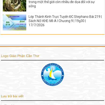
trong một thế giới còn nhiều đe dọa đối với sự
sống
Lớp Thánh Kinh Trực Tuyến ĐC Stephano Bài 219 |
Sách NƠ-KHE-MI-A I Chương 9 | 19g30 |
17/7/2026
Logo Giáo Phận Cần Thơ
Lưu trữ bài viết
Lưu