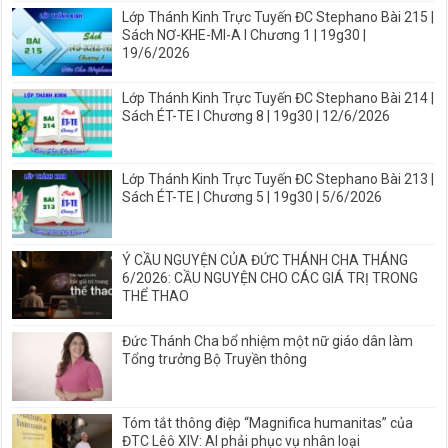
Lớp Thánh Kinh Trực Tuyến ĐC Stephano Bài 215 |
Sách NƠ-KHE-MI-A I Chương 1 | 19g30 |
19/6/2026
Lớp Thánh Kinh Trực Tuyến ĐC Stephano Bài 214 |
Sách ÉT-TE I Chương 8 | 19g30 | 12/6/2026
Lớp Thánh Kinh Trực Tuyến ĐC Stephano Bài 213 |
Sách ÉT-TE | Chương 5 | 19g30 | 5/6/2026
Ý CẦU NGUYỆN CỦA ĐỨC THÁNH CHA THÁNG
6/2026: CẦU NGUYỆN CHO CÁC GIÁ TRỊ TRONG
THỂ THAO
Đức Thánh Cha bổ nhiệm một nữ giáo dân làm
Tổng trưởng Bộ Truyền thông
Tóm tắt thông điệp “Magnifica humanitas” của
ĐTC Lêô XIV: AI phải phục vụ nhân loại