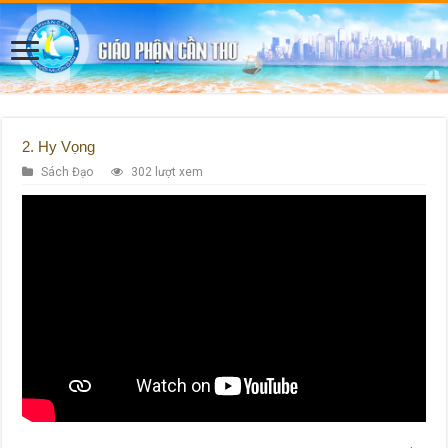
2. Hy Vọng
Sách Đạo
302 lượt xem