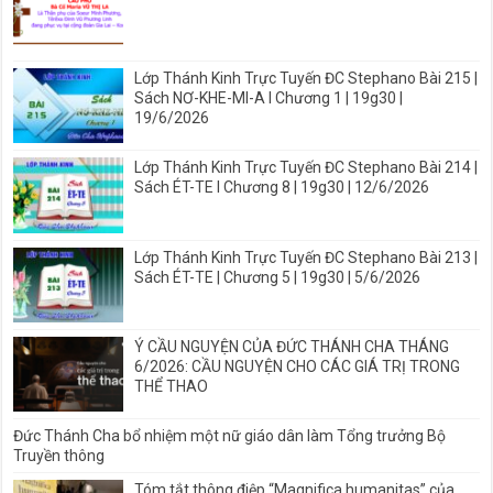
Lớp Thánh Kinh Trực Tuyến ĐC Stephano Bài 215 |
Sách NƠ-KHE-MI-A I Chương 1 | 19g30 |
19/6/2026
Lớp Thánh Kinh Trực Tuyến ĐC Stephano Bài 214 |
Sách ÉT-TE I Chương 8 | 19g30 | 12/6/2026
Lớp Thánh Kinh Trực Tuyến ĐC Stephano Bài 213 |
Sách ÉT-TE | Chương 5 | 19g30 | 5/6/2026
Ý CẦU NGUYỆN CỦA ĐỨC THÁNH CHA THÁNG
6/2026: CẦU NGUYỆN CHO CÁC GIÁ TRỊ TRONG
THỂ THAO
Đức Thánh Cha bổ nhiệm một nữ giáo dân làm Tổng trưởng Bộ
Truyền thông
Tóm tắt thông điệp “Magnifica humanitas” của