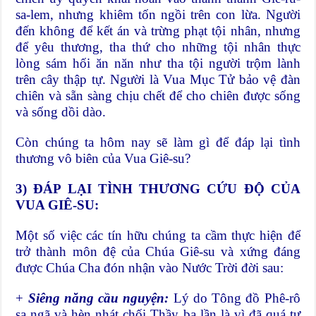
sa-lem, nhưng khiêm tốn ngồi trên con lừa. Người
đến không để kết án và trừng phạt tội nhân, nhưng
để yêu thương, tha thứ cho những tội nhân thực
lòng sám hối ăn năn như tha tội người trộm lành
trên cây thập tự. Người là Vua Mục Tử bảo vệ đàn
chiên và sẵn sàng chịu chết để cho chiên được sống
và sống dồi dào.
Còn chúng ta hôm nay sẽ làm gì để đáp lại tình
thương vô biên của Vua Giê-su?
3) ĐÁP LẠI TÌNH THƯƠNG CỨU ĐỘ CỦA
VUA GIÊ-SU:
Một số việc các tín hữu chúng ta cầm thực hiện để
trở thành môn đệ của Chúa Giê-su và xứng đáng
được Chúa Cha đón nhận vào Nước Trời đời sau:
+
Siêng năng cầu nguyện:
Lý do Tông đồ Phê-rô
sa ngã và hèn nhát chối Thầy ba lần là vì đã quá tự