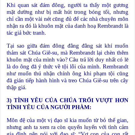
Khi quan sát đám đông, người ta thấy một gương
mặt dường như bị mất hút trong bóng tối, nhưng
chỉ cần một vài nét cũng đủ để các nhà chuyên môn
nhận ra đó là khuôn mặt của danh hoạ Rembrandt là
tác giả bức tranh.
Tại sao giữa đám đông đằng đằng sát khí muốn
thảm sát Chúa Giê-su, mà Rembrandt lại chèn thêm
khuôn mặt của mình vào? Câu trả lời duy nhất có lẽ
là do ông đã ý thức về tội lỗi của mình. Rembrandt
như muốn thú nhận chính ông khi phạm tội cũng
đã gián tiếp hành hình và treo Chúa Giê-su trên cây
thập giá.
3)
TÌNH YÊU CỦA CHÚA TRỔI VƯỢT HƠN
TÌNH YÊU CỦA NGƯỜI PHÀM:
Môn đệ của một vị đạo sĩ kia muốn từ bỏ thế gian,
nhưng anh ta xem ra còn quyến luyến với tình cảm
gia đình nên nói với đạo sĩ: “Vợ con của con rất