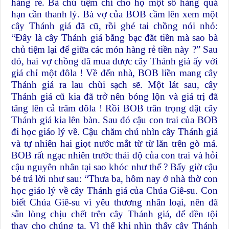
hàng rẻ. Bà chủ tiệm chỉ cho họ một số hàng quá
hạn cần thanh lý. Bà vợ của BOB cầm lên xem một
cây Thánh giá đã cũ, rồi ghé tai chồng nói nhỏ:
“Đây là cây Thánh giá bằng bạc đắt tiền mà sao bà
chủ tiệm lại để giữa các món hàng rẻ tiền này ?” Sau
đó, hai vợ chồng đã mua được cây Thánh giá ấy với
giá chỉ một đôla ! Về đến nhà, BOB liền mang cây
Thánh giá ra lau chùi sạch sẽ. Một lát sau, cây
Thánh giá cũ kia đã trở nên bóng lộn và giá trị đã
tăng lên cả trăm đôla ! Rồi BOB trân trọng đặt cây
Thánh giá kia lên bàn. Sau đó cậu con trai của BOB
đi học giáo lý về. Cậu chăm chú nhìn cây Thánh giá
và tự nhiên hai giọt nước mắt từ từ lăn trên gò má.
BOB rất ngạc nhiên trước thái độ của con trai và hỏi
cậu nguyên nhân tại sao khóc như thế ? Bấy giờ cậu
bé trả lời như sau: “Thưa ba, hôm nay ở nhà thờ con
học giáo lý về cây Thánh giá của Chúa Giê-su. Con
biết Chúa Giê-su vì yêu thương nhân loại, nên đã
sẵn lòng chịu chết trên cây Thánh giá, để đền tội
thay cho chúng ta. Vì thế khi nhìn thấy cây Thánh