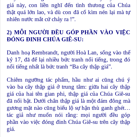
giá này, con liền nghĩ đến tình thưong của Chúa
thật quá lớn lao, và dù con đã cố kìm nén lại mà tự
nhiên nước mắt cứ chảy ra !”.
2) MỖI NGƯỜI ĐỀU GÓP PHẦN VÀO VIỆC
ĐÓNG ĐINH CHÚA GIÊ-SU:
Danh hoạ Rembrandt, người Hoà Lan, sống vào thế
kỷ 17, đã để lại nhiều bức tranh nổi tiếng, trong đó
nổi tiếng nhất là bức tranh “Ba cây thập giá”.
Chiêm ngưỡng tác phẩm, hầu như ai cũng chú ý
vào ba cây thập giá ở trung tâm: giữa hai cây thập
giá của hai tên gian phi, thập giá của Chúa Giê-su
đã nổi bật. Dưới chân thập giá là một đám đông mà
gương mặt nào cũng biểu lộ sự hận thù ganh ghét…
tác giả như muốn nói rằng: mọi người đều góp
phần vào việc đóng đinh Chúa Giê-su trên cây thập
giá.