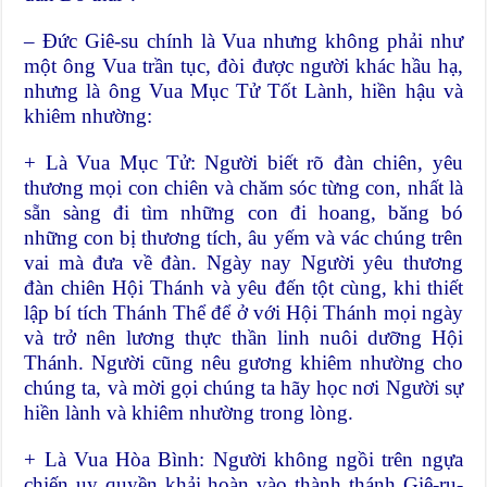
– Đức Giê-su chính là Vua nhưng không phải như
một ông Vua trần tục, đòi được người khác hầu hạ,
nhưng là ông Vua Mục Tử Tốt Lành, hiền hậu và
khiêm nhường:
+ Là Vua Mục Tử: Người biết rõ đàn chiên, yêu
thương mọi con chiên và chăm sóc từng con, nhất là
sẵn sàng đi tìm những con đi hoang, băng bó
những con bị thương tích, âu yếm và vác chúng trên
vai mà đưa về đàn. Ngày nay Người yêu thương
đàn chiên Hội Thánh và yêu đến tột cùng, khi thiết
lập bí tích Thánh Thể để ở với Hội Thánh mọi ngày
và trở nên lương thực thần linh nuôi dưỡng Hội
Thánh. Người cũng nêu gương khiêm nhường cho
chúng ta, và mời gọi chúng ta hãy học nơi Người sự
hiền lành và khiêm nhường trong lòng.
+ Là Vua Hòa Bình: Người không ngồi trên ngựa
chiến uy quyền khải hoàn vào thành thánh Giê-ru-