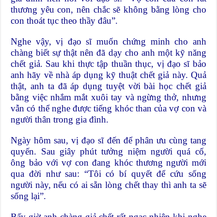
thương yêu con, nên chắc sẽ không bằng lòng cho
con thoát tục theo thầy đâu”.
Nghe vậy, vị đạo sĩ muốn chứng minh cho anh
chàng biết sự thật nên đã dạy cho anh một kỹ năng
chết giả. Sau khi thực tập thuần thục, vị đạo sĩ bảo
anh hãy về nhà áp dụng kỹ thuật chết giả này. Quả
thật, anh ta đã áp dụng tuyệt vời bài học chết giả
bằng việc nhắm mắt xuôi tay và ngừng thở, nhưng
vẫn có thể nghe được tiếng khóc than của vợ con và
người thân trong gia đình.
Ngày hôm sau, vị đạo sĩ đến để phân ưu cùng tang
quyến. Sau giây phút tưởng niệm người quá cố,
ông bảo với vợ con đang khóc thương người mới
qua đời như sau: “Tôi có bí quyết để cứu sống
người này, nếu có ai sẵn lòng chết thay thì anh ta sẽ
sống lại”.
Bấy giờ anh chàng giả chết rất ngạc nhiên khi nghe