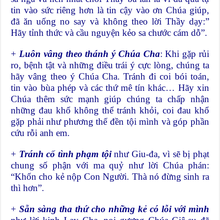
tin vào sức riêng hơn là tin cậy vào ơn Chúa giúp,
đã ăn uống no say và không theo lời Thầy dạy:”
Hãy tỉnh thức và cầu nguyện kẻo sa chước cám dỗ”.
+
Luôn
vâng theo thánh ý Chúa Cha
: Khi gặp rủi
ro, bệnh tật và những điều trái ý cực lòng, chúng ta
hãy vâng theo ý Chúa Cha. Tránh đi coi bói toán,
tin vào bùa phép và các thứ mê tín khác… Hãy xin
Chúa thêm sức mạnh giúp chúng ta chấp nhận
những đau khổ không thể tránh khỏi, coi đau khổ
gặp phải như phương thế đền tội mình và góp phần
cứu rỗi anh em.
+
Tránh cố tình phạm tội
như Giu-đa, vì sẽ bị phạt
chung số phận với ma quỷ như lời Chúa phán:
“Khốn cho kẻ nộp Con Người. Thà nó đừng sinh ra
thì hơn”.
+
Sẵn sàng tha thứ cho những kẻ có lỗi với mình