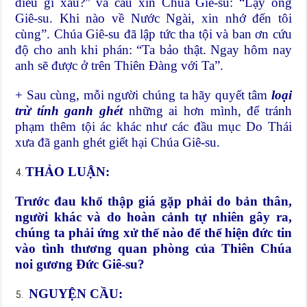
điều gì xấu?” và cầu xin Chúa Giê-su: “Lạy ông
Giê-su. Khi nào về Nước Ngài, xin nhớ đến tôi
cùng”. Chúa Giê-su đã lập tức tha tội và ban ơn cứu
độ cho anh khi phán: “Ta bảo thật. Ngay hôm nay
anh sẽ được ở trên Thiên Đàng với Ta”.
+ Sau cùng, mỗi người chúng ta hãy quyết tâm
loại
trừ tính ganh ghét
những ai hơn mình, để tránh
phạm thêm tội ác khác như các đầu mục Do Thái
xưa đã ganh ghét giết hại Chúa Giê-su.
THẢO LUẬN:
Trước đau khổ thập giá gặp phải do bản thân,
người khác và do hoàn cảnh tự nhiên gây ra,
chúng ta phải ứng xử thế nào để thể hiện đức tin
vào tình thương quan phòng của Thiên Chúa
noi gương Đức Giê-su?
NGUYỆN CẦU: