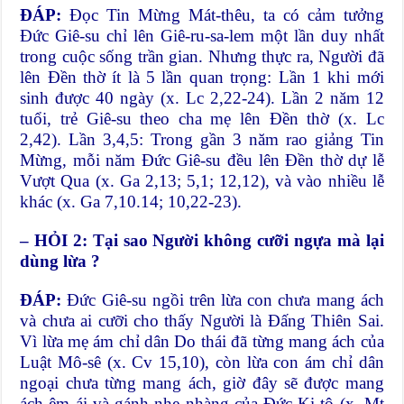
ĐÁP:
Đọc Tin Mừng Mát-thêu, ta có cảm tưởng
Đức Giê-su chỉ lên Giê-ru-sa-lem một lần duy nhất
trong cuộc sống trần gian. Nhưng thực ra, Người đã
lên Đền thờ ít là 5 lần quan trọng: Lần 1 khi mới
sinh được 40 ngày (x. Lc 2,22-24). Lần 2 năm 12
tuổi, trẻ Giê-su theo cha mẹ lên Đền thờ (x. Lc
2,42). Lần 3,4,5: Trong gần 3 năm rao giảng Tin
Mừng, mỗi năm Đức Giê-su đều lên Đền thờ dự lễ
Vượt Qua (x. Ga 2,13; 5,1; 12,12), và vào nhiều lễ
khác (x. Ga 7,10.14; 10,22-23).
– HỎI 2: Tại sao Người không cưỡi ngựa mà lại
dùng lừa ?
ĐÁP:
Đức Giê-su ngồi trên lừa con chưa mang ách
và chưa ai cưỡi cho thấy Người là Đấng Thiên Sai.
Vì lừa mẹ ám chỉ dân Do thái đã từng mang ách của
Luật Mô-sê (x. Cv 15,10), còn lừa con ám chỉ dân
ngoại chưa từng mang ách, giờ đây sẽ được mang
ách êm ái và gánh nhẹ nhàng của Đức Ki-tô (x. Mt