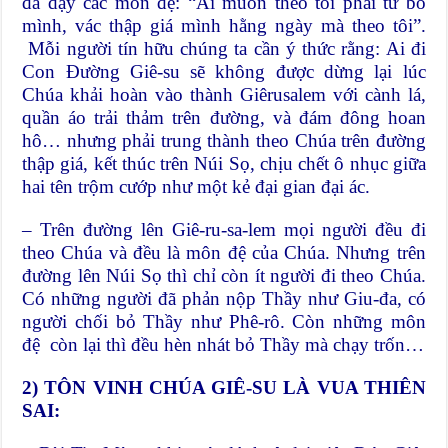
đã dạy các môn đệ: “Ai muốn theo tôi phải từ bỏ
mình, vác thập giá mình hằng ngày mà theo tôi”.
Mỗi người tín hữu chúng ta cần ý thức rằng: Ai đi
Con Đường Giê-su sẽ không được dừng lại lúc
Chúa khải hoàn vào thành Giêrusalem với cành lá,
quần áo trải thảm trên đường, và đám đông hoan
hô… nhưng phải trung thành theo Chúa trên đường
thập giá, kết thúc trên Núi Sọ, chịu chết ô nhục giữa
hai tên trộm cướp như một kẻ đại gian đại ác.
– Trên đường lên Giê-ru-sa-lem mọi người đều đi
theo Chúa và đều là môn đệ của Chúa. Nhưng trên
đường lên Núi Sọ thì chỉ còn ít người đi theo Chúa.
Có những người đã phản nộp Thầy như Giu-đa, có
người chối bỏ Thầy như Phê-rô. Còn những môn
đệ còn lại thì đều hèn nhát bỏ Thầy mà chạy trốn…
2) TÔN VINH CHÚA GIÊ-SU LÀ VUA THIÊN
SAI: