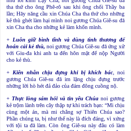
như lời kinh Lạy Cha, noi gương Chúa Giê-su đã
tha thứ cho ông Phê-rô sau khi ông chối Thầy ba
lần; Hãy năng cầu xin Chúa Cha tha thứ cho những
kẻ thù ghét làm hại mình noi gương Chúa Giê-su đã
xin Cha tha cho những kẻ làm khốn mình.
+
Luôn giữ bình tĩnh và dùng tình thương để
hoán cải kẻ thù,
noi gương Chúa Giê-su đã ứng xử
với Giu-đa khi anh ta đến hôn mặt để nộp Người
cho kẻ thù.
+
Kiên nhẫn chịu đựng khi bị khích bác
, noi
gương Chúa Giê-su đã im lặng chịu đựng trước
những lời hò hét đả đảo của đám đông cuồng nộ.
+
Thực lòng sám hối và tin yêu Chúa
noi gương
kẻ trộm lành trên cây thập tự khi trách bạn: “Mi chịu
cùng một án, mà mi chẳng sợ Thiên Chúa sao?
Phần chúng ta, bị như thế này là đích đáng, vì xứng
với tội ta đã làm. Còn ông Giê-su này đâu có làm