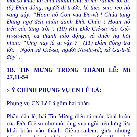
một số khác lại chặt nhành chặt lá mà rải lên lối đi.
(9) Đám đông, người đi trước, kẻ theo sau, reo hò
vang dậy: “Hoan hô Con vua Đa-vít ! Chúa tụng
Đấng ngự đến nhân danh Đức Chúa ! Hoan hô
trên các tầng trời”. (10) Khi Đức Giê-su vào Giê-
ru-sa-lem, cả thành náo động, và thiên hạ hỏi
nhau: “Ông này là ai vậy ?” (11) Đám đông trả
lời: “Ngôn sứ Giê-su, người Na-da-rét, xứ Ga-li-lê
đấy”.
1B. TIN MỪNG TRONG THÁNH LỄ: Mt
27,11-54
Ý CHÍNH PHỤNG VỤ CN LỄ LÁ:
Phụng vụ CN Lễ Lá gồm hai phần:
Phần đầu lễ, bài Tin Mừng diễn tả cuộc khải hoàn
của Đức Giê-su như một ông vua ngồi trên lưng lừa
khải hoàn vào thành Giê-ru-sa-lem, giữa những