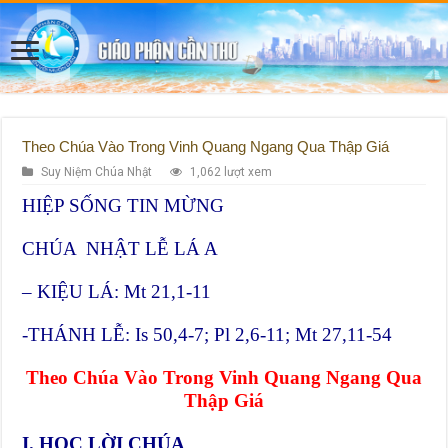
Theo Chúa Vào Trong Vinh Quang Ngang Qua Thập Giá
Suy Niệm Chúa Nhật
1,062 lượt xem
HIỆP SỐNG TIN MỪNG
CHÚA NHẬT LỄ LÁ A
– KIỆU LÁ: Mt 21,1-11
-THÁNH LỄ: Is 50,4-7; Pl 2,6-11; Mt 27,11-54
Theo Chúa Vào Trong Vinh Quang Ngang Qua
Thập Giá
I. HỌC LỜI CHÚA