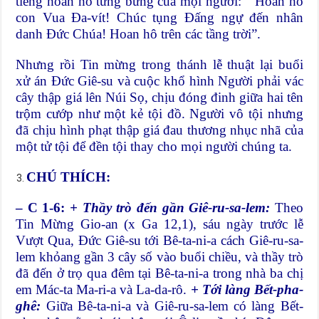
tiếng hoan hô tưng bừng của mọi người: ” Hoan hô
con Vua Đa-vít! Chúc tụng Đấng ngự đến nhân
danh Đức Chúa! Hoan hô trên các tầng trời”.
Nhưng rồi Tin mừng trong thánh lễ thuật lại buổi
xử án Đức Giê-su và cuộc khổ hình Người phải vác
cây thập giá lên Núi Sọ, chịu đóng đinh giữa hai tên
trộm cướp như một kẻ tội đồ. Người vô tội nhưng
đã chịu hình phạt thập giá đau thương nhục nhã của
một tử tội để đền tội thay cho mọi người chúng ta.
CHÚ THÍCH:
– C 1-6:
+ Thầy trò đến gần Giê-ru-sa-lem:
Theo
Tin Mừng Gio-an (x Ga 12,1), sáu ngày trước lễ
Vượt Qua, Đức Giê-su tới Bê-ta-ni-a cách Giê-ru-sa-
lem khỏang gần 3 cây số vào buổi chiều, và thầy trò
đã đến ở trọ qua đêm tại Bê-ta-ni-a trong nhà ba chị
em Mác-ta Ma-ri-a và La-da-rô.
+ Tới làng Bết-pha-
ghê:
Giữa Bê-ta-ni-a và Giê-ru-sa-lem có làng Bết-