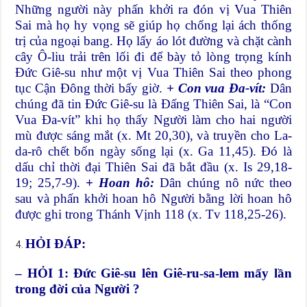
Những người này phấn khởi ra đón vị Vua Thiên
Sai mà họ hy vọng sẽ giúp họ chống lại ách thống
trị của ngoại bang. Họ lấy áo lót đường và chặt cành
cây Ô-liu trải trên lối đi để bày tỏ lòng trọng kính
Đức Giê-su như một vị Vua Thiên Sai theo phong
tục Cận Đông thời bấy giờ.
+ Con vua Đa-vít:
Dân
chúng đã tin Đức Giê-su là Đấng Thiên Sai, là “Con
Vua Đa-vít” khi họ thấy Người làm cho hai người
mù được sáng mắt (x. Mt 20,30), và truyền cho La-
da-rô chết bốn ngày sống lại (x. Ga 11,45). Đó là
dấu chỉ thời đại Thiên Sai đã bắt đầu (x. Is 29,18-
19; 25,7-9).
+ Hoan hô:
Dân chúng nô nức theo
sau và phấn khởi hoan hô Người bằng lời hoan hô
được ghi trong Thánh Vịnh 118 (x. Tv 118,25-26).
HỎI ĐÁP:
– HỎI 1: Đức Giê-su lên Giê-ru-sa-lem mấy lần
trong đời của Người ?