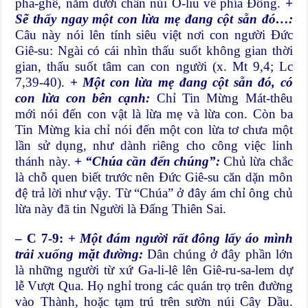
pha-ghê, nằm dưới chân núi Ô-liu về phía Đông.
+
Sẽ thấy ngay một con lừa mẹ đang cột sẵn đó…:
Câu này nói lên tính siêu việt nơi con người Đức
Giê-su: Ngài có cái nhìn thấu suốt không gian thời
gian, thấu suốt tâm can con người (x. Mt 9,4; Lc
7,39-40).
+ Một con lừa mẹ đang cột sẵn đó, có
con lừa con bên cạnh:
Chỉ Tin Mừng Mát-thêu
mới nói đến con vật là lừa mẹ và lừa con. Còn ba
Tin Mừng kia chỉ nói đến một con lừa tơ chưa một
lần sử dụng, như dành riêng cho công việc linh
thánh này.
+ “Chúa cần đến chúng”:
Chủ lừa chắc
là chỗ quen biết trước nên Đức Giê-su căn dặn môn
đệ trả lời như vậy. Từ “Chúa” ở đây ám chỉ ông chủ
lừa này đã tin Người là Đấng Thiên Sai.
– C 7-9:
+ Một đám người rất đông lấy áo mình
trải xuống mặt đường:
Dân chúng ở đây phần lớn
là những người từ xứ Ga-li-lê lên Giê-ru-sa-lem dự
lễ Vượt Qua. Họ nghỉ trong các quán trọ trên đường
vào Thành, hoặc tạm trú trên sườn núi Cây Dầu.