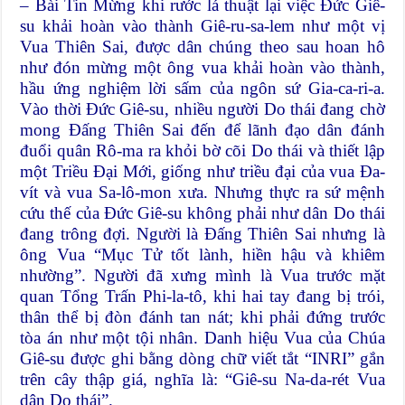
– Bài Tin Mừng khi rước lá thuật lại việc Đức Giê-
su khải hoàn vào thành Giê-ru-sa-lem như một vị
Vua Thiên Sai, được dân chúng theo sau hoan hô
như đón mừng một ông vua khải hoàn vào thành,
hầu ứng nghiệm lời sấm của ngôn sứ Gia-ca-ri-a.
Vào thời Đức Giê-su, nhiều người Do thái đang chờ
mong Đấng Thiên Sai đến để lãnh đạo dân đánh
đuổi quân Rô-ma ra khỏi bờ cõi Do thái và thiết lập
một Triều Đại Mới, giống như triều đại của vua Đa-
vít và vua Sa-lô-mon xưa. Nhưng thực ra sứ mệnh
cứu thế của Đức Giê-su không phải như dân Do thái
đang trông đợi. Người là Đấng Thiên Sai nhưng là
ông Vua “Mục Tử tốt lành, hiền hậu và khiêm
nhường”. Người đã xưng mình là Vua trước mặt
quan Tổng Trấn Phi-la-tô, khi hai tay đang bị trói,
thân thể bị đòn đánh tan nát; khi phải đứng trước
tòa án như một tội nhân. Danh hiệu Vua của Chúa
Giê-su được ghi bằng dòng chữ viết tắt “INRI” gắn
trên cây thập giá, nghĩa là: “Giê-su Na-da-rét Vua
dân Do thái”.