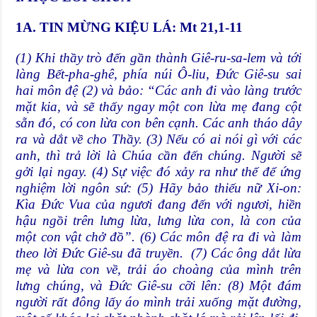
1A. TIN MỪNG KIỆU LÁ: Mt 21,1-11
(1) Khi thầy trò đến gần thành Giê-ru-sa-lem và tới
làng Bết-pha-ghê, phía núi Ô-liu, Đức Giê-su sai
hai môn đệ (2) và bảo: “Các anh đi vào làng trước
mặt kia, và sẽ thấy ngay một con lừa mẹ đang cột
sẵn đó, có con lừa con bên cạnh. Các anh tháo dây
ra và dắt về cho Thầy. (3) Nếu có ai nói gì với các
anh, thì trả lời là Chúa cần đến chúng. Người sẽ
gởi lại ngay. (4) Sự việc đó xảy ra như thế để ứng
nghiệm lời ngôn sứ: (5) Hãy bảo thiếu nữ Xi-on:
Kìa Đức Vua của ngươi đang đến với ngươi, hiền
hậu ngồi trên lưng lừa, lưng lừa con, là con của
một con vật chở đồ”. (6) Các môn đệ ra đi và làm
theo lời Đức Giê-su đã truyền. (7) Các ông dắt lừa
mẹ và lừa con về, trải áo choàng của mình trên
lưng chúng, và Đức Giê-su cỡi lên: (8) Một đám
người rất đông lấy áo mình trải xuống mặt đường,