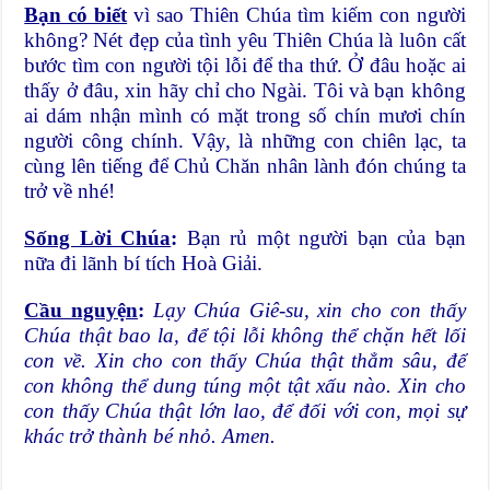
Bạn có biết
vì sao Thiên Chúa tìm kiếm con người
không? Nét đẹp của tình yêu Thiên Chúa là luôn cất
bước tìm con người tội lỗi để tha thứ. Ở đâu hoặc ai
thấy ở đâu, xin hãy chỉ cho Ngài. Tôi và bạn không
ai dám nhận mình có mặt trong số chín mươi chín
người công chính. Vậy, là những con chiên lạc, ta
cùng lên tiếng để Chủ Chăn nhân lành đón chúng ta
trở về nhé!
Sống Lời Chúa
:
Bạn rủ một người bạn của bạn
nữa đi lãnh bí tích Hoà Giải.
Cầu nguyện
:
Lạy Chúa Giê-su, xin cho con thấy
Chúa thật bao la, để tội lỗi không thể chặn hết lối
con về. Xin cho con thấy Chúa thật thẳm sâu, để
con không thể dung túng một tật xấu nào. Xin cho
con thấy Chúa thật lớn lao, để đối với con, mọi sự
khác trở thành bé nhỏ.
Amen.