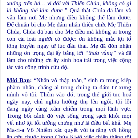
xuống trên bà…
vì đối với Thiên Chúa, không có gì
là không thể làm được.”
Quả thật Chúa đã làm và
vẫn làm nơi Mẹ những điều không thể làm được.
Để chuẩn bị cho Mẹ đảm nhận thiên chức Mẹ Thiên
Chúa, Chúa đã ban cho Mẹ điều mà không ai trong
con cái loài người có được: ơn không mắc tội tổ
tông truyền ngay từ lúc đầu thai. Mẹ đã đón nhận
những ơn trọng đại ấy bằng lời
“thưa vâng”
và đã
làm cho những ơn ấy sinh hoa trái trong việc cộng
tác vào công trình cứu độ.
Mời Bạn
:
“Nhân vô thập toàn,” sinh ra trong kiếp
phàm nhân, chẳng ai trong chúng ta dám tự xưng
mình vô tội. Thêm vào đó, trong thế giới tục hoá
ngày nay, chủ nghĩa hưởng thụ lên ngôi, tội lỗi
đang ngày càng xâm chiếm trong mọi lãnh vực.
Trong bối cảnh đó việc sống trong sạch khỏi mọi
vết nhơ tội lỗi tưởng chừng như là điều bất khả. Mẹ
Ma-ri-a Vô Nhiễm xác quyết với ta rằng với hồng
ân cứu chuộc trong Chúa Ki-tô việc chiến thắng tội