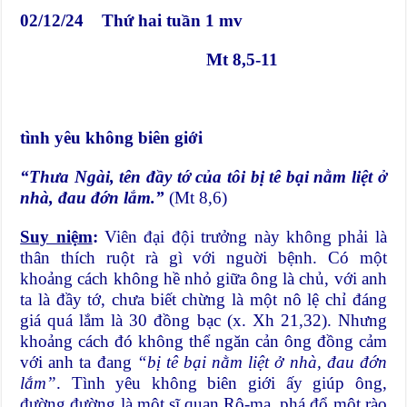
02/12/24 Thứ hai tuần 1 mv
Mt 8,5-11
tình yêu không biên giới
“Thưa Ngài, tên đầy tớ của tôi bị tê bại nằm liệt ở
nhà, đau đớn lắm.”
(Mt 8,6)
Suy niệm
:
Viên đại đội trưởng này không phải là
thân thích ruột rà gì với nguời bệnh. Có một
khoảng cách không hề nhỏ giữa ông là chủ, với anh
ta là đầy tớ, chưa biết chừng là một nô lệ chỉ đáng
giá quá lắm là 30 đồng bạc (x. Xh 21,32). Nhưng
khoảng cách đó không thể ngăn cản ông đồng cảm
với anh ta đang
“bị
tê bại nằm liệt ở nhà, đau đớn
lắm”
. Tình yêu không biên giới ấy giúp ông,
đường đường là một sĩ quan Rô-ma, phá đổ một rào