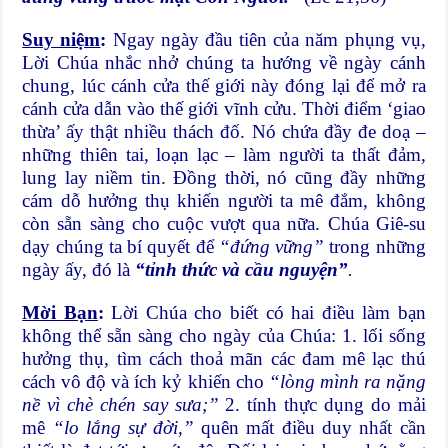
Suy niệm
:
Ngay ngày đầu tiên của năm phụng vụ,
Lời Chúa nhắc nhở chúng ta hướng về ngày cánh
chung, lúc cánh cửa thế giới này đóng lại để mở ra
cánh cửa dẫn vào thế giới vĩnh cửu. Thời điểm ‘giao
thừa’ ấy thật nhiều thách đố. Nó chứa đầy đe doạ –
những thiên tai, loạn lạc – làm người ta thất đảm,
lung lay niềm tin. Đồng thời, nó cũng đầy những
cám dỗ hưởng thụ khiến người ta mê đắm, không
còn sẵn sàng cho cuộc vượt qua nữa. Chúa Giê-su
dạy chúng ta bí quyết để
“đứng vững”
trong những
ngày ấy, đó là
“tỉnh thức và cầu nguyện”
.
Mời Bạn
:
Lời Chúa cho biết có hai điều làm bạn
không thể sẵn sàng cho ngày của Chúa: 1. lối sống
hưởng thụ, tìm cách thoả mãn các đam mê lạc thú
cách vô độ và ích kỷ khiến cho
“lòng mình ra nặng
nề vì chè chén say sưa;”
2. tính thực dụng do mải
mê
“lo lắng sự đời,”
quên mất điều duy nhất cần