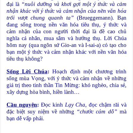
đại là
“nuôi dưỡng và khơi gợi một ý thức và cảm
nhận khác với ý thức và cảm nhận của nền văn hóa
trổi vượt chung quanh ta”
(Brueggemann). Bạn
đang sống trong nền văn hóa tiêu thụ, ý thức và
cảm nhận của con người thời đại là đề cao chủ
nghĩa cá nhân, mua sắm và hưởng thụ. Lời Chúa
hôm nay (qua ngôn sứ Gio-an và I-sai-a) có tạo cho
bạn một ý thức và cảm nhận khác với nền văn hóa
tiêu thụ không?
Sống Lời Chúa
:
Hoạch định một chương trình
sống mùa Vọng, với ý thức và cảm nhận về những
giá trị theo tinh thần Tin Mừng: khó nghèo, chia sẻ,
xây dựng hòa bình, hiền lành…
Cầu nguyện
:
Đọc kinh
Lạy Cha
, đọc chậm rãi và
đặc biệt suy niệm về những
“chước cám dỗ”
mà
bạn dễ vấp phải.