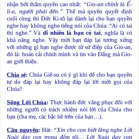
nhận bởi thẩm quyền cao nhất:
“Gio-an chính là Ê-
li-a, người phải đến.”
Thế mà quyền quyết định
cuối cùng thì Đức Ki-tô lại dành lại cho bạn quyền
nghe hay không nghe tiếng nói của Chúa: “Ai có tai
thì nghe.” Và
dĩ nhiên là bạn có tai
, nghĩa là có
khả năng nghe. Vậy mời bạn đáp lại tương xứng
với những gì bạn nghe được từ sứ điệp của Gio-an,
đó là: hoán cải chính mình và tin vào Đấng mà Gio-
an giới thiệu.
Chia sẻ
:
Chúa Giê-su có ý gì khi để cho bạn quyền
tự do đáp lại hay không đáp lại lời mời gọi của
Chúa?
Sống Lời Chúa
:
Thực hành đức vâng phục đối với
những người có trách nhiệm nói lời của Chúa cho
bạn (cha mẹ, các bậc bề trên của bạn…).
Cầu nguyện
:
Hát:
“Xin cho con biết lắng nghe Lời
Ngài dạy con trong đêm tối… Lời Ngài dạy con