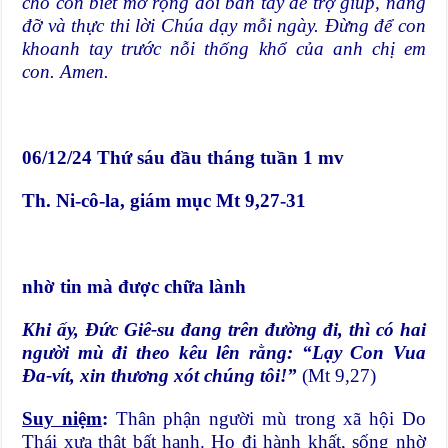
cho con biết mở rộng đôi bàn tay để trợ giúp, nâng
đỡ và thực thi lời Chúa dạy mỗi ngày. Đừng để con
khoanh tay trước nỗi thống khổ của anh chị em
con. Amen.
06/12/24 Thứ sáu đầu tháng tuần 1 mv
Th. Ni-cô-la, giám mục Mt 9,27-31
nhờ tin mà được chữa lành
Khi ấy, Đức Giê-su đang trên đường đi, thì có hai
người mù đi theo kêu lên rằng: “Lạy Con Vua
Đa-vít, xin thương xót chúng tôi!”
(Mt 9,27)
Suy niệm
:
Thân phận người mù trong xã hội Do
Thái xưa thật bất hạnh. Họ đi hành khất, sống nhờ