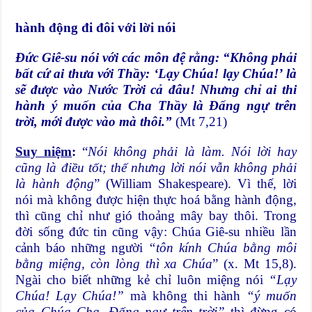
hành động đi đôi với lời nói
Đức Giê-su nói với các môn đệ rằng: “Không phải
bất cứ ai thưa với Thầy: ‘Lạy Chúa! lạy Chúa!’ là
sẽ được vào Nước Trời cả đâu! Nhưng chỉ ai thi
hành ý muốn của Cha Thầy là Đấng ngự trên
trời, mới được vào mà thôi.”
(Mt 7,21)
Suy niệm
:
“
Nói không phải là làm. Nói lời hay
cũng là điều tốt; thế nhưng lời nói vẫn không phải
là hành động
” (William Shakespeare). Vì thế, lời
nói mà không được hiện thực hoá bằng hành động,
thì cũng chỉ như gió thoảng mây bay thôi. Trong
đời sống đức tin cũng vậy: Chúa Giê-su nhiều lần
cảnh báo những người
“tôn kính Chúa bằng môi
bằng miệng, còn lòng thì xa Chúa
” (x. Mt 15,8).
Ngài cho biết những kẻ chỉ luôn miệng nói
“Lạy
Chúa! Lạy Chúa!”
mà không thi hành
“ý muốn
của Chúa Cha, Đấng ngự trên trời”
thì đừng có