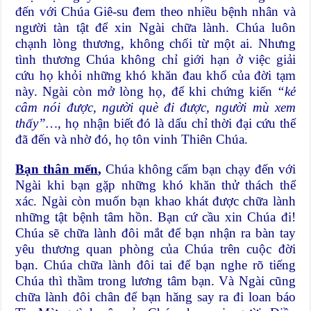
đến với Chúa Giê-su đem theo nhiều bệnh nhân và
người tàn tật để xin Ngài chữa lành. Chúa luôn
chạnh lòng thương, không chối từ một ai. Nhưng
tình thương Chúa không chỉ giới hạn ở việc giải
cứu họ khỏi những khó khăn đau khổ của đời tạm
này. Ngài còn mở lòng họ, để khi chứng kiến
“kẻ
câm nói được, người què đi được, người mù xem
thấy”…,
họ nhận biết đó là dấu chỉ thời đại cứu thế
đã đến và nhờ đó, họ tôn vinh Thiên Chúa.
Bạn thân mến
,
Chúa không cấm bạn chạy đến với
Ngài khi bạn gặp những khó khăn thử thách thể
xác. Ngài còn muốn bạn khao khát được chữa lành
những tật bệnh tâm hồn. Bạn cứ cầu xin Chúa đi!
Chúa sẽ chữa lành đôi mắt để bạn nhận ra bàn tay
yêu thương quan phòng của Chúa trên cuộc đời
bạn. Chúa chữa lành đôi tai để bạn nghe rõ tiếng
Chúa thì thầm trong lương tâm bạn. Và Ngài cũng
chữa lành đôi chân để bạn hăng say ra đi loan báo