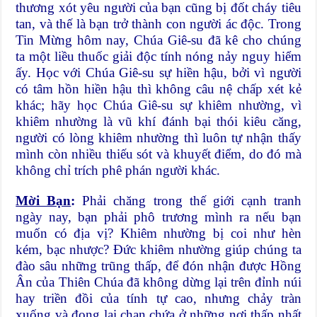
thương xót yêu người của bạn cũng bị đốt cháy tiêu
tan, và thế là bạn trở thành con người ác độc. Trong
Tin Mừng hôm nay, Chúa Giê-su đã kê cho chúng
ta một liều thuốc giải độc tính nóng nảy nguy hiểm
ấy. Học với Chúa Giê-su sự hiền hậu, bởi vì người
có tâm hồn hiền hậu thì không câu nệ chấp xét kẻ
khác; hãy học Chúa Giê-su sự khiêm nhường, vì
khiêm nhường là vũ khí đánh bại thói kiêu căng,
người có lòng khiêm nhường thì luôn tự nhận thấy
mình còn nhiều thiếu sót và khuyết điểm, do đó mà
không chỉ trích phê phán người khác.
Mời Bạn
:
Phải chăng trong thế giới cạnh tranh
ngày nay, bạn phải phô trương mình ra nếu bạn
muốn có địa vị? Khiêm nhường bị coi như hèn
kém, bạc nhược? Đức khiêm nhường giúp chúng ta
đào sâu những trũng thấp, để đón nhận được Hồng
Ân của Thiên Chúa đã không dừng lại trên đỉnh núi
hay triền đồi của tính tự cao, nhưng chảy tràn
xuống và đọng lại chan chứa ở những nơi thấp nhất