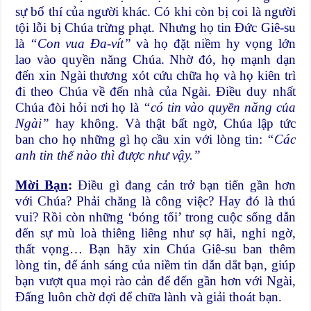
sự bố thí của người khác. Có khi còn bị coi là người
tội lỗi bị Chúa trừng phạt. Nhưng họ tin Đức Giê-su
là
“Con vua Đa-vít”
và họ đặt niềm hy vọng lớn
lao vào quyền năng Chúa. Nhờ đó, họ mạnh dạn
đến xin Ngài thương xót cứu chữa họ và họ kiên trì
đi theo Chúa về đến nhà của Ngài. Điều duy nhất
Chúa đòi hỏi nơi họ là
“có tin vào quyền năng của
Ngài”
hay không. Và thật bất ngờ, Chúa lập tức
ban cho họ những gì họ cầu xin với lòng tin:
“Các
anh tin thế nào thì được như vậy.”
Mời Bạn
:
Điều gì đang cản trở bạn tiến gần hơn
với Chúa? Phải chăng là công việc? Hay đó là thú
vui? Rồi còn những ‘bóng tối’ trong cuộc sống dẫn
đến sự mù loà thiêng liêng như sợ hãi, nghi ngờ,
thất vọng… Bạn hãy xin Chúa Giê-su ban thêm
lòng tin, để ánh sáng của niềm tin dẫn dắt bạn, giúp
bạn vượt qua mọi rào cản để đến gần hơn với Ngài,
Đấng luôn chờ đợi để chữa lành và giải thoát bạn.