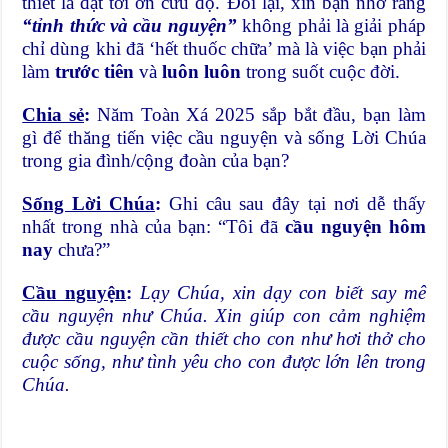
thiết là đạt tới ơn cứu độ. Đối lại, xin bạn nhớ rằng
“tỉnh thức và cầu nguyện”
không phải là giải pháp
chỉ dùng khi đã ‘hết thuốc chữa’ mà là việc bạn phải
làm
trước tiên
và
luôn luôn
trong suốt cuộc đời.
Chia sẻ
:
Năm Toàn Xá 2025 sắp bắt đầu, bạn làm
gì để thăng tiến việc cầu nguyện và sống Lời Chúa
trong gia đình/cộng đoàn của bạn?
Sống Lời Chúa
:
Ghi câu sau đây tại nơi dễ thấy
nhất trong nhà của bạn: “Tôi đã
cầu nguyện hôm
nay
chưa?”
Cầu nguyện
:
Lạy Chúa, xin dạy con biết say mê
cầu nguyện như Chúa. Xin giúp con cảm nghiệm
được cầu nguyện cần thiết cho con như hơi thở cho
cuộc sống, như tình yêu cho con được lớn lên trong
Chúa.