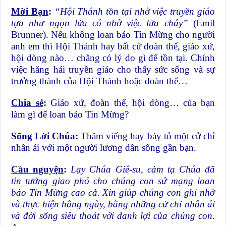
Mời Bạn
:
“Hội Thánh tồn tại nhờ việc truyền giáo
tựa như ngọn lửa có nhờ việc lửa cháy”
(Emil
Brunner). Nếu không loan báo Tin Mừng cho người
anh em thì Hội Thánh hay bất cứ đoàn thể, giáo xứ,
hội dòng nào… chẳng có lý do gì để tồn tại. Chính
việc hăng hái truyền giáo cho thấy sức sống và sự
trưởng thành của Hội Thánh hoặc đoàn thể…
Chia sẻ
:
Giáo xứ, đoàn thể, hội dòng… của bạn
làm gì để loan báo Tin Mừng?
Sống Lời Chúa
:
Thăm viếng hay bày tỏ một cử chỉ
nhân ái với một người lương dân sống gần bạn.
Cầu nguyện
:
Lạy Chúa Giê-su, cảm tạ Chúa đã
tin tưởng giao phó cho chúng con sứ mạng loan
báo Tin Mừng cao cả. Xin giúp chúng con ghi nhớ
và thực hiện hằng ngày, bằng những cử chỉ nhân ái
và đời sống siêu thoát với danh lợi của chúng con.