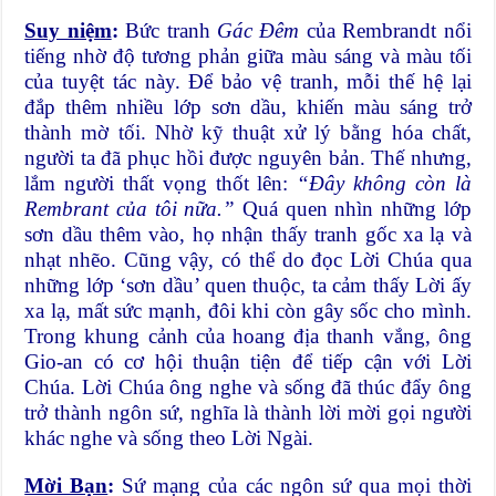
Suy niệm
:
Bức tranh
Gác Đêm
của Rembrandt nổi
tiếng nhờ độ tương phản giữa màu sáng và màu tối
của tuyệt tác này. Để bảo vệ tranh, mỗi thế hệ lại
đắp thêm nhiều lớp sơn dầu, khiến màu sáng trở
thành mờ tối. Nhờ kỹ thuật xử lý bằng hóa chất,
người ta đã phục hồi được nguyên bản. Thế nhưng,
lắm người thất vọng thốt lên:
“Đây không còn là
Rembrant của tôi nữa.”
Quá quen nhìn những lớp
sơn dầu thêm vào, họ nhận thấy tranh gốc xa lạ và
nhạt nhẽo. Cũng vậy, có thể do đọc Lời Chúa qua
những lớp ‘sơn dầu’ quen thuộc, ta cảm thấy Lời ấy
xa lạ, mất sức mạnh, đôi khi còn gây sốc cho mình.
Trong khung cảnh của hoang địa thanh vắng, ông
Gio-an có cơ hội thuận tiện để tiếp cận với Lời
Chúa. Lời Chúa ông nghe và sống đã thúc đẩy ông
trở thành ngôn sứ, nghĩa là thành lời mời gọi người
khác nghe và sống theo Lời Ngài.
Mời Bạn
:
Sứ mạng của các ngôn sứ qua mọi thời