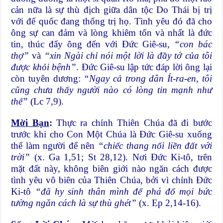
cản nữa là sự thù địch giữa dân tộc Do Thái bị trị
với đế quốc đang thống trị họ. Tình yêu đó đã cho
ông sự can đảm và lòng khiêm tốn và nhất là đức
tin, thúc đẩy ông đến với Đức Giê-su,
“con bác
thợ”
và
“xin Ngài chỉ nói một lời là đầy tớ của tôi
được khỏi bệnh”
. Đức Giê-su lập tức đáp lời ông lại
còn tuyên dương:
“Ngay cả trong dân Ít-ra-en, tôi
cũng chưa thấy người nào có lòng tin mạnh như
thế”
(Lc 7,9).
Mời Bạn
:
Thực ra chính Thiên Chúa đã đi bước
trước khi cho Con Một Chúa là Đức Giê-su xuống
thế làm người để nên
“chiếc thang nối liền đất với
trời”
(x. Ga 1,51; St 28,12). Nơi Đức Ki-tô, trên
mặt đất này, không biên giới nào ngăn cách được
tình yêu vô biên của Thiên Chúa, bởi vì chính Đức
Ki-tô
“đã hy sinh thân mình để phá đổ mọi bức
tường ngăn cách là sự thù ghét”
(x. Ep 2,14-16).