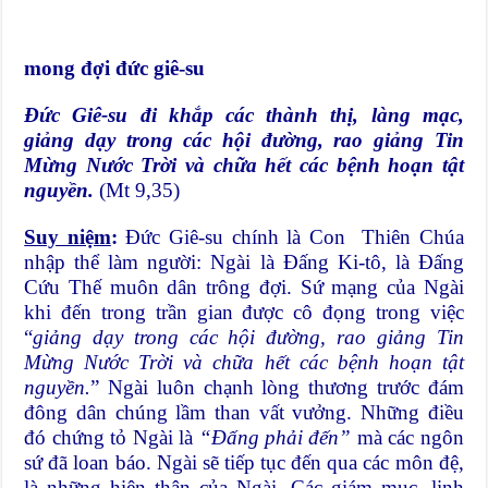
mong đợi đức giê-su
Đức Giê-su đi khắp các thành thị, làng mạc,
giảng dạy trong các hội đường, rao giảng Tin
Mừng Nước Trời và chữa hết các bệnh hoạn tật
nguyền.
(Mt 9,35)
Suy niệm
:
Đức Giê-su chính là Con Thiên Chúa
nhập thể làm người: Ngài là Đấng Ki-tô, là Đấng
Cứu Thế muôn dân trông đợi. Sứ mạng của Ngài
khi đến trong trần gian được cô đọng trong việc
“
giảng dạy trong các hội đường, rao giảng Tin
Mừng Nước Trời và chữa hết các bệnh hoạn tật
nguyền.
” Ngài luôn chạnh lòng thương trước đám
đông dân chúng lầm than vất vưởng. Những điều
đó chứng tỏ Ngài là
“Đấng phải đến”
mà các ngôn
sứ đã loan báo. Ngài sẽ tiếp tục đến qua các môn đệ,
là những hiện thân của Ngài. Các giám mục, linh