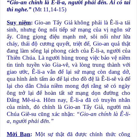
“Gio-an chính là Ê-li-a, người phải đến. Ai có tai
thì nghe.”
(Mt 11,14-15)
Suy niệm
:
Gio-an Tẩy Giả không phải là Ê-li-a tái
sinh, nhưng ông nối tiếp sứ mạng của vị ngôn sứ
ấy. Cũng giọng điệu mạnh mẽ, sôi nổi như lửa
cháy, thái độ cương quyết, triệt để, Gio-an quả thật
đang làm sống lại phong cách của Ê-li-a, người của
Thiên Chúa. Là người hùng trong việc bảo vệ niềm
tin tinh tuyền vào Gia-vê, và lòng trung thành với
giao ước, Ê-li-a vẫn để lại sứ mạng còn dang dở,
qua hình ảnh tấm áo để lại cho đồ đệ là Ê-li-sê và để
lại cho dân Chúa niềm mong đợi rằng sẽ có ngày
ông trở lại để hoàn tất sứ mạng dọn đường cho
Đấng Mê-si-a. Hôm nay, Ê-li-a đã có truyền nhân
của mình, đó chính là Gio-an Tẩy Giả, người mà
Chúa Giê-su cũng xác nhận:
“Gio-an chính là Ê-li-
a, người phải đến.”
Mời Bạn
:
Một sự thật đã được chính thức công