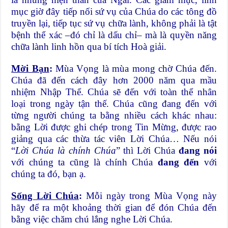
mục giờ đây tiếp nối sứ vụ của Chúa do các tông đồ
truyền lại, tiếp tục sứ vụ chữa lành, không phải là tật
bệnh thể xác –đó chỉ là dấu chỉ– mà là quyền năng
chữa lành linh hồn qua bí tích Hoà giải.
Mời Bạn
:
Mùa Vọng là mùa mong chờ Chúa đến.
Chúa đã đến cách đây hơn 2000 năm qua mầu
nhiệm Nhập Thể. Chúa sẽ đến với toàn thể nhân
loại trong ngày tận thế. Chúa cũng đang đến với
từng người chúng ta bằng nhiều cách khác nhau:
bằng Lời được ghi chép trong Tin Mừng, được rao
giảng qua các thừa tác viên Lời Chúa… Nếu nói
“
Lời Chúa là chính Chúa
” thì Lời Chúa
đang nói
với chúng ta cũng là chính Chúa
đang đến
với
chúng ta đó, bạn ạ.
Sống Lời Chúa
:
Mỗi ngày trong Mùa Vọng này
hãy để ra một khoảng thời gian để đón Chúa đến
bằng việc chăm chú lắng nghe Lời Chúa.