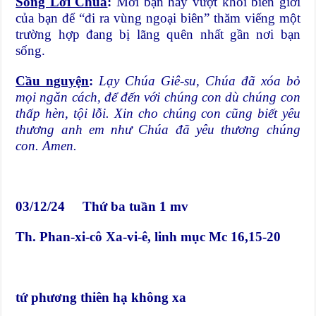
Sống Lời Chúa
:
Mời bạn hãy vượt khỏi biên giới
của bạn để “đi ra vùng ngoại biên” thăm viếng một
trường hợp đang bị lãng quên nhất gần nơi bạn
sống.
Cầu nguyện
:
Lạy Chúa Giê-su, Chúa đã xóa bỏ
mọi ngăn cách, để đến với chúng con dù chúng con
thấp hèn, tội lỗi. Xin cho chúng con cũng biết yêu
thương anh em như Chúa đã yêu thương chúng
con. Amen.
03/12/24 Thứ ba tuần 1 mv
Th. Phan-xi-cô Xa-vi-ê, linh mục Mc 16,15-20
tứ phương thiên hạ không xa