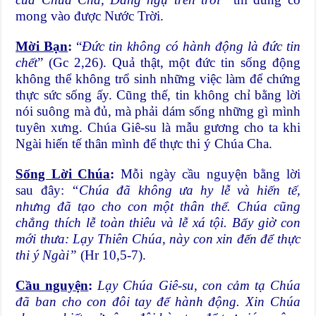
mong vào được Nước Trời.
Mời Bạn
:
“
Đức tin không có hành động là đức tin
chết
” (Gc 2,26). Quả thật, một đức tin sống động
không thể không trổ sinh những việc làm để chứng
thực sức sống ấy. Cũng thế, tin không chỉ bằng lời
nói suông mà đủ, mà phải dám sống những gì mình
tuyên xưng. Chúa Giê-su là mẫu gương cho ta khi
Ngài hiến tế thân mình để thực thi ý Chúa Cha.
Sống Lời Chúa
:
Mỗi ngày cầu nguyện bằng lời
sau đây:
“Chúa đã không ưa hy lễ và hiến tế,
nhưng đã tạo cho con một thân thể. Chúa cũng
chẳng thích lễ toàn thiêu và lễ xá tội. Bấy giờ con
mới thưa: Lạy Thiên Chúa, này con xin đến để thực
thi ý Ngài”
(Hr 10,5-7).
Cầu nguyện
:
Lạy Chúa Giê-su, con cảm tạ Chúa
đã ban cho con đôi tay để hành động. Xin Chúa