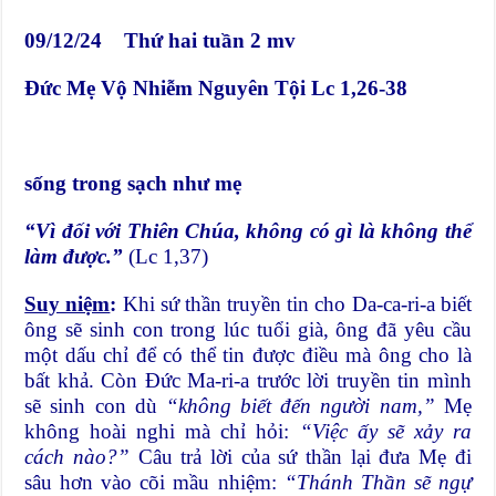
09/12/24 Thứ hai tuần 2 mv
Đức Mẹ Vộ Nhiễm Nguyên Tội Lc 1,26-38
sống trong sạch như mẹ
“
Vì đối với Thiên Chúa, không có gì là không thể
làm được
.”
(Lc 1,37)
Suy niệm
:
Khi sứ thần truyền tin cho Da-ca-ri-a biết
ông sẽ sinh con trong lúc tuổi già, ông đã yêu cầu
một dấu chỉ để có thể tin được điều mà ông cho là
bất khả. Còn Đức Ma-ri-a trước lời truyền tin mình
sẽ sinh con dù
“không biết đến người nam,”
Mẹ
không hoài nghi mà chỉ hỏi:
“Việc ấy sẽ xảy ra
cách nào?”
Câu trả lời của sứ thần lại đưa Mẹ đi
sâu hơn vào cõi mầu nhiệm:
“Thánh Thần sẽ ngự