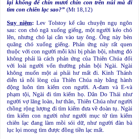
lại không để chín mươi chín con trên núi mà đi
tìm con chiên lạc sao?”
(Mt 18,12)
Suy niệm
:
Lev Tolstoy kể câu chuyện ngụ ngôn
sau: con chó ngã xuống giếng, một người kéo chó
lên, nhưng chó lại cắn vào tay ông. Ông này bèn
quăng chó xuống giếng. Phản ứng này rất quen
thuộc với con người mỗi khi bị phản bội, nhưng đó
không phải là cách phản ứng của Thiên Chúa đối
với loài người vốn thường phản bội Ngài. Ngài
không muốn một ai phải hư mất đi. Kinh Thánh
diễn tả nỗi lòng của Thiên Chúa này bằng hành
động luôn tìm kiếm con người. A-đam và E-và
phạm tội, Ngài đi tìm kiếm họ. Dân Do Thái như
người vợ lăng loàn, hư thân, Thiên Chúa như người
chồng rộng lượng đi tìm kiếm đưa về đoàn tụ. Ngài
tìm kiếm con người như người mục tử tìm kiếm
chiên lạc đang làm mồi sói dữ, như người đàn bà
lục lọi mong tìm được đồng tiền lạc mất.