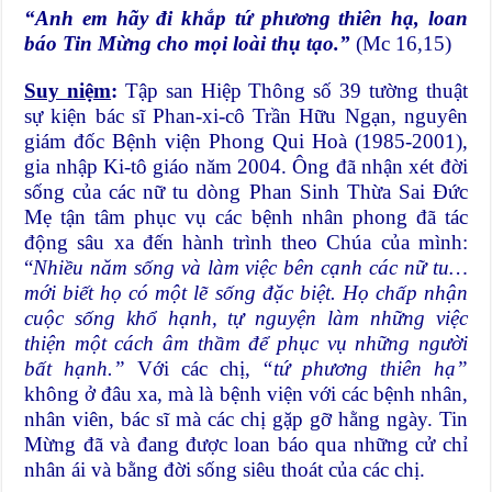
“Anh em hãy đi khắp tứ phương thiên hạ, loan
báo Tin Mừng cho mọi loài thụ tạo.”
(Mc 16,15)
Suy niệm
:
Tập san Hiệp Thông số 39 tường thuật
sự kiện bác sĩ Phan-xi-cô Trần Hữu Ngạn, nguyên
giám đốc Bệnh viện Phong Qui Hoà (1985-2001),
gia nhập Ki-tô giáo năm 2004. Ông đã nhận xét đời
sống của các nữ tu dòng Phan Sinh Thừa Sai Đức
Mẹ tận tâm phục vụ các bệnh nhân phong đã tác
động sâu xa đến hành trình theo Chúa của mình:
“
Nhiều năm sống và làm việc bên cạnh các nữ tu…
mới biết họ có một lẽ sống đặc biệt. Họ chấp nhận
cuộc sống khổ hạnh, tự nguyện làm những việc
thiện một cách âm thầm để phục vụ những người
bất hạnh.”
Với các chị,
“tứ phương thiên hạ”
không ở đâu xa, mà là bệnh viện với các bệnh nhân,
nhân viên, bác sĩ mà các chị gặp gỡ hằng ngày. Tin
Mừng đã và đang được loan báo qua những cử chỉ
nhân ái và bằng đời sống siêu thoát của các chị.