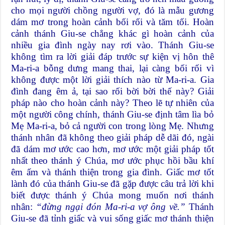
cho mọi người chồng người vợ, đó là mẫu gương
dám mơ trong hoàn cảnh bối rối và tăm tối. Hoàn
cảnh thánh Giu-se chẳng khác gì hoàn cảnh của
nhiều gia đình ngày nay rơi vào. Thánh Giu-se
không tìm ra lời giải đáp trước sự kiện vị hôn thê
Ma-ri-a bỗng dưng mang thai, lại càng bối rối vì
không được một lời giải thích nào từ Ma-ri-a. Gia
đình đang êm ả, tại sao rối bời bời thế này? Giải
pháp nào cho hoàn cảnh này? Theo lẽ tự nhiên của
một người công chính, thánh Giu-se định tâm lìa bỏ
Mẹ Ma-ri-a, bỏ cả người con trong lòng Mẹ. Nhưng
thánh nhân đã không theo giải pháp dễ dãi đó, ngài
đã dám mơ ước cao hơn, mơ ước một giải pháp tốt
nhất theo thánh ý Chúa, mơ ước phục hồi bầu khí
êm ấm và thánh thiện trong gia đình. Giấc mơ tốt
lành đó của thánh Giu-se đã gặp được câu trả lời khi
biết được thánh ý Chúa mong muốn nơi thánh
nhân:
“đừng ngại đón Ma-ri-a vợ ông về.”
Thánh
Giu-se đã tỉnh giấc và vui sống giấc mơ thánh thiện