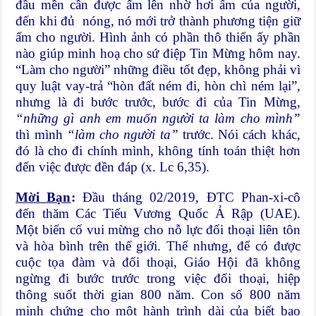
đầu mền cần được ấm lên nhờ hơi ấm của người,
đến khi đủ nóng, nó mới trở thành phương tiện giữ
ấm cho người. Hình ảnh có phần thô thiển ấy phần
nào giúp minh hoạ cho sứ điệp Tin Mừng hôm nay.
“Làm cho người” những điều tốt đẹp, không phải vì
quy luật vay-trả “hòn đất ném đi, hòn chì ném lại”,
nhưng là đi bước trước, bước đi của Tin Mừng,
“những gì anh em muốn người ta làm cho mình”
thì mình
“làm cho người ta”
trước. Nói cách khác,
đó là cho đi chính mình, không tính toán thiệt hơn
đến việc được đền đáp (x. Lc 6,35).
Mời Bạn
:
Đầu tháng 02/2019, ĐTC Phan-xi-cô
đến thăm Các Tiểu Vương Quốc Ả Rập (UAE).
Một biến cố vui mừng cho nỗ lực đối thoại liên tôn
và hòa bình trên thế giới. Thế nhưng, để có được
cuộc tọa đàm và đối thoại, Giáo Hội đã không
ngừng đi bước trước trong việc đối thoại, hiệp
thông suốt thời gian 800 năm. Con số 800 năm
minh chứng cho một hành trình dài của biết bao