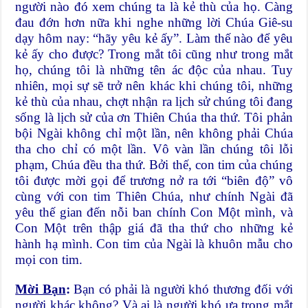
người nào đó xem chúng ta là kẻ thù của họ. Càng
đau đớn hơn nữa khi nghe những lời Chúa Giê-su
dạy hôm nay: “hãy yêu kẻ ấy”. Làm thế nào để yêu
kẻ ấy cho được? Trong mắt tôi cũng như trong mắt
họ, chúng tôi là những tên ác độc của nhau. Tuy
nhiên, mọi sự sẽ trở nên khác khi chúng tôi, những
kẻ thù của nhau, chợt nhận ra lịch sử chúng tôi đang
sống là lịch sử của ơn Thiên Chúa tha thứ. Tôi phản
bội Ngài không chỉ một lần, nên không phải Chúa
tha cho chỉ có một lần. Vô vàn lần chúng tôi lỗi
phạm, Chúa đều tha thứ. Bởi thế, con tim của chúng
tôi được mời gọi để trương nở ra tới “biên độ” vô
cùng với con tim Thiên Chúa, như chính Ngài đã
yêu thế gian đến nỗi ban chính Con Một mình, và
Con Một trên thập giá đã tha thứ cho những kẻ
hành hạ mình. Con tim của Ngài là khuôn mẫu cho
mọi con tim.
Mời Bạn
:
Bạn có phải là người khó thương đối với
người khác không? Và ai là người khó ưa trong mắt