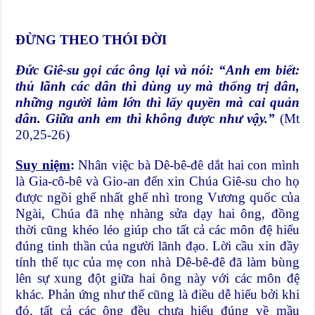
ĐỪNG THEO THÓI ĐỜI
Đức Giê-su gọi các ông lại và nói: “Anh em biết:
thủ lãnh các dân thì dùng uy mà thống trị dân,
những người làm lớn thì lấy quyền mà cai quản
dân. Giữa anh em thì không được như vậy.”
(Mt
20,25-26)
Suy niệm
:
Nhân việc bà Dê-bê-đê dắt hai con mình
là Gia-cô-bê và Gio-an đến xin Chúa Giê-su cho họ
được ngồi ghế nhất ghế nhì trong Vương quốc của
Ngài, Chúa đã nhẹ nhàng sửa dạy hai ông, đồng
thời cũng khéo léo giúp cho tất cả các môn đệ hiểu
đúng tinh thần của người lãnh đạo. Lời cầu xin đầy
tính thế tục của mẹ con nhà Dê-bê-đê đã làm bùng
lên sự xung đột giữa hai ông này với các môn đệ
khác. Phản ứng như thế cũng là điều dễ hiểu bởi khi
đó, tất cả các ông đều chưa hiểu đúng về mầu