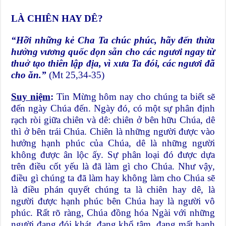
LÀ CHIÊN HAY DÊ?
“Hỡi những kẻ Cha Ta chúc phúc, hãy đến thừa
hưởng vương quốc dọn sẵn cho các ngươi ngay từ
thuở tạo thiên lập địa, vì xưa Ta đói, các ngươi đã
cho ăn.”
(Mt 25,34-35)
Suy niệm
:
Tin Mừng hôm nay cho chúng ta biết sẽ
đến ngày Chúa đến. Ngày đó, có một sự phân định
rạch ròi giữa chiên và dê: chiên ở bên hữu Chúa, dê
thì ở bên trái Chúa. Chiên là những người được vào
hưởng hạnh phúc của Chúa, dê là những người
không được ân lộc ấy. Sự phân loại đó được dựa
trên điều cốt yếu là đã làm gì cho Chúa. Như vậy,
điều gì chúng ta đã làm hay không làm cho Chúa sẽ
là điều phán quyết chúng ta là chiên hay dê, là
người được hạnh phúc bên Chúa hay là người vô
phúc. Rất rõ ràng, Chúa đồng hóa Ngài với những
người đang đói khát, đang khổ tâm, đang mất hạnh