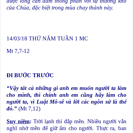
được lòng can đảm thông phần với sự thương khó
của Chúa, đặc biệt trong mùa chay
thánh
này.
14/03/18 THỨ NĂM TUẦN 1 MC
Mt 7,7-12
ĐI BƯỚC TRƯỚC
“Vậy tất cả những gì anh em muốn người ta làm
cho mình, thì chính anh em cũng hãy làm cho
người ta, vì Luật Mô-sê và lời các ngôn sứ là thế
đó.”
(Mt 7,12)
Suy niệm
:
Trời lạnh thì đắp mền. Nhiều người vẫn
nghĩ nhờ mền để giữ ấm cho người. Thực ra, ban