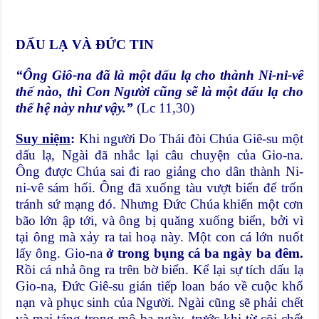
DẤU LẠ VÀ ĐỨC TIN
“Ông Giô-na đã là một dấu lạ cho thành Ni-ni-vê
thế nào, thì Con Người cũng sẽ là một dấu lạ cho
thế hệ này như vậy
.
”
(Lc 11,30)
Suy niệm
:
Khi người Do Thái đòi Chúa Giê-su một
dấu lạ, Ngài đã nhắc lại câu chuyện của Gio-na.
Ông được Chúa sai đi rao giảng cho dân thành Ni-
ni-vê sám hối. Ông đã xuống tàu vượt biển để trốn
tránh sứ mạng đó. Nhưng Đức Chúa khiến một cơn
bão lớn ập tới, và ông bị quăng xuống biển, bởi vì
tại ông mà xảy ra tai hoạ này. Một con cá lớn nuốt
lấy ông. Gio-na
ở trong bụng cá ba ngày ba đêm.
Rồi cá nhả ông ra trên bờ biển. Kể lại sự tích dấu lạ
Gio-na, Đức Giê-su gián tiếp loan báo về cuộc khổ
nạn và phục sinh của Người. Ngài cũng sẽ phải chết
và mai táng trong mộ ba ngày, trước khi từ cõi chết