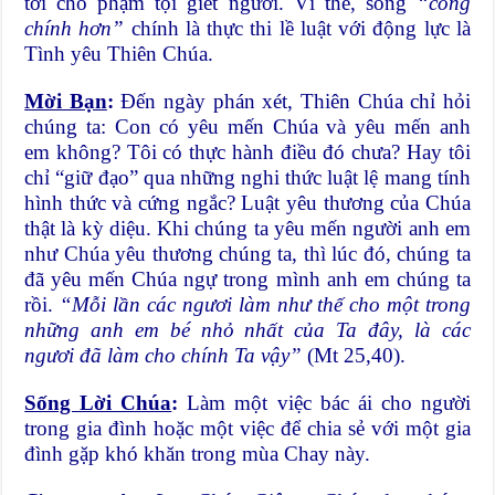
tới chỗ phạm tội giết người. Vì thế, sống
“công
chính hơn”
chính là thực thi lề luật với động lực là
Tình yêu Thiên Chúa.
Mời Bạn
:
Đến ngày phán xét, Thiên Chúa chỉ hỏi
chúng ta: Con có yêu mến Chúa và yêu mến anh
em không? Tôi có thực hành điều đó chưa? Hay tôi
chỉ “giữ đạo” qua những nghi thức luật lệ mang tính
hình thức và cứng ngắc? Luật yêu thương của Chúa
thật là kỳ diệu. Khi chúng ta yêu mến người anh em
như Chúa yêu thương chúng ta, thì lúc đó, chúng ta
đã yêu mến Chúa ngự trong mình anh em chúng ta
rồi.
“Mỗi lần các ngươi làm như thế cho một trong
những anh em bé nhỏ nhất của Ta đây, là các
ngươi đã làm cho chính Ta vậy”
(Mt 25,40).
Sống Lời Chúa
:
Làm một việc bác ái cho người
trong gia đình hoặc một việc để chia sẻ với một gia
đình gặp khó khăn trong mùa Chay này.