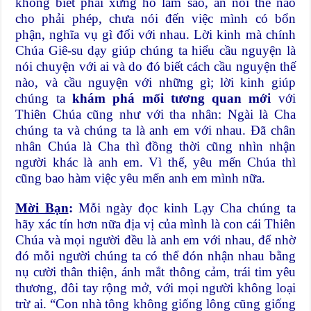
không biết phải xưng hô làm sao, ăn nói thế nào
cho phải phép, chưa nói đến việc mình có bổn
phận, nghĩa vụ gì đối với nhau. Lời kinh mà chính
Chúa Giê-su dạy giúp chúng ta hiểu cầu nguyện là
nói chuyện với ai và do đó biết cách cầu nguyện thế
nào, và cầu nguyện với những gì; lời kinh giúp
chúng ta
khám phá
mối tương quan mới
với
Thiên Chúa cũng như với tha nhân: Ngài là Cha
chúng ta và chúng ta là anh em với nhau. Đã chân
nhân Chúa là Cha thì đồng thời cũng nhìn nhận
người khác là anh em. Vì thế, yêu mến Chúa thì
cũng bao hàm việc yêu mến anh em mình nữa.
Mời Bạn
:
Mỗi ngày đọc kinh Lạy Cha chúng ta
hãy xác tín hơn nữa địa vị của mình là con cái Thiên
Chúa và mọi người đều là anh em với nhau, để nhờ
đó mỗi người chúng ta có thể đón nhận nhau bằng
nụ cười thân thiện, ánh mắt thông cảm, trái tim yêu
thương, đôi tay rộng mở, với mọi người không loại
trừ ai. “Con nhà tông không giống lông cũng giống