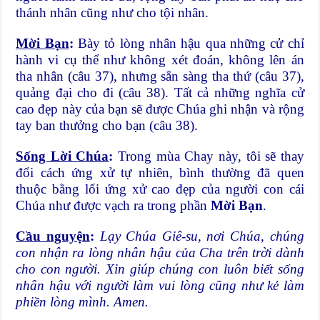
thánh nhân cũng như cho tội nhân.
Mời Bạn
:
Bày tỏ lòng nhân hậu qua những cử chỉ
hành vi cụ thể như không xét đoán, không lên án
tha nhân (câu 37), nhưng sẵn sàng tha thứ (câu 37),
quảng đại cho đi (câu 38). Tất cả những nghĩa cử
cao đẹp này của bạn sẽ được Chúa ghi nhận và rộng
tay ban thưởng cho bạn (câu 38).
Sống Lời Chúa
:
Trong mùa Chay này, tôi sẽ thay
đổi cách ứng xử tự nhiên, bình thường đã quen
thuộc bằng lối ứng xử cao đẹp của người con cái
Chúa như được vạch ra trong phần
Mời Bạn
.
Cầu nguyện
:
Lạy Chúa Giê-su, nơi Chúa, chúng
con nhận ra lòng nhân hậu của Cha trên trời dành
cho con người. Xin giúp chúng con luôn biết sống
nhân hậu với người làm vui lòng cũng như kẻ làm
phiền lòng mình. Amen.