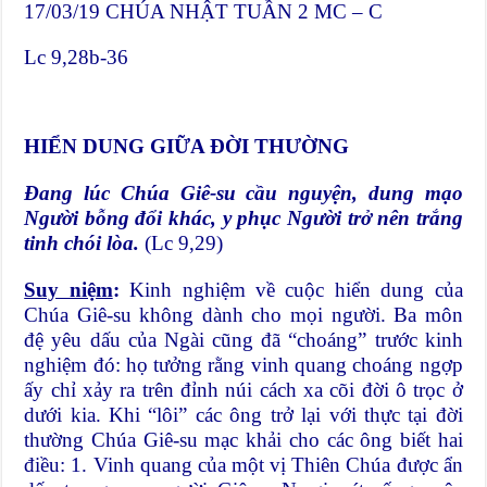
17/03/19 CHÚA NHẬT TUẦN 2 MC – C
Lc 9,28b-36
HIỂN DUNG GIỮA ĐỜI THƯỜNG
Đang lúc Chúa Giê-su cầu nguyện, dung mạo
Người bỗng đổi khác, y phục Người trở nên trắng
tinh chói lòa.
(Lc 9,29)
Suy niệm
:
Kinh nghiệm về cuộc hiển dung của
Chúa Giê-su không dành cho mọi người. Ba môn
đệ yêu dấu của Ngài cũng đã “choáng” trước kinh
nghiệm đó: họ tưởng rằng vinh quang choáng ngợp
ấy chỉ xảy ra trên đỉnh núi cách xa cõi đời ô trọc ở
dưới kia. Khi “lôi” các ông trở lại với thực tại đời
thường Chúa Giê-su mạc khải cho các ông biết hai
điều: 1. Vinh quang của một vị Thiên Chúa được ẩn