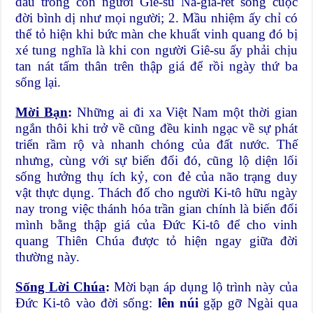
dấu trong con người Giê-su Na-gia-rét sống cuộc
đời bình dị như mọi người; 2. Mầu nhiệm ấy chỉ có
thể tỏ hiện khi bức màn che khuất vinh quang đó bị
xé tung nghĩa là khi con người Giê-su ấy phải chịu
tan nát tấm thân trên thập giá để rồi ngày thứ ba
sống lại.
Mời Bạn
:
Những ai đi xa Việt Nam một thời gian
ngắn thôi khi trở về cũng đều kinh ngạc về sự phát
triển rầm rộ và nhanh chóng của đất nước. Thế
nhưng, cùng với sự biến đổi đó, cũng lộ diện lối
sống hưởng thụ ích kỷ, con đẻ của não trạng duy
vật thực dụng. Thách đố cho người Ki-tô hữu ngày
nay trong việc thánh hóa trần gian chính là biến đổi
mình bằng thập giá của Đức Ki-tô để cho vinh
quang Thiên Chúa được tỏ hiện ngay giữa đời
thường này.
Sống Lời Chúa
:
Mời bạn áp dụng lộ trình này của
Đức Ki-tô vào đời sống:
lên núi
gặp gỡ Ngài qua