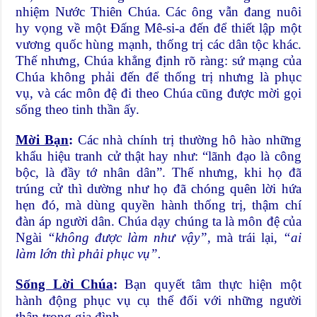
nhiệm Nước Thiên Chúa. Các ông vẫn đang nuôi
hy vọng về một Đấng Mê-si-a đến để thiết lập một
vương quốc hùng mạnh, thống trị các dân tộc khác.
Thế nhưng, Chúa khẳng định rõ ràng: sứ mạng của
Chúa không phải đến để thống trị nhưng là phục
vụ, và các môn đệ đi theo Chúa cũng được mời gọi
sống theo tinh thần ấy.
Mời Bạn
:
Các nhà chính trị thường hô hào những
khẩu hiệu tranh cử thật hay như: “lãnh đạo là công
bộc, là đầy tớ nhân dân”. Thế nhưng, khi họ đã
trúng cử thì dường như họ đã chóng quên lời hứa
hẹn đó, mà dùng quyền hành thống trị, thậm chí
đàn áp người dân. Chúa dạy chúng ta là môn đệ của
Ngài
“không được làm như vậy”
, mà trái lại,
“ai
làm lớn thì phải phục vụ”.
Sống Lời Chúa
:
Bạn quyết tâm thực hiện một
hành động phục vụ cụ thể đối với những người
thân trong gia đình.