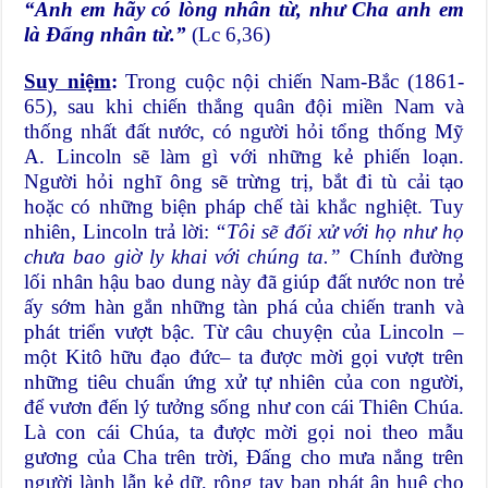
“Anh em hãy có lòng nhân từ, như Cha anh em
là Đấng nhân từ.”
(Lc 6,36)
Suy niệm
:
Trong cuộc nội chiến Nam-Bắc (1861-
65), sau khi chiến thắng quân đội miền Nam và
thống nhất đất nước, có người hỏi tổng thống Mỹ
A. Lincoln sẽ làm gì với những kẻ phiến loạn.
Người hỏi nghĩ ông sẽ trừng trị, bắt đi tù cải tạo
hoặc có những biện pháp chế tài khắc nghiệt. Tuy
nhiên, Lincoln trả lời:
“Tôi sẽ đối xử với họ như họ
chưa bao giờ ly khai với chúng ta.”
Chính đường
lối nhân hậu bao dung này đã giúp đất nước non trẻ
ấy sớm hàn gắn những tàn phá của chiến tranh và
phát triển vượt bậc. Từ câu chuyện của Lincoln –
một Kitô hữu đạo đức– ta được mời gọi vượt trên
những tiêu chuẩn ứng xử tự nhiên của con người,
để vươn đến lý tưởng sống như con cái Thiên Chúa.
Là con cái Chúa, ta được mời gọi noi theo mẫu
gương của Cha trên trời, Đấng cho mưa nắng trên
người lành lẫn kẻ dữ, rộng tay ban phát ân huệ cho