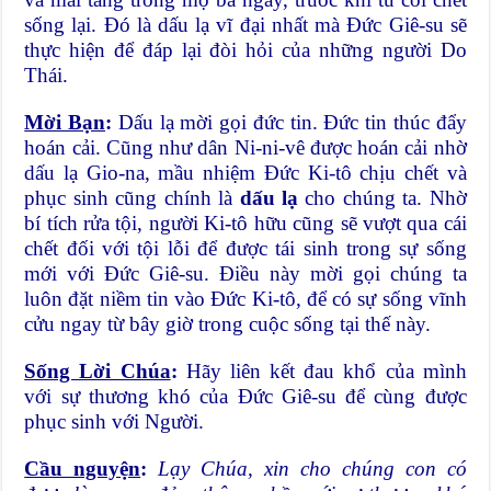
sống lại. Đó là dấu lạ vĩ đại nhất mà Đức Giê-su sẽ
thực hiện để đáp lại đòi hỏi của những người Do
Thái.
Mời Bạn
:
Dấu lạ mời gọi đức tin. Đức tin thúc đẩy
hoán cải. Cũng như dân Ni-ni-vê được hoán cải nhờ
dấu lạ Gio-na, mầu nhiệm Đức Ki-tô chịu chết và
phục sinh cũng chính là
dấu lạ
cho chúng ta. Nhờ
bí tích rửa tội, người Ki-tô hữu cũng sẽ vượt qua cái
chết đối với tội lỗi để được tái sinh trong sự sống
mới với Đức Giê-su. Điều này mời gọi chúng ta
luôn đặt niềm tin vào Đức Ki-tô, để có sự sống vĩnh
cửu ngay từ bây giờ trong cuộc sống tại thế này.
Sống Lời Chúa
:
Hãy liên kết đau khổ của mình
với sự thương khó của Đức Giê-su để cùng được
phục sinh với Người.
Cầu nguyện
:
Lạy Chúa,
xin cho chúng con có