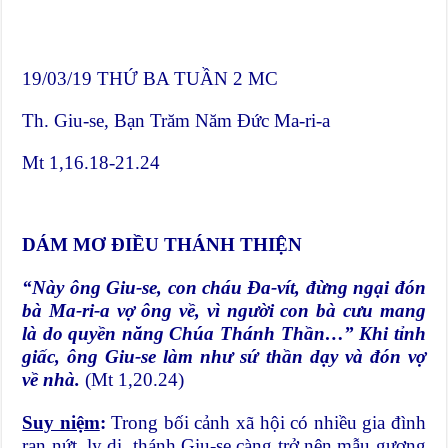
19/03/19 THỨ BA TUẦN 2 MC
Th. Giu-se, Bạn Trăm Năm Đức Ma-ri-a
Mt 1,16.18-21.24
DÁM MƠ ĐIỀU THÁNH THIỆN
“Này ông Giu-se, con cháu Đa-vít, đừng ngại đón
bà Ma-ri-a vợ ông về, vì người con bà cưu mang
là do quyền năng Chúa Thánh Thần…” Khi tỉnh
giấc, ông Giu-se làm như sứ thần dạy và đón vợ
về nhà.
(Mt 1,20.24)
Suy niệm
:
Trong bối cảnh xã hội có nhiều gia đình
rạn nứt, ly dị, thánh Giu-se càng trở nên mẫu gương