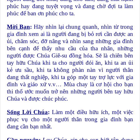
phúc hay đang tuyệt vọng và đang chờ đợi ta làm
phúc để ban ơn phúc cho ta.
Mời Bạn
:
Hãy nhìn lại chung quanh, nhìn từ trong
gia đình xem ai là người đang bị bỏ rơi cần được an
ủi, chăm sóc, đỡ nâng và nhìn sang những gia đình
bên cạnh để thấy nhu cầu của tha nhân, những
người được Chúa Giê-su đồng hóa. Sẽ là chiên bên
tay hữu Chúa khi ta cho người đói ăn, khi ta an ủi
kẻ ưu sầu, khi ta không phàn nàn vì người thân
đang thất nghiệp, khi ta góp một tay trợ lực với gia
đình và giáo xứ v.v… Mùa chay là cơ hội cho bạn
thi thố ước muốn trở nên những người bên tay hữu
Chúa và được chúc phúc.
Sống Lời Chúa
:
Làm một điều hữu ích, một việc
phục vụ cho một người thân trong gia đình bạn
đang cần bạn nhất.
Cầu nguyện
:
Lạy Chúa, xin cho con biết tận dụng