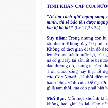
TÍNH KHẨN CẤP CỦA NƯỚ
“Ai tìm cách giữ mạng sống m
mình, thì sẽ bảo tồn được mạn
kia bị bỏ lại.”
(Lc 17,33.34)
Suy niệm
:
Trong những cơn lũ l
rất nhanh: Không đầy 10 phút, n
Không có thời gian di tản đồ đạc,
leo lên nóc tránh nước lụt, cầu
ná cố giữ lấy tài sản, ắt sẽ bị nư
đau thương đó, chúng ta cảm nhậ
Trời: Cuộc sống này thật tốt đ
của Con Người”
, là thời điểm 
hạnh phúc vĩnh cửu. Để đạt tớ
gì là tạm thời, mà còn phải biết
Mời Bạn
:
Mỗi một khoảnh khắc 
không bao giờ lặp lại. Cho nê