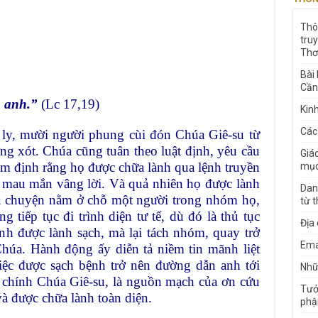
Thô
tru
Thơ
Bài
Cần
a anh.”
(Lc 17,19)
Kin
Các
ly, mười người phung cùi đón Chúa Giê-su từ
ng xót. Chúa cũng tuân theo luật định, yêu cầu
Giá
ngầm định rằng họ được chữa lành qua lệnh truyền
mục
ã mau mắn vâng lời. Và quả nhiên họ được lành
Dan
câu chuyện nằm ở chỗ một người trong nhóm họ,
từ 
g tiếp tục đi trình diện tư tế, dù đó là thủ tục
Địa
h được lành sạch, mà lại tách nhóm, quay trở
Ema
Chúa. Hành động ấy diễn tả niềm tin mãnh liệt
iệc được sạch bệnh trở nên đường dẫn anh tới
Nhữn
ỡ chính Chúa Giê-su, là nguồn mạch của ơn cứu
Tưở
và được chữa lành toàn diện.
phậ