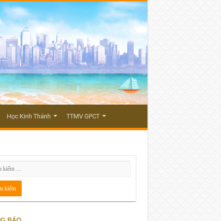
Học Kinh Thánh
TTMV GPCT
G BÁO