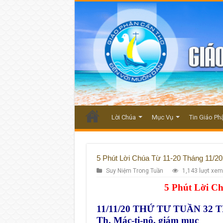
Lời Chúa
Mục Vụ
Tin Giáo Ph
5 Phút Lời Chúa Từ 11-20 Tháng 11/2
Suy Niệm Trong Tuần
1,143 lượt xem
5 Phút Lời C
11/11/20
THỨ TƯ TUẦN 32 
Th. Mác-ti-nô, giám mục