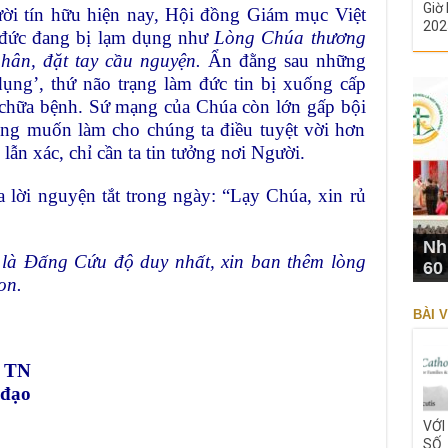
Giờ 
ời tín hữu hiện nay, Hội đồng Giám mục Việt
202
 đức đang bị lạm dụng như
Lòng Chúa thương
hân, đặt tay cầu nguyện.
Ẩn đằng sau những
 dụng’, thứ não trạng làm đức tin bị xuống cấp
ể chữa bệnh. Sứ mạng của Chúa còn lớn gấp bội
ng muốn làm cho chúng ta điều tuyệt vời hơn
 lẫn xác, chỉ cần ta tin tưởng nơi Người.
lời nguyện tắt trong ngày: “Lạy Chúa, xin rủ
Nh
là Đấng Cứu độ duy nhất, xin ban thêm lòng
60
on.
BÀI V
 TN
 đạo
VỚI
SỐ