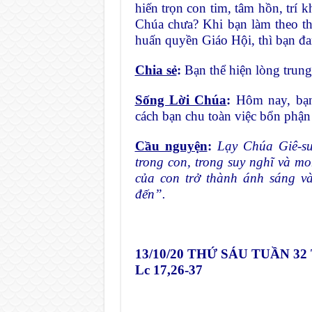
hiến trọn con tim, tâm hồn, trí
Chúa chưa? Khi bạn làm theo t
huấn quyền Giáo Hội, thì bạn đ
Chia sẻ
:
Bạn thể hiện lòng trun
Sống Lời Chúa
:
Hôm nay, bạn
cách bạn chu toàn việc bổn phận
Cầu nguyện
:
Lạy Chúa Giê-su
trong
con
, trong suy nghĩ và 
của
con
trở thành ánh sáng v
đến”
.
13/10/20
THỨ SÁU TUẦN 32
Lc 17,26-37