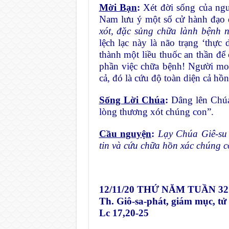
Mời Bạn
:
Xét đời sống của ngư
Nam lưu ý một số cử hành đạo
xót, đặc sủng chữa lành bệnh n
lệch lạc này là não trạng ‘thực
thành một liều thuốc an thần đ
phần việc chữa bệnh! Người mo
cả, đó là cứu độ toàn diện cả hồn
Sống Lời Chúa
:
Dâng lên Chúa 
lòng thương xót chúng con”.
Cầu nguyện
:
Lạy Chúa Giê-su 
tin và cứu chữa hồn xác chúng c
12/11/20
THỨ NĂM TUẦN 32
Th. Giô-sa-phát, giám mục, tử
Lc 17,20-25