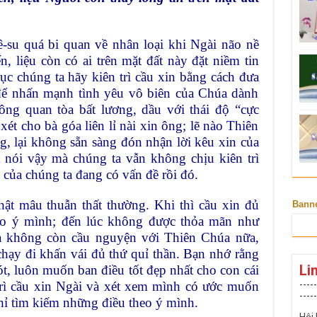
-su quá bi quan về nhân loại khi Ngài não nề
n, liệu còn có ai trên mặt đất này đặt niềm tin
c chúng ta hãy kiên trì cầu xin bằng cách đưa
 để nhấn mạnh tình yêu vô biên của Chúa dành
ông quan tòa bất lương, dầu với thái độ “cực
t cho bà góa liên lỉ nài xin ông; lẽ nào Thiên
, lại không sẵn sàng đón nhận lời kêu xin của
 nói vậy mà chúng ta vẫn không chịu kiên trì
n của chúng ta đang có vấn đề rồi đó.
ật mâu thuẫn thất thường. Khi thì cầu xin đủ
Bann
eo ý mình; đến lúc không được thỏa mãn như
và không còn cầu nguyện với Thiên Chúa nữa,
chạy đi khấn vái đủ thứ quỉ thần. Bạn nhớ rằng
Li
t, luôn muốn ban điều tốt đẹp nhất cho con cái
trì cầu xin Ngài và xét xem mình có ước muốn
-----
-----
hỉ tìm kiếm những điều theo ý mình.