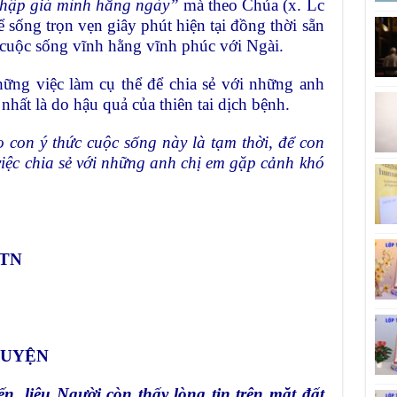
 thập giá mình hằng ngày”
mà theo Chúa (x. Lc
để sống trọn vẹn giây phút hiện tại đồng thời sẵn
cuộc sống vĩnh hằng vĩnh phúc với Ngài.
ững việc làm cụ thể để chia sẻ với những anh
hất là do hậu quả của thiên tai dịch bệnh.
 con ý thức cuộc sống này là tạm thời, để con
việc chia sẻ với những anh chị em gặp cảnh khó
 TN
GUYỆN
 liệu Người còn thấy lòng tin trên mặt đất