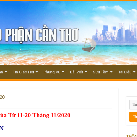
ận
Tin Giáo Hội
Phụng Vụ
Bài Viết
Sưu Tầm
Tài Liệu
020
húa Từ 11-20 Tháng 11/2020
TN
THÔN