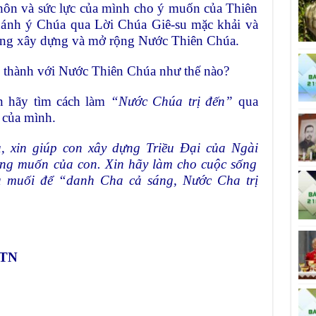
 khôn và sức lực của mình cho ý muốn của Thiên
hánh ý Chúa qua Lời Chúa Giê-su mặc khải và
ang xây dựng và mở rộng Nước Thiên Chúa.
g thành với Nước Thiên Chúa như thế nào?
 hãy tìm cách làm
“
Nước Chúa
trị đến”
qua
 của mình.
, xin giúp con
x
ây dựng
Triều Đại
của
Ngài
mong muốn của
con
.
Xin
hãy
làm cho cuộc sống
à muối để
“
danh Cha cả sáng, Nước Cha trị
 TN