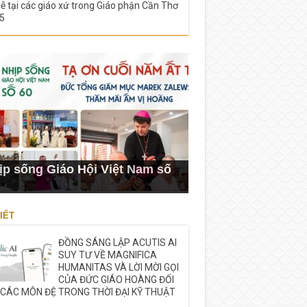
lễ tại các giáo xứ trong Giáo phận Cần Thơ
5
ịp sống Giáo Hội Việt Nam số
IẾT
ĐỒNG SÁNG LẬP ACUTIS AI
SUY TƯ VỀ MAGNIFICA
HUMANITAS VÀ LỜI MỜI GỌI
CỦA ĐỨC GIÁO HOÀNG ĐỐI
 CÁC MÔN ĐỆ TRONG THỜI ĐẠI KỸ THUẬT