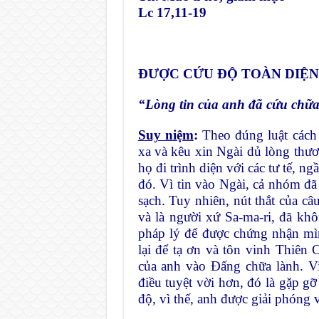
Lc 17,11-19
ĐƯỢC CỨU ĐỘ TOÀN DIỆN
“Lòng tin của anh đã cứu chữ
Suy niệm
:
Theo đúng luật cách 
xa và kêu xin Ngài dủ lòng thươ
họ đi trình diện với các tư tế, 
đó. Vì tin vào Ngài, cả nhóm đ
sạch. Tuy nhiên, nút thắt của 
và là người xứ Sa-ma-ri, đã khôn
pháp lý để được chứng nhận mìn
lại để tạ ơn và tôn vinh Thiên 
của anh vào Đấng chữa lành. V
điều tuyệt vời hơn, đó là gặp g
độ, vì thế, anh được giải phóng 