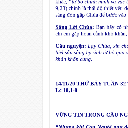
khác,
“từ bỏ chính mình và vác
9,23) chính là thái độ thiết yếu 
sàng đón gặp Chúa để bước vào 
Sống Lời Chúa
:
Bạn hãy có nh
chị em gặp hoàn cảnh khó khăn, n
Cầu nguyện
:
Lạy Chúa, xin cho
biết sẵn sàng hy sinh từ bỏ qua 
khăn khốn cùng.
14/11/20
THỨ BẢY TUẦN 32
Lc 18,1-8
VỮNG TIN TRONG CẦU N
“Nhưng khi Con Người ngự đến,