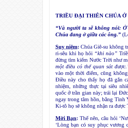
TRIỀU ĐẠI THIÊN CHÚA Ở
“
Và người ta sẽ không nói: Ở 
Chúa đang ở giữa các ông.
”
(L
Suy niệm
:
Chúa Giê-su không tr
ri-sêu khi họ hỏi
“
khi nào
”
Triề
đừng tìm kiếm Nước Trời như mộ
một điều có thể quan sát
được.
vào một thời điểm, cũng không 
Điều này cho thấy họ đã gắn cá
nhiệm, những thực tại siêu n
quốc ở trần gian này; trái lại Đứ
ngay trong tâm hồn, bằng Tình 
Ki-tô họ sẽ không nhận ra được
Mời Bạn
:
Thế nên, câu hỏi ‘Nướ
‘Lòng bạn có suy phục vương q