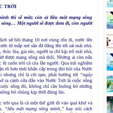
C TRỜI
ình thì sẽ mất; còn ai liều mất mạng sống
g sống… Một người sẽ được đem đi, còn người
ịch sử hồi tháng 10 nơi vùng rốn lũ, nước lên
ước từ mấp mé sân đã dâng lên tới sát mái nhà.
 thóc lúa, gia súc, người ta chỉ kịp trổ mái nhà,
 giữ được mạng sống mà thôi. Những ai còn nấn
ớc lũ cuốn trôi cả của lẫn người. Qua trải nghiệm
n rõ hơn tính khẩn cấp trong đòi hỏi của Nước
ẹp nhưng chỉ là cõi tạm, phải hướng tới
“ngày
mở ra cánh cửa dẫn vào Nước Trời là cuộc sống
i cuộc sống đó, không chỉ cần buông bỏ những
 buông bỏ chúng kịp thời đúng lúc.
trôi qua là cả một thế giới đi vào quá khứ và
n,
“liều mất mạng sống mình,”
hay nói cách