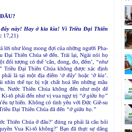
 ĐÂU?
đây này! Hay ở kia kìa! Vì Triều Đại Thiên
c 17,21)
ả lời như lòng mong đợi của những người Pha-
u Đại Thiên Chúa sẽ đến. Trái lại, Ngài nói họ
t đối tượng có thể ‘cân, đong, đo, đếm’,
“như
”
Triều Đại Thiên Chúa không được xác định
phải là tại một địa điểm ‘
ở đây
’ hoặc ‘
ở
kia
’.
i nhìn thế tục bị vật chất hoá lên những mầu
hiên. Nước Thiên Chúa không đến như một đế
c Ki-tô phải đến như vị vua ngự trị
“ở giữa họ”
Yêu tự hiến. Không có tình yêu với Đức Giê-su
 Triều Đại Thiên Chúa đã đến
“ở giữa họ.”
c Thiên Chúa ở đâu?’ đúng ra phải là câu hỏi
uyền Vua Ki-tô không?’ Bạn đã thực sự dâng