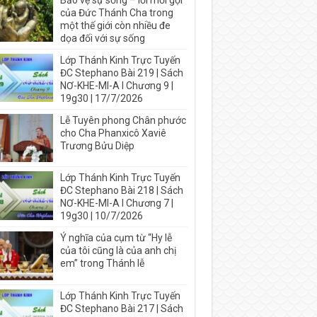
Bảo vệ sự sống – lời mời gọi
của Đức Thánh Cha trong
một thế giới còn nhiều đe
dọa đối với sự sống
Lớp Thánh Kinh Trực Tuyến
ĐC Stephano Bài 219 | Sách
NƠ-KHE-MI-A I Chương 9 |
19g30 | 17/7/2026
Lễ Tuyên phong Chân phước
cho Cha Phanxicô Xaviê
Trương Bửu Diệp
Lớp Thánh Kinh Trực Tuyến
ĐC Stephano Bài 218 | Sách
NƠ-KHE-MI-A I Chương 7 |
19g30 | 10/7/2026
Ý nghĩa của cụm từ “Hy lễ
của tôi cũng là của anh chị
em” trong Thánh lễ
Lớp Thánh Kinh Trực Tuyến
ĐC Stephano Bài 217 | Sách