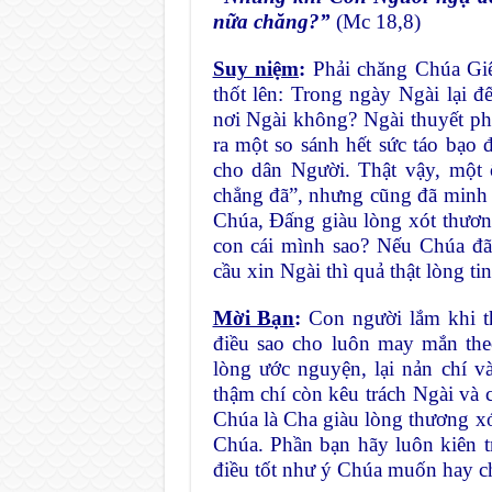
nữa chăng?”
(Mc 18,8)
Suy niệm
:
Phải chăng Chúa Giê
thốt lên: Trong ngày Ngài lại đế
nơi Ngài không? Ngài thuyết phụ
ra một so sánh hết sức táo bạo
cho dân Người. Thật vậy, một 
chẳng đã”, nhưng cũng đã minh xé
Chúa, Đấng giàu lòng xót thương
con cái mình sao? Nếu Chúa đã
cầu xin Ngài thì quả thật lòng ti
Mời Bạn
:
Con người lắm khi th
điều sao cho luôn may mắn th
lòng ước nguyện, lại nản chí 
thậm chí còn kêu trách Ngài và 
Chúa là Cha giàu lòng thương xó
Chúa. Phần bạn hãy luôn kiên 
điều tốt như ý Chúa muốn hay c