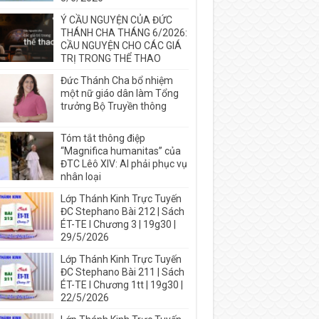
Ý CẦU NGUYỆN CỦA ĐỨC
THÁNH CHA THÁNG 6/2026:
CẦU NGUYỆN CHO CÁC GIÁ
TRỊ TRONG THỂ THAO
Đức Thánh Cha bổ nhiệm
một nữ giáo dân làm Tổng
trưởng Bộ Truyền thông
Tóm tắt thông điệp
“Magnifica humanitas” của
ĐTC Lêô XIV: AI phải phục vụ
nhân loại
Lớp Thánh Kinh Trực Tuyến
ĐC Stephano Bài 212 | Sách
ÉT-TE I Chương 3 | 19g30 |
29/5/2026
Lớp Thánh Kinh Trực Tuyến
ĐC Stephano Bài 211 | Sách
ÉT-TE I Chương 1tt | 19g30 |
22/5/2026