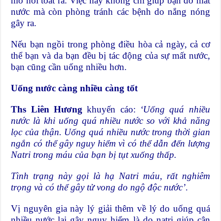
mồ hôi toát ra. Việc này không chỉ giúp bạn đỡ mất
nước mà còn phòng tránh các bệnh do nắng nóng
gây ra.
Nếu bạn ngồi trong phòng điều hòa cả ngày, cả cơ
thể bạn và da bạn đều bị tác động của sự mất nước,
bạn cũng cần uống nhiều hơn.
Uống nước càng nhiều càng tốt
Ths Liên Hương
khuyến cáo:
‘Uống quá nhiều
nước là khi uống quá nhiều nước so với khả năng
lọc của thận. Uống quá nhiều nước trong thời gian
ngắn có thể gây nguy hiểm vì có thể dẫn đến lượng
Natri trong máu của bạn bị tụt xuống thấp.
Tình trạng này gọi là hạ Natri máu, rất nghiêm
trọng và có thể gây tử vong do ngộ độc nước’
.
Vị nguyên gia này lý giải thêm về lý do uống quá
nhiều nước lại gây nguy hiểm là do natri giúp cân