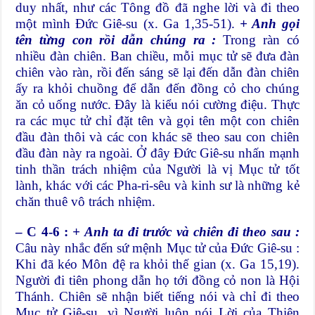
duy nhất, như các Tông đồ đã nghe lời và đi theo
một mình Đức Giê-su (x. Ga 1,35-51).
+ Anh gọi
tên từng con rồi dẫn chúng ra :
Trong ràn có
nhiều đàn chiên. Ban chiều, mỗi mục tử sẽ đưa đàn
chiên vào ràn, rồi đến sáng sẽ lại đến dẫn đàn chiên
ấy ra khỏi chuồng để dẫn đến đồng cỏ cho chúng
ăn cỏ uống nước. Đây là kiểu nói cường điệu. Thực
ra các mục tử chỉ đặt tên và gọi tên một con chiên
đầu đàn thôi và các con khác sẽ theo sau con chiên
đầu đàn này ra ngoài. Ở đây Đức Giê-su nhấn mạnh
tinh thần trách nhiệm của Người là vị Mục tử tốt
lành, khác với các Pha-ri-sêu và kinh sư là những kẻ
chăn thuê vô trách nhiệm.
– C 4-6 :
+ Anh ta đi trước và chiên đi theo sau :
Câu này nhắc đến sứ mệnh Mục tử của Đức Giê-su :
Khi đã kéo Môn đệ ra khỏi thế gian (x. Ga 15,19).
Người đi tiên phong dẫn họ tới đồng cỏ non là Hội
Thánh. Chiên sẽ nhận biết tiếng nói và chỉ đi theo
Mục tử Giê-su, vì Người luôn nói Lời của Thiên