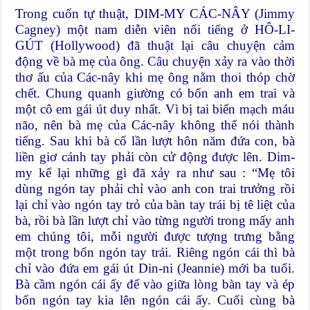
Trong cuốn tự thuật, DIM-MY CÁC-NÂY (Jimmy
Cagney) một nam diễn viên nổi tiếng ở HÔ-LI-
GÚT (Hollywood) đã thuật lại câu chuyện cảm
động về bà mẹ của ông. Câu chuyện xảy ra vào thời
thơ ấu của Các-nây khi mẹ ông nằm thoi thóp chờ
chết. Chung quanh giường có bốn anh em trai và
một cô em gái út duy nhất. Vì bị tai biến mạch máu
não, nên bà mẹ của Các-nây không thể nói thành
tiếng. Sau khi bà cố lần lượt hôn năm đứa con, bà
liền giơ cánh tay phải còn cử động được lên. Dim-
my kể lại những gì đã xảy ra như sau : “Mẹ tôi
dùng ngón tay phải chỉ vào anh con trai trưởng rồi
lại chỉ vào ngón tay trỏ của bàn tay trái bị tê liệt của
bà, rồi bà lần lượt chỉ vào từng người trong mấy anh
em chúng tôi, mỗi người được tượng trưng bằng
một trong bốn ngón tay trái. Riêng ngón cái thì bà
chỉ vào đứa em gái út Din-ni (Jeannie) mới ba tuổi.
Bà cầm ngón cái ấy để vào giữa lòng bàn tay và ép
bốn ngón tay kia lên ngón cái ấy. Cuối cùng bà