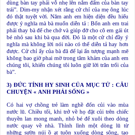
dùng bàn tay phải vỗ nhẹ lên nắm đấm của bàn tay
trái”. Dim-my nhận xét rằng cử chỉ của mẹ ông lúc
đó thật tuyệt vời. Năm anh em hiện diện đều hiểu
được ý nghĩa mà bà muốn diễn tả : Bốn anh em trai
phải thay bà để che chở và giúp đỡ cho cô em gái út
bé nhỏ sau khi bà qua đời. Đó là một cử chỉ đầy ý
nghĩa mà không lời nói nào có thể diễn tả hay hơn
được. Cử chỉ ấy của bà đã để lại ấn tượng mạnh mẽ
không bao giờ phai mờ trong tâm khảm của anh em
chúng tôi, khiến chúng tôi luôn giữ lời trăn trối của
bà”.
3) ĐỨC TÍNH HY SINH CỦA MỤC TỬ : CÂU
CHUYỆN « ANH PHẢI SỐNG »
Có hai vợ chồng trẻ làm nghề đốn củi vào mùa
nước lũ. Chiều tối, khi trở về họ đặt củi trên chiếc
thuyền lan mong manh, nhỏ bé để xuôi theo dòng
nước quay về nhà. Thình lình một dòng lũ từ
những sườn núi ồ ạt tuôn xuống dòng sông, tạo