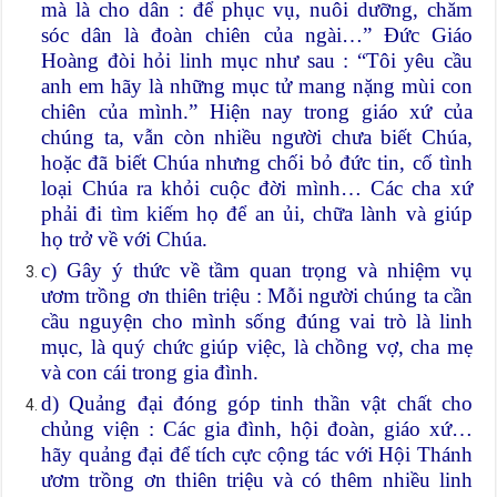
mà là cho dân : để phục vụ, nuôi dưỡng, chăm
sóc dân là đoàn chiên của ngài…” Đức Giáo
Hoàng đòi hỏi linh mục như sau : “Tôi yêu cầu
anh em hãy là những mục tử mang nặng mùi con
chiên của mình.” Hiện nay trong giáo xứ của
chúng ta, vẫn còn nhiều người chưa biết Chúa,
hoặc đã biết Chúa nhưng chối bỏ đức tin, cố tình
loại Chúa ra khỏi cuộc đời mình… Các cha xứ
phải đi tìm kiếm họ để an ủi, chữa lành và giúp
họ trở về với Chúa.
c) Gây ý thức về tầm quan trọng và nhiệm vụ
ươm trồng ơn thiên triệu : Mỗi người chúng ta cần
cầu nguyện cho mình sống đúng vai trò là linh
mục, là quý chức giúp việc, là chồng vợ, cha mẹ
và con cái trong gia đình.
d) Quảng đại đóng góp tinh thần vật chất cho
chủng viện : Các gia đình, hội đoàn, giáo xứ…
hãy quảng đại để tích cực cộng tác với Hội Thánh
ươm trồng ơn thiên triệu và có thêm nhiều linh