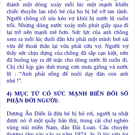
thành một dòng xoáy mỗi lúc một mạnh khiến
chiếc thuyền lan nhỏ bé của họ bị bể vỡ tan tành.
Người chồng cố níu kéo vợ khỏi bị nước lũ cuốn
trôi. Nhưng dòng nước xoáy mỗi phút giây qua đi
lại trở nên mạnh mẽ hơn. Sức lực của anh chồng
xem ra mỗi lúc đuối dần khi phải một mình bơi sải
vừa để thoát thân lại vừa phải cứu vợ. Người vợ
thấy sức chịu đựng của chồng đã sắp cạn kiệt, nên
đã buông tay ra để mặc cho dòng nước lũ cuốn đi.
Chị chỉ kịp gào thét trong cơn mưa giông và nước
lũ : “Anh phải sống để nuôi dạy đàn con anh
nhé !”.
4) MỤC TỬ CÓ SỨC MẠNH BIẾN ĐỔI SỐ
PHẬN ĐỜI NGƯỜI:
Dương Ân Điển là đứa bé bị bỏ rơi, người ta nhặt
được nó ở một quầy bán thịt, trong cái chợ nghèo
vùng núi miền Nam, đảo Đài Loan. Câu chuyện
thương tâm này xảy ra năm 1974, ấy là lúc vừa lọt