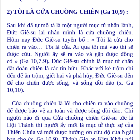
2) TÔI LÀ CỨA CHUỒNG CHIÊN (Ga 10,9) :
Sau khi đã tự mô tả là một người mục tử nhân lành,
Đức Giê-su lại nhận mình là cửa chuồng chiên.
Hôm nay Đức Giê-su tuyên bố : « Tôi là cửa cho
chiên ra vào… Tôi là cửa. Ai qua tôi mà vào thì sẽ
được cứu. Người ấy sẽ ra vào và gặp được đồng
cỏ » (Ga 10,7.9)
.
Đức Giê-su chính là mục tử chăn
dắt đoàn chiên là các tín hữu. Khác với kẻ trộm chỉ
đến để ăn trộm, giết hại và phá hủy, Đức Giê-su đến
để cho chiên được sống, và sống dồi dào (x. Ga
10,10).
– Cửa chuồng chiên là lối cho chiên ra vào chuồng
để được bảo vệ an toàn và được sống dồi dào. Chỉ
người nào đi qua Cửa chuồng chiên Giê-su tức là
Hội Thánh thì người ấy mới là mục tử thực sự của
Thiên Chúa và mới được hưởng ơn cứu độ của Ngài
ban cho (x. Ga 10,9). Thánh Gio-an Kim Khẩu nói