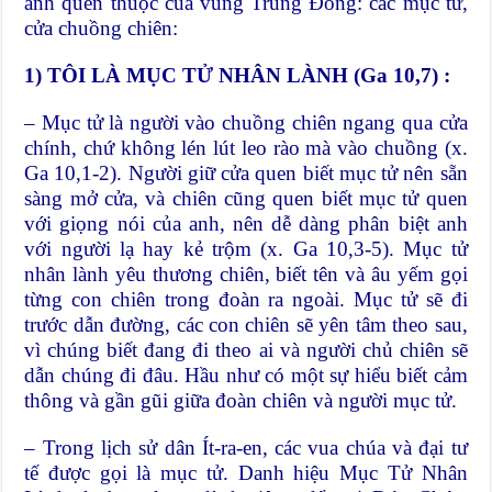
ảnh quen thuộc của vùng Trung Đông: các mục tử,
cửa chuồng chiên:
1) TÔI LÀ MỤC TỬ NHÂN LÀNH (Ga 10,7) :
– Mục tử là người vào chuồng chiên ngang qua cửa
chính, chứ không lén lút leo rào mà vào chuồng (x.
Ga 10,1-2). Người giữ cửa quen biết mục tử nên sẵn
sàng mở cửa, và chiên cũng quen biết mục tử quen
với giọng nói của anh, nên dễ dàng phân biệt anh
với người lạ hay kẻ trộm (x. Ga 10,3-5). Mục tử
nhân lành yêu thương chiên, biết tên và âu yếm gọi
từng con chiên trong đoàn ra ngoài. Mục tử sẽ đi
trước dẫn đường, các con chiên sẽ yên tâm theo sau,
vì chúng biết đang đi theo ai và người chủ chiên sẽ
dẫn chúng đi đâu. Hầu như có một sự hiểu biết cảm
thông và gần gũi giữa đoàn chiên và người mục tử.
– Trong lịch sử dân Ít-ra-en, các vua chúa và đại tư
tế được gọi là mục tử. Danh hiệu Mục Tử Nhân