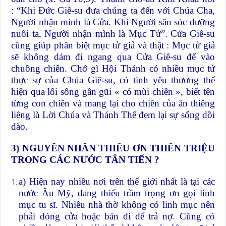
: “Khi Đức Giê-su đưa chúng ta đến với Chúa Cha,
Người nhận mình là Cửa. Khi Người săn sóc dưỡng
nuôi ta, Người nhận mình là Mục Tử”. Cửa Giê-su
cũng giúp phân biệt mục tử giả và thật : Mục tử giả
sẽ không dám đi ngang qua Cửa Giê-su để vào
chuồng chiên. Chớ gì Hội Thánh có nhiều mục tử
thực sự của Chúa Giê-su, có tình yêu thương thể
hiện qua lối sống gần gũi « có mùi chiên », biết tên
từng con chiên và mang lại cho chiên của ăn thiêng
liêng là Lời Chúa và Thánh Thể đem lại sự sống dồi
dào.
3) NGUYÊN NHÂN THIẾU ƠN THIÊN TRIỆU
TRONG CÁC NƯỚC TÂN TIẾN ?
a) Hiện nay nhiều nơi trên thế giới nhất là tại các
nước Âu Mỹ, đang thiếu trầm trọng ơn gọi linh
mục tu sĩ. Nhiều nhà thờ không có linh mục nên
phải đóng cửa hoặc bán đi để trả nợ. Cũng có