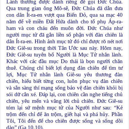
Lành thường được dành riêng để gọi Đức Chúa.
Qua trung gian ông Mô-sê, Đức Chúa đã dẫn đưa
con dân Ít-ra-en vượt qua Biển Đỏ, qua sa mạc 40
năm để về miền Đất Hứa dành cho tổ phụ Áp-ra-
ham và con cháu đến muôn đời. Đức Chúa như
người mục tử đã gắn liền số phận với đàn chiên là
dân Ít-ra-en. Hình ảnh mục tử đó chỉ được rõ nét nơi
Đức Giê-su trong thời Tân Ước sau này. Hôm nay,
Đức Giê-su tuyên bố Người là Mục Tử nhân lành.
Khác với các đầu mục Do thái là bọn người chăn
thuê. Chúng chỉ biết lợi dụng đàn chiên để tìm tư
lợi, Mục Tử nhân lành Giê-su yêu thương đàn
chiên, hiểu biết từng con, luôn phục vụ đàn chiên
và sẵn sàng thí mạng sống bảo vệ đàn chiên khỏi bị
sói dữ cắn xé. Đáp lại, con chiên cần nghe tiếng chủ
chiên, yêu mến và vâng lời chủ chiên. Đức Giê-su
tóm lại sứ mệnh mục tử của Người như sau: “Kẻ
trộm đến chỉ để ăn trộm, giết hại và phá hủy. Phần
Tôi, Tôi đến để cho chiên được sống và sống dồi
dào” (Ga 10,10).