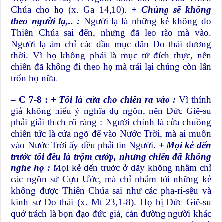
Chúa cho họ (x. Ga 14,10).
+ Chúng sẽ không
theo người lạ,.. :
Người lạ là những kẻ không do
Thiên Chúa sai đến, nhưng đã leo rào mà vào.
Người lạ ám chỉ các đầu mục dân Do thái đương
thời. Vì họ không phải là mục tử đích thực, nên
chiên đã không đi theo họ mà trái lại chúng còn lẩn
trốn họ nữa.
– C 7-8 :
+ Tôi là cửa cho chiên ra vào :
Vì thính
giả không hiểu ý nghĩa dụ ngôn, nên Đức Giê-su
phải giải thích rõ ràng : Người chính là cửa chuồng
chiên tức là cửa ngõ để vào Nước Trời, mà ai muốn
vào Nước Trời ấy đều phải tin Người.
+ Mọi kẻ đến
trước tôi đều là trộm cướp, nhưng chiên đã không
nghe họ :
Mọi kẻ đến trước ở đây không nhằm chỉ
các ngôn sứ Cựu Ước, mà chỉ nhắm tới những kẻ
không được Thiên Chúa sai như các pha-ri-sêu và
kinh sư Do thái (x. Mt 23,1-8). Họ bị Đức Giê-su
quở trách là bọn đạo đức giả, cản đường người khác