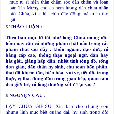
mục tu sĩ hiến thân chăm sóc đàn chiên và loan
báo Tin Mừng cho an hem lương dân chưa nhận
biết Chúa, vì « lúa chín đầy đồng mà thiếu thợ
gặt ».
THẢO LUẬN :
Theo bạn mục tử tốt như lòng Chúa mong ước
hôm nay cần có những phẩm chất nào trong các
phẩm chất sau đây : khôn ngoan, đạo đức, có
bằng cấp cao, thông thạo ngoại ngữ, đàn hay
hát giỏi, giảng hấp dẫn, nhiệt tình tông đồ, sống
đơn giản, dấn thân hy sinh, chu toàn bổn phận,
thái độ khiêm tốn, hiền hòa, vui vẻ, tiết độ, trung
thực, vị tha, đúng đắn trong giao tiếp, quan tâm
đến giới trẻ, có lòng thương xót ? Tại sao ?
NGUYỆN CẦU :
LẠY CHÚA GIÊ-SU. Xin ban cho chúng con
những linh mục biết quảng đại, hy sinh trong đời