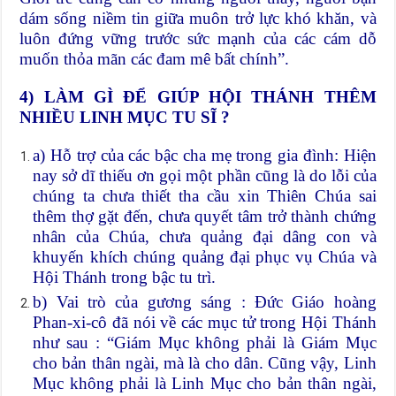
dám sống niềm tin giữa muôn trở lực khó khăn, và
luôn đứng vững trước sức mạnh của các cám dỗ
muốn thỏa mãn các đam mê bất chính”.
4) LÀM GÌ ĐỂ GIÚP HỘI THÁNH THÊM
NHIỀU LINH MỤC TU SĨ ?
a) Hỗ trợ của các bậc cha mẹ trong gia đình: Hiện
nay sở dĩ thiếu ơn gọi một phần cũng là do lỗi của
chúng ta chưa thiết tha cầu xin Thiên Chúa sai
thêm thợ gặt đến, chưa quyết tâm trở thành chứng
nhân của Chúa, chưa quảng đại dâng con và
khuyến khích chúng quảng đại phục vụ Chúa và
Hội Thánh trong bậc tu trì.
b) Vai trò của gương sáng : Đức Giáo hoàng
Phan-xi-cô đã nói về các mục tử trong Hội Thánh
như sau : “Giám Mục không phải là Giám Mục
cho bản thân ngài, mà là cho dân. Cũng vậy, Linh
Mục không phải là Linh Mục cho bản thân ngài,