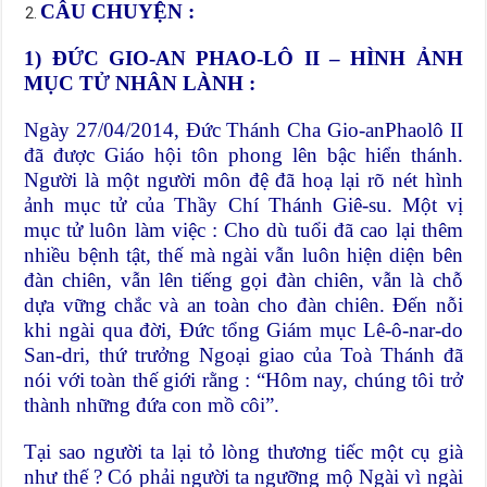
CÂU CHUYỆN :
1) ĐỨC GIO-AN PHAO-LÔ II – HÌNH ẢNH
MỤC TỬ NHÂN LÀNH :
Ngày 27/04/2014, Đức Thánh Cha Gio-anPhaolô II
đã được Giáo hội tôn phong lên bậc hiển thánh.
Người là một người môn đệ đã hoạ lại rõ nét hình
ảnh mục tử của Thầy Chí Thánh Giê-su. Một vị
mục tử luôn làm việc : Cho dù tuổi đã cao lại thêm
nhiều bệnh tật, thế mà ngài vẫn luôn hiện diện bên
đàn chiên, vẫn lên tiếng gọi đàn chiên, vẫn là chỗ
dựa vững chắc và an toàn cho đàn chiên. Đến nỗi
khi ngài qua đời, Đức tổng Giám mục Lê-ô-nar-do
San-dri, thứ trưởng Ngoại giao của Toà Thánh đã
nói với toàn thế giới rằng : “Hôm nay, chúng tôi trở
thành những đứa con mồ côi”.
Tại sao người ta lại tỏ lòng thương tiếc một cụ già
như thế ? Có phải người ta ngưỡng mộ Ngài vì ngài