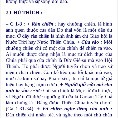
lương thực và sự sống dồi dào.
CHÚ THÍCH :
– C 1-3 :
+ Ràn chiên :
hay chuồng chiên, là hình
ảnh quen thuộc của dân Do thái vốn là một dân du
mục. Ở đây ràn chiên là hình ảnh ám chỉ Giáo hội là
Nước Trời hay Nước Thiên Chúa.
+ Cửa vào :
Mỗi
chuồng chiên chỉ có một cửa chính để chiên ra vào.
Ai muốn được công nhận là mục tử đích thực của
Chúa phải qua cửa chính là Đức Giê-su mà vào Hội
Thánh. Họ phải được Người tuyển chọn và trao sứ
mệnh chăn chiên. Còn kẻ trèo qua lối khác mà vào,
như các kinh sư hay Pha-ri-sêu, thì chỉ là mục tử giả
hiệu hay hạng trộm cướp.
+ Người giữ cửa mở cho
anh ta vào :
Đức Giê-su chính là Mục tử đích thực,
vì Người đã được người giữ cửa là Gio-an Tẩy Giả
làm chứng là “Đấng được Thiên Chúa tuyển chọn”
(Ga 1,31-34).
+ Và chiên nghe tiếng của anh :
Đàn chiên chỉ nhận biết và nghe theo một chủ chăn