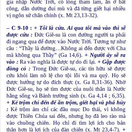
gia nhập Nước Trời, có lòng tham lam, ăn ở bất
công, dẫn dường đui mù và đã từng giết hại nhiều
vị ngôn sứ chân chính (x. Mt 23,13-32).
– C 9-10 :
+ Tôi là cửa. Ai qua tôi mà vào thì sẽ
được cứu :
Đức Giê-su là con đường người ta phải
đi ngang qua để được vào Nước Trời. Tương tự như
câu : “Thầy là đường…Không ai đến được với Cha
mà không qua Thầy” (Ga 14,6).
+ Người ấy sẽ ra
vào :
Ra vào nghĩa là được tự do đi lại.
+ Gặp được
đồng cỏ :
Trong Đức Giê-su, các tín hữu sẽ được
cứu khỏi làm nô lệ cho tội lỗi và ma quỷ. Họ sẽ
được hưởng tự do đích thực (x. Ga 8,31-36). Nhờ
Đức Giê-su, họ sẽ tìm được của nuôi thân là Nước
hằng sống và Bánh trường sinh (x. Ga 4,14 ; 6,35).
+ Kẻ trộm chỉ đến để ăn trộm, giết hại và phá hủy
:
Kẻ trộm ám chỉ các đầu mục Do thái, vì không
được Thiên Chúa sai đến, nhưng họ đã leo rào mà
vào chuồng chiên. Họ chỉ đi tìm lợi ích cho bản
thân hơn là lợi ích của đàn chiên (x. Mt 23,4-7).
+