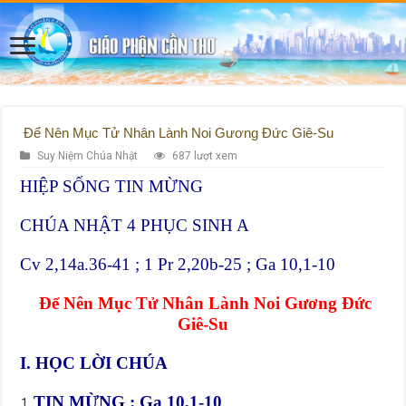
Để Nên Mục Tử Nhân Lành Noi Gương Đức Giê-Su
Suy Niệm Chúa Nhật
687 lượt xem
HIỆP SỐNG TIN MỪNG
CHÚA NHẬT 4 PHỤC SINH A
Cv 2,14a.36-41 ; 1 Pr 2,20b-25 ; Ga 10,1-10
Để Nên Mục Tử Nhân Lành Noi Gương Đức
Giê-Su
I. HỌC LỜI CHÚA
TIN MỪNG : Ga 10,1-10