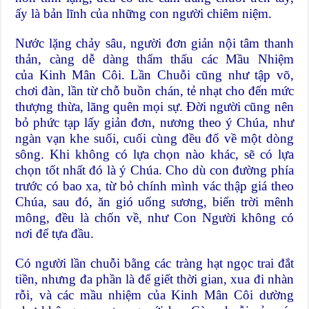
ấy là bản lĩnh của những con người chiêm niệm.
Nước lặng chảy sâu, người đơn giản nội tâm thanh
thản, càng dễ dàng thẩm thấu các Mầu Nhiệm
của Kinh Mân Côi. Lần Chuỗi cũng như tập võ,
chơi đàn, lần từ chỗ buồn chán, tẻ nhạt cho đến mức
thượng thừa, lãng quên mọi sự. Đời người cũng nên
bỏ phức tạp lấy giản đơn, nương theo ý Chúa, như
ngàn vạn khe suối, cuối cùng đều đổ về một dòng
sông. Khi không có lựa chọn nào khác, sẽ có lựa
chọn tốt nhất đó là ý Chúa. Cho dù con đường phía
trước có bao xa, từ bỏ chính mình vác thập giá theo
Chúa, sau đó, ăn gió uống sương, biển trời mênh
mông, đều là chốn về, như Con Người không có
nơi để tựa đầu.
Có người lần chuỗi bằng các tràng hạt ngọc trai đắt
tiền, nhưng đa phần là để giết thời gian, xua đi nhàn
rỗi, và các mầu nhiệm của Kinh Mân Côi dường