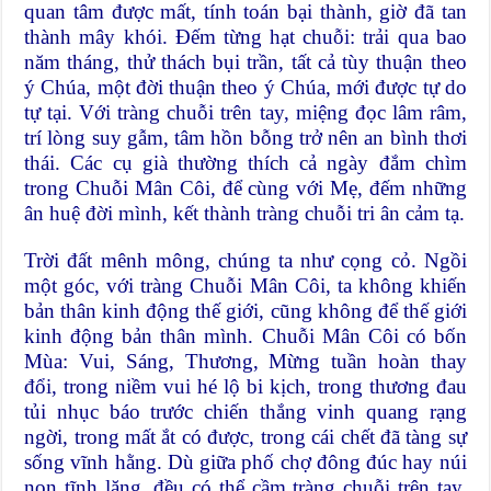
quan tâm được mất, tính toán bại thành, giờ đã tan
thành mây khói. Đếm từng hạt chuỗi: trải qua bao
năm tháng, thử thách bụi trần, tất cả tùy thuận theo
ý Chúa, một đời thuận theo ý Chúa, mới được tự do
tự tại. Với tràng chuỗi trên tay, miệng đọc lâm râm,
trí lòng suy gẫm, tâm hồn bỗng trở nên an bình thơi
thái. Các cụ già thường thích cả ngày đắm chìm
trong Chuỗi Mân Côi, để cùng với Mẹ, đếm những
ân huệ đời mình, kết thành tràng chuỗi tri ân cảm tạ.
Trời đất mênh mông, chúng ta như cọng cỏ. Ngồi
một góc, với tràng Chuỗi Mân Côi, ta không khiến
bản thân kinh động thế giới, cũng không để thế giới
kinh động bản thân mình. Chuỗi Mân Côi có bốn
Mùa: Vui, Sáng, Thương, Mừng tuần hoàn thay
đổi, trong niềm vui hé lộ bi kịch, trong thương đau
tủi nhục báo trước chiến thắng vinh quang rạng
ngời, trong mất ắt có được, trong cái chết đã tàng sự
sống vĩnh hằng. Dù giữa phố chợ đông đúc hay núi
non tĩnh lặng, đều có thể cầm tràng chuỗi trên tay,