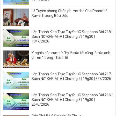
Lễ Tuyên phong Chân phước cho Cha Phanxicô
Xaviê Trương Bửu Diệp
Lớp Thánh Kinh Trực Tuyến ĐC Stephano Bài 218 |
Sách NƠ-KHE-MI-A I Chương 7 | 19g30 |
10/7/2026
Ý nghĩa của cụm từ “Hy lễ của tôi cũng là của anh
chị em” trong Thánh lễ
Lớp Thánh Kinh Trực Tuyến ĐC Stephano Bài 217 |
Sách NƠ-KHE-MI-A I Chương 5 | 19g30 | 3/7/2026
Lớp Thánh Kinh Trực Tuyến ĐC Stephano Bài 216 |
Sách NƠ-KHE-MI-A I Chương 3 | 19g30 |
26/6/2026
Cáo Phó Bà Cố Maria Vũ Thị La