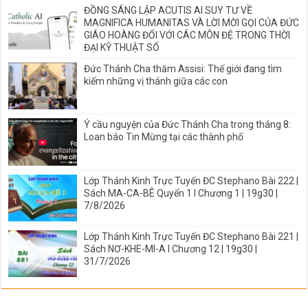
ĐỒNG SÁNG LẬP ACUTIS AI SUY TƯ VỀ
MAGNIFICA HUMANITAS VÀ LỜI MỜI GỌI CỦA ĐỨC
GIÁO HOÀNG ĐỐI VỚI CÁC MÔN ĐỆ TRONG THỜI
ĐẠI KỸ THUẬT SỐ
Đức Thánh Cha thăm Assisi: Thế giới đang tìm
kiếm những vị thánh giữa các con
Ý cầu nguyện của Đức Thánh Cha trong tháng 8:
Loan báo Tin Mừng tại các thành phố
Lớp Thánh Kinh Trực Tuyến ĐC Stephano Bài 222 |
Sách MA-CA-BÊ Quyển 1 I Chương 1 | 19g30 |
7/8/2026
Lớp Thánh Kinh Trực Tuyến ĐC Stephano Bài 221 |
Sách NƠ-KHE-MI-A I Chương 12 | 19g30 |
31/7/2026