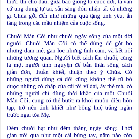
thức, thì cho dẫu, giữa bao giông tố cuộc đời, ta vẫn
cứ ung dung tự tại, sẵn sàng đón nhận tất cả những
gì Chúa gởi đến như những quà tặng tình yêu, ẩn
tàng trong các mầu nhiệm của cuộc sống.
Chuỗi Mân Côi như chuỗi ngày sống của một đời
người. Chuỗi Mân Côi có thể dùng để gột bỏ
những đam mê, gạn lọc những tình cảm, và kết nối
những tương quan. Người biết cách lần chuỗi, cũng
là một người tình nguyện để bản thân sống cách
giản đơn, thuần khiết, thuận theo ý Chúa. Có
những người dùng cả đời cũng không thể rũ bỏ
được những cố chấp của cái tôi vĩ đại, ấy thế mà, có
những người chỉ dùng thời khắc của một Chuỗi
Mân Côi, cũng có thể bước ra khỏi muôn điều hỗn
tạp, trở nên tinh khiết như bông huệ trắng ngần
trước ngai tòa Mẹ.
Đếm chuỗi hạt như đếm tháng ngày sống: Thời
gian trôi qua như một cái búng tay, năm nào còn