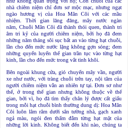
như không quan trọng với họ; Còn chuỗi của các
nhà chiêm niệm chỉ đơn sơ mộc mạc, nhưng ngạt
ngào hương vị của Hoa Mân Côi với các mầu
nhiệm. Thời gian lãng đãng, mây nước ngàn
năm, Chuỗi Mân Côi đã thành thói quen, thành tri
âm tri kỷ của người chiêm niệm, bởi họ đã đem
những năm tháng sôi sục bất an vào từng hạt chuỗi,
lần cho đến mức nước lặng không gợn sóng; đem
những quyến luyến thế gian trần tục vào từng hạt
kinh, lần cho đến mức trong vắt tinh khôi.
Bên ngoài khung cửa, gió chuyển mây vần, người
xe như nước, với tràng chuỗi trên tay, nội tâm của
người chiêm niệm vẫn an nhiên tự tại. Đơn sơ như
thế, ở trong thế gian nhưng không thuộc về thế
gian, bởi vì, họ đã tìm thấy chân lý được cất giấu
trong mỗi hạt chuỗi bình thường dung dị: Hoa Mân
Côi luôn lâm râm dưới sân tường nhà, gạch xanh
ngả màu, ngói đen thấm đẫm từng hạt mật của
những lời kinh. Không biết đến khi nào, chúng ta