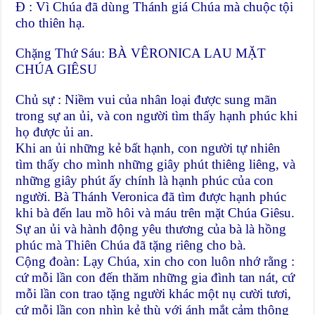
Đ : Vì Chúa đã dùng Thánh giá Chúa mà chuộc tội
cho thiên hạ.
Chặng Thứ Sáu: BÀ VÊRONICA LAU MẶT
CHÚA GIÊSU
Chủ sự : Niềm vui của nhân loại được sung mãn
trong sự an ủi, và con người tìm thấy hạnh phúc khi
họ được ủi an.
Khi an ủi những kẻ bất hạnh, con người tự nhiên
tìm thấy cho mình những giây phút thiêng liêng, và
những giây phút ấy chính là hạnh phúc của con
người. Bà Thánh Veronica đã tìm được hạnh phúc
khi bà đến lau mồ hôi và máu trên mặt Chúa Giêsu.
Sự an ủi và hành động yêu thương của bà là hồng
phúc mà Thiên Chúa đã tặng riêng cho bà.
Cộng đoàn: Lạy Chúa, xin cho con luôn nhớ rằng :
cứ mỗi lần con đến thăm những gia đình tan nát, cứ
mỗi lần con trao tặng người khác một nụ cười tươi,
cứ mỗi lần con nhìn kẻ thù với ánh mắt cảm thông