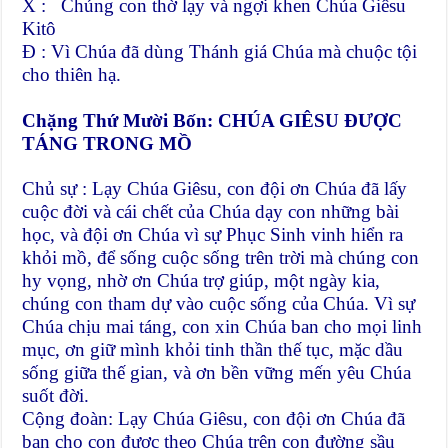
X : Chúng con thờ lạy và ngợi khen Chúa Giêsu
Kitô
Đ : Vì Chúa đã dùng Thánh giá Chúa mà chuộc tội
cho thiên hạ.
Chặng Thứ Mười Bốn: CHÚA GIÊSU ĐƯỢC
TÁNG TRONG MỒ
Chủ sự : Lạy Chúa Giêsu, con đội ơn Chúa đã lấy
cuộc đời và cái chết của Chúa dạy con những bài
học, và đội ơn Chúa vì sự Phục Sinh vinh hiển ra
khỏi mồ, để sống cuộc sống trên trời mà chúng con
hy vọng, nhờ ơn Chúa trợ giúp, một ngày kia,
chúng con tham dự vào cuộc sống của Chúa. Vì sự
Chúa chịu mai táng, con xin Chúa ban cho mọi linh
mục, ơn giữ mình khỏi tinh thần thế tục, mặc dầu
sống giữa thế gian, và ơn bền vững mến yêu Chúa
suốt đời.
Cộng đoàn: Lạy Chúa Giêsu, con đội ơn Chúa đã
ban cho con được theo Chúa trên con đường sầu