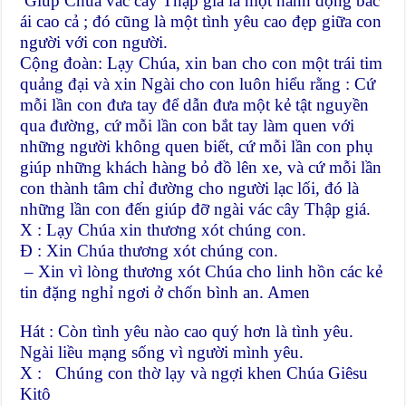
Giúp Chúa vác cây Thập giá là một hành động bác
ái cao cả ; đó cũng là một tình yêu cao đẹp giữa con
người với con người.
Cộng đoàn: Lạy Chúa, xin ban cho con một trái tim
quảng đại và xin Ngài cho con luôn hiểu rằng : Cứ
mỗi lần con đưa tay để dẫn đưa một kẻ tật nguyền
qua đường, cứ mỗi lần con bắt tay làm quen với
những người không quen biết, cứ mỗi lần con phụ
giúp những khách hàng bỏ đồ lên xe, và cứ mỗi lần
con thành tâm chỉ đường cho người lạc lối, đó là
những lần con đến giúp đỡ ngài vác cây Thập giá.
X : Lạy Chúa xin thương xót chúng con.
Đ : Xin Chúa thương xót chúng con.
– Xin vì lòng thương xót Chúa cho linh hồn các kẻ
tin đặng nghỉ ngơi ở chốn bình an. Amen
Hát : Còn tình yêu nào cao quý hơn là tình yêu.
Ngài liều mạng sống vì người mình yêu.
X : Chúng con thờ lạy và ngợi khen Chúa Giêsu
Kitô