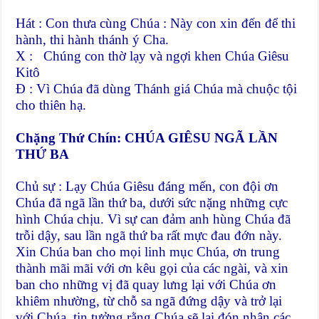
Hát : Con thưa cùng Chúa : Này con xin đến để thi
hành, thi hành thánh ý Cha.
X : Chúng con thờ lạy và ngợi khen Chúa Giêsu
Kitô
Đ : Vì Chúa đã dùng Thánh giá Chúa mà chuộc tội
cho thiên hạ.
Chặng Thứ Chín: CHÚA GIÊSU NGÃ LẦN
THỨ BA
Chủ sự : Lạy Chúa Giêsu đáng mến, con đội ơn
Chúa đã ngã lần thứ ba, dưới sức nặng những cực
hình Chúa chịu. Vì sự can đảm anh hùng Chúa đã
trỗi dậy, sau lần ngã thứ ba rất mực đau đớn này.
Xin Chúa ban cho mọi linh mục Chúa, ơn trung
thành mãi mãi với ơn kêu gọi của các ngài, và xin
ban cho những vị đã quay lưng lại với Chúa ơn
khiêm nhường, từ chỗ sa ngã đứng dậy và trở lại
với Chúa, tin tưởng rằng Chúa sẽ lại đón nhận các