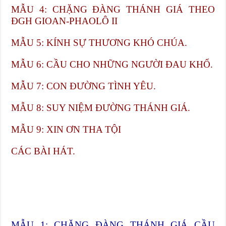
MẪU 4: CHẶNG ĐÀNG THÁNH GIÁ THEO
ĐGH GIOAN-PHAOLÔ II
MẪU 5: KÍNH SỰ THƯƠNG KHÓ CHÚA.
MẪU 6: CẦU CHO NHỮNG NGƯỜI ĐAU KHỔ.
MẪU 7: CON ĐƯỜNG TÌNH YÊU.
MẪU 8: SUY NIỆM ĐƯỜNG THÁNH GIÁ.
MẪU 9: XIN ƠN THA TỘI
CÁC BÀI HÁT.
MẪU 1: CHẶNG ĐÀNG THÁNH GIÁ CẦU