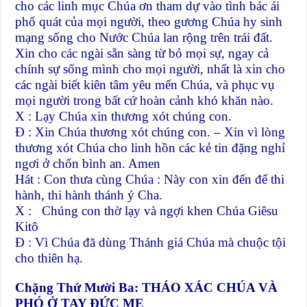
cho các linh mục Chúa ơn tham dự vào tình bác ái
phổ quát của mọi người, theo gương Chúa hy sinh
mạng sống cho Nước Chúa lan rộng trên trái đất.
Xin cho các ngài sẵn sàng từ bỏ mọi sự, ngay cả
chính sự sống mình cho mọi người, nhất là xin cho
các ngài biết kiên tâm yêu mến Chúa, và phục vụ
mọi người trong bất cứ hoàn cảnh khó khăn nào.
X : Lạy Chúa xin thương xót chúng con.
Đ : Xin Chúa thương xót chúng con. – Xin vì lòng
thương xót Chúa cho linh hồn các kẻ tin đặng nghỉ
ngơi ở chốn bình an. Amen
Hát : Con thưa cùng Chúa : Này con xin đến để thi
hành, thi hành thánh ý Cha.
X : Chúng con thờ lạy và ngợi khen Chúa Giêsu
Kitô
Đ : Vì Chúa đã dùng Thánh giá Chúa mà chuộc tội
cho thiên hạ.
Chặng Thứ Mười Ba: THÁO XÁC CHÚA VÀ
PHÓ Ở TAY ĐỨC MẸ