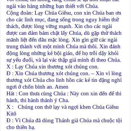
ngài vào hàng những bạn thiết với Chúa.
Cộng đoàn: Lạy Chúa Giêsu, con xin Chúa ban ơn
cho các linh mục, đang sống trong nguy hiểm thử
thách, được lòng vững mạnh. Xin cho các ngài
được can đảm bám chặt lấy Chúa, dù gặp thử thách
mãnh liệt đến đâu mặc lòng. Xin gìn giữ các ngài
trung thành với một mình Chúa mà thôi. Xin đánh
động lòng những kẻ bội giáo, để họ trỗi dậy khỏi
sự yếu đuối, và lại vác thập giá mình đi theo Chúa.
X : Lạy Chúa xin thương xót chúng con.
Đ : Xin Chúa thương xót chúng con. – Xin vì lòng
thương xót Chúa cho linh hồn các kẻ tin đặng nghỉ
ngơi ở chốn bình an. Amen
Hát : Con thưa cùng Chúa : Này con xin đến để thi
hành, thi hành thánh ý Cha.
X : Chúng con thờ lạy và ngợi khen Chúa Giêsu
Kitô
Đ : Vì Chúa đã dùng Thánh giá Chúa mà chuộc tội
cho thiên hạ.