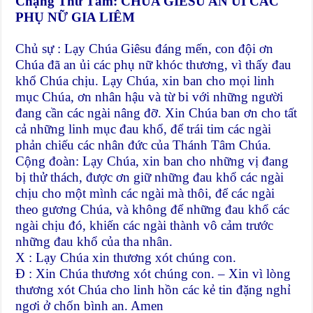
Chặng Thứ Tám: CHÚA GIÊSU AN ỦI CÁC
PHỤ NỮ GIA LIÊM
Chủ sự : Lạy Chúa Giêsu đáng mến, con đội ơn
Chúa đã an ủi các phụ nữ khóc thương, vì thấy đau
khổ Chúa chịu. Lạy Chúa, xin ban cho mọi linh
mục Chúa, ơn nhân hậu và từ bi với những người
đang cần các ngài nâng đỡ. Xin Chúa ban ơn cho tất
cả những linh mục đau khổ, để trái tim các ngài
phản chiếu các nhân đức của Thánh Tâm Chúa.
Cộng đoàn: Lạy Chúa, xin ban cho những vị đang
bị thử thách, được ơn giữ những đau khổ các ngài
chịu cho một mình các ngài mà thôi, để các ngài
theo gương Chúa, và không để những đau khổ các
ngài chịu đó, khiến các ngài thành vô cảm trước
những đau khổ của tha nhân.
X : Lạy Chúa xin thương xót chúng con.
Đ : Xin Chúa thương xót chúng con. – Xin vì lòng
thương xót Chúa cho linh hồn các kẻ tin đặng nghỉ
ngơi ở chốn bình an. Amen