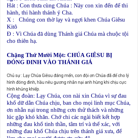
Hát : Con thưa cùng Chúa : Này con xin đến để thi
hành, thi hành thánh ý Cha.
X : Chúng con thờ lạy và ngợi khen Chúa Giêsu
Kitô
Đ : Vì Chúa đã dùng Thánh giá Chúa mà chuộc tội
cho thiên hạ.
Chặng Thứ Mười Một: CHÚA GIÊSU BỊ
ĐÓNG ĐINH VÀO THÁNH GIÁ
Chủ sự : Lạy Chúa Giêsu đáng mến, con đội ơn Chúa đã để cho lý
hình đóng đinh, hầu nêu gương nhẫn nại anh hùng khi chịu cực
hình khủng khiếp.
Cộng đoàn: Lạy Chúa, con nài xin Chúa vì sự đau
khổ dữ dằn Chúa chịu, ban cho mọi linh mục Chúa,
ơn nhẫn nại trong những cơn thử thách và những
lúc gặp khó khăn. Chớ chi các ngài biết kết hợp
những đau khổ tinh thần, tâm trí và thể xác, với
những đau khổ Chúa chịu trên thánh giá xưa, để