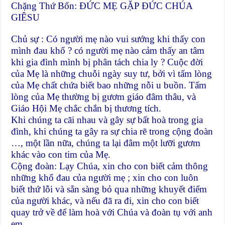
Chặng Thứ Bốn: ĐỨC MẸ GẶP ĐỨC CHÚA
GIÊSU
Chủ sự : Có người mẹ nào vui sướng khi thấy con
mình đau khổ ? có người mẹ nào cảm thấy an tâm
khi gia đình mình bị phân tách chia ly ? Cuộc đời
của Mẹ là những chuỗi ngày suy tư, bởi vì tấm lòng
của Mẹ chất chứa biết bao những nỗi u buồn. Tấm
lòng của Mẹ thường bị gươm giáo đâm thâu, và
Giáo Hội Mẹ chắc chắn bị thương tích.
Khi chúng ta cãi nhau và gây sự bất hoà trong gia
đình, khi chúng ta gây ra sự chia rẽ trong cộng đoàn
…, một lần nữa, chúng ta lại đâm một lưỡi gươm
khác vào con tim của Mẹ.
Cộng đoàn: Lạy Chúa, xin cho con biết cảm thông
những khổ đau của người mẹ ; xin cho con luôn
biết thứ lỗi và sẵn sàng bỏ qua những khuyết điểm
của người khác, và nếu đã ra đi, xin cho con biết
quay trở về để làm hoà với Chúa và đoàn tụ với anh
em.