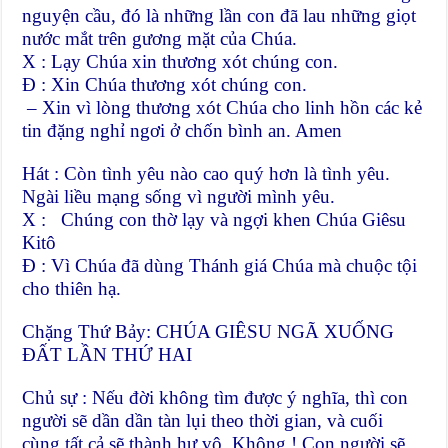
nguyện cầu, đó là những lần con đã lau những giọt
nước mắt trên gương mặt của Chúa.
X : Lạy Chúa xin thương xót chúng con.
Đ : Xin Chúa thương xót chúng con.
– Xin vì lòng thương xót Chúa cho linh hồn các kẻ
tin đặng nghỉ ngơi ở chốn bình an. Amen
Hát : Còn tình yêu nào cao quý hơn là tình yêu.
Ngài liều mạng sống vì người mình yêu.
X : Chúng con thờ lạy và ngợi khen Chúa Giêsu
Kitô
Đ : Vì Chúa đã dùng Thánh giá Chúa mà chuộc tội
cho thiên hạ.
Chặng Thứ Bảy: CHÚA GIÊSU NGÃ XUỐNG
ĐẤT LẦN THỨ HAI
Chủ sự : Nếu đời không tìm được ý nghĩa, thì con
người sẽ dần dần tàn lụi theo thời gian, và cuối
cùng tất cả sẽ thành hư vô. Không ! Con người sẽ