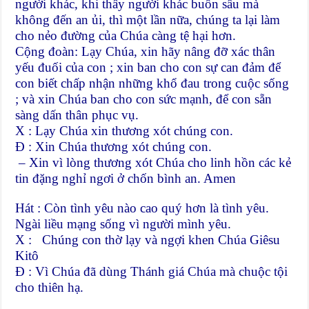
người khác, khi thấy người khác buồn sầu mà
không đến an ủi, thì một lần nữa, chúng ta lại làm
cho nẻo đường của Chúa càng tệ hại hơn.
Cộng đoàn: Lạy Chúa, xin hãy nâng đỡ xác thân
yếu đuối của con ; xin ban cho con sự can đảm để
con biết chấp nhận những khổ đau trong cuộc sống
; và xin Chúa ban cho con sức mạnh, để con sẵn
sàng dấn thân phục vụ.
X : Lạy Chúa xin thương xót chúng con.
Đ : Xin Chúa thương xót chúng con.
– Xin vì lòng thương xót Chúa cho linh hồn các kẻ
tin đặng nghỉ ngơi ở chốn bình an. Amen
Hát : Còn tình yêu nào cao quý hơn là tình yêu.
Ngài liều mạng sống vì người mình yêu.
X : Chúng con thờ lạy và ngợi khen Chúa Giêsu
Kitô
Đ : Vì Chúa đã dùng Thánh giá Chúa mà chuộc tội
cho thiên hạ.