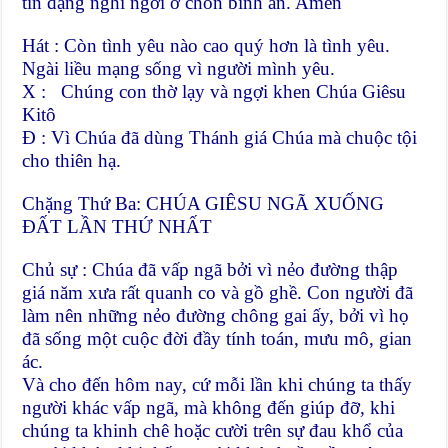
tin đặng nghỉ ngơi ở chốn bình an. Amen
Hát : Còn tình yêu nào cao quý hơn là tình yêu.
Ngài liều mạng sống vì người mình yêu.
X : Chúng con thờ lạy và ngợi khen Chúa Giêsu
Kitô
Đ : Vì Chúa đã dùng Thánh giá Chúa mà chuộc tội
cho thiên hạ.
Chặng Thứ Ba: CHÚA GIÊSU NGÃ XUỐNG
ĐẤT LẦN THỨ NHẤT
Chủ sự : Chúa đã vấp ngã bởi vì nẻo đường thập
giá năm xưa rất quanh co và gồ ghề. Con người đã
làm nên những nẻo đường chông gai ấy, bởi vì họ
đã sống một cuộc đời đầy tính toán, mưu mô, gian
ác.
Và cho đến hôm nay, cứ mỗi lần khi chúng ta thấy
người khác vấp ngã, mà không đến giúp đỡ, khi
chúng ta khinh chê hoặc cười trên sự đau khổ của