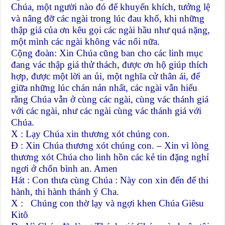
Chúa, một người nào đó để khuyến khích, tưởng lệ
và nâng đỡ các ngài trong lúc đau khổ, khi những
thập giá của ơn kêu gọi các ngài hầu như quá nặng,
một mình các ngài không vác nổi nữa.
Cộng đoàn: Xin Chúa cũng ban cho các linh mục
đang vác thập giá thử thách, được ơn hộ giúp thích
hợp, được một lời an ủi, một nghĩa cử thân ái, để
giữa những lúc chán nản nhất, các ngài vẫn hiểu
rằng Chúa vẫn ở cùng các ngài, cùng vác thánh giá
với các ngài, như các ngài cùng vác thánh giá với
Chúa.
X : Lạy Chúa xin thương xót chúng con.
Đ : Xin Chúa thương xót chúng con. – Xin vì lòng
thương xót Chúa cho linh hồn các kẻ tin đặng nghỉ
ngơi ở chốn bình an. Amen
Hát : Con thưa cùng Chúa : Này con xin đến để thi
hành, thi hành thánh ý Cha.
X : Chúng con thờ lạy và ngợi khen Chúa Giêsu
Kitô