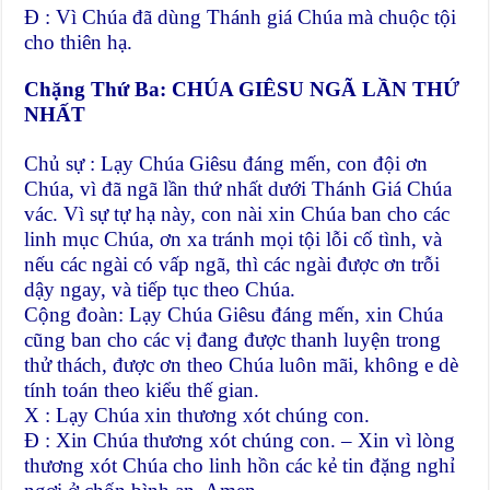
Đ : Vì Chúa đã dùng Thánh giá Chúa mà chuộc tội
cho thiên hạ.
Chặng Thứ Ba: CHÚA GIÊSU NGÃ LẦN THỨ
NHẤT
Chủ sự : Lạy Chúa Giêsu đáng mến, con đội ơn
Chúa, vì đã ngã lần thứ nhất dưới Thánh Giá Chúa
vác. Vì sự tự hạ này, con nài xin Chúa ban cho các
linh mục Chúa, ơn xa tránh mọi tội lỗi cố tình, và
nếu các ngài có vấp ngã, thì các ngài được ơn trỗi
dậy ngay, và tiếp tục theo Chúa.
Cộng đoàn: Lạy Chúa Giêsu đáng mến, xin Chúa
cũng ban cho các vị đang được thanh luyện trong
thử thách, được ơn theo Chúa luôn mãi, không e dè
tính toán theo kiểu thế gian.
X : Lạy Chúa xin thương xót chúng con.
Đ : Xin Chúa thương xót chúng con. – Xin vì lòng
thương xót Chúa cho linh hồn các kẻ tin đặng nghỉ