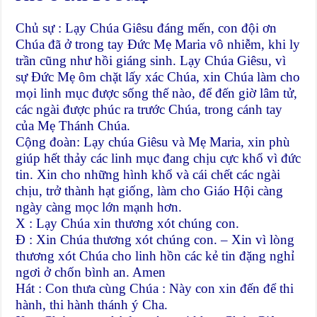
Chủ sự : Lạy Chúa Giêsu đáng mến, con đội ơn
Chúa đã ở trong tay Đức Mẹ Maria vô nhiễm, khi ly
trần cũng như hồi giáng sinh. Lạy Chúa Giêsu, vì
sự Đức Mẹ ôm chặt lấy xác Chúa, xin Chúa làm cho
mọi linh mục được sống thế nào, để đến giờ lâm tử,
các ngài được phúc ra trước Chúa, trong cánh tay
của Mẹ Thánh Chúa.
Cộng đoàn: Lạy chúa Giêsu và Mẹ Maria, xin phù
giúp hết thảy các linh mục đang chịu cực khổ vì đức
tin. Xin cho những hình khổ và cái chết các ngài
chịu, trở thành hạt giống, làm cho Giáo Hội càng
ngày càng mọc lớn mạnh hơn.
X : Lạy Chúa xin thương xót chúng con.
Đ : Xin Chúa thương xót chúng con. – Xin vì lòng
thương xót Chúa cho linh hồn các kẻ tin đặng nghỉ
ngơi ở chốn bình an. Amen
Hát : Con thưa cùng Chúa : Này con xin đến để thi
hành, thi hành thánh ý Cha.