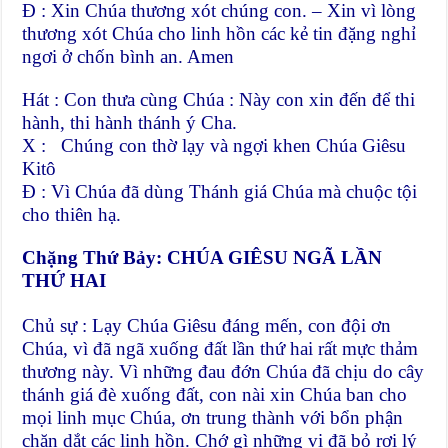
Đ : Xin Chúa thương xót chúng con. – Xin vì lòng
thương xót Chúa cho linh hồn các kẻ tin đặng nghỉ
ngơi ở chốn bình an. Amen
Hát : Con thưa cùng Chúa : Này con xin đến để thi
hành, thi hành thánh ý Cha.
X : Chúng con thờ lạy và ngợi khen Chúa Giêsu
Kitô
Đ : Vì Chúa đã dùng Thánh giá Chúa mà chuộc tội
cho thiên hạ.
Chặng Thứ Bảy: CHÚA GIÊSU NGÃ LẦN
THỨ HAI
Chủ sự : Lạy Chúa Giêsu đáng mến, con đội ơn
Chúa, vì đã ngã xuống đất lần thứ hai rất mực thảm
thương này. Vì những đau đớn Chúa đã chịu do cây
thánh giá đè xuống đất, con nài xin Chúa ban cho
mọi linh mục Chúa, ơn trung thành với bổn phận
chăn dắt các linh hồn. Chớ gì những vị đã bỏ rơi lý