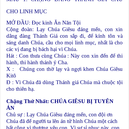
CHO LINH MỤC
MỞ ĐẦU: Đọc kinh Ăn Năn Tội
Cộng đoàn: Lạy Chúa Giêsu đáng mến, con xin
dâng đàng Thánh Giá con sắp đi, để kính tôn và
sáng danh Chúa, cầu cho mọi linh mục, nhất là cho
các vị đang bị bách hại vì Chúa.
Hát : Con thưa cùng Chúa : Này con xin đến để thi
hành, thi hành thánh ý Cha.
X : Chúng con thờ lạy và ngợi khen Chúa Giêsu
Kitô
Đ : Vì Chúa đã dùng Thánh giá Chúa mà chuộc tội
cho thiên hạ.
Chặng Thứ Nhất: CHÚA GIÊSU BỊ TUYÊN
ÁN
Chủ sự : Lạy Chúa Giêsu đáng mến, con đội ơn
Chúa đã để người ta lên án tử hình Chúa một cách
bất công vì thương yêu con. Vì sự sỉ nhục này, con