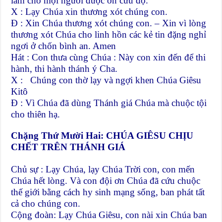
làm cho mọi người được ơn cứu độ.
X : Lạy Chúa xin thương xót chúng con.
Đ : Xin Chúa thương xót chúng con. – Xin vì lòng
thương xót Chúa cho linh hồn các kẻ tin đặng nghỉ
ngơi ở chốn bình an. Amen
Hát : Con thưa cùng Chúa : Này con xin đến để thi
hành, thi hành thánh ý Cha.
X : Chúng con thờ lạy và ngợi khen Chúa Giêsu
Kitô
Đ : Vì Chúa đã dùng Thánh giá Chúa mà chuộc tội
cho thiên hạ.
Chặng Thứ Mười Hai: CHÚA GIÊSU CHỊU
CHẾT TRÊN THÁNH GIÁ
Chủ sự : Lạy Chúa, lạy Chúa Trời con, con mến
Chúa hết lòng. Và con đội ơn Chúa đã cứu chuộc
thế giới bằng cách hy sinh mạng sống, ban phát tất
cả cho chúng con.
Cộng đoàn: Lạy Chúa Giêsu, con nài xin Chúa ban