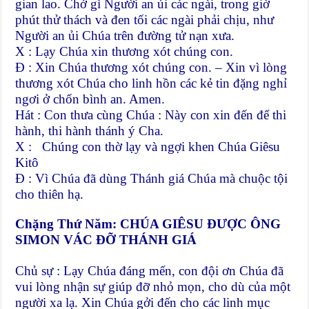
gian lao. Chớ gì Người an ủi các ngài, trong giờ
phút thử thách và đen tối các ngài phải chịu, như
Người an ủi Chúa trên đường tử nạn xưa.
X : Lạy Chúa xin thương xót chúng con.
Đ : Xin Chúa thương xót chúng con. – Xin vì lòng
thương xót Chúa cho linh hồn các kẻ tin đặng nghỉ
ngơi ở chốn bình an. Amen.
Hát : Con thưa cùng Chúa : Này con xin đến để thi
hành, thi hành thánh ý Cha.
X : Chúng con thờ lạy và ngợi khen Chúa Giêsu
Kitô
Đ : Vì Chúa đã dùng Thánh giá Chúa mà chuộc tội
cho thiên hạ.
Chặng Thứ Năm: CHÚA GIÊSU ĐƯỢC ÔNG
SIMON VÁC ĐỠ THÁNH GIÁ
Chủ sự : Lạy Chúa đáng mến, con đội ơn Chúa đã
vui lòng nhận sự giúp đỡ nhỏ mọn, cho dù của một
người xa lạ. Xin Chúa gởi đến cho các linh mục