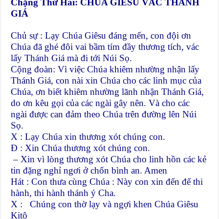
Chặng Thứ Hai: CHÚA GIÊSU VÁC THÁNH
GIÁ
Chủ sự : Lạy Chúa Giêsu đáng mến, con đội ơn
Chúa đã ghé đôi vai bầm tím đầy thương tích, vác
lấy Thánh Giá mà đi tới Núi Sọ.
Cộng đoàn: Vì việc Chúa khiêm nhường nhận lấy
Thánh Giá, con nài xin Chúa cho các linh mục của
Chúa, ơn biết khiêm nhường lãnh nhận Thánh Giá,
do ơn kêu gọi của các ngài gây nên. Và cho các
ngài được can đảm theo Chúa trên đường lên Núi
Sọ.
X : Lạy Chúa xin thương xót chúng con.
Đ : Xin Chúa thương xót chúng con.
– Xin vì lòng thương xót Chúa cho linh hồn các kẻ
tin đặng nghỉ ngơi ở chốn bình an. Amen
Hát : Con thưa cùng Chúa : Này con xin đến để thi
hành, thi hành thánh ý Cha.
X : Chúng con thờ lạy và ngợi khen Chúa Giêsu
Kitô