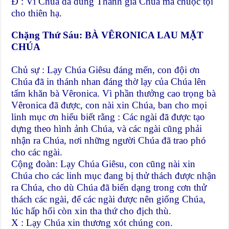
Đ : Vì Chúa đã dùng Thánh giá Chúa mà chuộc tội
cho thiên hạ.
Chặng Thứ Sáu: BÀ VÊRONICA LAU MẶT
CHÚA
Chủ sự : Lạy Chúa Giêsu đáng mến, con đội ơn
Chúa đã in thánh nhan đáng thờ lạy của Chúa lên
tấm khăn bà Vêronica. Vì phần thưởng cao trọng bà
Vêronica đã được, con nài xin Chúa, ban cho mọi
linh mục ơn hiểu biết rằng : Các ngài đã được tạo
dựng theo hình ảnh Chúa, và các ngài cũng phải
nhận ra Chúa, nơi những người Chúa đã trao phó
cho các ngài.
Cộng đoàn: Lạy Chúa Giêsu, con cũng nài xin
Chúa cho các linh mục đang bị thử thách được nhận
ra Chúa, cho dù Chúa đã biến dạng trong cơn thử
thách các ngài, để các ngài được nên giống Chúa,
lúc hấp hối còn xin tha thứ cho địch thù.
X : Lạy Chúa xin thương xót chúng con.