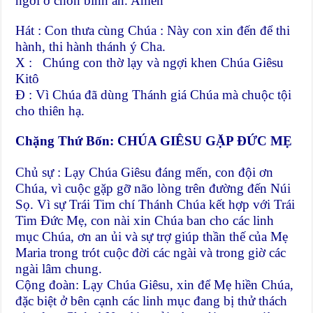
ngơi ở chốn bình an. Amen
Hát : Con thưa cùng Chúa : Này con xin đến để thi
hành, thi hành thánh ý Cha.
X : Chúng con thờ lạy và ngợi khen Chúa Giêsu
Kitô
Đ : Vì Chúa đã dùng Thánh giá Chúa mà chuộc tội
cho thiên hạ.
Chặng Thứ Bốn: CHÚA GIÊSU GẶP ĐỨC MẸ
Chủ sự : Lạy Chúa Giêsu đáng mến, con đội ơn
Chúa, vì cuộc gặp gỡ não lòng trên đường đến Núi
Sọ. Vì sự Trái Tim chí Thánh Chúa kết hợp với Trái
Tim Đức Mẹ, con nài xin Chúa ban cho các linh
mục Chúa, ơn an ủi và sự trợ giúp thần thế của Mẹ
Maria trong trót cuộc đời các ngài và trong giờ các
ngài lâm chung.
Cộng đoàn: Lạy Chúa Giêsu, xin để Mẹ hiền Chúa,
đặc biệt ở bên cạnh các linh mục đang bị thử thách