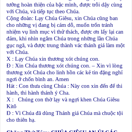
tưởng hoàn thiện của bậc mình, được trỗi dậy cùng
với Chúa, và tiếp tục theo Chúa.
Cộng đoàn: Lạy Chúa Giêsu, xin Chúa cũng ban
cho những vị đang bị cám dỗ, muốn trốn tránh
nhiệm vụ linh mục vì thử thách, được ơn lấy lại can
đảm, khi nhìn ngắm Chúa trong những lần Chúa
gục ngã, và được trung thành vác thánh giá làm một
với Chúa.
X : Lạy Chúa xin thương xót chúng con.
Đ : Xin Chúa thương xót chúng con. – Xin vì lòng
thương xót Chúa cho linh hồn các kẻ tin đặng nghỉ
ngơi ở chốn bình an. Amen
Hát : Con thưa cùng Chúa : Này con xin đến để thi
hành, thi hành thánh ý Cha.
X : Chúng con thờ lạy và ngợi khen Chúa Giêsu
Kitô
Đ : Vì Chúa đã dùng Thánh giá Chúa mà chuộc tội
cho thiên hạ.