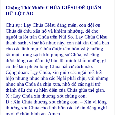
Chặng Thứ Mười: CHÚA GIÊSU ĐỂ QUÂN
DỮ LỘT ÁO
Chủ sự : Lạy Chúa Giêsu đáng mến, con đội ơn
Chúa đã chịu xấu hổ và khiêm nhường, để cho
người ta lột trần Chúa trên Núi Sọ. Lạy Chúa Giêsu
thanh sạch, vì sự hổ nhục này, con nài xin Chúa ban
cho các linh mục Chúa được tâm hồn và ý hướng
rất mực trong sạch khi phụng sự Chúa, và cũng
được lòng can đảm, tự bóc lột mình khỏi những gì
có thể làm phiền lòng Chúa bất cứ cách nào.
Cộng đoàn: Lạy Chúa, xin giúp các ngài biết kết
hiệp những nhục nhã các Ngài phải chịu, với những
nhục nhã Chúa đã chịu xưa, nhờ đó các ngài trở
thành dấu chỉ sự hiện diện của Chúa giữa thế gian.
X : Lạy Chúa xin thương xót chúng con.
Đ : Xin Chúa thương xót chúng con. – Xin vì lòng
thương xót Chúa cho linh hồn các kẻ tin đặng nghỉ
ngơi ở chốn bình an. Amen