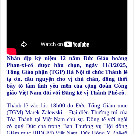
Nhân dịp kỷ niệm 12 năm Đức Giáo hoàng
Phan-xi-cô được bầu chọn, ngày 11/3/2025,
Tổng Giáo phận (TGP) Hà Nội tổ chức Thánh lễ
tạ ơn, cầu nguyện cho vị chủ chăn, đồng thời
bày tỏ tâm tình yêu mến của cộng đoàn Công
giáo Việt Nam đối với Đấng kế vị Thánh Phê-rô.
Thánh lễ vào lúc 18h00 do Đức Tổng Giám mục
(TGM) Marek Zalewski – Đại diện Thường trú của
Tòa Thánh tại Việt Nam chủ sự. Đồng tế với ngài
có quý Đức cha trong Ban Thường vụ Hội đồng
Giám mục (HĐGM) Việt Nam, Đức Hồng Y Phê-rô