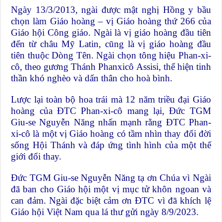
Ngày 13/3/2013, ngài được mật nghị Hồng y bầu
chọn làm Giáo hoàng – vị Giáo hoàng thứ 266 của
Giáo hội Công giáo. Ngài là vị giáo hoàng đầu tiên
đến từ châu Mỹ Latin, cũng là vị giáo hoàng đầu
tiên thuộc Dòng Tên. Ngài chọn tông hiệu Phan-xi-
cô, theo gương Thánh Phanxicô Assisi, thể hiện tinh
thần khó nghèo và dấn thân cho hoà bình.
Lược lại toàn bộ hoa trái mà 12 năm triều đại Giáo
hoàng của ĐTC Phan-xi-cô mang lại, Đức TGM
Giu-se Nguyễn Năng nhấn mạnh rằng ĐTC Phan-
xi-cô là một vị Giáo hoàng có tầm nhìn thay đổi đời
sống Hội Thánh và đáp ứng tình hình của một thế
giới đổi thay.
Đức TGM Giu-se Nguyễn Năng tạ ơn Chúa vì Ngài
đã ban cho Giáo hội một vị mục tử khôn ngoan và
can đảm. Ngài đặc biệt cảm ơn ĐTC vì đã khích lệ
Giáo hội Việt Nam qua lá thư gửi ngày 8/9/2023.