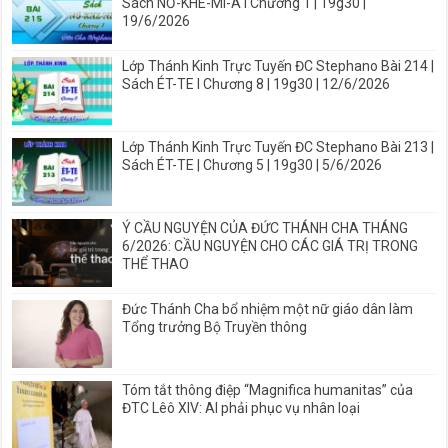
Sách NƠ-KHE-MI-A I Chương 1 | 19g30 |
19/6/2026
Lớp Thánh Kinh Trực Tuyến ĐC Stephano Bài 214 |
Sách ÉT-TE I Chương 8 | 19g30 | 12/6/2026
Lớp Thánh Kinh Trực Tuyến ĐC Stephano Bài 213 |
Sách ÉT-TE | Chương 5 | 19g30 | 5/6/2026
Ý CẦU NGUYỆN CỦA ĐỨC THÁNH CHA THÁNG
6/2026: CẦU NGUYỆN CHO CÁC GIÁ TRỊ TRONG
THỂ THAO
Đức Thánh Cha bổ nhiệm một nữ giáo dân làm
Tổng trưởng Bộ Truyền thông
Tóm tắt thông điệp “Magnifica humanitas” của
ĐTC Lêô XIV: AI phải phục vụ nhân loại