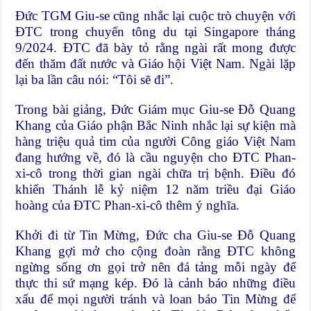
Đức TGM Giu-se cũng nhắc lại cuộc trò chuyện với
ĐTC trong chuyến tông du tại Singapore tháng
9/2024. ĐTC đã bày tỏ rằng ngài rất mong được
đến thăm đất nước và Giáo hội Việt Nam. Ngài lặp
lại ba lần câu nói: “Tôi sẽ đi”.
Trong
bài giảng
, Đức Giám mục Giu-se Đỗ Quang
Khang của Giáo phận Bắc Ninh nhắc lại sự kiện mà
hàng triệu quả tim của người Công giáo Việt Nam
đang hướng về, đó là
cầu nguyện cho ĐTC Phan-
xi-cô trong thời gian ngài chữa trị bệnh
. Điều đó
khiến Thánh lễ kỷ niệm 12 năm triều đại Giáo
hoàng của ĐTC Phan-xi-cô thêm ý nghĩa.
Khởi đi từ Tin Mừng, Đức cha Giu-se Đỗ Quang
Khang gợi mở cho cộng đoàn rằng ĐTC không
ngừng sống ơn gọi trở nên đá tảng mỗi ngày để
thực thi sứ mạng kép. Đó là cảnh báo những điều
xấu để mọi người tránh và loan báo Tin Mừng để