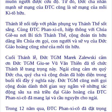
muôn người được cứu độ. Từ đó, Đức cha nhấn
mạnh sứ mạng của ĐTC cũng là sứ mạng của mỗi
Ki-tô hữu.
Thánh lễ nối tiếp với phần phụng vụ Thánh Thể sốt
sắng. Cùng ĐTC Phan-xi-cô, hiệp thông với Chúa
Giê-su nơi Bí tích Thánh Thể, cộng đoàn tín hữu
dâng lên Chúa ơn gọi, con người và sứ vụ của Đức
Giáo hoàng cũng như của mỗi tín hữu.
Cuối Thánh lễ,
Đức TGM Marek Zalewski cảm
ơn
Đức TGM Giu-se Vũ Văn Thiên đã tổ chức
Thánh lễ trang trọng này. Ngài cũng cảm ơn quý
Đức cha, quý cha và cộng đoàn đã hiện diện trong
buổi tối đầy ý nghĩa này. Đức TGM cũng mời gọi
cộng đoàn dành thời gian suy ngẫm về những tác
động sâu xa mà triều đại Giáo hoàng của ĐTC
Phan-xi-cô đã mang lại và cầu nguyện cho ngài.
Trong 12 năm qua, ĐTC Phan-xi-cô đã đặt trọng