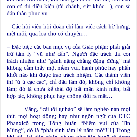
con có đủ điều kiện (tài chánh, sức khỏe…), con sẽ
dấn thân phục vụ.
– Các hội viên hội đoàn chỉ làm việc cách hờ hững,
mệt mỏi, qua loa cho có chuyện…
– Đặc biệt: các ban mục vụ của Giáo phận: phải giải
trừ tâm lý “vũ như cẩn”. Người đặc trách thì coi
trách nhiệm như “gánh nặng chẳng đặng đừng” mà
không cảm thấy một niềm vui, hạnh phúc hay phấn
khởi nào khi được trao trách nhiệm. Các thành viên
thì “ù ù cạc cạc”, chỉ đâu làm đó, không chỉ không
làm; đó là chưa kể thái độ bất mãn kinh niên, bất
hợp tác, không phục hay chống đối ra mặt…
Vâng, “cái tôi tự hào” sẽ làm nghèo nàn mọi
thứ, mọi hoạt động; hay như ngôn ngữ của ĐTC
Phanxicô trong Tông huấn “Niềm vui của Tin
Mừng”, đó là “phát sinh tâm lý nấm mồ”!
[1]
Trong