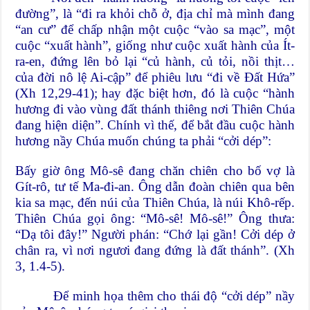
đường”, là “đi ra khỏi chỗ ở, địa chỉ mà mình đang
“an cư” để chấp nhận một cuộc “vào sa mạc”, một
cuộc “xuất hành”, giống như cuộc xuất hành của Ít-
ra-en, đứng lên bỏ lại “củ hành, củ tỏi, nồi thịt…
của đời nô lệ Ai-cập” để phiêu lưu “đi về Đất Hứa”
(Xh 12,29-41); hay đặc biệt hơn, đó là cuộc “hành
hương đi vào vùng đất thánh thiêng nơi Thiên Chúa
đang hiện diện”. Chính vì thế, để bắt đầu cuộc hành
hương nầy Chúa muốn chúng ta phải “cởi dép”:
Bấy giờ ông Mô-sê đang chăn chiên cho bố vợ là
Gít-rô, tư tế Ma-đi-an. Ông dẫn đoàn chiên qua bên
kia sa mạc, đến núi của Thiên Chúa, là núi Khô-rếp.
Thiên Chúa gọi ông: “Mô-sê! Mô-sê!” Ông thưa:
“Dạ tôi đây!” Người phán: “Chớ lại gần! Cởi dép ở
chân ra, vì nơi ngươi đang đứng là đất thánh”. (Xh
3, 1.4-5).
Để minh họa thêm cho thái độ “cởi dép” nầy