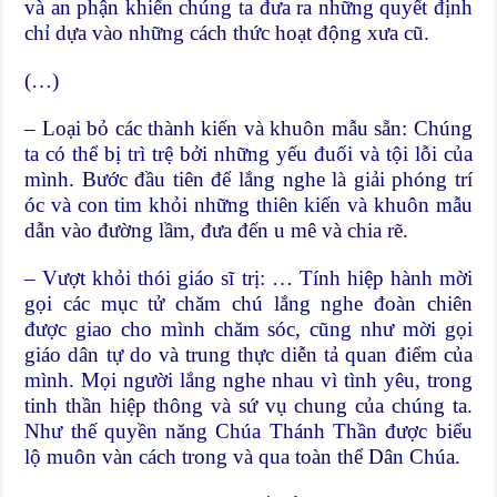
và an phận khiến chúng ta đưa ra những quyết định
chỉ dựa vào những cách thức hoạt động xưa cũ.
(…)
– Loại bỏ các thành kiến và khuôn mẫu sẵn: Chúng
ta có thể bị trì trệ bởi những yếu đuối và tội lỗi của
mình. Bước đầu tiên để lắng nghe là giải phóng trí
óc và con tim khỏi những thiên kiến và khuôn mẫu
dẫn vào đường lầm, đưa đến u mê và chia rẽ.
– Vượt khỏi thói giáo sĩ trị: … Tính hiệp hành mời
gọi các mục tử chăm chú lắng nghe đoàn chiên
được giao cho mình chăm sóc, cũng như mời gọi
giáo dân tự do và trung thực diễn tả quan điểm của
mình. Mọi người lắng nghe nhau vì tình yêu, trong
tinh thần hiệp thông và sứ vụ chung của chúng ta.
Như thế quyền năng Chúa Thánh Thần được biểu
lộ muôn vàn cách trong và qua toàn thể Dân Chúa.