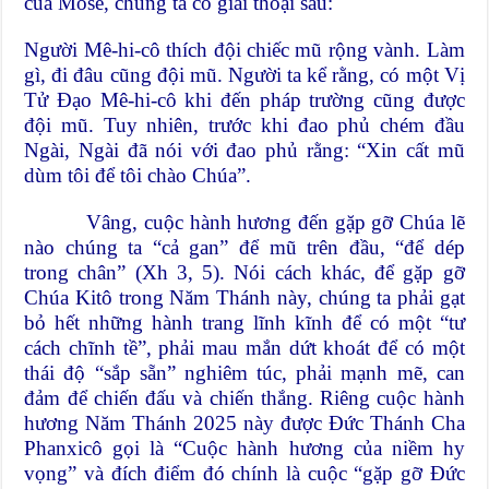
của Môsê, chúng ta có giai thoại sau:
Người Mê-hi-cô thích đội chiếc mũ rộng vành. Làm
gì, đi đâu cũng đội mũ. Người ta kể rằng, có một Vị
Tử Đạo Mê-hi-cô khi đến pháp trường cũng được
đội mũ. Tuy nhiên, trước khi đao phủ chém đầu
Ngài, Ngài đã nói với đao phủ rằng: “Xin cất mũ
dùm tôi để tôi chào Chúa”.
Vâng, cuộc hành hương đến gặp gỡ Chúa lẽ
nào chúng ta “cả gan” để mũ trên đầu, “để dép
trong chân” (Xh 3, 5). Nói cách khác, để gặp gỡ
Chúa Kitô trong Năm Thánh này, chúng ta phải gạt
bỏ hết những hành trang lĩnh kĩnh để có một “tư
cách chĩnh tề”, phải mau mắn dứt khoát để có một
thái độ “sắp sẵn” nghiêm túc, phải mạnh mẽ, can
đảm để chiến đấu và chiến thắng. Riêng cuộc hành
hương Năm Thánh 2025 này được Đức Thánh Cha
Phanxicô gọi là “Cuộc hành hương của niềm hy
vọng” và đích điểm đó chính là cuộc “gặp gỡ Đức