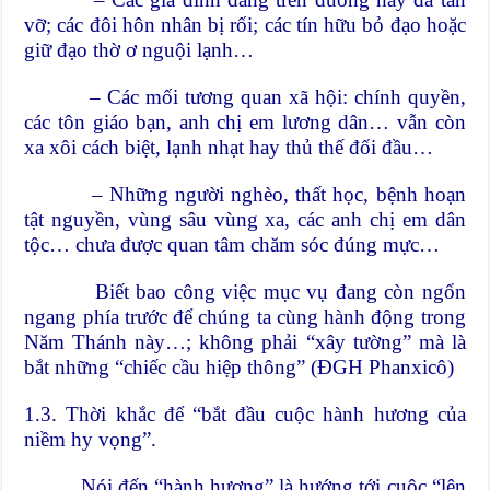
vỡ; các đôi hôn nhân bị rối; các tín hữu bỏ đạo hoặc
giữ đạo thờ ơ nguội lạnh…
– Các mối tương quan xã hội: chính quyền,
các tôn giáo bạn, anh chị em lương dân… vẫn còn
xa xôi cách biệt, lạnh nhạt hay thủ thế đối đầu…
– Những người nghèo, thất học, bệnh hoạn
tật nguyền, vùng sâu vùng xa, các anh chị em dân
tộc… chưa được quan tâm chăm sóc đúng mực…
Biết bao công việc mục vụ đang còn ngổn
ngang phía trước để chúng ta cùng hành động trong
Năm Thánh này…; không phải “xây tường” mà là
bắt những “chiếc cầu hiệp thông” (ĐGH Phanxicô)
1.3. Thời khắc để “bắt đầu cuộc hành hương của
niềm hy vọng”.
Nói đến “hành hương” là hướng tới cuộc “lên