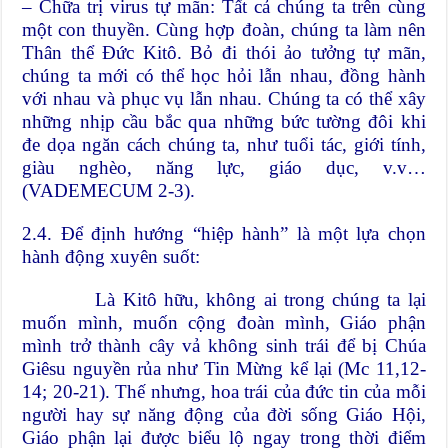
– Chữa trị virus tự mãn: Tất cả chúng ta trên cùng
một con thuyền. Cùng hợp đoàn, chúng ta làm nên
Thân thể Đức Kitô. Bỏ đi thói ảo tưởng tự mãn,
chúng ta mới có thể học hỏi lẫn nhau, đồng hành
với nhau và phục vụ lẫn nhau. Chúng ta có thể xây
những nhịp cầu bắc qua những bức tường đôi khi
đe dọa ngăn cách chúng ta, như tuổi tác, giới tính,
giàu nghèo, năng lực, giáo dục, v.v…
(VADEMECUM 2-3).
2.4. Để định hướng “hiệp hành” là một lựa chọn
hành động xuyên suốt:
Là Kitô hữu, không ai trong chúng ta lại
muốn mình, muốn cộng đoàn mình, Giáo phận
mình trở thành cây vả không sinh trái để bị Chúa
Giêsu nguyền rủa như Tin Mừng kể lại (Mc 11,12-
14; 20-21). Thế nhưng, hoa trái của đức tin của mỗi
người hay sự năng động của đời sống Giáo Hội,
Giáo phận lại được biểu lộ ngay trong thời điểm