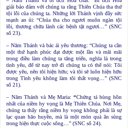
– Năm Thánh và bí tích Hòa Giải: “Bí tích Hòa
giải bảo đảm với chúng ta rằng Thiên Chúa tha thứ
tội lỗi của chúng ta. Những lời Thánh vịnh đầy sức
mạnh an ủi: “Chúa tha cho ngươi muôn ngàn tội
lỗi, thương chữa lành các bệnh tật ngươi…” (SNC
số 23).
– Năm Thánh và bác ái yêu thương: “Chúng ta cần
một thứ hạnh phúc đạt được một lần và mãi mãi
trong điều làm chúng ta tăng triển, nghĩa là trong
tình yêu, để từ nay trở đi chúng ta có thể nói: Tôi
được yêu, nên tôi hiện hữu; và tôi sẽ luôn hiện hữu
trong Tình yêu không làm tôi thất vọng…” (SNC
số 21).
– Năm Thánh và Mẹ Maria:
“
Chứng tá hùng hồn
nhất của niềm hy vọng là Mẹ Thiên Chúa. Nơi Mẹ,
chúng ta thấy rằng niềm hy vọng không phải là sự
lạc quan hão huyền, mà là một món quà ân sủng
trong hiện thực cuộc sống…” (SNC số 24).