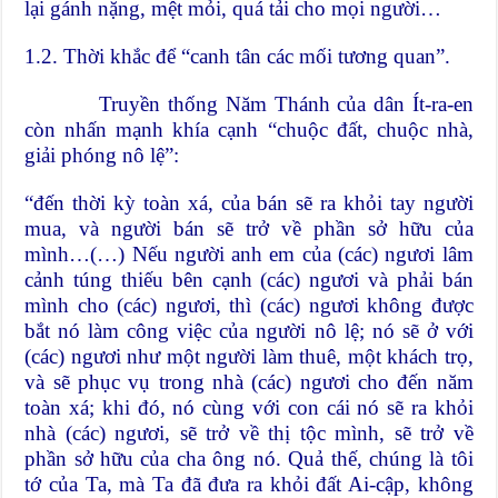
lại gánh nặng, mệt mỏi, quá tải cho mọi người…
1.2. Thời khắc để “canh tân các mối tương quan”.
Truyền thống Năm Thánh của dân Ít-ra-en
còn nhấn mạnh khía cạnh “chuộc đất, chuộc nhà,
giải phóng nô lệ”:
“đến thời kỳ toàn xá, của bán sẽ ra khỏi tay người
mua, và người bán sẽ trở về phần sở hữu của
mình…(…) Nếu người anh em của (các) ngươi lâm
cảnh túng thiếu bên cạnh (các) ngươi và phải bán
mình cho (các) ngươi, thì (các) ngươi không được
bắt nó làm công việc của người nô lệ; nó sẽ ở với
(các) ngươi như một người làm thuê, một khách trọ,
và sẽ phục vụ trong nhà (các) ngươi cho đến năm
toàn xá; khi đó, nó cùng với con cái nó sẽ ra khỏi
nhà (các) ngươi, sẽ trở về thị tộc mình, sẽ trở về
phần sở hữu của cha ông nó. Quả thế, chúng là tôi
tớ của Ta, mà Ta đã đưa ra khỏi đất Ai-cập, không