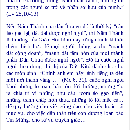
hoa lợi của đồng ruộng. Năm toàn xá đó, mỗi người
trong các ngươi sẽ trở về phần sở hữu của mình.”
(Lv 25,10-13).
Nếu Năm Thánh của dân Ít-ra-en đó là thời kỳ “cần
lao gác lại, đất đai được nghỉ ngơi”, thì Năm Thánh
lệ thường của Giáo Hội hôm nay cũng chính là thời
điểm thích hợp để mọi người chúng ta cho “mảnh
đất cộng đoàn”, “mảnh đất tâm hồn của mọi thành
phần Dân Chúa được nghỉ ngơi”. Đó là cuộc nghỉ
ngơi theo đúng chỉ thị của Đức Kitô dành cho cho
các môn sinh: “Chính anh em hãy lánh riêng ra đến
một nơi thanh vắng …” (Mc 6, 31), cuộc nghỉ ngơi
khỏi những lo toan, bận rộn đời thường, những “lo
ra chia trí vì những nhu cầu “cơm áo gạo tiền”,
những tranh chấp hơn thua, những lỗ lời mặc cả…
để quy hướng cho việc sống đạo, cho việc hoán cải
mục vụ, cho việc dấn thân trên con đường loan báo
Tin Mừng, cho sứ vụ truyền giáo…