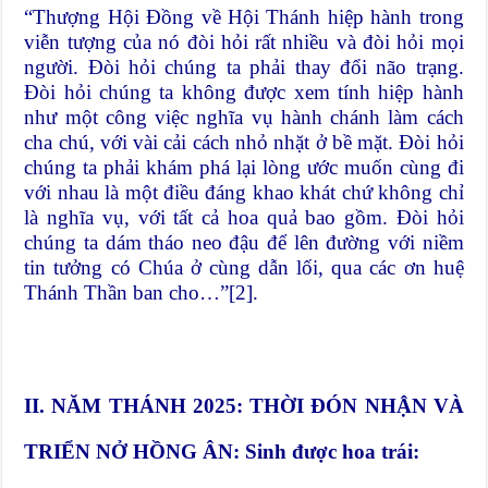
“Thượng Hội Đồng về Hội Thánh hiệp hành trong
viễn tượng của nó đòi hỏi rất nhiều và đòi hỏi mọi
người. Đòi hỏi chúng ta phải thay đổi não trạng.
Đòi hỏi chúng ta không được xem tính hiệp hành
như một công việc nghĩa vụ hành chánh làm cách
cha chú, với vài cải cách nhỏ nhặt ở bề mặt. Đòi hỏi
chúng ta phải khám phá lại lòng ước muốn cùng đi
với nhau là một điều đáng khao khát chứ không chỉ
là nghĩa vụ, với tất cả hoa quả bao gồm. Đòi hỏi
chúng ta dám tháo neo đậu để lên đường với niềm
tin tưởng có Chúa ở cùng dẫn lối, qua các ơn huệ
Thánh Thần ban cho…”
[2]
.
II. NĂM THÁNH 2025: THỜI ĐÓN NHẬN VÀ
TRIỂN NỞ HỒNG ÂN: Sinh được hoa trái: