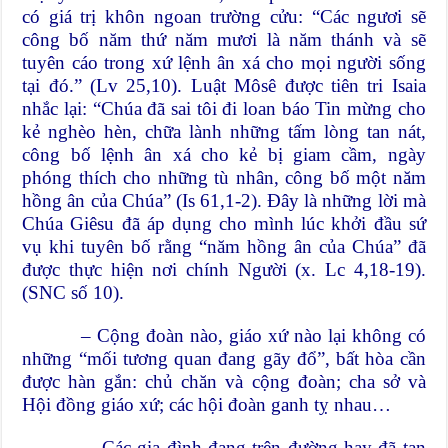
có giá trị khôn ngoan trường cửu: “Các ngươi sẽ
công bố năm thứ năm mươi là năm thánh và sẽ
tuyên cáo trong xứ lệnh ân xá cho mọi người sống
tại đó.” (Lv 25,10). Luật Môsê được tiên tri Isaia
nhắc lại: “Chúa đã sai tôi đi loan báo Tin mừng cho
kẻ nghèo hèn, chữa lành những tấm lòng tan nát,
công bố lệnh ân xá cho kẻ bị giam cầm, ngày
phóng thích cho những tù nhân, công bố một năm
hồng ân của Chúa” (Is 61,1-2). Đây là những lời mà
Chúa Giêsu đã áp dụng cho mình lúc khởi đầu sứ
vụ khi tuyên bố rằng “năm hồng ân của Chúa” đã
được thực hiện nơi chính Người (x. Lc 4,18-19).
(SNC số 10).
– Cộng đoàn nào, giáo xứ nào lại không có
những “mối tương quan đang gãy đổ”, bất hòa cần
được hàn gắn: chủ chăn và cộng đoàn; cha sở và
Hội đồng giáo xứ; các hội đoàn ganh tỵ nhau…
– Các gia đình đang trên đường hay đã tan