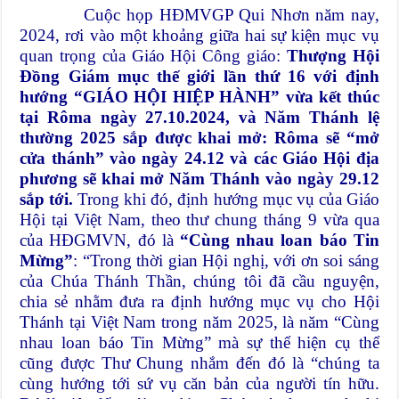
Cuộc họp HĐMVGP Qui Nhơn năm nay,
2024, rơi vào một khoảng giữa hai sự kiện mục vụ
quan trọng của Giáo Hội Công giáo:
Thượng Hội
Đồng Giám mục thế giới lần thứ 16 với định
hướng “GIÁO HỘI HIỆP HÀNH” vừa kết thúc
tại Rôma ngày 27.10.2024, và Năm Thánh lệ
thường 2025 sắp được khai mở: Rôma sẽ “mở
cửa thánh” vào ngày 24.12 và các Giáo Hội địa
phương sẽ khai mở Năm Thánh vào ngày 29.12
sắp tới.
Trong khi đó, định hướng mục vụ của Giáo
Hội tại Việt Nam, theo thư chung tháng 9 vừa qua
của HĐGMVN, đó là
“Cùng nhau loan báo Tin
Mừng”
: “Trong thời gian Hội nghị, với ơn soi sáng
của Chúa Thánh Thần, chúng tôi đã cầu nguyện,
chia sẻ nhằm đưa ra định hướng mục vụ cho Hội
Thánh tại Việt Nam trong năm 2025, là năm “Cùng
nhau loan báo Tin Mừng” mà sự thể hiện cụ thể
cũng được Thư Chung nhắm đến đó là “chúng ta
cùng hướng tới sứ vụ căn bản của người tín hữu.