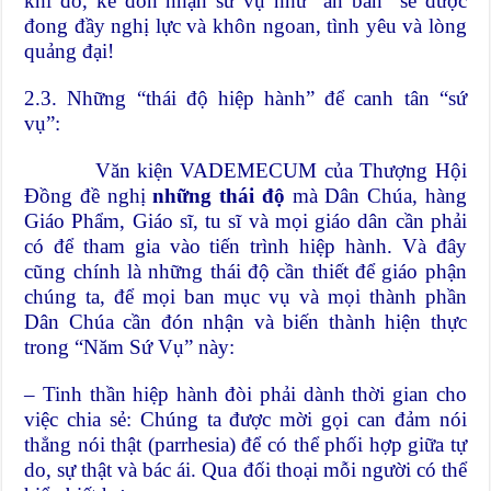
khi đó, kẻ đón nhận sứ vụ như “ân ban” sẽ được
đong đầy nghị lực và khôn ngoan, tình yêu và lòng
quảng đại!
2.3. Những “thái độ hiệp hành” để canh tân “sứ
vụ”:
Văn kiện VADEMECUM của Thượng Hội
Đồng đề nghị
những thái độ
mà Dân Chúa, hàng
Giáo Phẩm, Giáo sĩ, tu sĩ và mọi giáo dân cần phải
có để tham gia vào tiến trình hiệp hành. Và đây
cũng chính là những thái độ cần thiết để giáo phận
chúng ta, để mọi ban mục vụ và mọi thành phần
Dân Chúa cần đón nhận và biến thành hiện thực
trong “Năm Sứ Vụ” này:
– Tinh thần hiệp hành đòi phải dành thời gian cho
việc chia sẻ: Chúng ta được mời gọi can đảm nói
thẳng nói thật (parrhesia) để có thể phối hợp giữa tự
do, sự thật và bác ái. Qua đối thoại mỗi người có thể