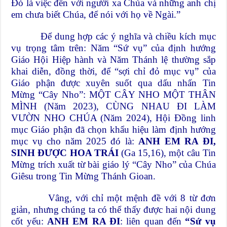
Đó là việc đến với người xa Chúa và những anh chị
em chưa biết Chúa, để nói với họ về Ngài.”
Để dung hợp các ý nghĩa và chiều kích mục
vụ trọng tâm trên: Năm “Sứ vụ” của định hướng
Giáo Hội Hiệp hành và Năm Thánh lệ thường sắp
khai diễn, đồng thời, để “sợi chỉ đỏ mục vụ” của
Giáo phận được xuyên suốt qua dấu nhấn Tin
Mừng “Cây Nho”: MỘT CÂY NHO MỘT THÂN
MÌNH (Năm 2023), CÙNG NHAU ĐI LÀM
VƯỜN NHO CHÚA (Năm 2024), Hội Đồng linh
mục Giáo phận đã chọn khẩu hiệu làm định hướng
mục vụ cho năm 2025 đó là:
ANH EM RA ĐI,
SINH ĐƯỢC HOA TRÁI
(Ga 15,16), một câu Tin
Mừng trích xuất từ bài giáo lý “Cây Nho” của Chúa
Giêsu trong Tin Mừng Thánh Gioan.
Vâng, với chỉ một mệnh đề với 8 từ đơn
giản, nhưng chúng ta có thể thấy được hai nội dung
cốt yếu:
ANH EM RA ĐI
: liên quan đến
“Sứ vụ