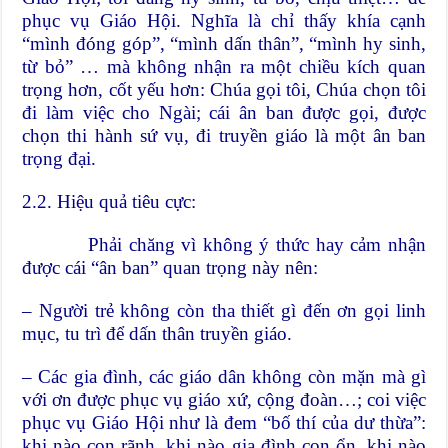
phục vụ Giáo Hội. Nghĩa là chỉ thấy khía cạnh
“mình đóng góp”, “mình dấn thân”, “mình hy sinh,
từ bỏ” … mà không nhận ra một chiều kích quan
trọng hơn, cốt yếu hơn: Chúa gọi tôi, Chúa chọn tôi
đi làm việc cho Ngài; cái ân ban được gọi, được
chọn thi hành sứ vụ, đi truyền giáo là một ân ban
trọng đại.
2.2. Hiệu quả tiêu cực:
Phải chăng vì không ý thức hay cảm nhận
được cái “ân ban” quan trọng này nên:
– Người trẻ không còn tha thiết gì đến ơn gọi linh
mục, tu trì để dấn thân truyền giáo.
– Các gia đình, các giáo dân không còn mặn mà gì
với ơn được phục vụ giáo xứ, cộng đoàn…; coi việc
phục vụ Giáo Hội như là đem “bố thí của dư thừa”:
khi nào con rãnh, khi nào gia đình con ổn, khi nào