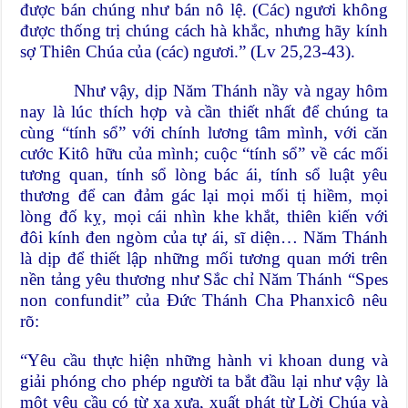
được bán chúng như bán nô lệ. (Các) ngươi không
được thống trị chúng cách hà khắc, nhưng hãy kính
sợ Thiên Chúa của (các) ngươi.” (Lv 25,23-43).
Như vậy, dịp Năm Thánh nầy và ngay hôm
nay là lúc thích hợp và cần thiết nhất để chúng ta
cùng “tính sổ” với chính lương tâm mình, với căn
cước Kitô hữu của mình; cuộc “tính sổ” về các mối
tương quan, tính sổ lòng bác ái, tính sổ luật yêu
thương để can đảm gác lại mọi mối tị hiềm, mọi
lòng đố kỵ, mọi cái nhìn khe khắt, thiên kiến với
đôi kính đen ngòm của tự ái, sĩ diện… Năm Thánh
là dịp để thiết lập những mối tương quan mới trên
nền tảng yêu thương như Sắc chỉ Năm Thánh “Spes
non confundit” của Đức Thánh Cha Phanxicô nêu
rõ:
“Yêu cầu thực hiện những hành vi khoan dung và
giải phóng cho phép người ta bắt đầu lại như vậy là
một yêu cầu có từ xa xưa, xuất phát từ Lời Chúa và