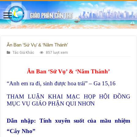
Ân Ban ‘Sứ Vụ’ & ‘Năm Thánh’
Tác Giả Khác
857 lượt xem
Ân Ban ‘Sứ Vụ’ & ‘Năm Thánh’
“Anh em ra đi, sinh được hoa trái” – Ga 15,16
THAM LUẬN KHAI MẠC HỌP HỘI ĐỒNG
MỤC VỤ GIÁO PHẬN QUI NHƠN
Dẫn nhập: Tính xuyên suốt của mầu nhiệm
“Cây Nho”