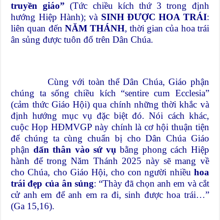
truyền giáo”
(Tức chiều kích thứ 3 trong định
hướng Hiệp Hành); và
SINH ĐƯỢC HOA TRÁI
:
liên quan đến
NĂM THÁNH
, thời gian của hoa trái
ân sủng được tuôn đổ trên Dân Chúa.
Cùng với toàn thể Dân Chúa, Giáo phận
chúng ta sống chiều kích “sentire cum Ecclesia”
(cảm thức Giáo Hội) qua chính những thời khắc và
định hướng mục vụ đặc biệt đó. Nói cách khác,
cuộc Họp HĐMVGP này chính là cơ hội thuận tiện
để chúng ta cùng chuẩn bị cho Dân Chúa Giáo
phận
dấn thân vào sứ vụ
bằng phong cách Hiệp
hành để trong Năm Thánh 2025 này sẽ mang về
cho Chúa, cho Giáo Hội, cho con người nhiều
hoa
trái đẹp của ân sủng
: “Thày đã chọn anh em và cắt
cử anh em để anh em ra đi, sinh được hoa trái…”
(Ga 15,16).