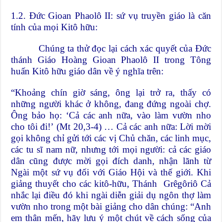
1.2. Đức Gioan Phaolô II: sứ vụ truyền giáo là căn
tính của mọi Kitô hữu:
Chúng ta thử đọc lại cách xác quyết của Đức
thánh Giáo Hoàng Gioan Phaolô II trong Tông
huấn Kitô hữu giáo dân về ý nghĩa trên:
“Khoảng chín giờ sáng, ông lại trở ra, thấy có
những người khác ở không, đang đứng ngoài chợ.
Ông bảo họ: ‘Cả các anh nữa, vào làm vườn nho
cho tôi đi!’ (Mt 20,3-4) … Cả các anh nữa: Lời mời
gọi không chỉ gửi tới các vị Chủ chăn, các linh mục,
các tu sĩ nam nữ, nhưng tới mọi người: cả các giáo
dân cũng được mời gọi đích danh, nhận lãnh từ
Ngài một sứ vụ đối với Giáo Hội và thế giới. Khi
giảng thuyết cho các kitô-hữu, Thánh Grêgôriô Cả
nhắc lại điều đó khi ngài diễn giải dụ ngôn thợ làm
vườn nho trong một bài giảng cho dân chúng: “Anh
em thân mến, hãy lưu ý một chút về cách sống của