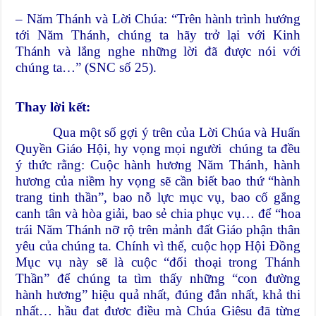
– Năm Thánh và Lời Chúa: “Trên hành trình hướng
tới Năm Thánh, chúng ta hãy trở lại với Kinh
Thánh và lắng nghe những lời đã được nói với
chúng ta…” (SNC số 25).
Thay lời kết:
Qua một số gợi ý trên của Lời Chúa và Huấn
Quyền Giáo Hội, hy vọng mọi người chúng ta đều
ý thức rằng: Cuộc hành hương Năm Thánh, hành
hương của niềm hy vọng sẽ cần biết bao thứ “hành
trang tinh thần”, bao nỗ lực mục vụ, bao cố gắng
canh tân và hòa giải, bao sẻ chia phục vụ… để “hoa
trái Năm Thánh nỡ rộ trên mảnh đất Giáo phận thân
yêu của chúng ta. Chính vì thế, cuộc họp Hội Đồng
Mục vụ này sẽ là cuộc “đối thoại trong Thánh
Thần” để chúng ta tìm thấy những “con đường
hành hương” hiệu quả nhất, đúng đắn nhất, khả thi
nhất… hầu đạt được điều mà Chúa Giêsu đã từng