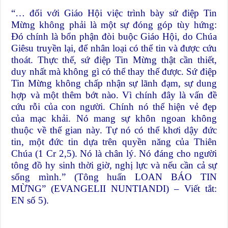
“… đối với Giáo Hội việc trình bày sứ điệp Tin
Mừng không phải là một sự đóng góp tùy hứng:
Đó chính là bổn phận đòi buộc Giáo Hội, do Chúa
Giêsu truyền lại, để nhân loại có thể tin và được cứu
thoát. Thực thế, sứ điệp Tin Mừng thật cần thiết,
duy nhất mà không gì có thể thay thế được. Sứ điệp
Tin Mừng không chấp nhận sự lãnh đạm, sự dung
hợp và một thêm bớt nào. Vì chính đây là vấn đề
cứu rỗi của con người. Chính nó thể hiện vẻ đẹp
của mạc khải. Nó mang sự khôn ngoan không
thuộc về thế gian này. Tự nó có thể khơi dậy đức
tin, một đức tin dựa trên quyền năng của Thiên
Chúa (1 Cr 2,5). Nó là chân lý. Nó đáng cho người
tông đồ hy sinh thời giờ, nghị lực và nếu cần cả sự
sống mình.” (Tông huấn LOAN BÁO TIN
MỪNG” (EVANGELII NUNTIANDI) – Viết tắt:
EN số 5).