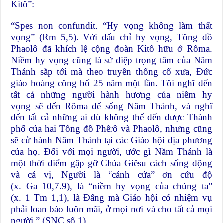
Kitô”:
“Spes non confundit. “Hy vọng không làm thất
vọng” (Rm 5,5). Với dấu chỉ hy vọng, Tông đồ
Phaolô đã khích lệ cộng đoàn Kitô hữu ở Rôma.
Niềm hy vọng cũng là sứ điệp trọng tâm của Năm
Thánh sắp tới mà theo truyền thống cổ xưa, Đức
giáo hoàng công bố 25 năm một lần. Tôi nghĩ đến
tất cả những người hành hương của niềm hy
vọng sẽ đến Rôma để sống Năm Thánh, và nghĩ
đến tất cả những ai dù không thể đến được Thành
phố của hai Tông đồ Phêrô và Phaolô, nhưng cũng
sẽ cử hành Năm Thánh tại các Giáo hội địa phương
của họ. Đối với mọi người, ước gì Năm Thánh là
một thời điểm gặp gỡ Chúa Giêsu cách sống động
và cá vị, Người là “cánh cửa” ơn cứu độ
(x. Ga 10,7.9), là “niềm hy vọng của chúng ta”
(x. 1 Tm 1,1), là Đấng mà Giáo hội có nhiệm vụ
phải loan báo luôn mãi, ở mọi nơi và cho tất cả mọi
người.” (SNC số 1).