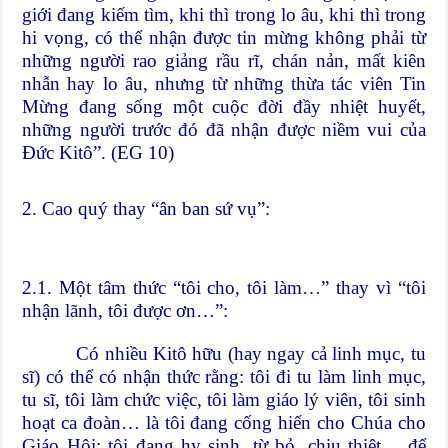
giới đang kiếm tìm, khi thì trong lo âu, khi thì trong
hi vọng, có thể nhận được tin mừng không phải từ
những người rao giảng rầu rĩ, chán nản, mất kiên
nhẫn hay lo âu, nhưng từ những thừa tác viên Tin
Mừng đang sống một cuộc đời đầy nhiệt huyết,
những người trước đó đã nhận được niềm vui của
Đức Kitô”. (EG 10)
2. Cao quý thay “ân ban sứ vụ”:
2.1. Một tâm thức “tôi cho, tôi làm…” thay vì “tôi
nhận lãnh, tôi được ơn…”:
Có nhiều Kitô hữu (hay ngay cả linh mục, tu
sĩ) có thể có nhận thức rằng: tôi đi tu làm linh mục,
tu sĩ, tôi làm chức việc, tôi làm giáo lý viên, tôi sinh
hoạt ca đoàn… là tôi đang cống hiến cho Chúa cho
Giáo Hội; tôi đang hy sinh, từ bỏ, chịu thiệt… để