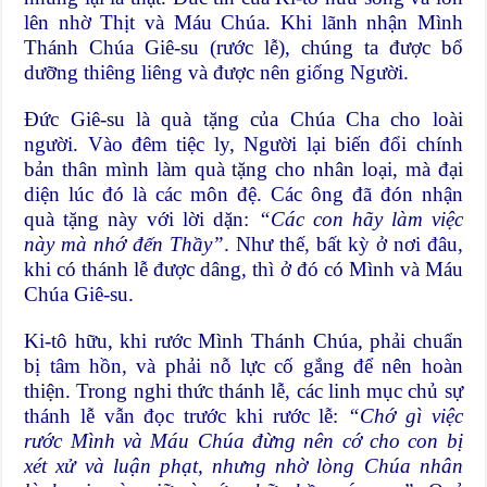
lên nhờ Thịt và Máu Chúa. Khi lãnh nhận Mình
Thánh Chúa Giê-su (rước lễ), chúng ta được bổ
dưỡng thiêng liêng và được nên giống Người.
Đức Giê-su là quà tặng của Chúa Cha cho loài
người. Vào đêm tiệc ly, Người lại biến đổi chính
bản thân mình làm quà tặng cho nhân loại, mà đại
diện lúc đó là các môn đệ. Các ông đã đón nhận
quà tặng này với lời dặn:
“Các con hãy làm việc
này mà nhớ đến Thầy”
. Như thế, bất kỳ ở nơi đâu,
khi có thánh lễ được dâng, thì ở đó có Mình và Máu
Chúa Giê-su.
Ki-tô hữu, khi rước Mình Thánh Chúa, phải chuẩn
bị tâm hồn, và phải nỗ lực cố gắng để nên hoàn
thiện. Trong nghi thức thánh lễ, các linh mục chủ sự
thánh lễ vẫn đọc trước khi rước lễ:
“Chớ gì việc
rước Mình và Máu Chúa đừng nên cớ cho con bị
xét xử và luận phạt, nhưng nhờ lòng Chúa nhân