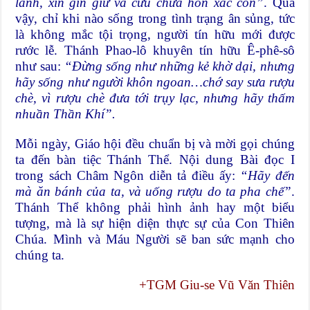
lành, xin gìn giữ và cứu chữa hồn xác con”
. Quả
vậy, chỉ khi nào sống trong tình trạng ân sủng, tức
là không mắc tội trọng, người tín hữu mới được
rước lễ. Thánh Phao-lô khuyên tín hữu Ê-phê-sô
như sau:
“Đừng sống như những kẻ khờ dại, nhưng
hãy sống như người khôn ngoan…chớ say sưa rượu
chè, vì rượu chè đưa tới trụy lạc, nhưng hãy thấm
nhuần Thần Khí”.
Mỗi ngày, Giáo hội đều chuẩn bị và mời gọi chúng
ta đến bàn tiệc Thánh Thể. Nội dung Bài đọc I
trong sách Châm Ngôn diễn tả điều ấy:
“Hãy đến
mà ăn bánh của ta, và uống rượu do ta pha chế”
.
Thánh Thể không phải hình ảnh hay một biểu
tượng, mà là sự hiện diện thực sự của Con Thiên
Chúa. Mình và Máu Người sẽ ban sức mạnh cho
chúng ta.
+TGM Giu-se Vũ Văn Thiên