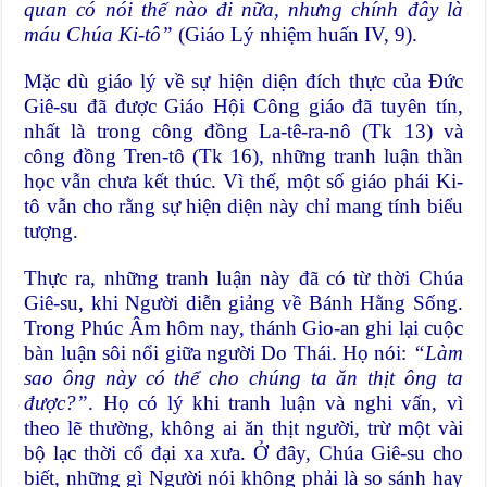
quan có nói thế nào đi nữa, nhưng chính đây là
máu Chúa Ki-tô”
(Giáo Lý nhiệm huấn IV, 9).
Mặc dù giáo lý về sự hiện diện đích thực của Đức
Giê-su đã được Giáo Hội Công giáo đã tuyên tín,
nhất là trong công đồng La-tê-ra-nô (Tk 13) và
công đồng Tren-tô (Tk 16), những tranh luận thần
học vẫn chưa kết thúc. Vì thế, một số giáo phái Ki-
tô vẫn cho rằng sự hiện diện này chỉ mang tính biểu
tượng.
Thực ra, những tranh luận này đã có từ thời Chúa
Giê-su, khi Người diễn giảng về Bánh Hằng Sống.
Trong Phúc Âm hôm nay, thánh Gio-an ghi lại cuộc
bàn luận sôi nổi giữa người Do Thái. Họ nói:
“Làm
sao ông này có thể cho chúng ta ăn thịt ông ta
được?”
. Họ có lý khi tranh luận và nghi vấn, vì
theo lẽ thường, không ai ăn thịt người, trừ một vài
bộ lạc thời cổ đại xa xưa. Ở đây, Chúa Giê-su cho
biết, những gì Người nói không phải là so sánh hay