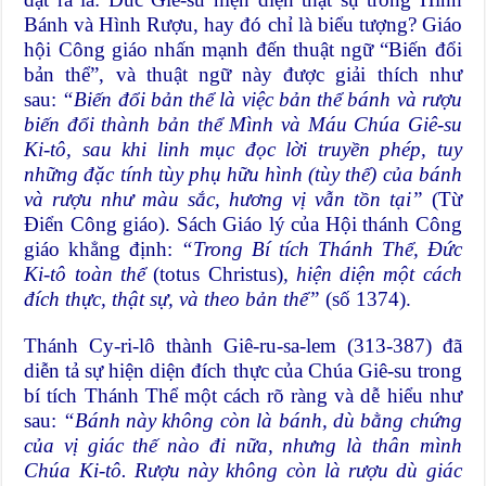
Bánh và Hình Rượu, hay đó chỉ là biểu tượng? Giáo
hội Công giáo nhấn mạnh đến thuật ngữ “Biến đổi
bản thể”, và thuật ngữ này được giải thích như
sau:
“Biến đổi bản thể là việc bản thể bánh và rượu
biến đổi thành bản thể Mình và Máu Chúa Giê-su
Ki-tô, sau khi linh mục đọc lời truyền phép, tuy
những đặc tính tùy phụ hữu hình (tùy thể) của bánh
và rượu như màu sắc, hương vị vẫn tồn tại”
(Từ
Điển Công giáo). Sách Giáo lý của Hội thánh Công
giáo khẳng định:
“Trong Bí tích Thánh Thể, Đức
Ki-tô toàn thể
(totus Christus)
, hiện diện một cách
đích thực, thật sự, và theo bản thể”
(số 1374).
Thánh Cy-ri-lô thành Giê-ru-sa-lem (313-387) đã
diễn tả sự hiện diện đích thực của Chúa Giê-su trong
bí tích Thánh Thể một cách rõ ràng và dễ hiểu như
sau:
“Bánh này không còn là bánh, dù bằng chứng
của vị giác thế nào đi nữa, nhưng là thân mình
Chúa Ki-tô. Rượu này không còn là rượu dù giác