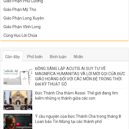
Giáo Phận Phú Cường
Giáo Phận Mỹ Tho
Giáo Phận Long Xuyên
Giáo Phận Vĩnh Long
Cùng Học Lời Chúa
Gần đây
Phổ biến
Bình luận
Nhãn
ĐỒNG SÁNG LẬP ACUTIS AI SUY TƯ VỀ
MAGNIFICA HUMANITAS VÀ LỜI MỜI GỌI CỦA ĐỨC
GIÁO HOÀNG ĐỐI VỚI CÁC MÔN ĐỆ TRONG THỜI
ĐẠI KỸ THUẬT SỐ
Đức Thánh Cha thăm Assisi: Thế giới đang tìm
kiếm những vị thánh giữa các con
Ý cầu nguyện của Đức Thánh Cha trong tháng 8:
Loan báo Tin Mừng tại các thành phố