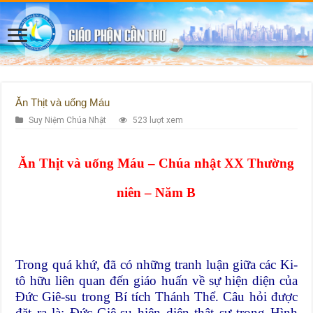
Ăn Thịt và uống Máu
Suy Niệm Chúa Nhật
523 lượt xem
Ăn Thịt và uống Máu – Chúa nhật XX Thường
niên – Năm B
Trong quá khứ, đã có những tranh luận giữa các Ki-
tô hữu liên quan đến giáo huấn về sự hiện diện của
Đức Giê-su trong Bí tích Thánh Thể. Câu hỏi được
đặt ra là: Đức Giê-su hiện diện thật sự trong Hình