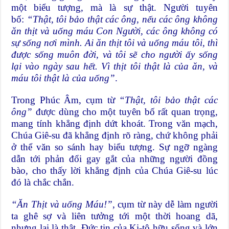
một biểu tượng, mà là sự thật. Người tuyên
bố:
“Thật, tôi bảo thật các ông, nếu các ông không
ăn thịt và uống máu Con Người, các ông không có
sự sống nơi mình. Ai ăn thịt tôi và uống máu tôi, thì
được sống muôn đời, và tôi sẽ cho người ấy sống
lại vào ngày sau hết. Vì thịt tôi thật là của ăn, và
máu tôi thật là của uống”
.
Trong Phúc Âm, cụm từ
“Thật, tôi bảo thật các
ông”
được dùng cho một tuyên bố rất quan trọng,
mang tính khẳng định dứt khoát. Trong văn mạch,
Chúa Giê-su đã khẳng định rõ ràng, chứ không phải
ở thể văn so sánh hay biểu tượng. Sự ngỡ ngàng
dẫn tới phản đổi gay gắt của những người đồng
bào, cho thấy lời khẳng định của Chúa Giê-su lúc
đó là chắc chắn.
“Ăn Thịt và uống Máu!”
, cụm từ này dễ làm người
ta ghê sợ và liên tưởng tới một thời hoang dã,
nhưng lại là thật. Đức tin của Ki-tô hữu sống và lớn