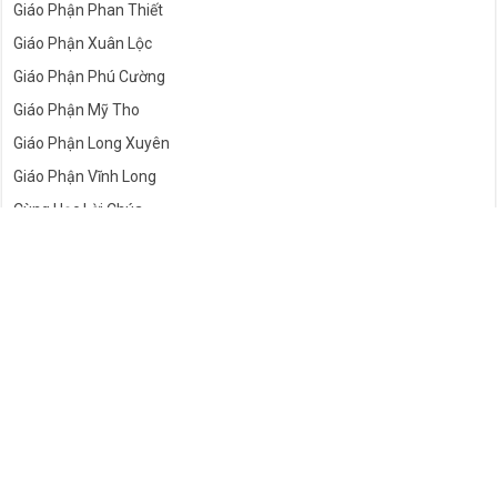
Giáo Phận Phan Thiết
Giáo Phận Xuân Lộc
Giáo Phận Phú Cường
Giáo Phận Mỹ Tho
Giáo Phận Long Xuyên
Giáo Phận Vĩnh Long
Cùng Học Lời Chúa
Gần đây
Phổ biến
Bình luận
Nhãn
Lớp Thánh Kinh Trực Tuyến ĐC Stephano Bài 221 |
Sách NƠ-KHE-MI-A I Chương 12 | 19g30 |
31/7/2026
Lớp Thánh Kinh Trực Tuyến ĐC Stephano Bài 220 |
Sách NƠ-KHE-MI-A I Chương 10 | 19g30 |
24/7/2026