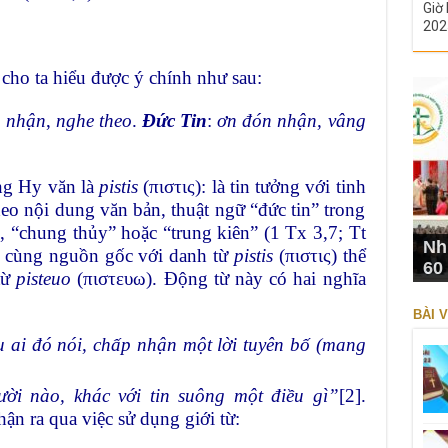
Giờ 
202
 cho ta hiểu được ý chính như sau:
 nhận
,
nghe theo
.
Đức Tin
:
ơn đón nhận, vâng
ong
Hy văn
là
pistis
(πιστις): là tin tưởng với tinh
eo nội dung văn bản, thuật ngữ “đức tin” trong
”, “chung thủy” hoặc “trung kiên” (1 Tx 3,7; Tt
Nh
ừ cùng nguồn gốc với danh từ
pistis
(πιστις) thể
60
từ
pisteuo
(πιστευω). Động từ này có hai nghĩa
BÀI V
u ai đó nói, chấp nhận một lời tuyên bố (mang
ười nào, khác với tin suông một điều gì”
[2]
.
ận ra qua việc sử dụng giới từ: