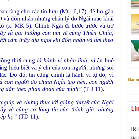
an tặng cho các tín hữu (Mt 16,17), để họ gắn
)
và đón nhận những chân lý do Ngài mạc khải
ô (x. MK 5). Chính Ngài đi bước trước và trợ
ẩy và qui hướng con tim về cùng Thiên Chúa,
ười cảm thấy dịu ngọt khi đón nhận và tìm theo
ồng thời cũng
là hành vi nhân linh
, vì ân huệ
g hiểu biết và ý chí của con người, nhưng soi
ác. Do đó, tin cũng chính là hành vi tự do, vì
Bann
á con người do chính Ngài tạo nên, con người
ớng dẫn theo phán đoán của mình”
(TD 11).
ợ giúp và chứng thực lời giảng thuyết của Ngài
Li
ậy và củng cố lòng tin của thính giả, nhưng
-----
 ép họ”
(TD 11).
-----
Hội
Hội