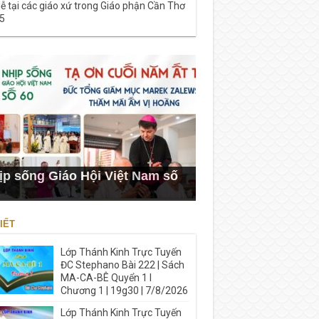
lễ tại các giáo xứ trong Giáo phận Cần Thơ
5
ịp sống Giáo Hội Việt Nam số
IẾT
Lớp Thánh Kinh Trực Tuyến
ĐC Stephano Bài 222 | Sách
MA-CA-BÊ Quyển 1 I
Chương 1 | 19g30 | 7/8/2026
Lớp Thánh Kinh Trực Tuyến