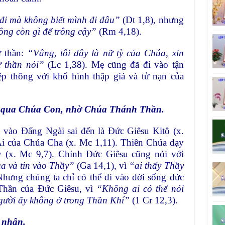
đi mà không biết mình đi đâu”
(Dt 1,8), nhưng
ông còn gì để trông cậy”
(Rm 4,18).
ứ thần:
“Vâng, tôi đây là nữ tỳ của Chúa, xin
ứ thần nói”
(Lc 1,38). Mẹ cũng đã đi vào tận
p thông với khổ hình thập giá và tử nạn của
a, qua Chúa Con, nhờ Chúa Thánh Thần.
n vào Ðấng Ngài sai đến là Ðức Giêsu Kitô (x.
Ái của Chúa Cha (x. Mc 1,11). Thiên Chúa dạy
y (x. Mc 9,7). Chính Đức Giêsu cũng nói với
úa và tin vào Thầy”
(Ga 14,1), vì
“ai thấy Thầy
Nhưng chúng ta chỉ có thể đi vào đời sống đức
Thần của Ðức Giêsu, vì
“Không ai có thể nói
gười ấy không ở trong Thần Khí”
(1 Cr 12,3).
n nhận.