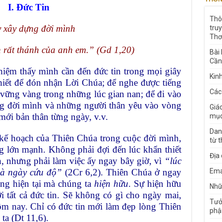
I. Đức Tin
Thô
 xây dựng đời mình
tru
Thơ
n rất thánh của anh em.” (Gd 1,20)
Bài
Cần
hiệm thấy mình cần đến đức tin trong mọi giây
Kin
thiết để đón nhận Lời Chúa; để nghe được tiếng
Các
vững vàng trong những lúc gian nan; để đi vào
ng đời mình và những người thân yêu vào vòng
Giá
mới bản thân từng ngày, v.v.
mục
Dan
kế hoạch của Thiên Chúa trong cuộc đời mình,
từ 
ng lớn mạnh. Không phải đợi đến lúc khẩn thiết
Địa
n, nhưng phải làm việc ấy ngay bây giờ, vì
“lúc
 là ngày cứu độ”
(2Cr 6,2). Thiên Chúa ở ngay
Ema
ong hiện tại mà chúng ta
hiện hữu
. Sự hiện hữu
Nhữn
i tất cả đức tin. Sẽ không có gì cho ngày mai,
Tưở
ôm nay. Chỉ có đức tin mới làm đẹp lòng Thiên
phậ
ta (Dt 11,6).