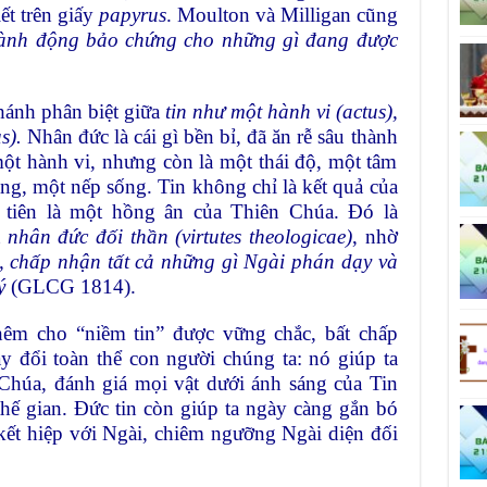
ết trên giấy
papyrus
. Moulton và Milligan cũng
hành động bảo chứng cho những gì đang được
ánh phân biệt giữa
tin như một hành vi
(actus),
us).
Nhân đức là cái gì bền bỉ, đã ăn rễ sâu thành
một hành vi, nhưng còn là một thái độ, một tâm
ng, một nếp sống. Tin không chỉ là kết quả của
 tiên là một hồng ân của Thiên Chúa. Đó là
t
nhân đức đối thần
(
virtutes theologicae
)
, nhờ
, chấp nhận tất cả những gì Ngài phán dạy và
ý
(GLCG 1814).
hêm cho “niềm tin” được vững chắc, bất chấp
y đổi toàn thể con người chúng ta: nó giúp ta
Chúa, đánh giá mọi vật dưới ánh sáng của Tin
hế gian. Đức tin còn giúp ta ngày càng gắn bó
ết hiệp với Ngài, chiêm ngưỡng Ngài diện đối