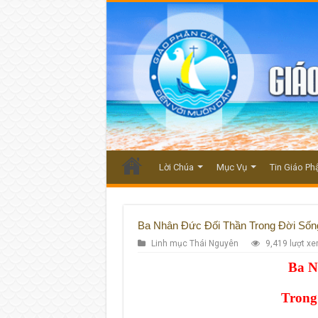
Lời Chúa
Mục Vụ
Tin Giáo Ph
Ba Nhân Đức Đối Thần Trong Đời Sống
Linh mục Thái Nguyên
9,419 lượt x
Ba N
Trong