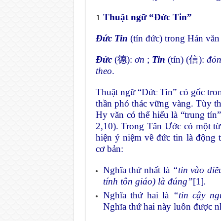
Thuật ngữ “Đức Tin”
Đức Tin
(tín đức) trong Hán văn
Đức
(德):
ơn
;
Tin
(tín) (信):
đón
theo
.
Thuật ngữ “Đức Tin” có gốc tr
thần phó thác vững vàng. Tùy th
Hy văn
có thể hiểu là “trung tín
2,10). Trong Tân Ước có một t
hiện ý niệm về đức tin là động 
cơ bản:
Nghĩa thứ nhất là
“tin vào điề
tính tôn giáo) là đúng”
[1]
.
Nghĩa thứ hai là
“tin cậy ng
Nghĩa thứ hai này luôn được nh