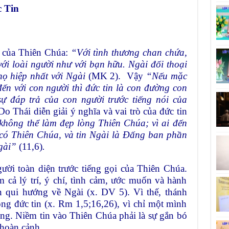
c Tin
i của Thiên Chúa:
“Với tình thương chan chứa,
ới loài người như với bạn hữu. Ngài đối thoại
họ hiệp nhất với Ngài
(MK 2). Vậy
“Nếu mặc
ến với con người thì đức tin là con đường con
sự đáp trả của con người trước tiếng nói của
o Thái diễn giải ý nghĩa và vai trò của đức tin
 không thể làm đẹp lòng Thiên Chúa; vì ai đến
à có Thiên Chúa, và tin Ngài là Đấng ban phần
Ngài”
(11,6)
.
gười toàn diện trước tiếng gọi của Thiên Chúa.
 cả lý trí, ý chí, tình cảm, ước muốn và hành
ân qui hướng về Ngài (x. DV 5). Vì thế, thánh
ng đức tin (x. Rm 1,5;16,26), vì chỉ một mình
ng. Niềm tin vào Thiên Chúa phải là sự gắn bó
 hoàn cảnh.