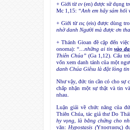
+ Giới từ
εν
(en) được sử dụng 
Mc 1,15:
“Anh em hãy sám hối v
+ Giới từ
εις
(eis) được dùng tr
nhờ danh Người mà được ơn tha 
+ Thánh Gioan đề cập đến việc
onoma):
“…những ai tin
vào d
Thiên Chúa”
(Ga 1,12). Cấu tr
vốn xem danh tánh của một ngườ
danh Chúa Giêsu là đặt lòng ti
Như vậy, đức tin cần có cho sự
c
chấp nhận một sự thật và tin và
nhau.
Luận giải về chức năng của đứ
Thiên Chúa, tác giả thư Do Thái
hy vọng, là bằng chứng cho nh
văn:
Hypostasis (
Υποστασις) đ