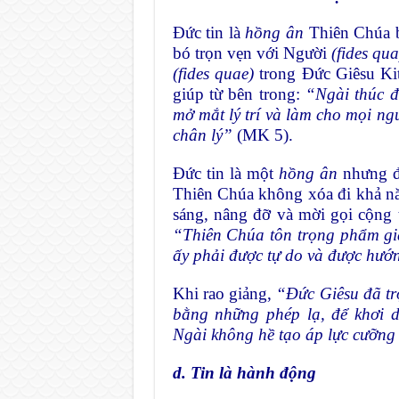
Đức tin là
hồng ân
Thiên Chúa b
bó trọn vẹn với Người
(fides qua
(fides quae)
trong Đức Giêsu Kit
giúp từ bên trong:
“Ngài thúc đ
mở mắt lý trí và làm cho mọi ng
chân lý”
(MK 5).
Đức tin là một
hồng ân
nhưng đ
Thiên Chúa không xóa đi khả năn
sáng, nâng đỡ và mời gọi cộng t
“Thiên Chúa tôn trọng phẩm gi
ấy phải được tự do và được hư
Khi rao giảng,
“Ðức Giêsu đã tr
bằng những phép lạ, để khơi d
Ngài không hề tạo áp lực cưỡng
d. Tin là hành động