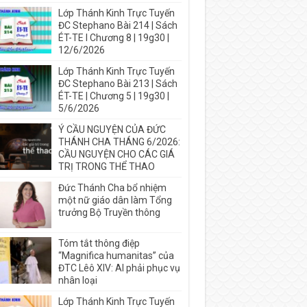
Lớp Thánh Kinh Trực Tuyến
ĐC Stephano Bài 214 | Sách
ÉT-TE I Chương 8 | 19g30 |
12/6/2026
Lớp Thánh Kinh Trực Tuyến
ĐC Stephano Bài 213 | Sách
ÉT-TE | Chương 5 | 19g30 |
5/6/2026
Ý CẦU NGUYỆN CỦA ĐỨC
THÁNH CHA THÁNG 6/2026:
CẦU NGUYỆN CHO CÁC GIÁ
TRỊ TRONG THỂ THAO
Đức Thánh Cha bổ nhiệm
một nữ giáo dân làm Tổng
trưởng Bộ Truyền thông
Tóm tắt thông điệp
“Magnifica humanitas” của
ĐTC Lêô XIV: AI phải phục vụ
nhân loại
Lớp Thánh Kinh Trực Tuyến