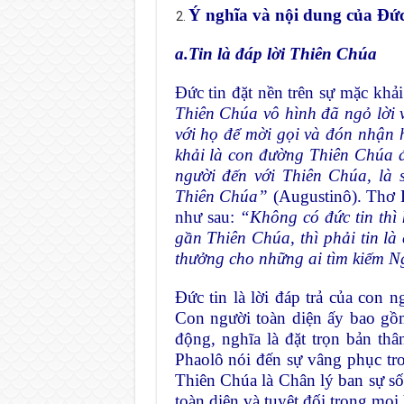
Ý nghĩa và nội dung của Đứ
a.Tin là đáp lời Thiên Chúa
Đức tin đặt nền trên sự mặc khả
Thiên Chúa vô hình đã ngỏ lời v
với họ để mời gọi và đón nhận 
khải là con đường Thiên Chúa đ
người đến với Thiên Chúa, là 
Thiên Chúa”
(Augustinô). Thơ D
như sau:
“Không có đức tin thì
gần Thiên Chúa, thì phải tin l
thưởng cho những ai tìm kiếm 
Ðức tin là lời đáp trả của con n
Con người toàn diện ấy bao gồm
động, nghĩa là đặt trọn bản th
Phaolô nói đến sự vâng phục tro
Thiên Chúa là Chân lý ban sự số
toàn diện và tuyệt đối trong mọi