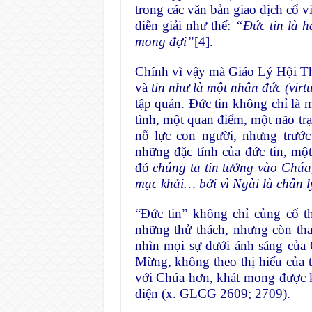
trong các văn bản giao dịch cổ vi
diễn giải như thế:
“Đức tin là 
mong đợi”
[4]
.
Chính vì vậy mà Giáo Lý Hội Th
và
tin như là một nhân đức
(virt
tập quán. Đức tin không chỉ là 
tình, một quan điểm, một não trạ
nỗ lực con người, nhưng trước
những đặc tính của đức tin, mộ
đó
chúng ta tin tưởng vào Chúa
mạc khải… bởi vì Ngài là chân l
“Đức tin” không chỉ củng cố t
những thử thách, nhưng còn tha
nhìn mọi sự dưới ánh sáng của 
Mừng, không theo thị hiếu của t
với Chúa hơn, khát mong được k
diện (x. GLCG 2609; 2709).