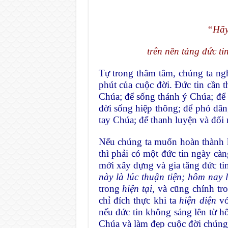
“Hãy
trên nền tảng đức ti
Tự trong thâm tâm, chúng ta ng
phút của cuộc đời. Đức tin cần 
Chúa; để sống thánh ý Chúa; để 
đời sống hiệp thông; để phó dâ
tay Chúa; để thanh luyện và đổi 
Nếu chúng ta muốn hoàn thành 
thì phải có một đức tin ngày cà
mới xây dựng và gia tăng đức ti
này là lúc thuận tiện; hôm nay
trong
hiện tại
, và cũng chính tr
chỉ đích thực khi ta
hiện diện
vớ
nếu đức tin không sáng lên từ h
Chúa và làm đẹp cuộc đời chúng 