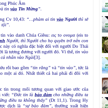
trong Phúc Âm
à tin
vào
Tin Mừng
”.
ong Cv 10,43:
“…phàm ai tin
vào
Người
thì sẽ
tội”.
 tin vào danh Chúa Giêsu:
εις το ονομα
(eis to
anh
Người, thì Người cho họ quyền trở nên con
úc này có nghĩa đặc biệt đối với người Do Thái
i là tương đương với người đó. Vì thế,
tin vào
n cá nhân vào Ngài
[3]
.
ứu rỗi
bao gồm
“tin rằng”
và
“tin vào”
, tức là
o một ai đó. Nhất thiết cả hai phải đi đôi với
c tin trong mối tương quan với giao ước của
 viết:
“Đức tin là
bảo đảm
cho những điều ta
ững điều ta không thấy”
(Dt 11,1). Trong Hy
ược dịch là
“sự bảo đảm”
, thường xuất hiện