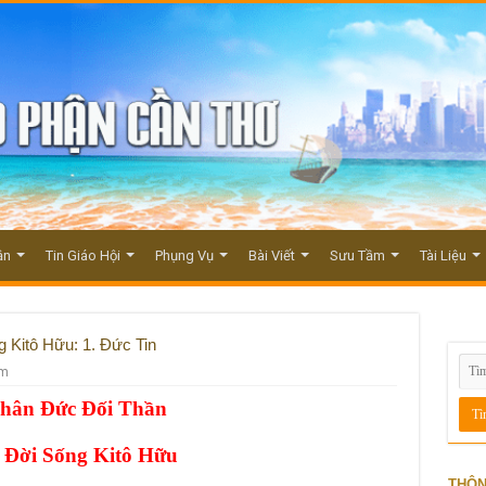
ận
Tin Giáo Hội
Phụng Vụ
Bài Viết
Sưu Tầm
Tài Liệu
 Kitô Hữu: 1. Đức Tin
em
hân Đức Đối Thần
 Đời Sống Kitô Hữu
THÔN