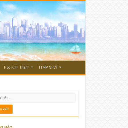
Học Kinh Thánh
TTMV GPCT
G BÁO