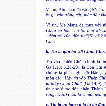
Vì tin, Abraham đã vâng lời
“ra 
ông
“vẫn trông cậy, mặc dầu kh
Vì tin, Mẹ Maria đã thưa với s
Chúa cứ làm cho tôi như lời s
“đêm tối của đức tin”
[5]
để hiệ
Con.
b. Tin là gắn bó với Chúa Ch
Tin vào Thiên Chúa chính là ti
Ga 1,18; 6,28-29), là Con Chí 
chúng ta phải nghe lời Ðấng ấ
môn đệ:
“Hãy tin vào Thiên Ch
là thấy Chúa Cha”
(Ga 14,9). 
tin nhờ được đón nhận Thánh 
rằng: Ðức Giêsu là Chúa, nếu n
c. Tin là ân ban và là tự do đó