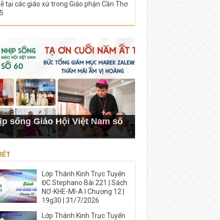
lễ tại các giáo xứ trong Giáo phận Cần Thơ
5
ịp sống Giáo Hội Việt Nam số
IẾT
Lớp Thánh Kinh Trực Tuyến
ĐC Stephano Bài 221 | Sách
NƠ-KHE-MI-A I Chương 12 |
19g30 | 31/7/2026
Lớp Thánh Kinh Trực Tuyến