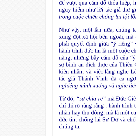
để vượt qua cám dỗ thỏa hiệp, h
nguy hiểm như lời tác giả thư gử
trong cuộc chiến chống lại tội 
Như vậy, một lần nữa, chúng t
xung đột xã hội bên ngoài, mà 
phải quyết định giữa “ý riêng”
hành trình đức tin là một cuộc
nặng, những bẫy cám dỗ của “ý 
sự bình an đích thực của Thiên 
kiên nhẫn, và việc lắng nghe L
tác giả Thánh Vịnh đã ca ng
nghiêng mình xuống và nghe tiế
Từ đó,
“sự chia rẽ”
mà Đức Giê-s
chỉ thị rõ ràng rằng : hành trìn
nhàn hay thụ động, mà là một cu
đức tin, chống lại Sự Dữ và c
chúng ta.