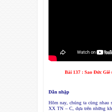
Bài 137 : Sao Đức Giê 
Dẫn nhập
Hôm nay, chúng ta cùng nhau 
XX TN – C, dựa trên những khẳ