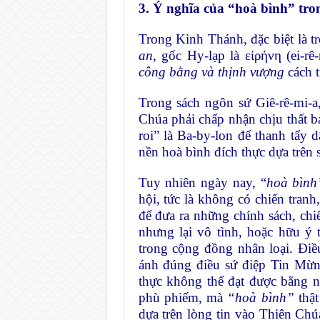
3. Ý nghĩa của “hoà bình” tr
Trong Kinh Thánh, đặc biệt là t
an
, gốc Hy-lạp là εἰρήνη (ei-r
công bằng và thịnh vượng
cách t
Trong sách ngôn sứ Giê-rê-mi-
Chúa phải chấp nhận chịu thất b
roi” là Ba-by-lon để thanh tẩy d
nền hoà bình đích thực dựa trên 
Tuy nhiên ngày nay, “
hoà bình
hội, tức là không có chiến tranh
để đưa ra những chính sách, chi
nhưng lại vô tình, hoặc hữu ý 
trong cộng đồng nhân loại. Điề
ánh đúng điều sứ điệp Tin Mừ
thực không thể đạt được bằng 
phù phiếm, mà
“hoà bình”
thậ
dựa trên lòng tin vào Thiên Chú