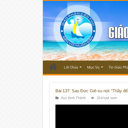
Lời Chúa
Mục Vụ
Tin Giáo Ph
Bài 137: Sao Đức Giê-su nói: “Thầy đế
Học Kinh Thánh
204 lượt xem