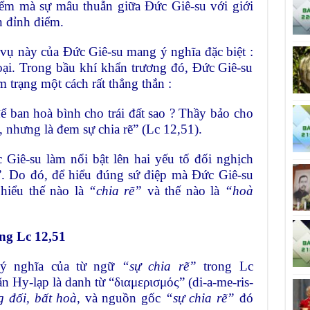
điểm mà sự mâu thuẫn giữa Đức Giê-su với giới
n đỉnh điểm.
 vụ này của Đức Giê-su mang ý nghĩa đặc biệt :
oại. Trong bầu khí khẩn trương đó, Đức Giê-su
m trạng một cách rất thẳng thắn :
 ban hoà bình cho trái đất sao ? Thầy bảo cho
, nhưng là đem sự chia rẽ” (Lc 12,51).
Giê-su làm nổi bật lên hai yếu tố đối nghịch
h”. Do đó, để hiểu đúng sứ điệp mà Đức Giê-su
 hiểu thế nào là
“chia rẽ”
và thế nào là
“hoà
ong Lc 12,51
u ý nghĩa của từ ngữ
“sự chia rẽ”
trong Lc
n Hy-lạp là danh từ “διαμερισμός” (di-a-me-ris-
g đối, bất hoà
, và nguồn gốc
“sự chia rẽ”
đó