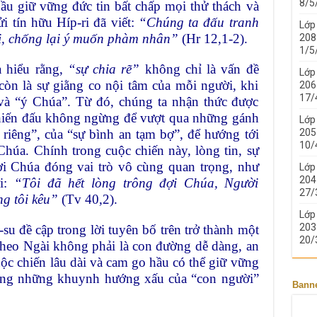
8/5
ầu giữ vững đức tin bất chấp mọi thử thách và
i tín hữu Híp-ri đã viết:
“Chúng ta đấu tranh
Lớp
lỗi, chống lại ý muốn phàm nhân”
(Hr 12,1-2).
208 
1/5
a hiểu rằng,
“sự chia rẽ”
không chỉ là vấn đề
Lớp
còn là sự giằng co nội tâm của mỗi người, khi
206 
17/
 và “ý Chúa”. Từ đó, chúng ta nhận thức được
 chiến đấu không ngừng để vượt qua những gánh
Lớp
205 
riêng”, của “sự bình an tạm bợ”, để hướng tới
10/
Chúa. Chính trong cuộc chiến này, lòng tin, sự
ời Chúa đóng vai trò vô cùng quan trọng, như
Lớp
204 
ợi:
“Tôi đã hết lòng trông đợi Chúa, Người
27/
ng tôi kêu”
(Tv 40,2).
Lớp
203 
u đề cập trong lời tuyên bố trên trở thành một
20/
h theo Ngài không phải là con đường dễ dàng, an
ộc chiến lâu dài và cam go hầu có thể giữ vững
hống những khuynh hướng xấu của “con người”
Bann