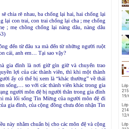
 chia rẽ nhau, ba chống lại hai, hai chống lại
g lại con trai, con trai chống lại cha ; mẹ chống
i mẹ ; mẹ chồng chống lại nàng dâu, nàng dâu
53)
ông đến từ đâu xa mà đến từ những người ruột
con cái, anh em… Tại sao vậy?
à gia đình là nơi giữ gìn giữ và chuyển trao
quyền lợi của các thành viên, thì khi một thành
ười ấy có thể bị xem là “khác thường” về thái
ểm sống,… so với các thành viên khác trong gia
Lớp
215
rạng người môn đệ bị người thân trong gia đình
19/
 khi mà lối sống Tin Mừng của người môn đệ đi
ch của gia đình, của cộng đồng chưa đón nhận Tin
Lớp
214 
12/
điều này nhằm chuẩn bị cho các môn đệ và cộng
Lớp