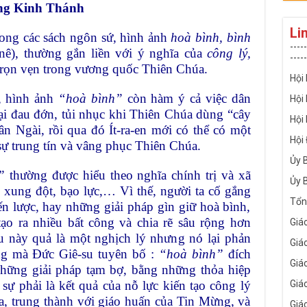
ong Kinh Thánh
Li
rong các sách ngôn sứ, hình ảnh
hoà bình, bình
-----
ê-nê), thường gắn liền với ý nghĩa của
công lý,
-----
rọn vẹn trong vương quốc Thiên Chúa.
Hội
a, hình ảnh
“hoà bình”
còn hàm ý cả việc dân
Hội
ại đau đớn, tủi nhục khi Thiên Chúa dùng “cây
Hội
ân Ngài, rồi qua đó Ít-ra-en mới có thể có một
Hội
sự trung tín và vâng phục Thiên Chúa.
Ủy 
”
thường được hiểu theo nghĩa chính trị và xã
Ủy 
, xung đột, bạo lực,… Vì thế, người ta cố gắng
Tổn
ến lược, hay những giải pháp gìn giữ hoà bình,
tạo ra nhiều bất công và chia rẽ sâu rộng hơn
Giá
u này quả là một nghịch lý nhưng nó lại phản
Giá
ng mà Đức Giê-su tuyên bố :
“hoà bình”
đích
Giá
những giải pháp tạm bợ, bằng những thỏa hiệp
Giá
t sự phải là kết quả của nỗ lực kiến tạo công lý
a, trung thành với giáo huấn của Tin Mừng, và
Giá