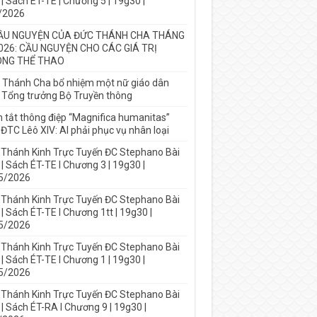
| Sách ÉT-TE | Chương 5 | 19g30 |
/2026
ẦU NGUYỆN CỦA ĐỨC THÁNH CHA THÁNG
026: CẦU NGUYỆN CHO CÁC GIÁ TRỊ
NG THỂ THAO
 Thánh Cha bổ nhiệm một nữ giáo dân
 Tổng trưởng Bộ Truyền thông
 tắt thông điệp “Magnifica humanitas”
ĐTC Lêô XIV: AI phải phục vụ nhân loại
 Thánh Kinh Trực Tuyến ĐC Stephano Bài
| Sách ÉT-TE I Chương 3 | 19g30 |
5/2026
 Thánh Kinh Trực Tuyến ĐC Stephano Bài
| Sách ÉT-TE I Chương 1tt | 19g30 |
5/2026
 Thánh Kinh Trực Tuyến ĐC Stephano Bài
| Sách ÉT-TE I Chương 1 | 19g30 |
5/2026
 Thánh Kinh Trực Tuyến ĐC Stephano Bài
| Sách ÉT-RA I Chương 9 | 19g30 |