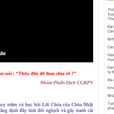
Thô
tru
Thơ
Bài
Cần
Kin
Các
Giá
mục
Dan
từ 
su nói : “Thầy đến để đem chia rẽ ?”
Địa
Nhóm Phiên Dịch CGKPV
Ema
Nhữn
Tưở
suy niệm và học hỏi Lời Chúa của Chúa Nhật
phậ
ng định đầy tính đối nghịch và gây tranh cãi