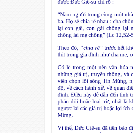
được Đức Giê-su chỉ rõ :
“Năm người trong cùng một nhà sẽ
ba. Họ sẽ chia rẽ nhau : cha chốn
lại con gái, con gái chống lạ
chống lại mẹ chồng” (Lc 12,52-
Theo đó,
“chia rẽ”
trước hết kh
thịt trong gia đình như cha mẹ, 
Có lẽ trong một nền văn hóa m
những giá trị, truyền thống, và 
viên chọn lối sống Tin Mừng, ng
độ, về cách hành xử, về quan đi
đình. Điều này dễ dẫn đến tình t
phản đối hoặc loại trừ, nhất là
ngược lại các giá trị hoặc lợi í
Mừng.
Vì thế, Đức Giê-su đã tiên báo 