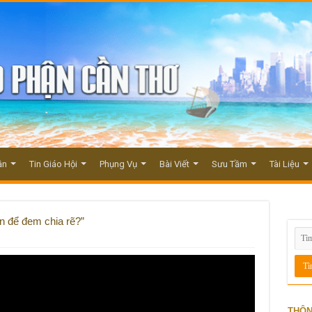
ận
Tin Giáo Hội
Phụng Vụ
Bài Viết
Sưu Tầm
Tài Liệu
n để đem chia rẽ?”
THÔN