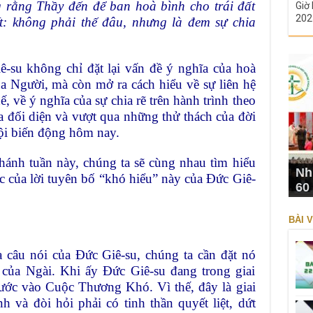
 rằng Thầy đến để ban hoà bình cho trái đất
Giờ 
202
: không phải thế đâu, nhưng là đem sự chia
-su không chỉ đặt lại vấn đề ý nghĩa của hoà
a Người, mà còn mở ra cách hiểu về sự liên hệ
ế, về ý nghĩa của sự chia rẽ trên hành trình theo
 đối diện và vượt qua những thử thách của đời
hội biến động hôm nay.
hánh tuần này, chúng ta sẽ cùng nhau tìm hiểu
Nh
ọc của lời tuyên bố “khó hiểu” này của Đức Giê-
60
BÀI V
a câu nói của Đức Giê-su, chúng ta cần đặt nó
 của Ngài. Khi ấy Đức Giê-su đang trong giai
bước vào Cuộc Thương Khó. Vì thế, đây là giai
 và đòi hỏi phải có tinh thần quyết liệt, dứt