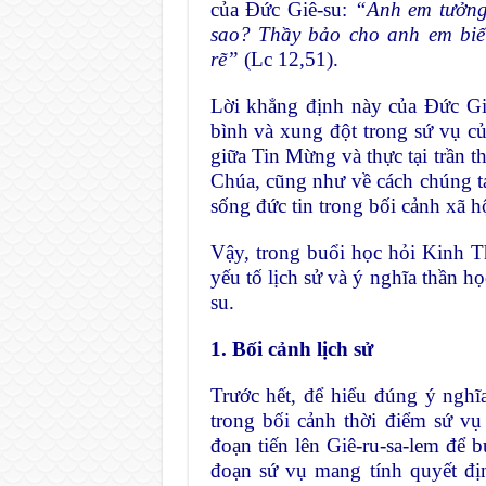
của Đức Giê-su:
“Anh em tưởng
sao? Thầy bảo cho anh em biết
rẽ”
(Lc 12,51).
Lời khẳng định này của Đức Giê
bình và xung đột trong sứ vụ củ
giữa Tin Mừng và thực tại trần th
Chúa, cũng như về cách chúng ta
sống đức tin trong bối cảnh xã 
Vậy, trong buổi học hỏi Kinh T
yếu tố lịch sử và ý nghĩa thần h
su.
1. Bối cảnh lịch sử
Trước hết, để hiểu đúng ý nghĩ
trong bối cảnh thời điểm sứ vụ
đoạn tiến lên Giê-ru-sa-lem để 
đoạn sứ vụ mang tính quyết định