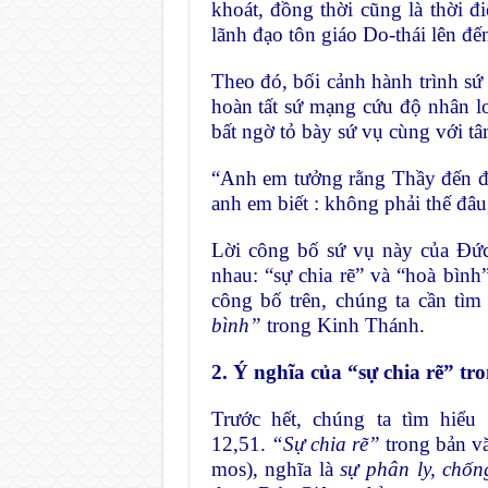
khoát, đồng thời cũng là thời 
lãnh đạo tôn giáo Do-thái lên đế
Theo đó, bối cảnh hành trình sứ
hoàn tất sứ mạng cứu độ nhân l
bất ngờ tỏ bày sứ vụ cùng với tâ
“Anh em tưởng rằng Thầy đến để
anh em biết : không phải thế đâu
Lời công bố sứ vụ này của Đức 
nhau: “sự chia rẽ” và “hoà bìn
công bố trên, chúng ta cần tìm
bình”
trong Kinh Thánh.
2. Ý nghĩa của “sự chia rẽ” tr
Trước hết, chúng ta tìm hiể
12,51.
“Sự chia rẽ”
trong bản vă
mos), nghĩa là
sự phân ly, chốn