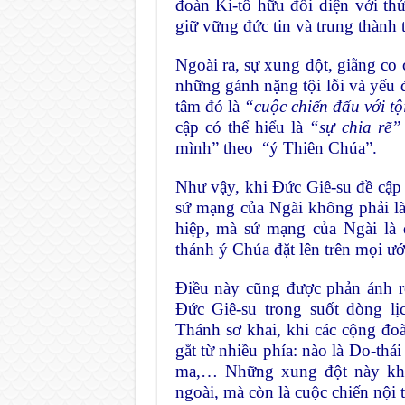
đoàn Ki-tô hữu đối diện với thử
giữ vững đức tin và trung thành 
Ngoài ra, sự xung đột, giằng co 
những gánh nặng tội lỗi và yếu đ
tâm đó là
“cuộc chiến đấu với tộ
cập có thể hiểu là
“sự chia rẽ”
mình” theo “ý Thiên Chúa”.
Như vậy, khi Đức Giê-su đề cậ
sứ mạng của Ngài không phải là 
hiệp, mà sứ mạng của Ngài là 
thánh ý Chúa đặt lên trên mọi ư
Điều này cũng được phản ánh r
Đức Giê-su trong suốt dòng lị
Thánh sơ khai, khi các cộng đo
gắt từ nhiều phía: nào là Do-thá
ma,… Những xung đột này khôn
ngoài, mà còn là cuộc chiến nội 