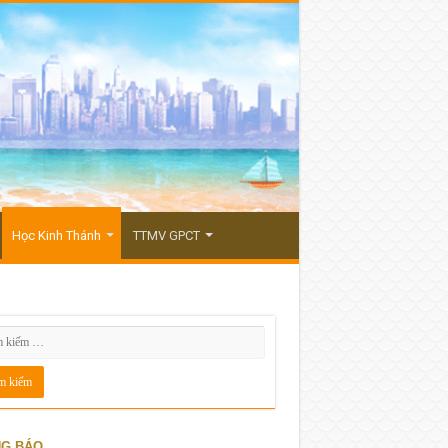
Học Kinh Thánh
TTMV GPCT
G BÁO