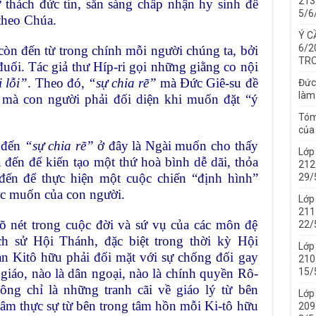
213 
 thách đức tin, sẵn sàng chấp nhận hy sinh để
5/6
theo Chúa.
Ý C
6/2
còn đến từ trong chính mỗi người chúng ta, bởi
TRO
uối. Tác giả thư Híp-ri gọi những giằng co nội
i lỗi”
. Theo đó,
“sự chia rẽ”
mà Đức Giê-su đề
Đức
làm
mà con người phải đối diện khi muốn đặt “ý
Tóm
của 
p đến
“sự chia rẽ”
ở đây là Ngài muốn cho thấy
Lớp
đến để kiến tạo một thứ hoà bình dễ dãi, thỏa
212 
đến để thực hiện một cuộc chiến “định hình”
29/
ớc muốn của con người.
Lớp
211 
õ nét trong cuộc đời và sứ vụ của các môn đệ
22/
ch sử Hội Thánh, đặc biệt trong thời kỳ Hội
Lớp
àn Kitô hữu phải đối mặt với sự chống đối gay
210 
15/
i giáo, nào là dân ngoại, nào là chính quyền Rô-
g chỉ là những tranh cãi về giáo lý từ bên
Lớp
tâm thực sự từ bên trong tâm hồn mỗi Ki-tô hữu
209 