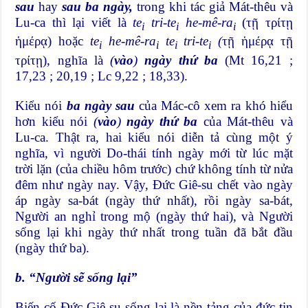
sau
hay
sau ba ngày,
trong khi tác giả Mát-thêu và
Lu-ca thì lại viết là
te
tri-te
he-mê-ra
(τῇ τρίτῃ
i
i
i
ἡμέρᾳ) hoặc
te
he-mê-ra
te
tri-te
(
τῇ ἡμέρᾳ τῇ
i
i
i
i
τρίτῃ), nghĩa là
(
vào
)
ngày thứ ba
(Mt 16,21 ;
17,23 ; 20,19 ; Lc 9,22 ; 18,33).
Kiểu nói
ba ngày sau
của Mác-cô xem ra khó hiểu
hơn kiểu nói
(
vào
)
ngày thứ ba
của Mát-thêu và
Lu-ca. Thật ra, hai kiểu nói diễn tả cùng một ý
nghĩa, vì người Do-thái tính ngày mới từ lúc mặt
trời lặn (của chiều hôm trước) chứ không tính từ nửa
đêm như ngày nay. Vậy, Đức Giê-su chết vào ngày
áp ngày sa-bát (ngày thứ nhất), rồi ngày sa-bát,
Người an nghỉ trong mộ (ngày thứ hai), và Người
sống lại khi ngày thứ nhất trong tuần đã bắt đầu
(ngày thứ ba).
b. “Người sẽ sống lại”
Biến cố Đức Giê-su sống lại là nền tảng của đức tin