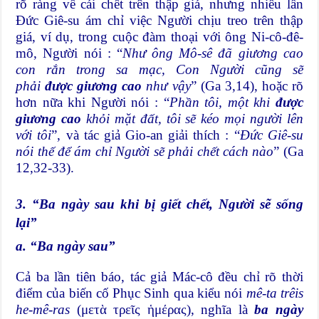
rõ ràng về cái chết trên thập giá, nhưng nhiều lần
Đức Giê-su ám chỉ việc Người chịu treo trên thập
giá, ví dụ, trong cuộc đàm thoại với ông Ni-cô-đê-
mô, Người nói : “
Như ông Mô-sê đã giương cao
con rắn trong sa mạc, Con Người cũng sẽ
phải
được giương cao
như vậy
” (Ga 3,14), hoặc rõ
hơn nữa khi Người nói : “
Phần tôi, một khi
được
giương cao
khỏi mặt đất, tôi sẽ kéo mọi người lên
với tôi
”, và tác giả Gio-an giải thích : “
Đức Giê-su
nói thế để ám chỉ Người sẽ phải chết cách nào
” (Ga
12,32-33).
3. “Ba ngày sau khi bị giết chết, Người sẽ sống
lại”
a. “Ba ngày sau”
Cả ba lần tiên báo, tác giả Mác-cô đều chỉ rõ thời
điểm của biến cố Phục Sinh qua kiểu nói
mê-ta trêis
he-mê-ras
(μετὰ τρεῖς ἡμέρας), nghĩa là
ba ngày