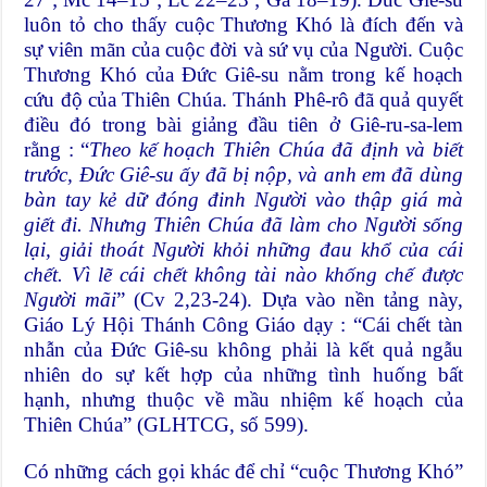
luôn tỏ cho thấy cuộc Thương Khó là đích đến và
sự viên mãn của cuộc đời và sứ vụ của Người. Cuộc
Thương Khó của Đức Giê-su nằm trong kế hoạch
cứu độ của Thiên Chúa. Thánh Phê-rô đã quả quyết
điều đó trong bài giảng đầu tiên ở Giê-ru-sa-lem
rằng : “
Theo kế hoạch Thiên Chúa đã định và biết
trước, Đức Giê-su ấy đã bị nộp, và anh em đã dùng
bàn tay kẻ dữ đóng đinh Người vào thập giá mà
giết đi. Nhưng Thiên Chúa đã làm cho Người sống
lại, giải thoát Người khỏi những đau khổ của cái
chết. Vì lẽ cái chết không tài nào khống chế được
Người mãi
” (Cv 2,23-24). Dựa vào nền tảng này,
Giáo Lý Hội Thánh Công Giáo dạy : “Cái chết tàn
nhẫn của Đức Giê-su không phải là kết quả ngẫu
nhiên do sự kết hợp của những tình huống bất
hạnh, nhưng thuộc về mầu nhiệm kế hoạch của
Thiên Chúa” (GLHTCG, số 599).
Có những cách gọi khác để chỉ “cuộc Thương Khó”