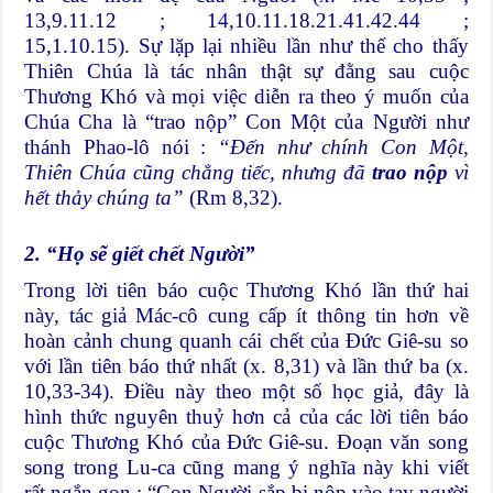
13,9.11.12 ; 14,10.11.18.21.41.42.44 ;
15,1.10.15). Sự lặp lại nhiều lần như thế cho thấy
Thiên Chúa là tác nhân thật sự đằng sau cuộc
Thương Khó và mọi việc diễn ra theo ý muốn của
Chúa Cha là “trao nộp” Con Một của Người như
thánh Phao-lô nói :
“Đến như chính Con Một,
Thiên Chúa cũng chẳng tiếc, nhưng đã
trao nộp
vì
hết thảy chúng ta”
(Rm 8,32).
2. “Họ sẽ giết chết Người”
Trong lời tiên báo cuộc Thương Khó lần thứ hai
này, tác giả Mác-cô cung cấp ít thông tin hơn về
hoàn cảnh chung quanh cái chết của Đức Giê-su so
với lần tiên báo thứ nhất (x. 8,31) và lần thứ ba (x.
10,33-34). Điều này theo một số học giả, đây là
hình thức nguyên thuỷ hơn cả của các lời tiên báo
cuộc Thương Khó của Đức Giê-su. Đoạn văn song
song trong Lu-ca cũng mang ý nghĩa này khi viết
rất ngắn gọn : “Con Người sắp bị nộp vào tay người