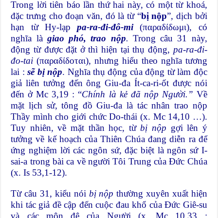
Trong lời tiên báo lần thứ hai này, có một từ khoá,
đặc trưng cho đoạn văn, đó là từ “
bị nộp
”, dịch bởi
hạn từ Hy-lạp
pa-ra-đi-đô-mi
(παραδίδωμι), có
nghĩa là
giao phó, trao nộp
.
Trong câu 31 này,
động từ được đặt ở thì hiện tại thụ động,
pa-ra-đi-
đo-tai
(παραδίδοται), nhưng hiểu theo nghĩa tương
lai :
sẽ bị nộp
. Nghĩa thụ động của động từ làm độc
giả liên tưởng đến ông Giu-đa Ít-ca-ri-ốt được nói
đến ở Mc 3,19 : “
Chính là kẻ đã nộp Người.”
Về
mặt lịch sử, tông đồ Giu-đa là tác nhân trao nộp
Thầy mình cho giới chức Do-thái (x. Mc 14,10 …).
Tuy nhiên, về mặt thần học, từ
bị nộp
gợi lên ý
tưởng về kế hoạch của Thiên Chúa đang diễn ra để
ứng nghiệm lời các ngôn sứ, đặc biệt là ngôn sứ I-
sai-a trong bài ca về người Tôi Trung của Đức Chúa
(x. Is 53,1-12).
Từ câu 31, kiểu nói
bị nộp
thường xuyên xuất hiện
khi tác giả đề cập đến cuộc đau khổ của Đức Giê-su
và các môn đệ của Người (x. Mc 10,33 ;