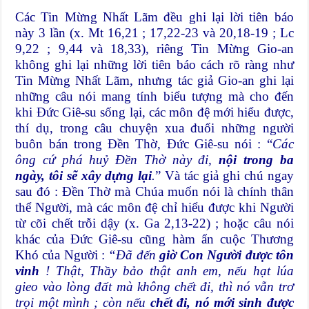
Các Tin Mừng Nhất Lãm đều ghi lại lời tiên báo
này 3 lần (x. Mt 16,21 ; 17,22-23 và 20,18-19 ; Lc
9,22 ; 9,44 và 18,33), riêng Tin Mừng Gio-an
không ghi lại những lời tiên báo cách rõ ràng như
Tin Mừng Nhất Lãm, nhưng tác giả Gio-an ghi lại
những câu nói mang tính biểu tượng mà cho đến
khi Đức Giê-su sống lại, các môn đệ mới hiểu được,
thí dụ, trong câu chuyện xua đuổi những người
buôn bán trong Đền Thờ, Đức Giê-su nói : “
Các
ông cứ phá huỷ Đền Thờ này đi,
nội trong
ba
ngày, tôi sẽ xây dựng lại
.
” Và tác giả ghi chú ngay
sau đó : Đền Thờ mà Chúa muốn nói là chính thân
thể Người, mà các môn đệ chỉ hiểu được khi Người
từ cõi chết trỗi dậy (x. Ga 2,13-22) ; hoặc câu nói
khác của Đức Giê-su cũng hàm ẩn cuộc Thương
Khó của Người :
“Đã đến
giờ Con Người được tôn
vinh
! Thật, Thầy bảo thật anh em, nếu hạt lúa
gieo vào lòng đất mà không chết đi, thì nó vẫn trơ
trọi một mình ; còn nếu
chết đi, nó mới sinh được