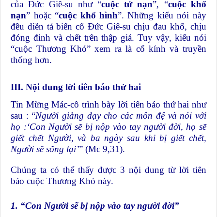
của Đức Giê-su như “
cuộc tử nạn
”, “
cuộc khổ
nạn
” hoặc “
cuộc khổ hình
”. Những kiểu nói này
đều diễn tả biến cố Đức Giê-su chịu đau khổ, chịu
đóng đinh và chết trên thập giá. Tuy vậy, kiểu nói
“cuộc Thương Khó” xem ra là cổ kính và truyền
thống hơn.
III. Nội dung lời tiên báo thứ hai
Tin Mừng Mác-cô trình bày lời tiên báo thứ hai như
sau : “
Người giảng dạy cho các môn đệ và nói với
họ :‘Con Người sẽ bị nộp vào tay người đời, họ sẽ
giết chết Người, và ba ngày sau khi bị giết chết,
Người sẽ sống lại’
” (Mc 9,31).
Chúng ta có thể thấy được 3 nội dung từ lời tiên
báo cuộc Thương Khó này.
1. “Con Người sẽ bị nộp vào tay người đời”