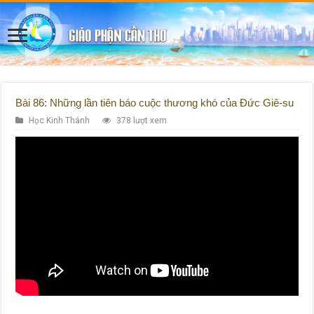
Bài 86: Những lần tiên báo cuộc thương khó của Đức Giê-su
Học Kinh Thánh
378 lượt xem