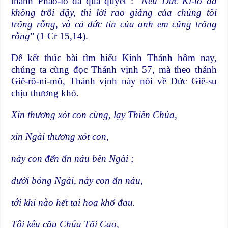
thánh Phao-lô đã quả quyết : “
Nếu Đức Ki-tô đã
không trỗi dậy, thì lời rao giảng của chúng tôi
trống rỗng, và cả đức tin của anh em cũng trống
rỗng
” (1 Cr 15,14).
Để kết thúc bài tìm hiểu Kinh Thánh hôm nay,
chúng ta cùng đọc Thánh vịnh 57, mà theo thánh
Giê-rô-ni-mô, Thánh vịnh này nói về Đức Giê-su
chịu thương khó.
Xin thương xót con cùng, lạy Thiên Chúa,
xin Ngài thương xót con,
này con đến ẩn náu bên Ngài ;
dưới bóng Ngài, này con ẩn náu,
tới khi nào hết tai hoạ khổ đau.
Tôi kêu cầu Chúa Tối Cao,