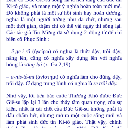
Ki-tô giáo, và mang một ý nghĩa hoàn toàn mới mẻ.
Đó không phải là một sự hồi sinh hay hoàn dương,
nghĩa là một người tưởng như đã chết, nhưng sau
một thời gian, thậm chí có thể vài ngày thì sống lại.
Các tác giả Tin Mừng đã sử dụng 2 động từ để chỉ
biến cố Phục Sinh :
–
ê-ge-i-rô
(ἠγείρω) có nghĩa là thức dậy, trỗi dậy,
nâng lên, cũng có nghĩa xây dựng lên với nghĩa
bóng là
sống lại
(x. Ga 2,19).
–
a-nis-tê-mi
(ἀνίστημι) có nghĩa làm cho đứng dậy,
trỗi dậy. Ở dạng trung bình có nghĩa là
sẽ trỗi dậy.
Như vậy, lời tiên báo cuộc Thương Khó được Đức
Giê-su lặp lại 3 lần cho thấy tầm quan trọng của sự
kiện, nhất là cái chết của Đức Giê-su không phải là
dấu chấm hết, nhưng mở ra một cuộc sống mới và
làm phát sinh đức tin Ki-tô giáo. Thật vậy, chính