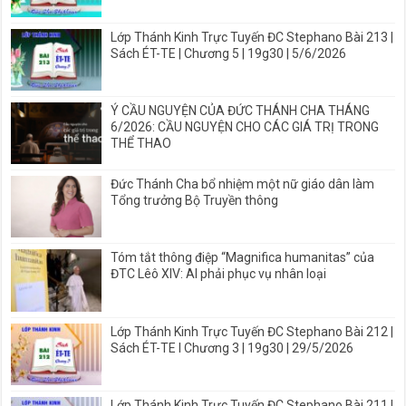
Lớp Thánh Kinh Trực Tuyến ĐC Stephano Bài 213 |
Sách ÉT-TE | Chương 5 | 19g30 | 5/6/2026
Ý CẦU NGUYỆN CỦA ĐỨC THÁNH CHA THÁNG
6/2026: CẦU NGUYỆN CHO CÁC GIÁ TRỊ TRONG
THỂ THAO
Đức Thánh Cha bổ nhiệm một nữ giáo dân làm
Tổng trưởng Bộ Truyền thông
Tóm tắt thông điệp “Magnifica humanitas” của
ĐTC Lêô XIV: AI phải phục vụ nhân loại
Lớp Thánh Kinh Trực Tuyến ĐC Stephano Bài 212 |
Sách ÉT-TE I Chương 3 | 19g30 | 29/5/2026
Lớp Thánh Kinh Trực Tuyến ĐC Stephano Bài 211 |