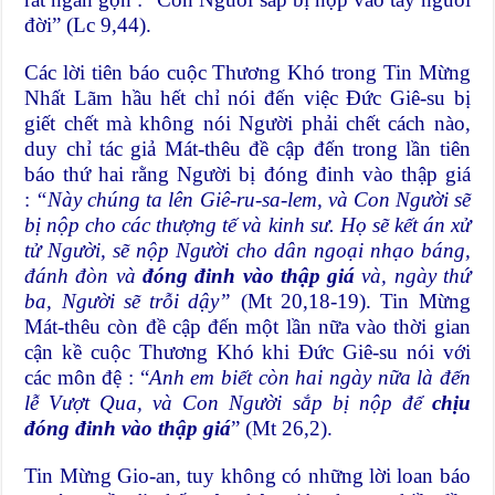
đời” (Lc 9,44).
Các lời tiên báo cuộc Thương Khó trong Tin Mừng
Nhất Lãm hầu hết chỉ nói đến việc Đức Giê-su bị
giết chết mà không nói Người phải chết cách nào,
duy chỉ tác giả Mát-thêu đề cập đến trong lần tiên
báo thứ hai rằng Người bị đóng đinh vào thập giá
:
“Này chúng ta lên Giê-ru-sa-lem, và Con Người sẽ
bị nộp cho các thượng tế và kinh sư. Họ sẽ kết án xử
tử Người, sẽ nộp Người cho dân ngoại nhạo báng,
đánh đòn và
đóng đinh vào thập giá
và, ngày thứ
ba, Người sẽ trỗi dậy”
(Mt 20,18-19). Tin Mừng
Mát-thêu còn đề cập đến một lần nữa vào thời gian
cận kề cuộc Thương Khó khi Đức Giê-su nói với
các môn đệ : “
Anh em biết còn hai ngày nữa là đến
lễ Vượt Qua, và Con Người sắp bị nộp để
chịu
đóng đinh
vào thập giá
” (Mt 26,2).
Tin Mừng Gio-an, tuy không có những lời loan báo