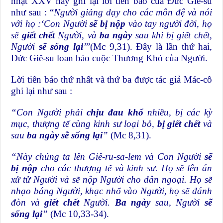
nhật XXV này ghi lại lời tiên báo của Đức Giê-su
như sau : “
Người giảng dạy cho các môn đệ và nói
với họ :‘Con Người
sẽ bị nộp
vào tay người đời, họ
sẽ
giết chết
Người, và
ba ngày
sau khi bị giết chết,
Người
sẽ sống lại
’
”(Mc 9,31). Đây là lần thứ hai,
Đức Giê-su loan báo cuộc Thương Khó của Người.
Lời tiên báo thứ nhất và thứ ba được tác giả Mác-cô
ghi lại như sau :
“Con Người phải
chịu đau khổ
nhiều, bị các kỳ
mục, thượng tế cùng kinh sư loại bỏ,
bị giết chết
và
sau
ba ngày
sẽ sống lại
”
(Mc 8,31).
“Này chúng ta lên Giê-ru-sa-lem và Con Người
sẽ
bị nộp
cho các thượng tế và kinh sư. Họ sẽ lên án
xử tử Người và sẽ nộp Người cho dân ngoại. Họ sẽ
nhạo báng Người, khạc nhổ vào Người, họ sẽ đánh
đòn và
giết chết
Người.
Ba ngày
sau, Người
sẽ
sống lại
”
(Mc 10,33-34).