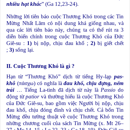
nhiều hạt khác
” (Ga 12,23-24).
Những lời tiên báo cuộc Thương Khó trong các Tin
Mừng Nhất Lãm có nội dung khá giống nhau, và
qua các lời tiên báo này, chúng ta có thể rút ra 3
diễn biến chính trong cuộc Thương Khó của Đức
Giê-su :
1)
bị nộp, chịu đau khổ ;
2)
bị giết chết
;
3)
sống lại.
II. Cuộc Thương Khó là gì ?
Hạn từ “Thương Khó” dịch từ tiếng Hy-lạp
pas-
khô
(πάσχω) có nghĩa là
đau khổ, chịu đựng, nếm
trải
… Tiếng La-tinh đã dịch từ này là
Passio
do
động từ
patior
và thường hiểu là cuộc Thương Khó
của Đức Giê-su, bao gồm việc Người bị nộp, chịu
đau khổ, chịu đóng đinh và chịu chết. Cả bốn Tin
Mừng đều tường thuật về cuộc Thương Khó trong
những chương cuối của sách Tin Mừng (x. Mt 26–
27 ; Mc 14–15 ; Lc 22–23 ; Ga 18–19). Đức Giê-su