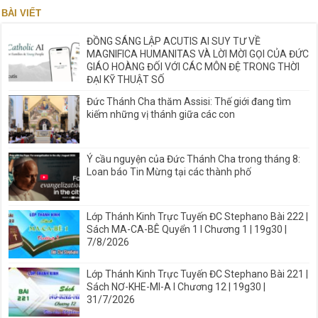
BÀI VIẾT
ĐỒNG SÁNG LẬP ACUTIS AI SUY TƯ VỀ
MAGNIFICA HUMANITAS VÀ LỜI MỜI GỌI CỦA ĐỨC
GIÁO HOÀNG ĐỐI VỚI CÁC MÔN ĐỆ TRONG THỜI
ĐẠI KỸ THUẬT SỐ
Đức Thánh Cha thăm Assisi: Thế giới đang tìm
kiếm những vị thánh giữa các con
Ý cầu nguyện của Đức Thánh Cha trong tháng 8:
Loan báo Tin Mừng tại các thành phố
Lớp Thánh Kinh Trực Tuyến ĐC Stephano Bài 222 |
Sách MA-CA-BÊ Quyển 1 I Chương 1 | 19g30 |
7/8/2026
Lớp Thánh Kinh Trực Tuyến ĐC Stephano Bài 221 |
Sách NƠ-KHE-MI-A I Chương 12 | 19g30 |
31/7/2026