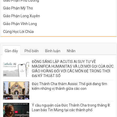
Giáo Phận Phú Cường
Giáo Phận Mỹ Tho
Giáo Phận Long Xuyên
Giáo Phận Vĩnh Long
Cùng Học Lời Chúa
Gần đây
Phổ biến
Bình luận
Nhãn
ĐỒNG SÁNG LẬP ACUTIS AI SUY TƯ VỀ
MAGNIFICA HUMANITAS VÀ LỜI MỜI GỌI CỦA ĐỨC
GIÁO HOÀNG ĐỐI VỚI CÁC MÔN ĐỆ TRONG THỜI
ĐẠI KỸ THUẬT SỐ
Đức Thánh Cha thăm Assisi: Thế giới đang tìm
kiếm những vị thánh giữa các con
Ý cầu nguyện của Đức Thánh Cha trong tháng 8:
Loan báo Tin Mừng tại các thành phố