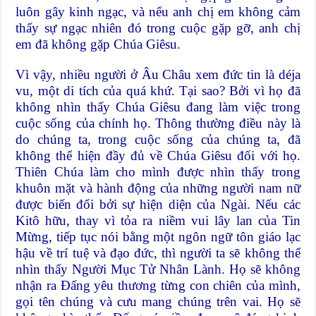
luôn gây kinh ngạc, và nếu anh chị em không cảm
thấy sự ngạc nhiên đó trong cuộc gặp gỡ, anh chị
em đã không gặp Chúa Giêsu.
Vì vậy, nhiều người ở Âu Châu xem đức tin là déja
vu, một di tích của quá khứ. Tại sao? Bởi vì họ đã
không nhìn thấy Chúa Giêsu đang làm việc trong
cuộc sống của chính họ. Thông thường điều này là
do chúng ta, trong cuộc sống của chúng ta, đã
không thể hiện đầy đủ về Chúa Giêsu đối với họ.
Thiên Chúa làm cho mình được nhìn thấy trong
khuôn mặt và hành động của những người nam nữ
được biến đổi bởi sự hiện diện của Ngài. Nếu các
Kitô hữu, thay vì tỏa ra niềm vui lây lan của Tin
Mừng, tiếp tục nói bằng một ngôn ngữ tôn giáo lạc
hậu về trí tuệ và đạo đức, thì người ta sẽ không thể
nhìn thấy Người Mục Tử Nhân Lành. Họ sẽ không
nhận ra Đấng yêu thương từng con chiên của mình,
gọi tên chúng và cưu mang chúng trên vai. Họ sẽ