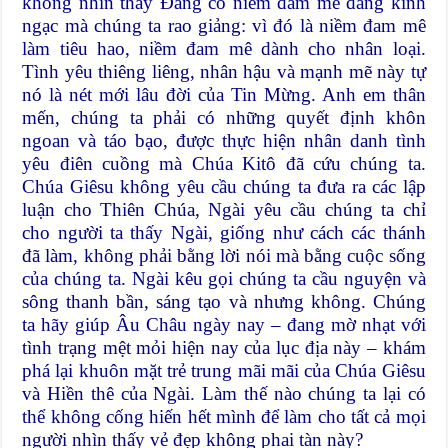
không nhìn thấy Đấng có niềm đam mê đáng kinh
ngạc mà chúng ta rao giảng: vì đó là niềm đam mê
làm tiêu hao, niềm đam mê dành cho nhân loại.
Tình yêu thiêng liêng, nhân hậu và mạnh mẽ này tự
nó là nét mới lâu đời của Tin Mừng. Anh em thân
mến, chúng ta phải có những quyết định khôn
ngoan và táo bạo, được thực hiện nhân danh tình
yêu điên cuồng mà Chúa Kitô đã cứu chúng ta.
Chúa Giêsu không yêu cầu chúng ta đưa ra các lập
luận cho Thiên Chúa, Ngài yêu cầu chúng ta chỉ
cho người ta thấy Ngài, giống như cách các thánh
đã làm, không phải bằng lời nói mà bằng cuộc sống
của chúng ta. Ngài kêu gọi chúng ta cầu nguyện và
sông thanh bần, sáng tạo và nhưng không. Chúng
ta hãy giúp Âu Châu ngày nay – đang mờ nhạt với
tình trạng mệt mỏi hiện nay của lục địa này – khám
phá lại khuôn mặt trẻ trung mãi mãi của Chúa Giêsu
và Hiền thê của Ngài. Làm thế nào chúng ta lại có
thể không cống hiến hết mình để làm cho tất cả mọi
người nhìn thấy vẻ đẹp không phai tàn này?