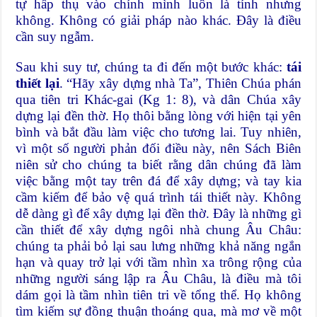
tự hấp thụ vào chính mình luôn là tính nhưng
không. Không có giải pháp nào khác. Đây là điều
cần suy ngẫm.
Sau khi suy tư, chúng ta đi đến một bước khác:
tái
thiết lại
. “Hãy xây dựng nhà Ta”, Thiên Chúa phán
qua tiên tri Khác-gai (Kg 1: 8), và dân Chúa xây
dựng lại đền thờ. Họ thôi bằng lòng với hiện tại yên
bình và bắt đầu làm việc cho tương lai. Tuy nhiên,
vì một số người phản đối điều này, nên Sách Biên
niên sử cho chúng ta biết rằng dân chúng đã làm
việc bằng một tay trên đá để xây dựng; và tay kia
cầm kiếm để bảo vệ quá trình tái thiết này. Không
dễ dàng gì để xây dựng lại đền thờ. Đây là những gì
cần thiết để xây dựng ngôi nhà chung Âu Châu:
chúng ta phải bỏ lại sau lưng những khả năng ngắn
hạn và quay trở lại với tầm nhìn xa trông rộng của
những người sáng lập ra Âu Châu, là điều mà tôi
dám gọi là tầm nhìn tiên tri về tổng thể. Họ không
tìm kiếm sự đồng thuận thoáng qua, mà mơ về một