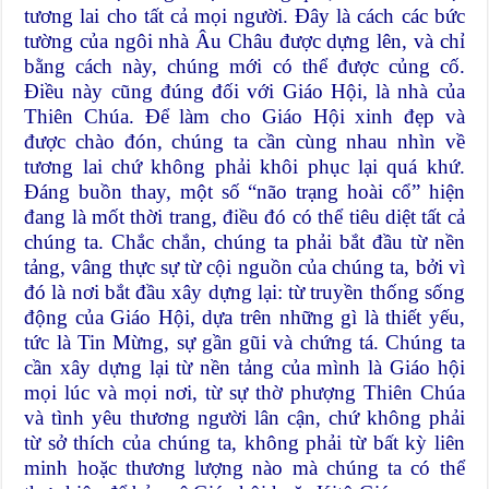
tương lai cho tất cả mọi người. Đây là cách các bức
tường của ngôi nhà Âu Châu được dựng lên, và chỉ
bằng cách này, chúng mới có thể được củng cố.
Điều này cũng đúng đối với Giáo Hội, là nhà của
Thiên Chúa. Để làm cho Giáo Hội xinh đẹp và
được chào đón, chúng ta cần cùng nhau nhìn về
tương lai chứ không phải khôi phục lại quá khứ.
Đáng buồn thay, một số “não trạng hoài cổ” hiện
đang là mốt thời trang, điều đó có thể tiêu diệt tất cả
chúng ta. Chắc chắn, chúng ta phải bắt đầu từ nền
tảng, vâng thực sự từ cội nguồn của chúng ta, bởi vì
đó là nơi bắt đầu xây dựng lại: từ truyền thống sống
động của Giáo Hội, dựa trên những gì là thiết yếu,
tức là Tin Mừng, sự gần gũi và chứng tá. Chúng ta
cần xây dựng lại từ nền tảng của mình là Giáo hội
mọi lúc và mọi nơi, từ sự thờ phượng Thiên Chúa
và tình yêu thương người lân cận, chứ không phải
từ sở thích của chúng ta, không phải từ bất kỳ liên
minh hoặc thương lượng nào mà chúng ta có thể