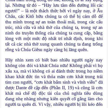
lại. Những từ đó – “Hãy lưu tâm đến đường lối các
ngươi!” – là một thách thức bởi vì ngày nay, ở Âu
Châu, các Kitô hữu chúng ta có thể bị cám dỗ để
thu mình trong sự an toàn thoải mái, trong các cấu
trúc, nhà cửa và nhà thờ của chúng ta, trong sự an
ninh do truyền thống của chúng ta cung cấp, bằng
lòng với một mức độ nhất trí nhất định, trong khi
tất cả các nhà thờ xung quanh chúng ta đang trống
rỗng và Chúa Giêsu ngày càng bị lãng quên.
Hãy nhìn xem có biết bao nhiêu người ngày nay
không còn đói và khát Chúa nữa! Không phải vì họ
xấu xa, mà vì không có ai đánh thức trong họ niềm
khao khát đức tin và thỏa mãn cơn khát trong trái
tim con người, “cơn khát bẩm sinh và vĩnh viễn” đã
được Dante đề cập đến (Phần II, 19) và cũng là cơn
khát mà chế độ độc tài của chủ nghĩa tiêu dùng
đang nhẹ nhàng nhưng kiên quyết cố gắng làm cho
người ta quên đi. Vì vậy, nhiều người bị lôi kéo đến