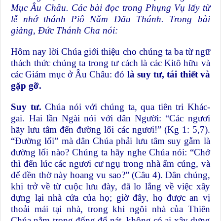
Mục Âu Châu. Các bài đọc trong Phụng Vụ lấy từ
lễ nhớ thánh Piô Năm Dấu Thánh. Trong bài
giảng, Đức Thánh Cha nói:
Hôm nay lời Chúa giới thiệu cho chúng ta ba từ ngữ
thách thức chúng ta trong tư cách là các Kitô hữu và
các Giám mục ở Âu Châu: đó
là suy tư, tái thiết và
gặp gỡ.
Suy tư.
Chúa nói với chúng ta, qua tiên tri Khác-
gai. Hai lần Ngài nói với dân Người: “Các ngươi
hãy lưu tâm đến đường lối các ngươi!” (Kg 1: 5,7).
“Đường lối” mà dân Chúa phải lưu tâm suy gẫm là
đường lối nào? Chúng ta hãy nghe Chúa nói: “Chớ
thì đến lúc các ngươi cư ngụ trong nhà ấm cúng, và
để đền thờ này hoang vu sao?” (Câu 4). Dân chúng,
khi trở về từ cuộc lưu đày, đã lo lắng về việc xây
dựng lại nhà cửa của họ; giờ đây, họ được an vị
thoải mái tại nhà, trong khi ngôi nhà của Thiên
Chúa nằm trong đống đổ nát, không có ai xây dựng