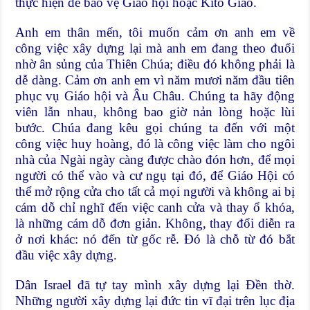
thực hiện để bảo vệ Giáo hội hoặc Kitô Giáo.
Anh em thân mến, tôi muốn cảm ơn anh em về
công việc xây dựng lại mà anh em đang theo đuổi
nhờ ân sủng của Thiên Chúa; điều đó không phải là
dễ dàng. Cảm ơn anh em vì năm mươi năm đầu tiên
phục vụ Giáo hội và Âu Châu. Chúng ta hãy động
viên lẫn nhau, không bao giờ nản lòng hoặc lùi
bước. Chúa đang kêu gọi chúng ta đến với một
công việc huy hoàng, đó là công việc làm cho ngôi
nhà của Ngài ngày càng được chào đón hơn, để mọi
người có thể vào và cư ngụ tại đó, để Giáo Hội có
thể mở rộng cửa cho tất cả mọi người và không ai bị
cám dỗ chỉ nghĩ đến việc canh cửa và thay ổ khóa,
là những cám dỗ đơn giản. Không, thay đổi diễn ra
ở nơi khác: nó đến từ gốc rễ. Đó là chỗ từ đó bắt
đầu việc xây dựng.
Dân Israel đã tự tay mình xây dựng lại Đền thờ.
Những người xây dựng lại đức tin vĩ đại trên lục địa