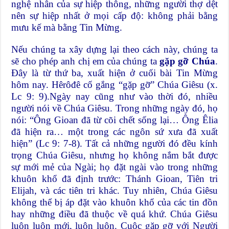
nghệ nhân của sự hiệp thông, những người thợ dệt
nên sự hiệp nhất ở mọi cấp độ: không phải bằng
mưu kế mà bằng Tin Mừng.
Nếu chúng ta xây dựng lại theo cách này, chúng ta
sẽ cho phép anh chị em của chúng ta
gặp gỡ Chúa
.
Đây là từ thứ ba, xuất hiện ở cuối bài Tin Mừng
hôm nay. Hêrôđê cố gắng “gặp gỡ” Chúa Giêsu (x.
Lc 9: 9).Ngày nay cũng như vào thời đó, nhiều
người nói về Chúa Giêsu. Trong những ngày đó, họ
nói: “Ông Gioan đã từ cõi chết sống lại… Ông Êlia
đã hiện ra… một trong các ngôn sứ xưa đã xuất
hiện” (Lc 9: 7-8). Tất cả những người đó đều kính
trọng Chúa Giêsu, nhưng họ không nắm bắt được
sự mới mẻ của Ngài; họ đặt ngài vào trong những
khuôn khổ đã định trước: Thánh Gioan, Tiên tri
Elijah, và các tiên tri khác. Tuy nhiên, Chúa Giêsu
không thể bị áp đặt vào khuôn khổ của các tin đồn
hay những điều đã thuộc về quá khứ. Chúa Giêsu
luôn luôn mới, luôn luôn. Cuộc gặp gỡ với Người