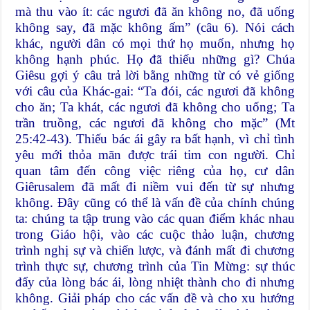
mà thu vào ít: các ngươi đã ăn không no, đã uống
không say, đã mặc không ấm” (câu 6). Nói cách
khác, người dân có mọi thứ họ muốn, nhưng họ
không hạnh phúc. Họ đã thiếu những gì? Chúa
Giêsu gợi ý câu trả lời bằng những từ có vẻ giống
với câu của Khác-gai: “Ta đói, các ngươi đã không
cho ăn; Ta khát, các ngươi đã không cho uống; Ta
trần truồng, các ngươi đã không cho mặc” (Mt
25:42-43). Thiếu bác ái gây ra bất hạnh, vì chỉ tình
yêu mới thỏa mãn được trái tim con người. Chỉ
quan tâm đến công việc riêng của họ, cư dân
Giêrusalem đã mất đi niềm vui đến từ sự nhưng
không. Đây cũng có thể là vấn đề của chính chúng
ta: chúng ta tập trung vào các quan điểm khác nhau
trong Giáo hội, vào các cuộc thảo luận, chương
trình nghị sự và chiến lược, và đánh mất đi chương
trình thực sự, chương trình của Tin Mừng: sự thúc
đẩy của lòng bác ái, lòng nhiệt thành cho đi nhưng
không. Giải pháp cho các vấn đề và cho xu hướng