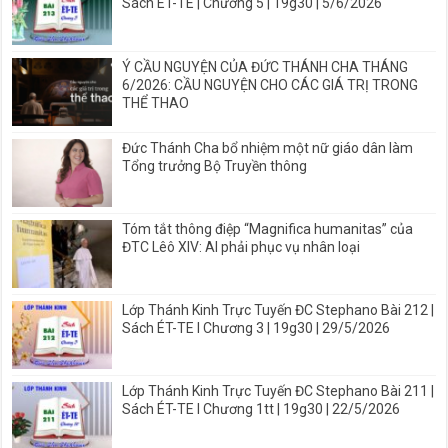
Sách ÉT-TE | Chương 5 | 19g30 | 5/6/2026
Ý CẦU NGUYỆN CỦA ĐỨC THÁNH CHA THÁNG
6/2026: CẦU NGUYỆN CHO CÁC GIÁ TRỊ TRONG
THỂ THAO
Đức Thánh Cha bổ nhiệm một nữ giáo dân làm
Tổng trưởng Bộ Truyền thông
Tóm tắt thông điệp “Magnifica humanitas” của
ĐTC Lêô XIV: AI phải phục vụ nhân loại
Lớp Thánh Kinh Trực Tuyến ĐC Stephano Bài 212 |
Sách ÉT-TE I Chương 3 | 19g30 | 29/5/2026
Lớp Thánh Kinh Trực Tuyến ĐC Stephano Bài 211 |
Sách ÉT-TE I Chương 1tt | 19g30 | 22/5/2026