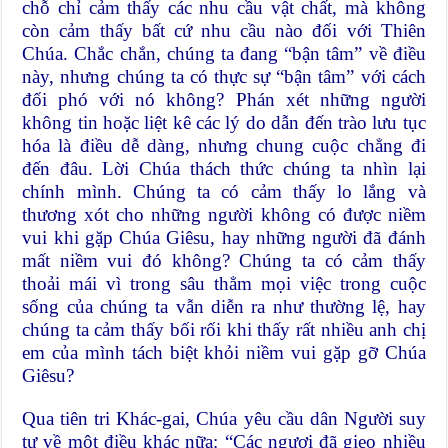
chỗ chỉ cảm thấy các nhu cầu vật chất, mà không
còn cảm thấy bất cứ nhu cầu nào đối với Thiên
Chúa. Chắc chắn, chúng ta đang “bận tâm” về điều
này, nhưng chúng ta có thực sự “bận tâm” với cách
đối phó với nó không? Phán xét những người
không tin hoặc liệt kê các lý do dẫn đến trào lưu tục
hóa là điều dễ dàng, nhưng chung cuộc chẳng đi
đến đâu. Lời Chúa thách thức chúng ta nhìn lại
chính mình. Chúng ta có cảm thấy lo lắng và
thương xót cho những người không có được niềm
vui khi gặp Chúa Giêsu, hay những người đã đánh
mất niềm vui đó không? Chúng ta có cảm thấy
thoải mái vì trong sâu thẳm mọi việc trong cuộc
sống của chúng ta vẫn diễn ra như thường lệ, hay
chúng ta cảm thấy bối rối khi thấy rất nhiều anh chị
em của mình tách biệt khỏi niềm vui gặp gỡ Chúa
Giêsu?
Qua tiên tri Khác-gai, Chúa yêu cầu dân Người suy
tư về một điều khác nữa: “Các ngươi đã gieo nhiều