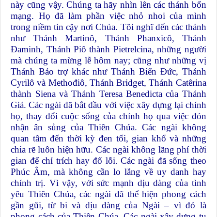
này cũng vậy. Chúng ta hãy nhìn lên các thánh bổn
mạng. Họ đã làm phần việc nhỏ nhoi của mình
trong niềm tin cậy nơi Chúa. Tôi nghĩ đến các thánh
như Thánh Martinô, Thánh Phanxicô, Thánh
Đaminh, Thánh Piô thành Pietrelcina, những người
mà chúng ta mừng lễ hôm nay; cũng như những vị
Thánh Bảo trợ khác như Thánh Biển Đức, Thánh
Cyrilô và Methođiô, Thánh Bridget, Thánh Catêrina
thành Siena và Thánh Teresa Benedicta của Thánh
Giá. Các ngài đã bắt đầu với việc xây dựng lại chính
họ, thay đổi cuộc sống của chính họ qua việc đón
nhận ân sủng của Thiên Chúa. Các ngài không
quan tâm đến thời kỳ đen tối, gian khổ và những
chia rẽ luôn hiện hữu. Các ngài không lãng phí thời
gian để chỉ trích hay đổ lỗi. Các ngài đã sống theo
Phúc Âm, mà không cần lo lắng về uy danh hay
chính trị. Vì vậy, với sức mạnh dịu dàng của tình
yêu Thiên Chúa, các ngài đã thể hiện phong cách
gần gũi, từ bi và dịu dàng của Ngài – vì đó là
phong cách của Thiên Chúa. Các ngài xây dựng tu