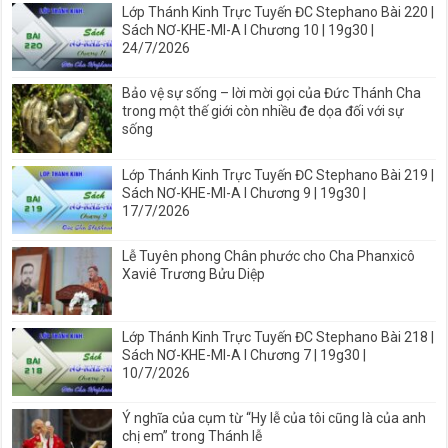
Lớp Thánh Kinh Trực Tuyến ĐC Stephano Bài 220 |
Sách NƠ-KHE-MI-A I Chương 10 | 19g30 |
24/7/2026
Bảo vệ sự sống – lời mời gọi của Đức Thánh Cha
trong một thế giới còn nhiều đe dọa đối với sự
sống
Lớp Thánh Kinh Trực Tuyến ĐC Stephano Bài 219 |
Sách NƠ-KHE-MI-A I Chương 9 | 19g30 |
17/7/2026
Lễ Tuyên phong Chân phước cho Cha Phanxicô
Xaviê Trương Bửu Diệp
Lớp Thánh Kinh Trực Tuyến ĐC Stephano Bài 218 |
Sách NƠ-KHE-MI-A I Chương 7 | 19g30 |
10/7/2026
Ý nghĩa của cụm từ “Hy lễ của tôi cũng là của anh
chị em” trong Thánh lễ