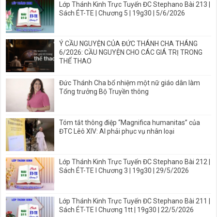
Lớp Thánh Kinh Trực Tuyến ĐC Stephano Bài 213 |
Sách ÉT-TE | Chương 5 | 19g30 | 5/6/2026
Ý CẦU NGUYỆN CỦA ĐỨC THÁNH CHA THÁNG
6/2026: CẦU NGUYỆN CHO CÁC GIÁ TRỊ TRONG
THỂ THAO
Đức Thánh Cha bổ nhiệm một nữ giáo dân làm
Tổng trưởng Bộ Truyền thông
Tóm tắt thông điệp “Magnifica humanitas” của
ĐTC Lêô XIV: AI phải phục vụ nhân loại
Lớp Thánh Kinh Trực Tuyến ĐC Stephano Bài 212 |
Sách ÉT-TE I Chương 3 | 19g30 | 29/5/2026
Lớp Thánh Kinh Trực Tuyến ĐC Stephano Bài 211 |
Sách ÉT-TE I Chương 1tt | 19g30 | 22/5/2026