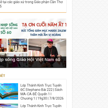
lễ tại các giáo xứ trong Giáo phận Cần Thơ
5
ịp sống Giáo Hội Việt Nam số
IẾT
Lớp Thánh Kinh Trực Tuyến
ĐC Stephano Bài 222 | Sách
MA-CA-BÊ Quyển 1 I
Chương 1 | 19g30 | 7/8/2026
Lớp Thánh Kinh Trực Tuyến