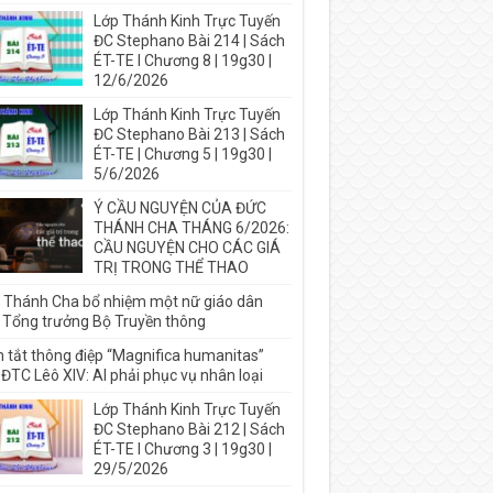
Lớp Thánh Kinh Trực Tuyến
ĐC Stephano Bài 214 | Sách
ÉT-TE I Chương 8 | 19g30 |
12/6/2026
Lớp Thánh Kinh Trực Tuyến
ĐC Stephano Bài 213 | Sách
ÉT-TE | Chương 5 | 19g30 |
5/6/2026
Ý CẦU NGUYỆN CỦA ĐỨC
THÁNH CHA THÁNG 6/2026:
CẦU NGUYỆN CHO CÁC GIÁ
TRỊ TRONG THỂ THAO
 Thánh Cha bổ nhiệm một nữ giáo dân
 Tổng trưởng Bộ Truyền thông
 tắt thông điệp “Magnifica humanitas”
ĐTC Lêô XIV: AI phải phục vụ nhân loại
Lớp Thánh Kinh Trực Tuyến
ĐC Stephano Bài 212 | Sách
ÉT-TE I Chương 3 | 19g30 |
29/5/2026