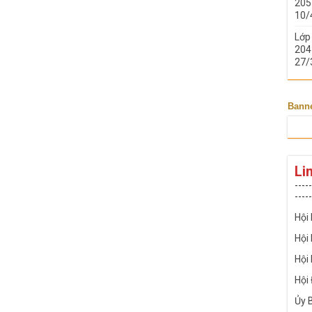
205 
10/
Lớp
204 
27/
Bann
Li
-----
-----
Hội
Hội
Hội
Hội
Ủy 