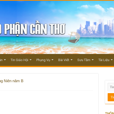
ận
Tin Giáo Hội
Phụng Vụ
Bài Viết
Sưu Tầm
Tài Liệu
ng Niên năm B
THÔN