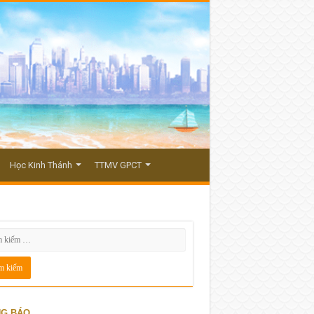
Học Kinh Thánh
TTMV GPCT
G BÁO