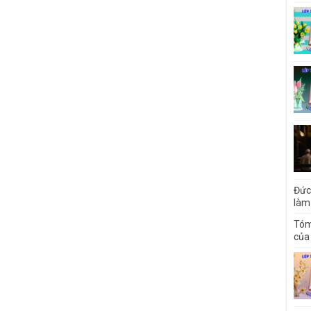
Đức
làm
Tóm
của 