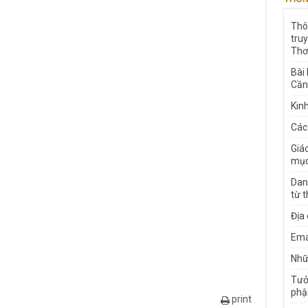
Thô
tru
Thơ
Bài
Cần
Kin
Các
Giá
mục
Dan
từ 
Địa
Ema
Nhữn
Tưở
phậ
print