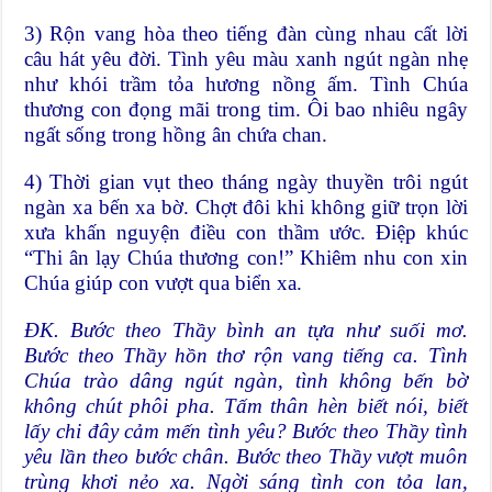
3) Rộn vang hòa theo tiếng đàn cùng nhau cất lời
câu hát yêu đời. Tình yêu màu xanh ngút ngàn nhẹ
như khói trầm tỏa hương nồng ấm. Tình Chúa
thương con đọng mãi trong tim. Ôi bao nhiêu ngây
ngất sống trong hồng ân chứa chan.
4) Thời gian vụt theo tháng ngày thuyền trôi ngút
ngàn xa bến xa bờ. Chợt đôi khi không giữ trọn lời
xưa khấn nguyện điều con thầm ước. Điệp khúc
“Thi ân lạy Chúa thương con!” Khiêm nhu con xin
Chúa giúp con vượt qua biển xa.
ĐK. Bước theo Thầy bình an tựa như suối mơ.
Bước theo Thầy hồn thơ rộn vang tiếng ca. Tình
Chúa trào dâng ngút ngàn, tình không bến bờ
không chút phôi pha. Tấm thân hèn biết nói, biết
lấy chi đây cảm mến tình yêu? Bước theo Thầy tình
yêu lần theo bước chân. Bước theo Thầy vượt muôn
trùng khơi nẻo xa. Ngời sáng tình con tỏa lan,