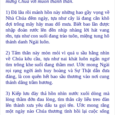
mừng Chúa với muôn thánh thần.
1) Đã lâu rồi mảnh hồn này những hao gầy vọng về
Nhà Chúa đêm ngày, tựa như cây lá đang cằn khô
đợi trông mây hãy mau đổ mưa. Biết bao lần được
nhập đoàn rước lên đền nhịp nhàng lời hát vang
rền, tựa như con suối đang trào tuôn, miệng tung hô
thánh danh Ngài luôn.
2) Tấm thân này mòn mỏi vì quá u sầu hằng nhìn
về Chúa kêu cầu, tựa như nai khát luôn ngẩn ngơ
tìm trông khe suối đang thầm mơ. Ước mong Ngài
rọi rạng ngời ánh huy hoàng và Sự Thật dẫn đưa
đàng, là con quên hết bao sầu thương vào nơi cung
thánh dâng trầm hương.
3) Kiếp lưu đày thả hồn nhìn nước xuôi dòng mà
lòng thầm đớn đau lòng, tìm thân cây liễu treo đàn
lên thành xưa yêu dấu ta gọi tên. Ước mong rằng
một ngày nào Chúa thương tình hồi lại cuộc sống