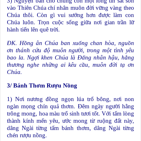
3) Nguyện ban cho chúng con một lòng tin sắt son
vào Thiên Chúa chí nhân muôn đời vững vàng theo
Chúa thôi. Còn gì vui sướng hơn được làm con
Chúa luôn. Trọn cuộc sống giữa nơi gian trần lữ
hành tiến lên quê trời.
ÐK. Hồng ân Chúa ban xuống chan hòa, nguồn
ơn thánh cứu độ muôn người, trong một tình yêu
bao la. Ngợi khen Chúa là Đấng nhân hậu, hằng
thương nghe những ai kêu cầu, muôn đời tạ ơn
Chúa.
3/ Bánh Thơm Rượu Nồng
1) Nơi nương đồng ngọn lúa trổ bông, nơi non
ngàn mọng chín quả thơm. Đêm ngày người hằng
trông mong, hoa màu trổ sinh tươi tốt. Với tấm lòng
thành kính mến yêu, ước mong từ ruộng đất này,
dâng Ngài từng tấm bánh thơm, dâng Ngài từng
chén rượu nồng.