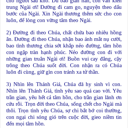
cho người sầu khổ. Dù bao gian nan, con vẫn kiên
trung Ngài ơi! Đường đi cam go, nguyện theo dấu
bước của Ngài. Xin Ngài thương thêm sức cho con
luôn, để lòng con vững tâm theo Ngài.
2) Đường đi theo Chúa, chất chứa bao nhiêu hồng
ân. Đường đi theo Chúa, nhận bao ánh mắt nụ cười,
bao tình thương chia sớt khắp nẻo đường, tâm hồn
con ngập tràn hạnh phúc. Nẻo đường con đi với
những gian truân Ngài ơi! Buồn vui cay đắng, cậy
trông theo Chúa suốt đời. Con nhận ra có Chúa
luôn đi cùng, giữ gìn con tránh xa tử thần.
3) Nhìn lên Thánh Giá, Chúa đã hy sinh vì con.
Nhìn lên Thánh Giá, tình yêu sao quá cao vời. Yêu
trần gian, yêu hết cả tâm hồn, cho trần gian lãnh ơn
cứu rỗi. Trọn đời theo Chúa, sống chết cho Ngài mà
thôi. Trọn tình yêu Chúa, sợ chi bắt bớ coi thường,
con ngại chi sóng gió trên cuộc đời, gieo niềm tin
đến mọi tâm hồn.