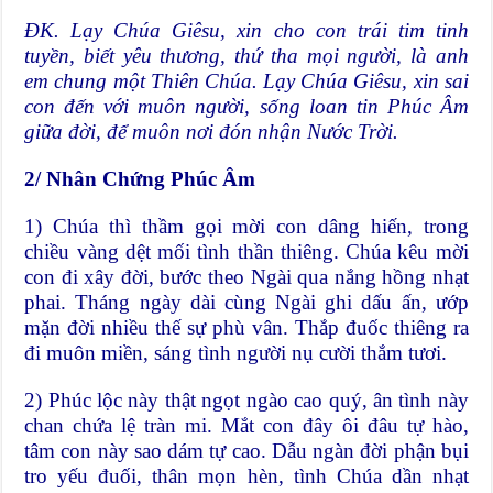
ĐK. Lạy Chúa Giêsu, xin cho con trái tim tinh
tuyền, biết yêu thương, thứ tha mọi người, là anh
em chung một Thiên Chúa. Lạy Chúa Giêsu, xin sai
con đến với muôn người, sống loan tin Phúc Âm
giữa đời, để muôn nơi đón nhận Nước Trời.
2/ Nhân Chứng Phúc Âm
1) Chúa thì thầm gọi mời con dâng hiến, trong
chiều vàng dệt mối tình thần thiêng. Chúa kêu mời
con đi xây đời, bước theo Ngài qua nắng hồng nhạt
phai. Tháng ngày dài cùng Ngài ghi dấu ấn, ướp
mặn đời nhiều thế sự phù vân. Thắp đuốc thiêng ra
đi muôn miền, sáng tình người nụ cười thắm tươi.
2) Phúc lộc này thật ngọt ngào cao quý, ân tình này
chan chứa lệ tràn mi. Mắt con đây ôi đâu tự hào,
tâm con này sao dám tự cao. Dẫu ngàn đời phận bụi
tro yếu đuối, thân mọn hèn, tình Chúa dần nhạt