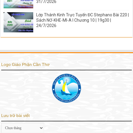
31/7/2026
Lớp Thánh Kinh Trực Tuyến ĐC Stephano Bài 220 |
Sách NƠ-KHE-MI-A I Chương 10 | 19g30 |
24/7/2026
Logo Giáo Phận Cần Thơ
Lưu trữ bài viết
Lưu
trữ