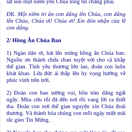
sắt son một niềm yêu Chúa lòng tin chẳng phai.
ĐK. Một niềm tri ân con dâng lên Chúa, con dâng
lên Chúa, Chúa ơi! Chúa ơi! Xin đón nhận của lễ
con dâng.
2/ Hồng Ân Chúa Ban
1) Ngàn dân ơi, hát lên mừng hồng ân Chúa ban.
Nguồn ơn thánh chứa chan tuyệt vời cho cả khắp
thế gian. Tình yêu thương lớn lao, đoàn con luôn
khát khao. Lửa đức ái thắp lên hy vọng hướng về
phúc vinh trên trời.
2) Đoàn con bao sướng vui, hồn trào dâng ngất
ngây. Mùa cứu rỗi đã đến nơi rồi vang lời ca thiết
tha. Đoàn con nơi thế gian nguyện xin Chúa đoái
thương. Và thánh hóa chúng con mỗi ngày miệt mài
rắc gieo Tin Mừng.