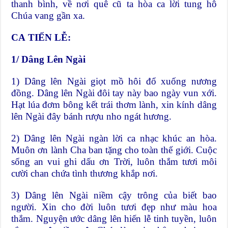
thanh bình, về nơi quê cũ ta hòa ca lời tung hô
Chúa vang gần xa.
CA
TIẾN LỄ:
1/ Dâng Lên Ngài
1) Dâng lên Ngài giọt mồ hôi đổ xuống nương
đồng. Dâng lên Ngài đôi tay này bao ngày vun xới.
Hạt lúa đơm bông kết trái thơm lành, xin kính dâng
lên Ngài đây bánh rượu nho ngát hương.
2) Dâng lên Ngài ngàn lời ca nhạc khúc an hòa.
Muôn ơn lành Cha ban tặng cho toàn thế giới. Cuộc
sống an vui ghi dấu ơn Trời, luôn thắm tươi môi
cười chan chứa tình thương khắp nơi.
3) Dâng lên Ngài niềm cậy trông của biết bao
người. Xin cho đời luôn tươi đẹp như màu hoa
thắm. Nguyện ước dâng lên hiến lễ tinh tuyền, luôn