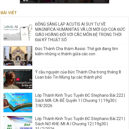
BÀI VIẾT
ĐỒNG SÁNG LẬP ACUTIS AI SUY TƯ VỀ
MAGNIFICA HUMANITAS VÀ LỜI MỜI GỌI CỦA ĐỨC
GIÁO HOÀNG ĐỐI VỚI CÁC MÔN ĐỆ TRONG THỜI
ĐẠI KỸ THUẬT SỐ
Đức Thánh Cha thăm Assisi: Thế giới đang tìm
kiếm những vị thánh giữa các con
Ý cầu nguyện của Đức Thánh Cha trong tháng 8:
Loan báo Tin Mừng tại các thành phố
Lớp Thánh Kinh Trực Tuyến ĐC Stephano Bài 222 |
Sách MA-CA-BÊ Quyển 1 I Chương 1 | 19g30 |
7/8/2026
Lớp Thánh Kinh Trực Tuyến ĐC Stephano Bài 221 |
Sách NƠ-KHE-MI-A I Chương 12 | 19g30 |