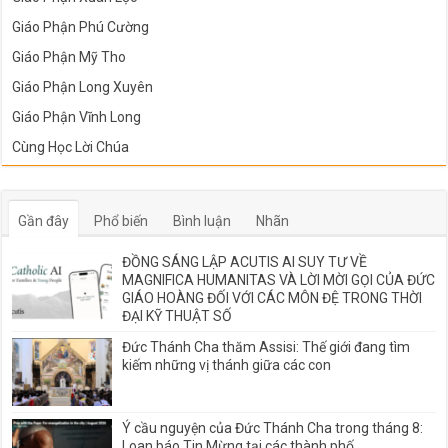
Giáo Phận Phú Cường
Giáo Phận Mỹ Tho
Giáo Phận Long Xuyên
Giáo Phận Vĩnh Long
Cùng Học Lời Chúa
Gần đây
Phổ biến
Bình luận
Nhãn
ĐỒNG SÁNG LẬP ACUTIS AI SUY TƯ VỀ
MAGNIFICA HUMANITAS VÀ LỜI MỜI GỌI CỦA ĐỨC
GIÁO HOÀNG ĐỐI VỚI CÁC MÔN ĐỆ TRONG THỜI
ĐẠI KỸ THUẬT SỐ
Đức Thánh Cha thăm Assisi: Thế giới đang tìm
kiếm những vị thánh giữa các con
Ý cầu nguyện của Đức Thánh Cha trong tháng 8:
Loan báo Tin Mừng tại các thành phố