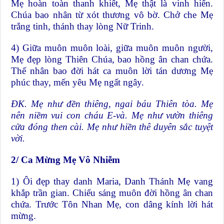
Mẹ hoàn toàn thanh khiết, Mẹ thật là vinh hiển.
Chúa bao nhân từ xót thương vô bờ. Chở che Mẹ
trắng tinh, thánh thay lòng Nữ Trinh.
4) Giữa muôn muôn loài, giữa muôn muôn người,
Mẹ đẹp lòng Thiên Chúa, bao hồng ân chan chứa.
Thế nhân bao đời hát ca muôn lời tán dương Mẹ
phúc thay, mến yêu Mẹ ngất ngây.
ĐK. Mẹ như đền thiêng, ngai báu
Thiên tòa. Mẹ
nên niềm vui con cháu E
-và. Mẹ như vườn thiêng
cửa đóng then cài. Mẹ như hiền thê duyên sắc tuyệt
vời.
2/
Ca Mừng Mẹ Vô Nhiễm
1) Ôi đẹp thay danh Maria, Danh Thánh Mẹ vang
khắp trần gian. Chiếu sáng muôn đời hồng ân chan
chứa. Trước Tôn Nhan Mẹ, con dâng kính lời hát
mừng.