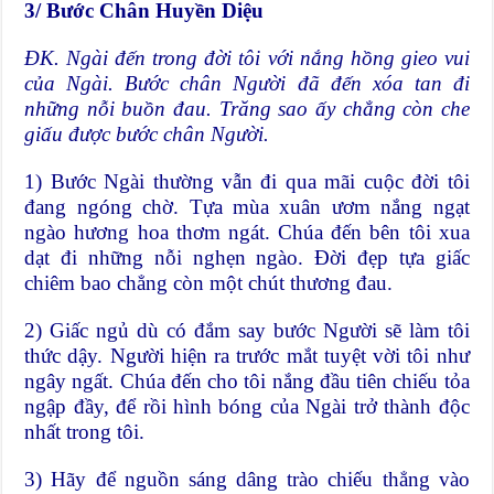
3/
Bước Chân Huyền Diệu
ĐK
. Ngài đến trong đời tôi với nắng hồng gieo vui
của Ngài. Bước chân Người đã đến xóa tan đi
những nỗi buồn đau
. Trăng sao ấy chẳng còn
che
giấu được bước chân Người
.
1) Bước Ngài thường vẫn đi qua mãi cuộc đời tôi
đang ngóng chờ. Tựa mùa xuân ươm nắng ngạt
ngào hương hoa thơm ngát. Chúa đến bên tôi xua
dạt đi những nỗi nghẹn ngào. Đời đẹp tựa giấc
chiêm bao chẳng còn một chút thương đau.
2) Giấc ngủ dù có đắm say bước Người sẽ làm tôi
thức dậy. Người hiện ra trước mắt tuyệt vời tôi như
ngây ngất. Chúa đến cho tôi nắng đầu tiên chiếu tỏa
ngập đầy, để rồi hình bóng của Ngài trở thành độc
nhất trong tôi.
3) Hãy để nguồn sáng dâng trào chiếu thẳng vào