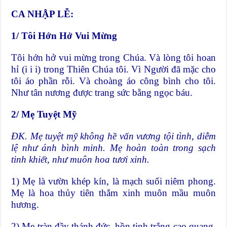
CA NHẬP LỄ:
1/ Tôi Hớn Hở Vui Mừng
Tôi hớn hở vui mừng trong Chúa. Và lòng tôi hoan
hỉ (i i i) trong Thiên Chúa tôi. Vì Người đã mặc cho
tôi áo phần rỗi. Và choàng áo công bình cho tôi.
Như tân nương được trang sức bằng ngọc báu.
2/ Mẹ Tuyệt Mỹ
ĐK. Mẹ tuyệt mỹ không hề vấn vương tội tình, diễm
lệ như ánh bình minh. Mẹ hoàn toàn trong sạch
tinh khiết, như muôn hoa tươi xinh.
1) Mẹ là vườn khép kín, là mạch suối niêm phong.
Mẹ là hoa thủy tiên thắm xinh muôn mầu muôn
hương.
2) Mẹ tràn đầy thánh đức, hồn tinh trắng cao quang.