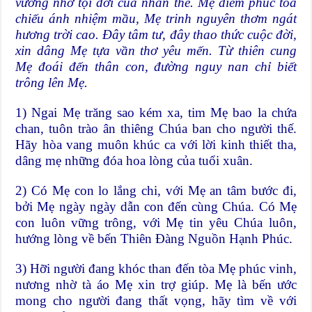
vướng nhơ tội đời của nhân thế. Mẹ diễm phúc tỏa
chiếu ánh nhiệm mầu, Mẹ trinh nguyên thơm ngát
hương trời cao. Đây tâm tư, đây thao thức cuộc đời,
xin dâng Mẹ tựa vần thơ yêu mến. Từ thiên cung
Mẹ đoái đến thân con, đường nguy nan chỉ biết
trông lên Mẹ.
1) Ngai Mẹ trăng sao kém xa, tim Mẹ bao la chứa
chan, tuôn trào ân thiêng Chúa ban cho người thế.
Hãy hòa vang muôn khúc ca với lời kinh thiết tha,
dâng mẹ những đóa hoa lòng của tuổi xuân.
2) Có Mẹ con lo lắng chi, với Mẹ an tâm bước đi,
bởi Mẹ ngày ngày dẫn con đến cùng Chúa. Có Mẹ
con luôn vững trông, với Mẹ tin yêu Chúa luôn,
hướng lòng về bến Thiên Đàng Nguồn Hạnh Phúc.
3) Hỡi người đang khóc than đến tòa Mẹ phúc vinh,
nương nhờ tà áo Mẹ xin trợ giúp. Mẹ là bến ước
mong cho người đang thất vọng, hãy tìm về với