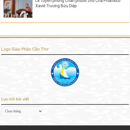
Lễ Tuyên phong Chân phước cho Cha Phanxicô
Xaviê Trương Bửu Diệp
Logo Giáo Phận Cần Thơ
Lưu trữ bài viết
Lưu
trữ
bài
viết