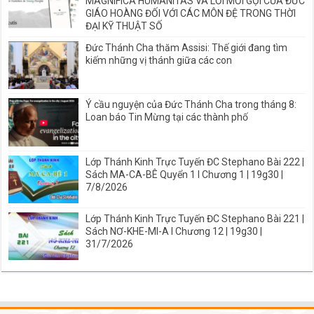
MAGNIFICA HUMANITAS VÀ LỜI MỜI GỌI CỦA ĐỨC
GIÁO HOÀNG ĐỐI VỚI CÁC MÔN ĐỆ TRONG THỜI
ĐẠI KỸ THUẬT SỐ
Đức Thánh Cha thăm Assisi: Thế giới đang tìm
kiếm những vị thánh giữa các con
Ý cầu nguyện của Đức Thánh Cha trong tháng 8:
Loan báo Tin Mừng tại các thành phố
Lớp Thánh Kinh Trực Tuyến ĐC Stephano Bài 222 |
Sách MA-CA-BÊ Quyển 1 I Chương 1 | 19g30 |
7/8/2026
Lớp Thánh Kinh Trực Tuyến ĐC Stephano Bài 221 |
Sách NƠ-KHE-MI-A I Chương 12 | 19g30 |
31/7/2026