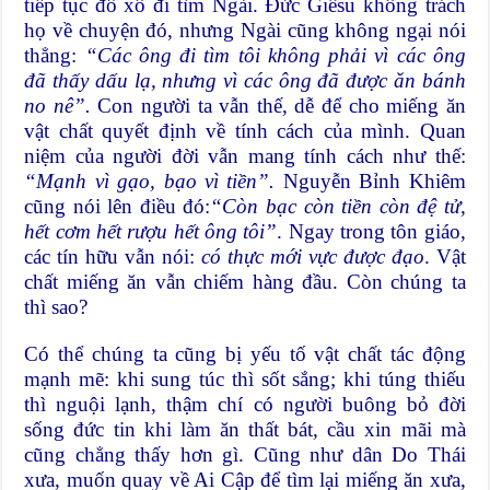
tiếp tục đổ xô đi tìm Ngài. Ðức Giêsu không trách
họ về chuyện đó, nhưng Ngài cũng không ngại nói
thẳng:
“Các ông đi tìm tôi không phải vì các ông
đã thấy dấu lạ, nhưng vì các ông đã được ăn bánh
no nê”.
Con người ta vẫn thế, dễ để cho miếng ăn
vật chất quyết định về tính cách của mình. Quan
niệm của người đời vẫn mang tính cách như thế:
“Mạnh vì gạo, bạo vì tiền”.
Nguyễn Bỉnh Khiêm
cũng nói lên điều đó:
“Còn bạc còn tiền còn đệ tử,
hết cơm hết rượu hết ông tôi”
. Ngay trong tôn giáo,
các tín hữu vẫn nói:
có thực mới vực được đạo
. Vật
chất miếng ăn vẫn chiếm hàng đầu. Còn chúng ta
thì sao?
Có thể chúng ta cũng bị yếu tố vật chất tác động
mạnh mẽ: khi sung túc thì sốt sắng; khi túng thiếu
thì nguội lạnh, thậm chí có người buông bỏ đời
sống đức tin khi làm ăn thất bát, cầu xin mãi mà
cũng chẳng thấy hơn gì. Cũng như dân Do Thái
xưa, muốn quay về Ai Cập để tìm lại miếng ăn xưa,