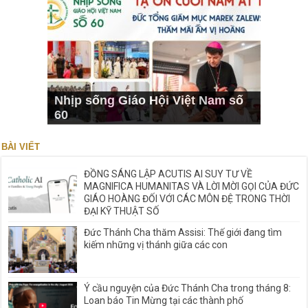
Nhịp sống Giáo Hội Việt Nam số
60
BÀI VIẾT
ĐỒNG SÁNG LẬP ACUTIS AI SUY TƯ VỀ
MAGNIFICA HUMANITAS VÀ LỜI MỜI GỌI CỦA ĐỨC
GIÁO HOÀNG ĐỐI VỚI CÁC MÔN ĐỆ TRONG THỜI
ĐẠI KỸ THUẬT SỐ
Đức Thánh Cha thăm Assisi: Thế giới đang tìm
kiếm những vị thánh giữa các con
Ý cầu nguyện của Đức Thánh Cha trong tháng 8:
Loan báo Tin Mừng tại các thành phố