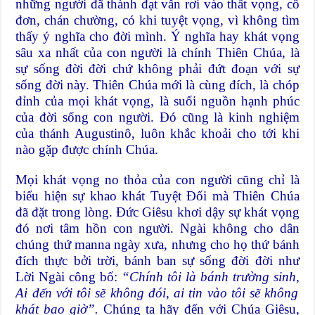
những người đã thành đạt vẫn rơi vào thất vọng, cô
đơn, chán chường, có khi tuyệt vọng, vì không tìm
thấy ý nghĩa cho đời mình. Ý nghĩa hay khát vọng
sâu xa nhất của con người là chính Thiên Chúa, là
sự sống đời đời chứ không phải đứt đoạn với sự
sống đời này. Thiên Chúa mới là cùng đích, là chóp
đỉnh của mọi khát vọng, là suối nguồn hạnh phúc
của đời sống con người. Đó cũng là kinh nghiệm
của thánh Augustinô, luôn khắc khoải cho tới khi
nào gặp được chính Chúa.
Mọi khát vọng no thỏa của con người cũng chỉ là
biểu hiện sự khao khát Tuyệt Đối mà Thiên Chúa
đã đặt trong lòng. Đức Giêsu khơi dậy sự khát vọng
đó nơi tâm hồn con người. Ngài không cho dân
chúng thứ manna ngày xưa, nhưng cho họ thứ bánh
đích thực bởi trời, bánh ban sự sống đời đời như
Lời Ngài công bố:
“Chính tôi là bánh trường sinh,
Ai đến với tôi sẽ không đói, ai tin vào tôi sẽ không
khát bao giờ”.
Chúng ta hãy đến với Chúa Giêsu,