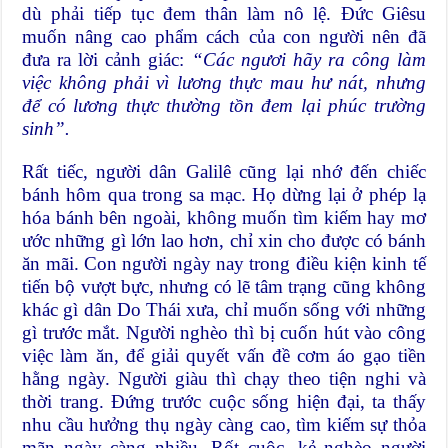
dù phải tiếp tục đem thân làm nô lệ. Đức Giêsu
muốn nâng cao phẩm cách của con người nên đã
đưa ra lời cảnh giác:
“Các ngươi hãy ra công làm
việc không phải vì lương thực mau hư nát, nhưng
để có lương thực t
h
ường tồn đem lại phúc trường
sinh”.
Rất tiếc, người dân Galilê cũng lại nhớ đến chiếc
bánh hôm qua trong sa mạc. Họ dừng lại ở phép lạ
hóa bánh bên ngoài, không muốn tìm kiếm hay mơ
ước những gì lớn lao hơn, chỉ xin cho được có bánh
ăn mãi. Con người ngày nay trong điều kiện kinh tế
tiến bộ vượt bực, nhưng có lẽ tâm trạng cũng không
khác gì dân Do Thái xưa, chỉ muốn sống với những
gì trước mắt. Người nghèo thì bị cuốn hút vào công
việc làm ăn, để giải quyết vấn đề cơm áo gạo tiền
hằng ngày. Người giàu thì chạy theo tiện nghi và
thời trang. Đứng trước cuộc sống hiện đại, ta thấy
nhu cầu hưởng thụ ngày càng cao, tìm kiếm sự thỏa
mãn ngày càng nhiều. Rốt cuộc, kẻ nghèo người