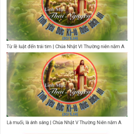
Từ lề luật đến trái tim | Chúa Nhật VI Thường niên năm A
Là muối, là ánh sáng | Chúa Nhật V Thường Niên năm A