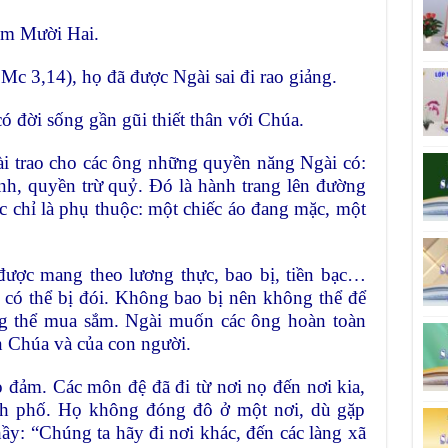
óm Mười Hai.
 Mc 3,14), họ đã được Ngài sai đi rao giảng.
có đời sống gần gũi thiết thân với Chúa.
ài trao cho các ông những quyền năng Ngài có:
nh, quyền trừ quỷ. Đó là hành trang lên đường
c chỉ là phụ thuộc: một chiếc áo đang mặc, một
.
ược mang theo lương thực, bao bị, tiền bạc…
có thể bị đói. Không bao bị nên không thể để
g thể mua sắm. Ngài muốn các ông hoàn toàn
n Chúa và của con người.
 đảm. Các môn đệ đã đi từ nơi nọ đến nơi kia,
ành phố. Họ không đóng đô ở một nơi, dù gặp
ầy: “Chúng ta hãy đi nơi khác, đến các làng xã