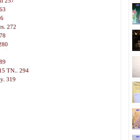
đi 257
63
66
es. 272
78
 280
89
 15 TN.. 294
y. 319