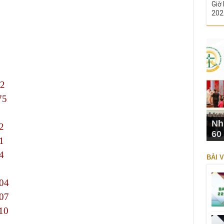
Giờ 
202
72
75
Nh
2
60
1
4
BÀI V
04
07
10