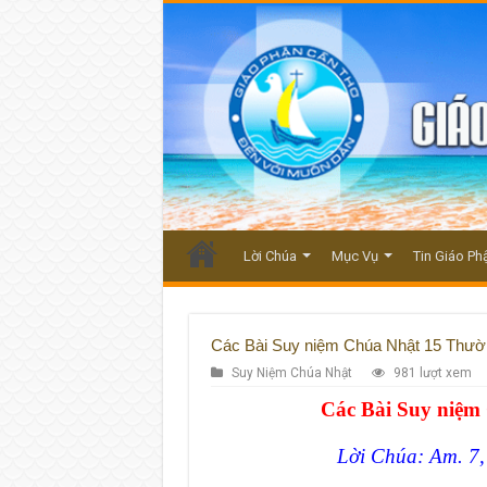
Lời Chúa
Mục Vụ
Tin Giáo Ph
Các Bài Suy niệm Chúa Nhật 15 Thườ
Suy Niệm Chúa Nhật
981 lượt xem
Các Bài Suy ni
ệ
m 
Lời Chúa: Am. 7, 