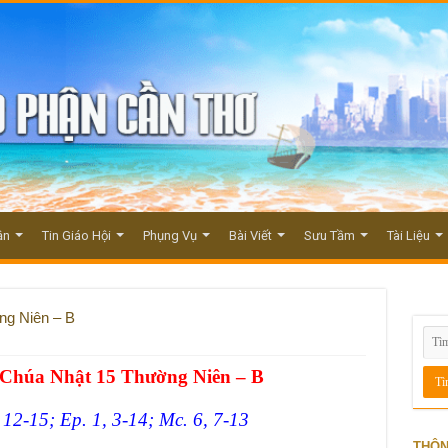
ận
Tin Giáo Hội
Phụng Vụ
Bài Viết
Sưu Tầm
Tài Liệu
ng Niên – B
Chúa Nh
ậ
t 15 Th
ườ
ng Niên – B
12-15; Ep. 1, 3-14; Mc. 6, 7-13
THÔN