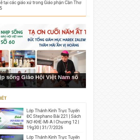
lễ tại các giáo xứ trong Giáo phận Cần Thơ
5
ịp sống Giáo Hội Việt Nam số
IẾT
Lớp Thánh Kinh Trực Tuyến
ĐC Stephano Bài 221 | Sách
NƠ-KHE-MI-A I Chương 12 |
19g30 | 31/7/2026
Lớp Thánh Kinh Trực Tuyến