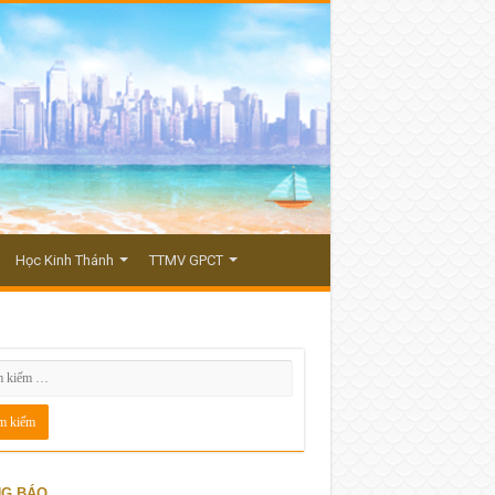
Học Kinh Thánh
TTMV GPCT
G BÁO