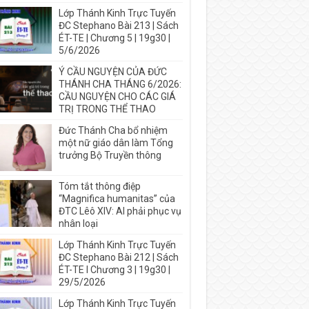
Lớp Thánh Kinh Trực Tuyến
ĐC Stephano Bài 213 | Sách
ÉT-TE | Chương 5 | 19g30 |
5/6/2026
Ý CẦU NGUYỆN CỦA ĐỨC
THÁNH CHA THÁNG 6/2026:
CẦU NGUYỆN CHO CÁC GIÁ
TRỊ TRONG THỂ THAO
Đức Thánh Cha bổ nhiệm
một nữ giáo dân làm Tổng
trưởng Bộ Truyền thông
Tóm tắt thông điệp
“Magnifica humanitas” của
ĐTC Lêô XIV: AI phải phục vụ
nhân loại
Lớp Thánh Kinh Trực Tuyến
ĐC Stephano Bài 212 | Sách
ÉT-TE I Chương 3 | 19g30 |
29/5/2026
Lớp Thánh Kinh Trực Tuyến