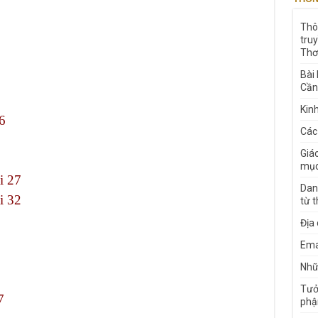
Thô
tru
Thơ
Bài
Cần
Kin
6
Các
Giá
mục
i 27
Dan
i 32
từ 
Địa
Ema
Nhữn
Tưở
7
phậ