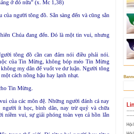
ảng ở đó nữa” (x. Mc 1,38)
ếu của người tông đồ. Sẵn sàng đến và cũng sẵn
hiên Chúa đang đến. Đó là một tin vui, nhưng
Người tông đồ cần can đảm nói điều phải nói.
buộc của Tin Mừng, không bóp méo Tin Mừng
g không mỵ dân để vuốt ve dư luận. Người tông
 một cách nồng hậu hay lạnh nhạt.
Bann
cho Tin Mừng.
vui của các môn đệ. Những người đánh cá nay
Li
 người ít học, bình dân, nay trừ quỷ và chữa
-----
 niềm vui, sự giải phóng toàn vẹn cả hồn lẫn
-----
Hội
Hội