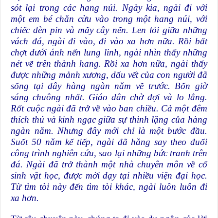
sót lại trong các hang núi. Ngày kia, ngài đi với
một em bé chăn cừu vào trong một hang núi, với
chiếc đèn pin và mấy cây nến. Len lỏi giữa những
vách đá, ngài đi vào, đi vào xa hơn nữa. Rồi bất
chợt dưới ánh nến lung linh, ngài nhìn thấy những
nét vẽ trên thành hang. Rồi xa hơn nữa, ngài thấy
được những mảnh xương, dấu vết của con người đã
sống tại đây hàng ngàn năm về trước. Bốn giờ
sáng chuông nhất. Giáo dân chờ đợi và lo lắng.
Rốt cuộc ngài đã trở về vào ban chiều. Cả một đêm
thích thú và kinh ngạc giữa sự thinh lặng của hàng
ngàn năm. Nhưng đây mới chỉ là một bước đầu.
Suốt 50 năm kế tiếp, ngài đã hăng say theo đuổi
công trình nghiên cứu, sao lại những bức tranh trên
đá. Ngài đã trở thành một nhà chuyên môn về cổ
sinh vật học, được mời dạy tại nhiều viện đại học.
Từ tìm tòi này đến tìm tòi khác, ngài luôn luôn đi
xa hơn.