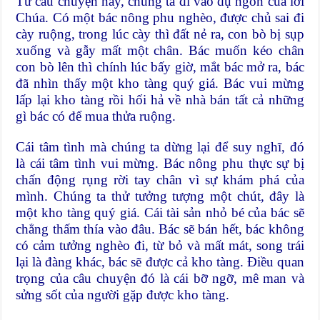
Từ câu chuyện này, chúng ta đi vào dụ ngôn của lời
Chúa. Có một bác nông phu nghèo, được chủ sai đi
cày ruộng, trong lúc cày thì đất nẻ ra, con bò bị sụp
xuống và gẫy mất một chân. Bác muốn kéo chân
con bò lên thì chính lúc bấy giờ, mắt bác mở ra, bác
đã nhìn thấy một kho tàng quý giá. Bác vui mừng
lấp lại kho tàng rồi hối hả về nhà bán tất cả những
gì bác có để mua thửa ruộng.
Cái tâm tình mà chúng ta dừng lại để suy nghĩ, đó
là cái tâm tình vui mừng. Bác nông phu thực sự bị
chấn động rụng rời tay chân vì sự khám phá của
mình. Chúng ta thử tưởng tượng một chút, đây là
một kho tàng quý giá. Cái tài sản nhỏ bé của bác sẽ
chẳng thấm thía vào đâu. Bác sẽ bán hết, bác không
có cảm tưởng nghèo đi, từ bỏ và mất mát, song trái
lại là đàng khác, bác sẽ được cả kho tàng. Điều quan
trọng của câu chuyện đó là cái bỡ ngỡ, mê man và
sửng sốt của người gặp được kho tàng.