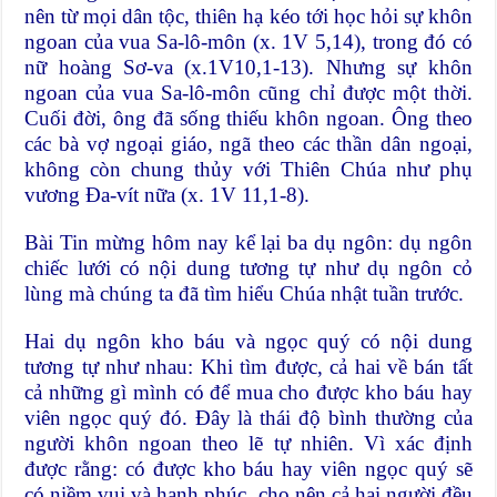
nên từ mọi dân tộc, thiên hạ kéo tới học hỏi sự khôn
ngoan của vua Sa-lô-môn (x. 1V 5,14), trong đó có
nữ hoàng Sơ-va (x.1V10,1-13). Nhưng sự khôn
ngoan của vua Sa-lô-môn cũng chỉ được một thời.
Cuối đời, ông đã sống thiếu khôn ngoan. Ông theo
các bà vợ ngoại giáo, ngã theo các thần dân ngoại,
không còn chung thủy với Thiên Chúa như phụ
vương Đa-vít nữa (x. 1V 11,1-8).
Bài Tin mừng hôm nay kể lại ba dụ ngôn: dụ ngôn
chiếc lưới có nội dung tương tự như dụ ngôn cỏ
lùng mà chúng ta đã tìm hiểu Chúa nhật tuần trước.
Hai dụ ngôn kho báu và ngọc quý có nội dung
tương tự như nhau: Khi tìm được, cả hai về bán tất
cả những gì mình có để mua cho được kho báu hay
viên ngọc quý đó. Đây là thái độ bình thường của
người khôn ngoan theo lẽ tự nhiên. Vì xác định
được rằng: có được kho báu hay viên ngọc quý sẽ
có niềm vui và hạnh phúc, cho nên cả hai người đều