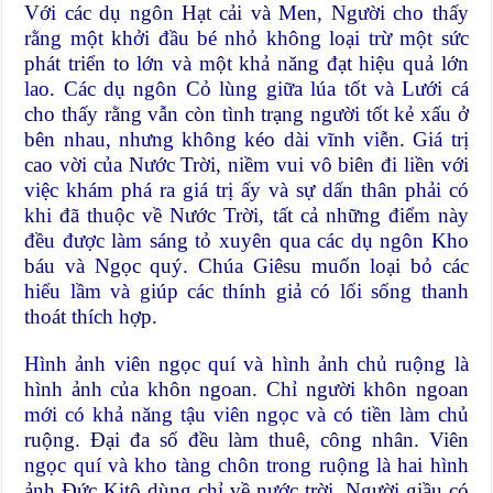
Với các dụ ngôn Hạt cải và Men, Người cho thấy
rằng một khởi đầu bé nhỏ không loại trừ một sức
phát triển to lớn và một khả năng đạt hiệu quả lớn
lao. Các dụ ngôn Cỏ lùng giữa lúa tốt và Lưới cá
cho thấy rằng vẫn còn tình trạng người tốt kẻ xấu ở
bên nhau, nhưng không kéo dài vĩnh viễn. Giá trị
cao vời của Nước Trời, niềm vui vô biên đi liền với
việc khám phá ra giá trị ấy và sự dấn thân phải có
khi đã thuộc về Nước Trời, tất cả những điểm này
đều được làm sáng tỏ xuyên qua các dụ ngôn Kho
báu và Ngọc quý. Chúa Giêsu muốn loại bỏ các
hiểu lầm và giúp các thính giả có lối sống thanh
thoát thích hợp.
Hình ảnh viên ngọc quí và hình ảnh chủ ruộng là
hình ảnh của khôn ngoan. Chỉ người khôn ngoan
mới có khả năng tậu viên ngọc và có tiền làm chủ
ruộng. Đại đa số đều làm thuê, công nhân. Viên
ngọc quí và kho tàng chôn trong ruộng là hai hình
ảnh Đức Kitô dùng chỉ về nước trời. Người giầu có