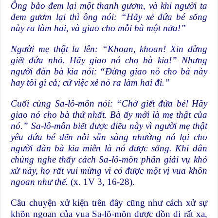
Ông bảo đem lại một thanh gươm, và khi người ta
đem gươm lại thì ông nói: “Hãy xẻ đứa bé sống
này ra làm hai, và giao cho mỗi bà một nửa!”
Người mẹ thật la lên: “Khoan, khoan! Xin đừng
giết đứa nhỏ. Hãy giao nó cho bà kia!” Nhưng
người đàn bà kia nói: “Đừng giao nó cho bà này
hay tôi gì cả; cứ việc xẻ nó ra làm hai đi.”
Cuối cùng Sa-lô-môn nói: “Chớ giết đứa bé! Hãy
giao nó cho bà thứ nhất. Bà ấy mới là mẹ thật của
nó.” Sa-lô-môn biết được điều này vì người mẹ thật
yêu đứa bé đến nỗi sẵn sàng nhường nó lại cho
người đàn bà kia miễn là nó được sống. Khi dân
chúng nghe thấy cách Sa-lô-môn phân giải vụ khó
xử này, họ rất vui mừng vì có được một vị vua khôn
ngoan như thế.
(x. 1V 3, 16-28).
Câu chuyện xử kiện trên đây cũng như cách xử sự
khôn ngoan của vua Sa-lô-môn được đồn đi rất xa,