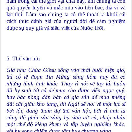
hãm trong cái thế giới vật chất này, khi chúng ta còn
quá quyến luyến và mắc míu vào tiền bạc, địa vị và
lạc thú. Làm sao chúng ta có thể thoát ra khỏi cái
cách thức đánh giá của người đời để cảm nghiệm
được sự quý giá và siêu việt của Nước Trời.
5. Thế vận hội
Giả như Chúa Giêsu sống vào thời buổi hiện giờ,
thì có lẽ đoạn Tin Mừng sáng hôm nay đã có
những hình ảnh khác. Thay vì nói về tay lái buôn
đã hy sinh tất cả để mua cho được viên ngọc quý,
hay bác nông dân bán cả gia sản để mua miếng
đất cất giấu kho tàng, thì Ngài sẽ nói về một lực sĩ
bơi lội, đang tham dự thế vận hội, bởi vì anh ta
cũng đã phải sẵn sàng hy sinh tất cả, chấp nhận
một chế độ kiêng khem và tập luyện nghiêm khắc,
với hy vọng chiếm được tấm huy chương vàng
.