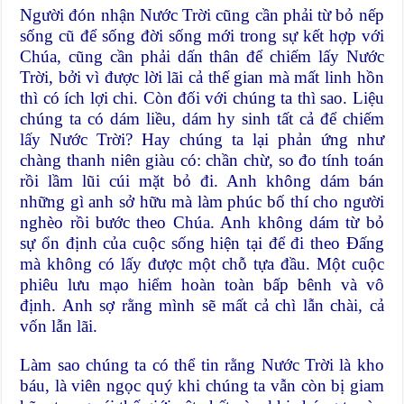
Người đón nhận Nước Trời cũng cần phải từ bỏ nếp
sống cũ để sống đời sống mới trong sự kết hợp với
Chúa, cũng cần phải dấn thân để chiếm lấy Nước
Trời, bởi vì được lời lãi cả thế gian mà mất linh hồn
thì có ích lợi chi. Còn đối với chúng ta thì sao. Liệu
chúng ta có dám liều, dám hy sinh tất cả để chiếm
lấy Nước Trời? Hay chúng ta lại phản ứng như
chàng thanh niên giàu có: chần chừ, so đo tính toán
rồi lầm lũi cúi mặt bỏ đi. Anh không dám bán
những gì anh sở hữu mà làm phúc bố thí cho người
nghèo rồi bước theo Chúa. Anh không dám từ bỏ
sự ổn định của cuộc sống hiện tại để đi theo Đấng
mà không có lấy được một chỗ tựa đầu. Một cuộc
phiêu lưu mạo hiểm hoàn toàn bấp bênh và vô
định. Anh sợ rằng mình sẽ mất cả chì lẫn chài, cả
vốn lẫn lãi.
Làm sao chúng ta có thể tin rằng Nước Trời là kho
báu, là viên ngọc quý khi chúng ta vẫn còn bị giam