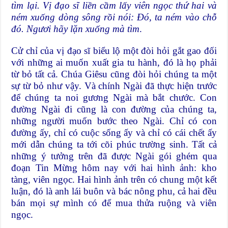
tìm lại. Vị đạo sĩ liền cầm lấy viên ngọc thứ hai và
ném xuống dòng sông rồi nói: Đó, ta ném vào chỗ
đó. Ngươi hãy lặn xuống mà tìm
.
Cử chỉ của vị đạo sĩ biểu lộ một đòi hỏi gắt gao đối
với những ai muốn xuất gia tu hành, đó là họ phải
từ bỏ tất cả. Chúa Giêsu cũng đòi hỏi chúng ta một
sự từ bỏ như vậy. Và chính Ngài đã thực hiện trước
để chúng ta noi gương Ngài mà bắt chước. Con
đường Ngài đi cũng là con đường của chúng ta,
những người muốn bước theo Ngài. Chỉ có con
đường ấy, chỉ có cuộc sống ấy và chỉ có cái chết ấy
mới dẫn chúng ta tới cõi phúc trường sinh. Tất cả
những ý tưởng trên đã được Ngài gói ghém qua
đoạn Tin Mừng hôm nay với hai hình ảnh: kho
tàng, viên ngọc. Hai hình ảnh trên có chung một kết
luận, đó là anh lái buôn và bác nông phu, cả hai đều
bán mọi sự mình có để mua thửa ruộng và viên
ngọc.