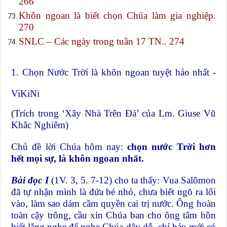
266
Khôn ngoan là biết chọn Chúa làm gia nghiệp.
270
SNLC – Các ngày trong tuần 17 TN.. 274
1. Chọn Nước Trời là khôn ngoan tuyệt hảo nhất -
ViKiNi
(Trích trong ‘Xây Nhà Trên Đá’ của Lm. Giuse Vũ
Khắc Nghiêm)
Chủ đề lời Chúa hôm nay:
chọn nước Trời hơn
hết mọi sự, là khôn ngoan nhất.
Bài đọc I
(1V. 3, 5. 7-12) cho ta thấy: Vua Salômon
đã tự nhận mình là đứa bé nhỏ, chưa biết ngõ ra lối
vào, làm sao dám cầm quyền cai trị nước. Ông hoàn
toàn cậy trông, cầu xin Chúa ban cho ông tâm hồn
biết lắng nghe để nghe Chúa dậy dỗ, chỉ bảo mới có