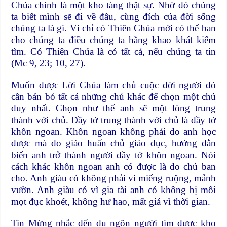
Chúa chính là một kho tàng thật sự. Nhờ đó chúng
ta biết mình sẽ đi về đâu, cùng đích của đời sống
chúng ta là gì. Vì chỉ có Thiên Chúa mới có thể ban
cho chúng ta điều chúng ta hằng khao khát kiếm
tìm. Có Thiên Chúa là có tất cả, nếu chúng ta tin
(Mc 9, 23; 10, 27).
Muốn được Lời Chúa làm chủ cuộc đời người đó
cần bán bỏ tất cả những chủ khác để chọn một chủ
duy nhất. Chọn như thế anh sẽ một lòng trung
thành với chủ. Đầy tớ trung thành với chủ là đầy tớ
khôn ngoan. Khôn ngoan không phải do anh học
được mà do giáo huấn chủ giáo dục, hướng dẫn
biến anh trở thành người đầy tớ khôn ngoan. Nói
cách khác khôn ngoan anh có được là do chủ ban
cho. Anh giàu có không phải vì miếng ruộng, mảnh
vườn. Anh giàu có vì gia tài anh có không bị mối
mọt đục khoét, không hư hao, mất giá vì thời gian.
Tin Mừng nhắc đến dụ ngôn người tìm được kho