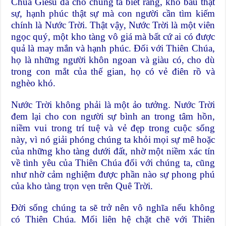
Chúa Giêsu đã cho chúng ta biết rằng, kho báu thật
sự, hạnh phúc thật sự mà con người cần tìm kiếm
chính là Nước Trời. Thật vậy, Nước Trời là một viên
ngọc quý, một kho tàng vô giá mà bất cứ ai có được
quả là may mắn và hạnh phúc. Đối với Thiên Chúa,
họ là những người khôn ngoan và giàu có, cho dù
trong con mắt của thế gian, họ có vẻ điên rồ và
nghèo khó.
Nước Trời không phải là một ảo tưởng. Nước Trời
đem lại cho con người sự bình an trong tâm hồn,
niềm vui trong trí tuệ và vẻ đẹp trong cuộc sống
này, vì nó giải phóng chúng ta khỏi mọi sự mê hoặc
của những kho tàng dưới đất, nhờ một niềm xác tín
về tình yêu của Thiên Chúa đối với chúng ta, cũng
như nhờ cảm nghiệm được phần nào sự phong phú
của kho tàng trọn vẹn trên Quê Trời.
Đời sống chúng ta sẽ trở nên vô nghĩa nếu không
có Thiên Chúa. Mối liên hệ chặt chẽ với Thiên