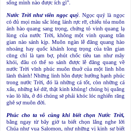
sống mình nào được ích gì”.
Nước Trời như viên ngọc quý
. Ngọc quý là ngọc
có đủ mọi màu sắc lóng lánh rực rỡ, chiếu tỏa muôn
ánh hào quang sang trọng, chứng tỏ vinh quang lạ
lùng của nước Trời, không một vinh quang trần
gian nào sánh kịp. Muôn ngàn lễ đăng quang hào
nhoáng hay quốc khánh long trọng của trần gian
cũng chỉ là tạm bợ, phút chốc tiêu tan như mây
khói, đâu có thể so sánh được lễ đăng quang về
nước Trời vĩnh phúc muôn thuở của một linh hồn
lành thánh! Những linh hồn được hưởng hạnh phúc
trong nước Trời, đó là những cá tốt, còn những cá
xấu, những kẻ dữ, thật kinh khủng! chúng bị quẳng
vào lò lửa, ở đó chúng sẽ phải khóc lóc nghiến răng
ghê sợ muôn đời.
Phúc cho ta vô cùng khi biết chọn Nước Trời,
bằng ngay từ bây giờ ta biết chọn lắng nghe lời
Chúa như vua Salomon, như những vị kinh sư biết