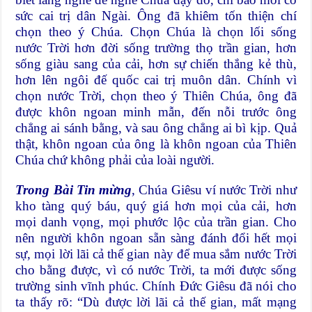
sức cai trị dân Ngài. Ông đã khiêm tốn thiện chí
chọn theo ý Chúa. Chọn Chúa là chọn lối sống
nước Trời hơn đời sống trường thọ trần gian, hơn
sống giàu sang của cải, hơn sự chiến thắng kẻ thù,
hơn lên ngôi đế quốc cai trị muôn dân. Chính vì
chọn nước Trời, chọn theo ý Thiên Chúa, ông đã
được khôn ngoan minh mẫn, đến nỗi trước ông
chẳng ai sánh bằng, và sau ông chẳng ai bì kịp. Quả
thật, khôn ngoan của ông là khôn ngoan của Thiên
Chúa chứ không phải của loài người.
Trong Bài Tin mừng
, Chúa Giêsu ví nước Trời như
kho tàng quý báu, quý giá hơn mọi của cải, hơn
mọi danh vọng, mọi phước lộc của trần gian. Cho
nên người khôn ngoan sẵn sàng đánh đổi hết mọi
sự, mọi lời lãi cả thế gian này để mua sắm nước Trời
cho bằng được, vì có nước Trời, ta mới được sống
trường sinh vĩnh phúc. Chính Đức Giêsu đã nói cho
ta thấy rõ: “Dù được lời lãi cả thế gian, mất mạng