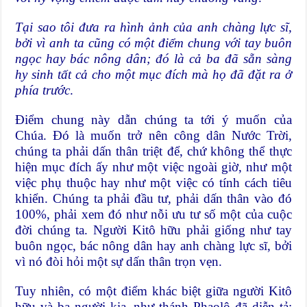
Tại sao tôi đưa ra hình ảnh của anh chàng lực sĩ,
bởi vì anh ta cũng có một điểm chung với tay buôn
ngọc hay bác nông dân; đó là cả ba đã sẵn sàng
hy sinh tất cả cho một mục đích mà họ đã đặt ra ở
phía trước
.
Điểm chung này dẫn chúng ta tới ý muốn của
Chúa. Đó là muốn trở nên công dân Nước Trời,
chúng ta phải dấn thân triệt để, chứ không thể thực
hiện mục đích ấy như một việc ngoài giờ, như một
việc phụ thuộc hay như một việc có tính cách tiêu
khiển. Chúng ta phải đầu tư, phải dấn thân vào đó
100%, phải xem đó như nỗi ưu tư số một của cuộc
đời chúng ta. Người Kitô hữu phải giống như tay
buôn ngọc, bác nông dân hay anh chàng lực sĩ, bởi
vì nó đòi hỏi một sự dấn thân trọn vẹn.
Tuy nhiên, có một điểm khác biệt giữa người Kitô
hữu và ba người kia, như thánh Phaolô đã diễn tả: