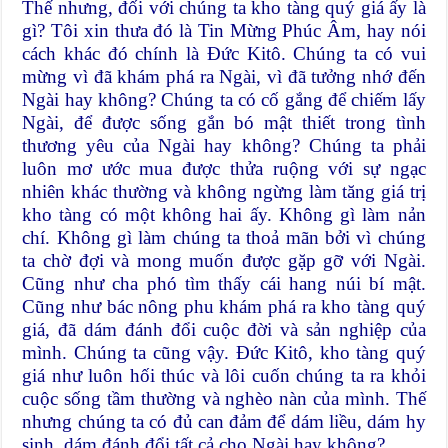
Thế nhưng, đối với chúng ta kho tàng quý giá ấy là
gì? Tôi xin thưa đó là Tin Mừng Phúc Âm, hay nói
cách khác đó chính là Đức Kitô. Chúng ta có vui
mừng vì đã khám phá ra Ngài, vì đã tưởng nhớ đến
Ngài hay không? Chúng ta có cố gắng để chiếm lấy
Ngài, để được sống gắn bó mật thiết trong tình
thương yêu của Ngài hay không? Chúng ta phải
luôn mơ ước mua được thửa ruộng với sự ngạc
nhiên khác thường và không ngừng làm tăng giá trị
kho tàng có một không hai ấy. Không gì làm nản
chí. Không gì làm chúng ta thoả mãn bởi vì chúng
ta chờ đợi và mong muốn được gặp gỡ với Ngài.
Cũng như cha phó tìm thấy cái hang núi bí mật.
Cũng như bác nông phu khám phá ra kho tàng quý
giá, đã dám đánh đổi cuộc đời và sản nghiệp của
mình. Chúng ta cũng vậy. Đức Kitô, kho tàng quý
giá như luôn hối thúc và lôi cuốn chúng ta ra khỏi
cuộc sống tầm thường và nghèo nàn của mình. Thế
nhưng chúng ta có đủ can đảm để dám liều, dám hy
sinh, dám đánh đổi tất cả cho Ngài hay không?