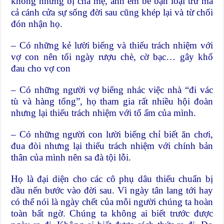
không những bị cha mẹ, anh em bè bạn loại trừ mà
cả cánh cửa sự sống đời sau cũng khép lại và từ chối
đón nhận họ.
– Có những kẻ lười biếng và thiếu trách nhiệm với
vợ con nên tối ngày rượu chè, cờ bạc… gây khổ
đau cho vợ con
– Có những người vợ biếng nhác việc nhà “đi vác
tù và hàng tổng”, họ tham gia rất nhiều hội đoàn
nhưng lại thiếu trách nhiệm với tổ ấm của mình.
– Có những người con lười biếng chỉ biết ăn chơi,
đua đòi nhưng lại thiếu trách nhiệm với chính bản
thân của mình nên sa đà tội lỗi.
Họ là đại diện cho các cô phụ dâu thiếu chuẩn bị
dầu nến bước vào đời sau. Vì ngày tân lang tới hay
có thể nói là ngày chết của mỗi người chúng ta hoàn
toàn bất ngờ. Chúng ta không ai biết trước được