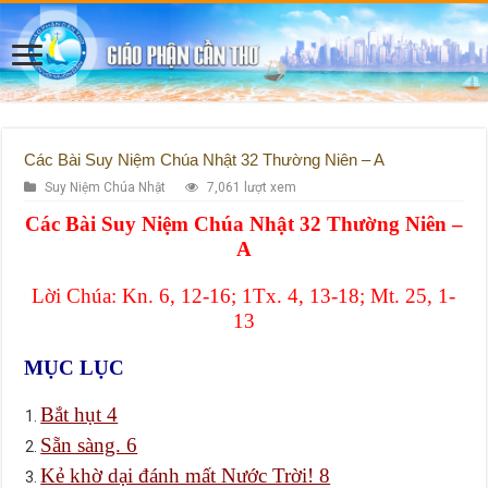
Các Bài Suy Niệm Chúa Nhật 32 Thường Niên – A
Suy Niệm Chúa Nhật
7,061 lượt xem
Các Bài Suy Niệm Chúa Nhật 32 Thường Niên –
A
Lời Chúa: Kn. 6, 12-16; 1Tx. 4, 13-18; Mt. 25, 1-
13
MỤC LỤC
Bắt hụt 4
Sẵn sàng. 6
Kẻ khờ dại đánh mất Nước Trời! 8