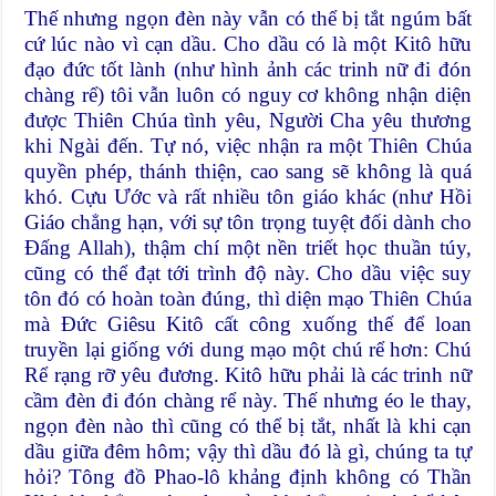
Thế nhưng ngọn đèn này vẫn có thể bị tắt ngúm bất
cứ lúc nào vì cạn dầu. Cho dầu có là một Kitô hữu
đạo đức tốt lành (như hình ảnh các trinh nữ đi đón
chàng rể) tôi vẫn luôn có nguy cơ không nhận diện
được Thiên Chúa tình yêu, Người Cha yêu thương
khi Ngài đến. Tự nó, việc nhận ra một Thiên Chúa
quyền phép, thánh thiện, cao sang sẽ không là quá
khó. Cựu Ước và rất nhiều tôn giáo khác (như Hồi
Giáo chẳng hạn, với sự tôn trọng tuyệt đối dành cho
Đấng Allah), thậm chí một nền triết học thuần túy,
cũng có thể đạt tới trình độ này. Cho dầu việc suy
tôn đó có hoàn toàn đúng, thì diện mạo Thiên Chúa
mà Đức Giêsu Kitô cất công xuống thế để loan
truyền lại giống với dung mạo một chú rể hơn: Chú
Rể rạng rỡ yêu đương. Kitô hữu phải là các trinh nữ
cầm đèn đi đón chàng rể này. Thế nhưng éo le thay,
ngọn đèn nào thì cũng có thể bị tắt, nhất là khi cạn
dầu giữa đêm hôm; vậy thì dầu đó là gì, chúng ta tự
hỏi? Tông đồ Phao-lô khảng định không có Thần