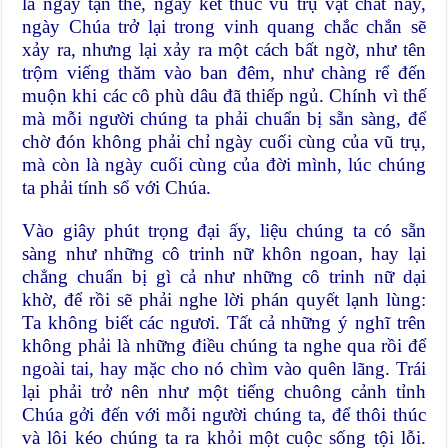
là ngày tận thế, ngày kết thúc vũ trụ vật chất này,
ngày Chúa trở lại trong vinh quang chắc chắn sẽ
xảy ra, nhưng lại xảy ra một cách bất ngờ, như tên
trộm viếng thăm vào ban đêm, như chàng rể đến
muộn khi các cô phù dâu đã thiếp ngủ. Chính vì thế
mà mỗi người chúng ta phải chuẩn bị sẵn sàng, để
chờ đón không phải chỉ ngày cuối cùng của vũ trụ,
mà còn là ngày cuối cùng của đời mình, lúc chúng
ta phải tính sổ với Chúa.
Vào giây phút trọng đại ấy, liệu chúng ta có sẵn
sàng như những cô trinh nữ khôn ngoan, hay lại
chẳng chuẩn bị gì cả như những cô trinh nữ dại
khờ, để rồi sẽ phải nghe lời phán quyết lạnh lùng:
Ta không biết các ngươi. Tất cả những ý nghĩ trên
không phải là những điều chúng ta nghe qua rồi để
ngoài tai, hay mặc cho nó chìm vào quên lãng. Trái
lại phải trở nên như một tiếng chuông cảnh tỉnh
Chúa gởi đến với mỗi người chúng ta, để thôi thúc
và lôi kéo chúng ta ra khỏi một cuộc sống tội lỗi.