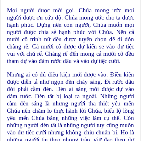
Mọi người được mời gọi. Chúa mong ước mọi
người được ơn cứu độ. Chúa mong ước cho ta được
hạnh phúc. Dựng nên con người, Chúa muốn mọi
người được chia sẻ hạnh phúc với Chúa. Nên cả
mười cô trinh nữ đều được tuyển chọn để đi đón
chàng rể. Cả mười cô được dự kiến sẽ vào dự tiệc
vui với chú rể. Chàng rể đến mong cả mười cô đều
tham dự vào đám rước dâu và vào dự tiệc cưới.
Nhưng ai có đủ điều kiện mới được vào. Điều kiện
được diễn tả như ngọn đèn cháy sáng. Đi rước dâu
đòi phải cầm đèn. Đèn ai sáng mới được dự vào
đám rước. Đèn tắt bị loại ra ngoài. Những người
cầm đèn sáng là những người tha thiết yêu mến
Chúa nên chăm lo thực hành lời Chúa, biểu lộ lòng
yêu mến Chúa bằng những việc làm cụ thể. Còn
những người đèn tắt là những người tuy cũng muốn
vào dự tiệc cưới nhưng không chịu chuẩn bị. Họ là
những người tin theo phong trào, giữ đạo theo dư