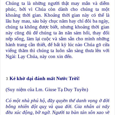
Chúng ta là những người thật may mắn và diễm
phúc, bởi vì Chúa còn dành cho chúng ta một
khoảng thời gian. Khoảng thời gian này có thể là
lâu hay mau, sáu bảy chục năm hay chỉ đôi ba ngày,
chúng ta không được biết, nhưng khoảng thời gian
này cũng đủ để chúng ta ăn năn sám hối, thay đổi
nếp sống, làm lại cuộc và sắm sẵn cho mình những
hành trang cần thiết, để bất kỳ lúc nào Chúa gõ cửa
viếng thăm thì chúng ta luôn sẵn sàng thưa lên với
Ngài: Lạy Chúa, này con xin đến.
Kẻ khờ dại đánh mất Nước Trời!
(Suy niệm của Lm. Giuse Tạ Duy Tuyền)
Có một nhà phú hộ, đầy quyền thế danh vọng ở đời
bỗng nhiên đột quỵ và qua đời. Gia nhân ai nấy
đều xúc động, bỡ ngỡ. Người ta bàn tán xôn xao về