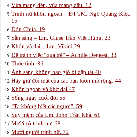
Vừa mang đèn, vừa mang dầu. 12
Trinh nữ khôn ngoan – ĐTGM. Ngô Quang Kiệt.
15
Đón Chúa. 19
Sẵn sàng – Lm. Giuse Trần Việt Hùng. 23
Khôn và dại – Lm. Vikini 29
Để tránh việc “quá trễ” – Achille Degeest. 33
Thức tỉnh. 36
Ánh sáng không bao giờ bị dập tắt 40
Hãy giữ đôi mắt của các bạn luôn mở rộng. 44
Khôn ngoan và khờ dại 47
Sống ngày cuối đời 55
“Ta không biết các ngươi”. 59
Suy niệm của Lm. John Trần Khả. 61
Mười cô trinh nữ. 68
Mười người trinh nữ. 72