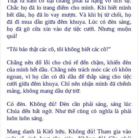
Thật ra năm cô dại chẳng phải là hạng vô tích sự.
Chắc họ đã lo trang điểm cho mình. Khi biết mình
hết dầu, họ đã lo vay mượn. Và khi bị từ chối, họ
đã đi mua dầu giữa đêm khuya. Lúc có đèn sáng,
họ đã gõ cửa xin vào dự tiệc cưới. Nhưng muộn
quá!
“Tôi bảo thật các cô, tôi không biết các cô!”
Chẳng nên đổ lỗi cho chú rể đến chậm, khiến đèn
của mình hết dầu. Chẳng nên trách móc các cô khôn
ngoan, vì họ cần có đủ dầu để thắp sáng cho tiệc
cưới giữa đêm khuya. Chỉ nên nhận mình đã chểnh
mảng, không mang dầu dự trữ.
Có đèn. Không đủ! Đèn cần phải sáng, sáng lúc
Chúa đến bất ngờ. Như thế cũng có nghĩa là phải
luôn luôn sáng.
Mang danh là Kitô hữu. Không đủ! Tham gia vào