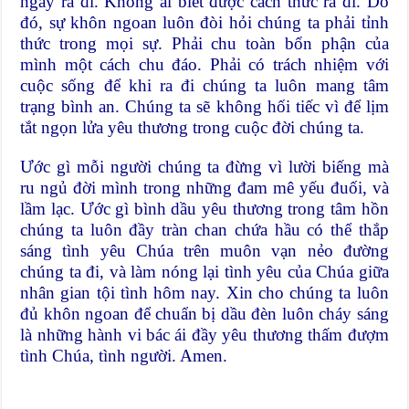
ngày ra đi. Không ai biết được cách thức ra đi. Do
đó, sự khôn ngoan luôn đòi hỏi chúng ta phải tỉnh
thức trong mọi sự. Phải chu toàn bổn phận của
mình một cách chu đáo. Phải có trách nhiệm với
cuộc sống để khi ra đi chúng ta luôn mang tâm
trạng bình an. Chúng ta sẽ không hối tiếc vì để lịm
tắt ngọn lửa yêu thương trong cuộc đời chúng ta.
Ước gì mỗi người chúng ta đừng vì lười biếng mà
ru ngủ đời mình trong những đam mê yếu đuối, và
lầm lạc. Ước gì bình dầu yêu thương trong tâm hồn
chúng ta luôn đầy tràn chan chứa hầu có thể thắp
sáng tình yêu Chúa trên muôn vạn nẻo đường
chúng ta đi, và làm nóng lại tình yêu của Chúa giữa
nhân gian tội tình hôm nay. Xin cho chúng ta luôn
đủ khôn ngoan để chuẩn bị dầu đèn luôn cháy sáng
là những hành vi bác ái đầy yêu thương thấm đượm
tình Chúa, tình người. Amen.