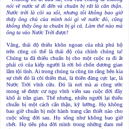
nói về nước sẽ đi đến và chuẩn bị rất là cẩn thận.
Nước trời là cõi xa xôi, nhưng tôi không bao giờ
thấy ông chủ của mình nói gì về nước đó, cũng
không thấy ông ta chuẩn bị gì cả. Làm thế nào mà
ông ta vào Nước Trời được!
Vâng, thái độ thiếu khôn ngoan của nhà phú hộ
trên cũng có thể là thái độ của chính chúng ta!
Chúng ta đã thiếu chuẩn bị cho một cuộc ra đi ắt
phải có của kiếp người là rời bỏ chốn dương gian
lắm tội tình. Ai trong chúng ta cũng tin rằng bên kia
sự chết đó là cõi thiên thai, là thiên đàng cực lạc, là
Nước Trời vĩnh cửu. Đó là nơi mà ai cũng ước
mong sẽ được cư ngụ vĩnh viễn sau cuộc đời đầy
khổ ải trần gian. Thế nhưng, nhiều người lại thiếu
chuẩn bị một cách cẩn thận, kỹ lưỡng. Họ không
bao giờ chuẩn bị một hành trang cần thiết nào cho
cuộc sống đời sau. Họ sống như không bao giờ
chết. Họ tiêu pha đời mình trong những đam mê