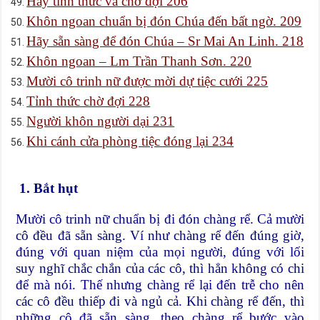
Hãy tỉnh thức và chờ đợi 206
Khôn ngoan chuẩn bị đón Chúa đến bất ngờ. 209
Hãy sẵn sàng để đón Chúa – Sr Mai An Linh. 218
Khôn ngoan – Lm Trần Thanh Sơn. 220
Mười cô trinh nữ được mời dự tiệc cưới 225
Tỉnh thức chờ đợi 228
Người khôn người dại 231
Khi cánh cửa phòng tiệc đóng lại 234
1. Bắt hụt
Mười cô trinh nữ chuẩn bị đi đón chàng rể. Cả mười
cô đều đã sẵn sàng. Ví như chàng rể đến đúng giờ,
đúng với quan niệm của mọi người, đúng với lối
suy nghĩ chắc chắn của các cô, thì hẳn không có chi
để mà nói. Thế nhưng chàng rể lại đến trễ cho nên
các cô đều thiếp đi và ngủ cả. Khi chàng rể đến, thì
những cô đã sẵn sàng, theo chàng rể bước vào