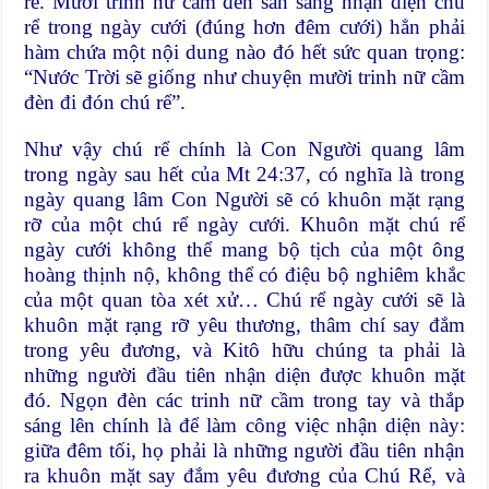
rể. Mười trinh nữ cầm đèn sẵn sàng nhận diện chú
rể trong ngày cưới (đúng hơn đêm cưới) hẳn phải
hàm chứa một nội dung nào đó hết sức quan trọng:
“Nước Trời sẽ giống như chuyện mười trinh nữ cầm
đèn đi đón chú rể”.
Như vậy chú rể chính là Con Người quang lâm
trong ngày sau hết của Mt 24:37, có nghĩa là trong
ngày quang lâm Con Người sẽ có khuôn mặt rạng
rỡ của một chú rể ngày cưới. Khuôn mặt chú rể
ngày cưới không thể mang bộ tịch của một ông
hoàng thịnh nộ, không thể có điệu bộ nghiêm khắc
của một quan tòa xét xử… Chú rể ngày cưới sẽ là
khuôn mặt rạng rỡ yêu thương, thâm chí say đắm
trong yêu đương, và Kitô hữu chúng ta phải là
những người đầu tiên nhận diện được khuôn mặt
đó. Ngọn đèn các trinh nữ cầm trong tay và thắp
sáng lên chính là để làm công việc nhận diện này:
giữa đêm tối, họ phải là những người đầu tiên nhận
ra khuôn mặt say đắm yêu đương của Chú Rể, và