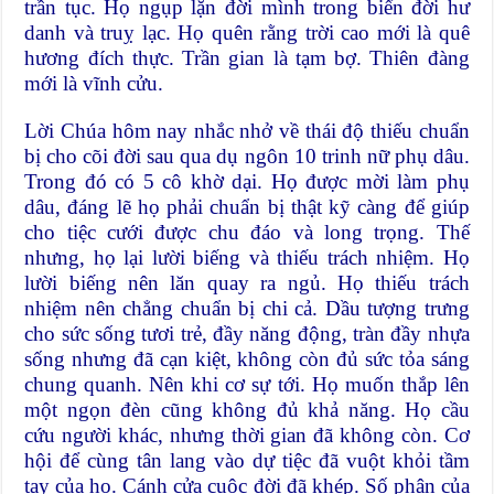
trần tục. Họ ngụp lặn đời mình trong biển đời hư
danh và truỵ lạc. Họ quên rằng trời cao mới là quê
hương đích thực. Trần gian là tạm bợ. Thiên đàng
mới là vĩnh cửu.
Lời Chúa hôm nay nhắc nhở về thái độ thiếu chuẩn
bị cho cõi đời sau qua dụ ngôn 10 trinh nữ phụ dâu.
Trong đó có 5 cô khờ dại. Họ được mời làm phụ
dâu, đáng lẽ họ phải chuẩn bị thật kỹ càng để giúp
cho tiệc cưới được chu đáo và long trọng. Thế
nhưng, họ lại lười biếng và thiếu trách nhiệm. Họ
lười biếng nên lăn quay ra ngủ. Họ thiếu trách
nhiệm nên chẳng chuẩn bị chi cả. Dầu tượng trưng
cho sức sống tươi trẻ, đầy năng động, tràn đầy nhựa
sống nhưng đã cạn kiệt, không còn đủ sức tỏa sáng
chung quanh. Nên khi cơ sự tới. Họ muốn thắp lên
một ngọn đèn cũng không đủ khả năng. Họ cầu
cứu người khác, nhưng thời gian đã không còn. Cơ
hội để cùng tân lang vào dự tiệc đã vuột khỏi tầm
tay của họ. Cánh cửa cuộc đời đã khép. Số phận của