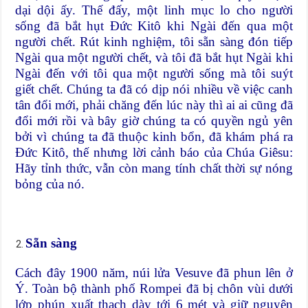
dại dội ấy. Thế đấy, một linh mục lo cho người
sống đã bắt hụt Đức Kitô khi Ngài đến qua một
người chết. Rút kinh nghiệm, tôi sẵn sàng đón tiếp
Ngài qua một người chết, và tôi đã bắt hụt Ngài khi
Ngài đến với tôi qua một người sống mà tôi suýt
giết chết. Chúng ta đã có dịp nói nhiều về việc canh
tân đổi mới, phải chăng đến lúc này thì ai ai cũng đã
đổi mới rồi và bây giờ chúng ta có quyền ngủ yên
bởi vì chúng ta đã thuộc kinh bổn, đã khám phá ra
Đức Kitô, thế nhưng lời cảnh báo của Chúa Giêsu:
Hãy tỉnh thức, vẫn còn mang tính chất thời sự nóng
bỏng của nó.
Sẵn sàng
Cách đây 1900 năm, núi lửa Vesuve đã phun lên ở
Ý. Toàn bộ thành phố Rompei đã bị chôn vùi dưới
lớp phún xuất thạch dày tới 6 mét và giữ nguyên