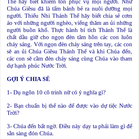
Thể hãy biết khiêm tốn phục vụ mọi người. Như
Chúa Giêsu đã là tấm bánh bẻ ra nuôi dưỡng mọi
người. Thiếu Nhi Thánh Thể hãy biết chia sẻ cơm
áo với những người nghèo, viếng thăm an ủi những
người buồn khổ. Thực hành bí tích Thánh Thể là
chất dầu giữ cho ngọn đèn tâm hồn các con luôn
cháy sáng. Với ngọn đèn cháy sáng trên tay, các con
sẽ an ủi Chúa Giêsu Thánh Thể và khi Chúa đến,
các con sẽ cầm đèn cháy sáng cùng Chúa vào tham
dự hạnh phúc Nước Trời.
GỢI Ý CHIA SẺ
1- Dụ ngôn 10 cô trinh nữ có ý nghĩa gì?
2- Bạn chuẩn bị thế nào để được vào dự tiệc Nước
Trời?
3- Chúa đến bất ngờ. Điều này dạy ta phải làm gì để
sẵn sàng đón Chúa.