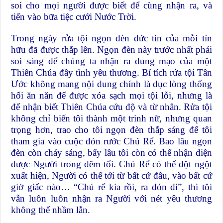
soi cho mọi người được biết để cùng nhận ra, và
tiến vào bữa tiệc cưới Nước Trời.
Trong ngày rửa tội ngọn đèn đức tin của mỗi tín
hữu đã được thắp lên. Ngọn đèn này trước nhất phải
soi sáng để chúng ta nhận ra dung mạo của một
Thiên Chúa đầy tình yêu thương. Bí tích rửa tội Tân
Ước không mang nội dung chính là dục lòng thống
hối ăn năn để được xóa sạch mọi tội lỗi, nhưng là
để nhận biết Thiên Chúa cứu độ và từ nhân. Rửa tội
không chỉ biến tôi thành một trinh nữ, nhưng quan
trọng hơn, trao cho tôi ngọn đèn thắp sáng để tôi
tham gia vào cuộc đón rước Chú Rể. Bao lâu ngọn
đèn còn cháy sáng, bấy lâu tôi còn có thể nhận diện
được Người trong đêm tối. Chú Rể có thể đột ngột
xuất hiện, Người có thể tới từ bất cứ đâu, vào bất cứ
giờ giấc nào… “Chú rể kia rồi, ra đón đi”, thì tôi
vẫn luôn luôn nhận ra Người với nét yêu thương
không thể nhầm lẫn.