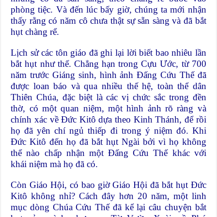
phòng tiệc. Và đến lúc bấy giờ, chúng ta mới nhận
thấy rằng có năm cô chưa thật sự sẵn sàng và đã bắt
hụt chàng rể.
Lịch sử các tôn giáo đã ghi lại lời biết bao nhiêu lần
bắt hụt như thế. Chẳng hạn trong Cựu Ước, từ 700
năm trước Giáng sinh, hình ảnh Đấng Cứu Thế đã
được loan báo và qua nhiều thế hệ, toàn thể dân
Thiên Chúa, đặc biệt là các vị chức sắc trong đền
thờ, có một quan niệm, một hình ảnh rõ ràng và
chính xác về Đức Kitô dựa theo Kinh Thánh, để rồi
họ đã yên chí ngủ thiếp đi trong ý niệm đó. Khi
Đức Kitô đến họ đã bắt hụt Ngài bởi vì họ không
thể nào chấp nhận một Đấng Cứu Thế khác với
khái niệm mà họ đã có.
Còn Giáo Hội, có bao giờ Giáo Hội đã bắt hụt Đức
Kitô không nhỉ? Cách đây hơn 20 năm, một linh
mục dòng Chúa Cứu Thế đã kể lại câu chuyện bắt