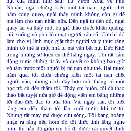
hụt của mình như sau: Từ Vườn Xoài về Phú
Nhuận, ngài chứng kiến một tai nạn, người chết
nằm cong queo, ngài thấy mình không còn gì để
mà làm cho nạn nhân nữa. Đến ngã tư đèn đỏ, ngài
quay lại và thấy một bà già tháo chiếc khăn quàng,
cúi xuống và phủ lên mặt người xấu số. Cử chỉ đó
làm cho vị linh mục giật thót người và ý thức rằng
mình có thể là một nhà tu mà vẫn bắt hụt Đức Kitô
trong những sự kiện cụ thể hằng ngày. Tôi rất cảm
động trước chứng từ ấy và quyết sẽ không bao giờ
vô tâm trước một người bị tai nạn như thế. Hai mươi
năm qua, tôi chưa chứng kiến một tai nạn chết
người nào, nhưng cách đây hơn một tháng có một
học trò cũ đến thăm tôi. Thấy em buồn, tôi đã thao
thao bất tuyệt nửa giờ để động viên em bằng những
lời đạo đức đao to búa lớn. Vài ngày sau, tôi biết
rằng em đến thăm tôi lần cuối trước khi tự tử.
Nhưng rất may mà được cứu sống. Tôi bang hoàng
nhận ra rằng nếu hôm đó tôi thức tỉnh lắng nghe
hơn, thì hẳn đã giúp em bỏ đi được cái quyết định