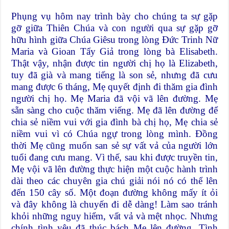
Phụng vụ hôm nay trình bày cho chúng ta sự gặp
gỡ giữa Thiên Chúa và con người qua sự gặp gỡ
hữu hình giữa Chúa Giêsu trong lòng Đức Trinh Nữ
Maria và Gioan Tẩy Giả trong lòng bà Elisabeth.
Thật vậy, nhận được tin người chị họ là Elizabeth,
tuy đã già và mang tiếng là son sẻ, nhưng đã cưu
mang được 6 tháng, Mẹ quyết định đi thăm gia đình
người chị họ. Mẹ Maria đã vội vã lên đường. Mẹ
sẵn sàng cho cuộc thăm viếng. Mẹ đã lên đường để
chia sẻ niềm vui với gia đình bà chị họ, Mẹ chia sẻ
niềm vui vì có Chúa ngự trong lòng mình. Đồng
thời Mẹ cũng muốn san sẻ sự vất vả của người lớn
tuổi đang cưu mang. Vì thế, sau khi được truyền tin,
Mẹ vội vã lên đường thực hiện một cuộc hành trình
dài theo các chuyên gia chú giải nói nó có thể lên
đến 150 cây số. Một đoạn đường không mấy ít ỏi
và đây không là chuyến đi dễ dàng! Làm sao tránh
khỏi những nguy hiểm, vất vả và mệt nhọc. Nhưng
chính tình yêu đã thúc bách Mẹ lên đường. Tình