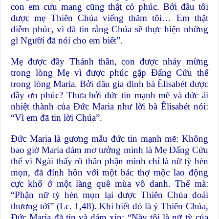
con em cưu mang cũng thật có phúc. Bởi đâu tôi
được mẹ Thiên Chúa viếng thăm tôi… Em thật
diễm phúc, vì đã tin rằng Chúa sẽ thực hiện những
gì Người đã nói cho em biết”.
Mẹ được đầy Thánh thần, con được nhảy mừng
trong lòng Mẹ vì được phúc gặp Đấng Cứu thế
trong lòng Maria. Bởi đâu gia đình bà Êlisabét được
đầy ơn phúc? Thưa bởi đức tin mạnh mẽ và đức ái
nhiệt thành của Đức Maria như lời bà Êlisabét nói:
“Vì em đã tin lời Chúa”.
Đức Maria là gương mẫu đức tin mạnh mẽ: Không
bao giờ Maria dám mơ tưởng mình là Mẹ Đấng Cứu
thế vì Ngài thấy rõ thân phận mình chỉ là nữ tỳ hèn
mọn, đã đính hôn với một bác thợ mộc lao động
cực khổ ở một làng quê mùa vô danh. Thế mà:
“Phận nữ tỳ hèn mọn lại được Thiên Chúa đoái
thương tới” (Lc. 1,48). Khi biết đó là ý Thiên Chúa,
Đức Maria đã tin và dám xin: “Này tôi là nữ tỳ của