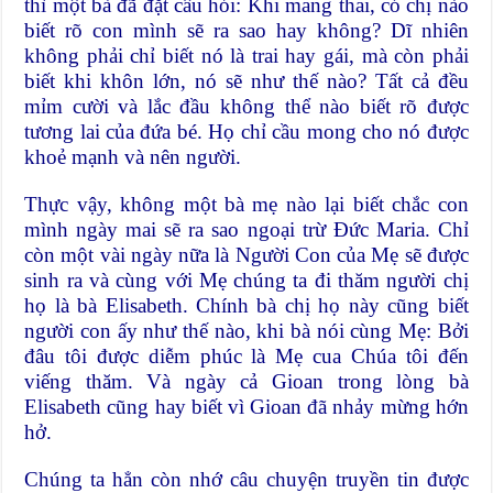
thì một bà đã đặt câu hỏi: Khi mang thai, có chị nào
biết rõ con mình sẽ ra sao hay không? Dĩ nhiên
không phải chỉ biết nó là trai hay gái, mà còn phải
biết khi khôn lớn, nó sẽ như thế nào? Tất cả đều
mỉm cười và lắc đầu không thể nào biết rõ được
tương lai của đứa bé. Họ chỉ cầu mong cho nó được
khoẻ mạnh và nên người.
Thực vậy, không một bà mẹ nào lại biết chắc con
mình ngày mai sẽ ra sao ngoại trừ Đức Maria. Chỉ
còn một vài ngày nữa là Người Con của Mẹ sẽ được
sinh ra và cùng với Mẹ chúng ta đi thăm người chị
họ là bà Elisabeth. Chính bà chị họ này cũng biết
người con ấy như thế nào, khi bà nói cùng Mẹ: Bởi
đâu tôi được diễm phúc là Mẹ cua Chúa tôi đến
viếng thăm. Và ngày cả Gioan trong lòng bà
Elisabeth cũng hay biết vì Gioan đã nhảy mừng hớn
hở.
Chúng ta hẳn còn nhớ câu chuyện truyền tin được