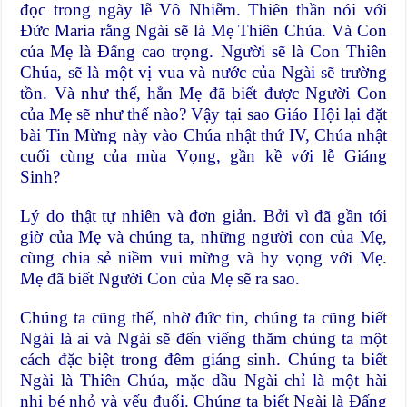
đọc trong ngày lễ Vô Nhiễm. Thiên thần nói với
Đức Maria rằng Ngài sẽ là Mẹ Thiên Chúa. Và Con
của Mẹ là Đấng cao trọng. Người sẽ là Con Thiên
Chúa, sẽ là một vị vua và nước của Ngài sẽ trường
tồn. Và như thế, hẳn Mẹ đã biết được Người Con
của Mẹ sẽ như thế nào? Vậy tại sao Giáo Hội lại đặt
bài Tin Mừng này vào Chúa nhật thứ IV, Chúa nhật
cuối cùng của mùa Vọng, gần kề với lễ Giáng
Sinh?
Lý do thật tự nhiên và đơn giản. Bởi vì đã gần tới
giờ của Mẹ và chúng ta, những người con của Mẹ,
cùng chia sẻ niềm vui mừng và hy vọng với Mẹ.
Mẹ đã biết Người Con của Mẹ sẽ ra sao.
Chúng ta cũng thế, nhờ đức tin, chúng ta cũng biết
Ngài là ai và Ngài sẽ đến viếng thăm chúng ta một
cách đặc biệt trong đêm giáng sinh. Chúng ta biết
Ngài là Thiên Chúa, mặc dầu Ngài chỉ là một hài
nhi bé nhỏ và yếu đuối. Chúng ta biết Ngài là Đấng