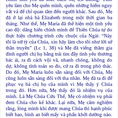
yêu làm cho Mẹ quên mình, quên những hiểm nguy
vất vả để chỉ quan tâm đến người khác. Sau đó, Mẹ
đã ở lại nhà bà Elizabeth trong một thời gian ba
tháng. Như thế, Mẹ Maria đã thể hiện một tình yêu
cao độ: dâng hiến chính mình để Thiên Chúa tự do
thực hiện chương trình cứu chuộc của Ngài: “Này
tôi là nữ tỳ của Chúa, xin hãy làm cho tôi như lời sứ
thần truyền” (Lc 1, 38) và Mẹ đã viếng thăm gia
đình người chị họ bằng trái tim đầy tình yêu thương
bác ái, ra đi cách vội vã, nhanh chóng, không do
dự, không tính toán so đo, cứ ra đi trong phó thác.
Do đó, Mẹ Maria luôn sẵn sàng đối với Chúa, Mẹ
cũng luôn sẵn sàng đối với tha nhân. Mẹ đã ra đi để
phục vụ bà chị họ của mình vì Mẹ thấy ý Chúa
trong đó. Hơn nữa, Mẹ thấy đó là nhiệm vụ của
mình. Là Mẹ Chúa Cứu Thế, Mẹ có nhiệm vụ phải
đem Chúa cho kẻ khác. Lại nữa, Mẹ cảm nghiệm
rằng, lòng mình khi được mang Chúa thì hạnh phúc
biết bao, bình an biết mấy và phấn khởi dường nào.