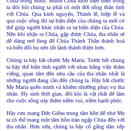
Chúa trong mình. Muốn Chúa luôn hiện diện trong
ta đòi hỏi chúng ta phải có một đời sống thân tình
với Chúa. Qua kinh nguyện, Thánh lễ, hiệp lễ và
qua cuộc sống thì sự hiện diện của chúng ta mới có
thể giúp người khác nhận ra sự hiện diện của Chúa.
Nên khi nhận ra Chúa, gặp được Chúa, tha nhân sẽ
dễ dàng mở lòng để Chúa Thánh Thần thánh hoá
và biến đổi họ nên tốt lành thánh thiện hơn.
Chúng ta hãy bắt chước Mẹ Maria. Trước hết chúng
ta hãy thể hiện tình người với nhau bằng việc thăm
viếng, quan tâm đến nhu cầu của tha nhân nhất là
những người đang cần đến chúng ta. Hãy bắt chước
Mẹ Maria quên mình và khiêm nhường phục vụ tha
nhân. Hy sinh thời gian, đôi khi là vật chất để làm
cho cuộc sống này thêm niềm vui, niềm hạnh phúc.
Hãy cưu mang Đức Giêsu trong tâm hồn để như Mẹ
ta có thể mang một tâm hồn tràn ngập Chúa đến với
tha nhân. Hơn nữa, chúng ta hãy cố gắng dàn xếp