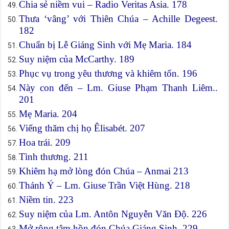
Chia sẻ niềm vui – Radio Veritas Asia. 178
Thưa ‘vâng’ với Thiên Chúa – Achille Degeest.
182
Chuẩn bị Lễ Giáng Sinh với Mẹ Maria. 184
Suy niệm của McCarthy. 189
Phục vụ trong yêu thương và khiêm tốn. 196
Này con đến – Lm. Giuse Phạm Thanh Liêm..
201
Mẹ Maria. 204
Viếng thăm chị họ Êlisabét. 207
Hoa trái. 209
Tình thương. 211
Khiêm hạ mở lòng đón Chúa – Anmai 213
Thánh Ý – Lm. Giuse Trần Việt Hùng. 218
Niềm tin. 223
Suy niệm của Lm. Antôn Nguyễn Văn Độ. 226
Mở rộng tâm hồn đón Chúa Giáng Sinh. 229