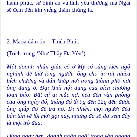
hạnh phúc, sự bình an và tình yêu thương mà Ngài
sẽ đem đến khi viếng thăm chúng ta.
2. Maria dám tin – Thiên Phúc
(Trích trong ‘Như Thầy Đã Yêu’)
Một doanh nhân giàu có ở Mỹ có sáng kiến ngộ
nghĩnh để thử lòng người: ông cho in rất nhiều
bích chương và dán khắp nơi trong thành phố nơi
ông đang ở. Ðại khái nội dung của bích chương
loan báo: Bất cứ ai mắc nợ, nếu đến văn phòng
của ông ngày đó, tháng đó từ 9g đến 12g đều được
ông giúp đỡ để trả nợ. Dĩ nhiên, mọi người đều
bàn tán về lời mời gọi này, nhưng đa số đã xem đây
là một trò đùa.
Ðúng ngày hẹn, doanh nhân ngồi trong văn phòng