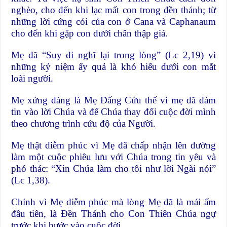
nghèo, cho đến khi lạc mất con trong đền thánh; từ
những lời cứng cỏi của con ở Cana và Caphanaum
cho đến khi gặp con dưới chân thập giá.
Mẹ đã “Suy đi nghĩ lại trong lòng” (Lc 2,19) vì
những kỷ niệm ấy quả là khó hiểu dưới con mắt
loài người.
Mẹ xứng đáng là Mẹ Ðấng Cứu thế vì mẹ đã dám
tin vào lời Chúa và để Chúa thay đổi cuộc đời mình
theo chương trình cứu độ của Người.
Mẹ thật diễm phúc vì Mẹ đã chấp nhận lên đường
làm một cuộc phiêu lưu với Chúa trong tin yêu và
phó thác: “Xin Chúa làm cho tôi như lời Ngài nói”
(Lc 1,38).
Chính vì Mẹ diễm phúc mà lòng Mẹ đã là mái ấm
đầu tiên, là Ðền Thánh cho Con Thiên Chúa ngự
trước khi bước vào cuộc đời.