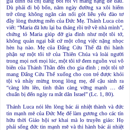
gia đình bà chị đang bối rối vì mang nặng đẻ đau.
Dù phải đi bộ bốn, năm ngày đường xa xôi hiểm
trở cũng không ngăn cản nổi gót liễu yếu đào tơ
đầy lòng thương mến của Đức Mẹ. Thánh Luca còn
viết: “Maria đã lưu lại ba tháng rồi trở về nhà mình”,
chứng tỏ Maria giúp đỡ gia đình như một tôi tớ,
không quản ngại bất cứ một công việc nặng nhọc
hèn hạ nào. Mẹ của Đấng Cứu Thế đã thi hành
phận sự một tôi tớ của Thiên Chúa và loài người
trong mọi nơi mọi lúc, một tôi tớ đem nguồn vui vô
biên của Thánh Thần đến cho gia đình ; một tôi tớ
mang Đấng Cứu Thế xuống cho con trẻ được khỏi
tội và nhảy mừng trong lòng mẹ, để cậu sinh ra
“càng lớn lên, tinh thần càng vững mạnh … để
chuẩn bị đến ngày ra mắt dân Israel” (Lc. 1, 80).
Thánh Luca nói lên lòng bác ái nhiệt thành và đức
tin mạnh mẽ của Đức Mẹ để làm gương cho các tín
hữu thời Giáo hội sơ khai mà lo truyền giáo: Họ
phải sống đức tin mạnh mẽ và thi hành bác ái nhiệt