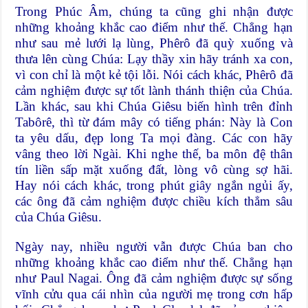
Trong Phúc Âm, chúng ta cũng ghi nhận được
những khoảng khắc cao điểm như thế. Chẳng hạn
như sau mẻ lưới lạ lùng, Phêrô đã quỳ xuống và
thưa lên cùng Chúa: Lạy thầy xin hãy tránh xa con,
vì con chỉ là một kẻ tội lỗi. Nói cách khác, Phêrô đã
cảm nghiệm được sự tốt lành thánh thiện của Chúa.
Lần khác, sau khi Chúa Giêsu biến hình trên đỉnh
Tabôrê, thì từ đám mây có tiếng phán: Này là Con
ta yêu dấu, đẹp long Ta mọi đàng. Các con hãy
vâng theo lời Ngài. Khi nghe thế, ba môn đệ thân
tín liền sấp mặt xuống đất, lòng vô cùng sợ hãi.
Hay nói cách khác, trong phút giây ngắn ngủi ấy,
các ông đã cảm nghiệm được chiều kích thẳm sâu
của Chúa Giêsu.
Ngày nay, nhiều người vẫn được Chúa ban cho
những khoảng khắc cao điểm như thế. Chẳng hạn
như Paul Nagai. Ông đã cảm nghiệm được sự sống
vĩnh cửu qua cái nhìn của người mẹ trong cơn hấp