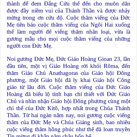
thành để đem Đấng Cứu thế đến cho muôn dân
được đầy niềm vui của Thánh Thần và được nhảy
mừng trong ơn cứu độ. Cuộc thăm viếng của Đức
Mẹ tiên báo cuộc thăm viếng của Ngôi Hai xuống
thế làm người để viếng thăm nhân loại, vừa là
gương mẫu cho mọi cuộc thăm viếng của những
người con Đức Mẹ.
Noi gương Đức Mẹ, Đức Giáo Hoàng Gioan 23, lần
đầu tiên, một vị Giáo Hoàng rời khỏi Rôma, đến
thăm Giáo Chủ Anathagoras của Giáo hội Đông
phương, một Giáo hội đã ly khai Giáo hội Công
giáo từ lâu đời. Cuộc thăm viếng của Đức Giáo
Hoàng đã biểu lộ tình bạn chí thiết với Đức Giáo
Chủ và nhìn nhận Giáo hội Đông phương cùng một
chi thể của Đức Kitô, hợp nhất trong Chúa Thánh
Thần. Từ hai ngàn năm nay, noi gương cuộc viếng
thăm của Đức Mẹ và Chúa Giáng sinh, bao nhiêu
cuộc viếng thăm hồng phúc như thế đã loan truyền
Tin mừng đi khắp năm châu bốn bể.