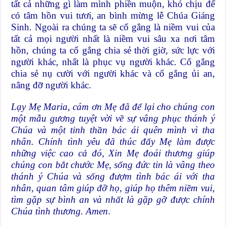
tất cả những gì làm mình phiền muộn, khó chịu để
có tâm hồn vui tươi, an bình mừng lễ Chúa Giáng
Sinh. Ngoài ra chúng ta sẽ cố gắng là niềm vui của
tất cả mọi người nhất là niềm vui sâu xa nơi tâm
hồn, chúng ta cố gắng chia sẻ thời giờ, sức lực với
người khác, nhất là phục vụ người khác. Cố gắng
chia sẻ nụ cười với người khác và cố gắng ủi an,
nâng đỡ người khác.
Lạy Mẹ Maria, cám ơn Mẹ đã để lại cho chúng con
một mẫu gương tuyệt vời về sự vâng phục thánh ý
Chúa và một tinh thần bác ái quên mình vì tha
nhân. Chính tình yêu đã thúc đẩy Mẹ làm được
những việc cao cả đó, Xin Mẹ đoái thương giúp
chúng con bắt chước Mẹ, sống đức tin là vâng theo
thánh ý Chúa và sống đượm tình bác ái với tha
nhân, quan tâm giúp đỡ họ, giúp họ thêm niềm vui,
tìm gặp sự bình an và nhất là gặp gỡ được chính
Chúa tình thương. Amen
.