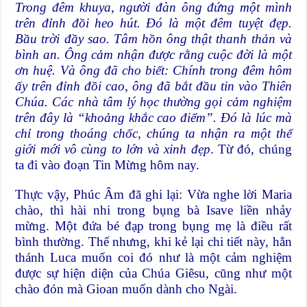
Trong đêm khuya, người đàn ông đứng một mình
trên đỉnh đồi heo hút. Đó là một đêm tuyệt đẹp.
Bầu trời đầy sao. Tâm hồn ông thật thanh thản và
bình an. Ông cảm nhận được rằng cuộc đời là một
ơn huệ. Và ông đã cho biết: Chính trong đêm hôm
ấy trên đỉnh đồi cao, ông đã bắt đầu tin vào Thiên
Chúa. Các nhà tâm lý học thường gọi cảm nghiệm
trên đây là “khoảng khắc cao điểm”. Đó là lúc mà
chỉ trong thoáng chốc, chúng ta nhận ra một thế
giới mới vô cùng to lớn và xinh đẹp
. Từ đó, chúng
ta đi vào đoạn Tin Mừng hôm nay.
Thực vậy, Phúc Âm đã ghi lại: Vừa nghe lời Maria
chào, thì hài nhi trong bụng bà Isave liền nhảy
mừng. Một đứa bé đạp trong bụng mẹ là điều rất
bình thường. Thế nhưng, khi kẻ lại chi tiết này, hẳn
thánh Luca muốn coi đó như là một cảm nghiệm
được sự hiện diện của Chúa Giêsu, cũng như một
chào đón mà Gioan muốn dành cho Ngài.