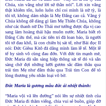
Chúa, xin vâng như lời sứ thần nói”. Lời xin vâng
thật khiêm tốn, luôn luôn chỉ coi mình là nữ tỳ, là
tôi tớ, không dám nhận là Mẹ Đấng cao cả. Vâng ý
Chúa không dễ dàng gì làm Mẹ Thiên Chúa, không
như các thanh nữ Do Thái mơ tưởng được địa vị cao
sang làm hoàng thái hậu muôn nước. Maria biết rõ
Đấng Cứu thế, mà các tiên tri đã loan báo, là người
tôi tớ đau khổ, là con chiên bị sát tế, như Bài đọc II
nói: Đức Giêsu Kitô đã dâng mình làm lễ tế. Một lễ
tế hy sinh vô cùng đau đớn. Với đức tin mạnh mẽ,
Đức Maria đã sẵn sàng hiệp thông sát tế đó và sẵn
sàng chờ đợi những lưỡi gươm sắc đâm thâu qua
trái tim Mẹ như đâm thâu qua Trái tim Con để tỏ
lòng thương yêu nhân loại vô bờ.
Đức Maria là gương mẫu đức ái nhiệt thành:
“Maria vội vã lên đường” nói lên sự nhiệt tình của
Đức Maria đi thăm viếng, chia vui sẻ buồn, giúp đỡ