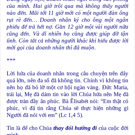
của mình. Hai giờ trôi qua mà không thấy người
nào đến. Mãi tới 11 giờ mới có một người đàn ông
rụt rè đến… Doanh nhân ký cho ông một ngân
phiếu để trả hết nợ. Gần 12 giờ một vài người nữa
cũng đến. Và dĩ nhiên họ cũng được giúp đỡ tận
tình. Còn tất cả những người khác khi hiểu được lời
mời gọi của doanh nhân thì đã muộn
.
***
Lời hứa của doanh nhân trong câu chuyện trên đây
quá lớn, nên đa số đã không tin. Chính vì không tin
nên họ đã bỏ lỡ một cơ hội ngàn vàng. Ðức Maria,
trái lại, Mẹ đã dám tin vào lời Chúa hứa nên Mẹ đã
được tràn đầy ân phúc. Bà Êlisabét nói: “Em thật có
phúc, vì đã tin rằng Chúa sẽ thực hiện những gì
Người đã nói với em” (Lc 1,4 5).
Tin là để cho Chúa
thay đổi hướng đi
của cuộc đời
mình.