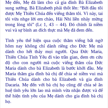
Mẹ đến, Mẹ đã làm cho cả gia đình Bà Elizabeth
sung sướng. Bà Elizabeth phải thốt lên: “Bởi đâu tôi
được Mẹ Thiên Chúa đến viếng thăm tôi. Vì này, tai
tôi vừa nhge lời em chào, Hài Nhi liền nhảy mừng
trong lòng tôi” (Lc 1, 43 – 44). Đó chính là niềm
vui và sự bình an đích thực mà Mẹ đã đem đến.
Tình yêu thể hiện qua cuộc thăm viếng bất ngờ
hôm nay không chỉ dành riêng cho Đức Mẹ mà
dành cho hết thảy mọi người. Qua Đức Maria,
Thiên Chúa Tình Yêu đi vào trần gian, đem ơn cứu
độ cho con người mà cuộc viếng thăm của Đức
Maria dành cho bà Elizabeth là bước khởi đầu. Mẹ
Maria thăm gia đình bà chị để chia sẻ niềm vui mà
Thiên Chúa dành cho bà Elizabeth và gia đình
Dacaria. Mẹ đến với bà chị họ cũng để chia sẻ ân
huệ tình yêu lớn lao mà mình vừa nhận được và để
thể hiện tình yêu của Mẹ dành cho gia đình bà chị
họ.