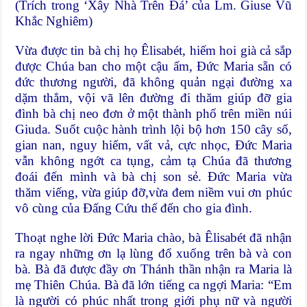
(Trích trong ‘Xây Nhà Trên Đá’ của Lm. Giuse Vũ
Khắc Nghiêm)
Vừa được tin bà chị họ Êlisabét, hiếm hoi già cả sắp
được Chúa ban cho một cậu ấm, Đức Maria sẵn có
đức thương người, đã không quản ngại đường xa
dặm thẳm, vội vã lên đường đi thăm giúp đỡ gia
đình bà chị neo đơn ở một thành phố trên miền núi
Giuda. Suốt cuộc hành trình lội bộ hơn 150 cây số,
gian nan, nguy hiểm, vất vả, cực nhọc, Đức Maria
vẫn không ngớt ca tụng, cảm tạ Chúa đã thương
đoái đến mình và bà chị son sẻ. Đức Maria vừa
thăm viếng, vừa giúp đỡ,vừa đem niềm vui ơn phúc
vô cùng của Đấng Cứu thế đến cho gia đình.
Thoạt nghe lời Đức Maria chào, bà Êlisabét đã nhận
ra ngay những ơn lạ lùng đổ xuống trên bà và con
bà. Bà đã được đầy ơn Thánh thần nhận ra Maria là
mẹ Thiên Chúa. Bà đã lớn tiếng ca ngợi Maria: “Em
là người có phúc nhất trong giới phụ nữ và người