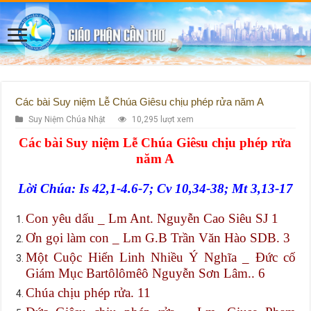
Các bài Suy niệm Lễ Chúa Giêsu chịu phép rửa năm A
Suy Niệm Chúa Nhật
10,295 lượt xem
Các bài Suy niệm Lễ Chúa Giêsu chịu phép rửa
năm A
Lời Chúa: Is 42,1-4.6-7; Cv 10,34-38; Mt 3,13-17
Con yêu dấu _ Lm Ant. Nguyễn Cao Siêu SJ 1
Ơn gọi làm con _ Lm G.B Trần Văn Hào SDB. 3
Một Cuộc Hiển Linh Nhiều Ý Nghĩa _ Ðức cố
Giám Mục Bartôlômêô Nguyễn Sơn Lâm.. 6
Chúa chịu phép rửa. 11