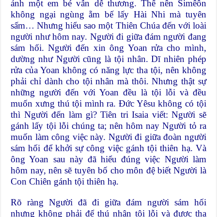
ảnh một em bé vẫn dễ thương. Thế nên Simêôn
không ngại ngùng ẵm bế lấy Hài Nhi mà tuyên
sấm… Nhưng hiểu sao một Thiên Chúa đến với loài
người như hôm nay. Người đi giữa đám người đang
sám hối. Người đến xin ông Yoan rửa cho mình,
dường như Người cũng là tội nhân. Dĩ nhiên phép
rửa của Yoan không có năng lực tha tội, nên không
phải chỉ dành cho tội nhân mà thôi. Nhưng thật sự
những người đến với Yoan đều là tội lỗi và đều
muốn xưng thú tội mình ra. Ðức Yêsu không có tội
thì Người đến làm gì? Tiên tri Isaia viết: Người sẽ
gánh lấy tội lỗi chúng ta; nên hôm nay Người tỏ ra
muốn làm công việc này. Người đi giữa đoàn người
sám hối để khởi sự công việc gánh tội thiên hạ. Và
ông Yoan sau này đã hiểu đúng việc Người làm
hôm nay, nên sẽ tuyên bố cho môn đệ biết Người là
Con Chiên gánh tội thiên hạ.
Rõ ràng Người đã đi giữa đám người sám hối
nhưng không phải để thú nhận tội lỗi và được tha