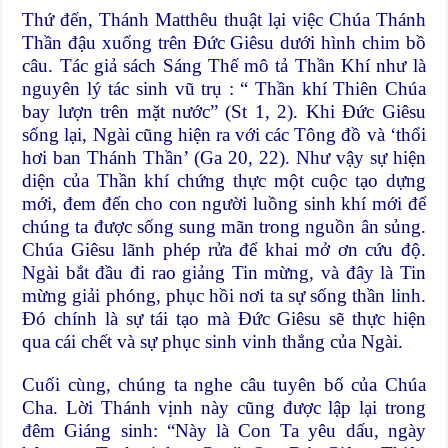
Thứ đến, Thánh Matthêu thuật lại việc Chúa Thánh
Thần đậu xuống trên Đức Giêsu dưới hình chim bồ
câu. Tác giả sách Sáng Thế mô tả Thần Khí như là
nguyên lý tác sinh vũ trụ : “ Thần khí Thiên Chúa
bay lượn trên mặt nước” (St 1, 2). Khi Đức Giêsu
sống lại, Ngài cũng hiện ra với các Tông đồ và ‘thổi
hơi ban Thánh Thần’ (Ga 20, 22). Như vậy sự hiện
diện của Thần khí chứng thực một cuộc tạo dựng
mới, đem đến cho con người luồng sinh khí mới để
chúng ta được sống sung mãn trong nguồn ân sủng.
Chúa Giêsu lãnh phép rửa để khai mở ơn cứu độ.
Ngài bắt đầu đi rao giảng Tin mừng, và đây là Tin
mừng giải phóng, phục hồi nơi ta sự sống thần linh.
Đó chính là sự tái tạo mà Đức Giêsu sẽ thực hiện
qua cái chết và sự phục sinh vinh thắng của Ngài.
Cuối cùng, chúng ta nghe câu tuyên bố của Chúa
Cha. Lời Thánh vịnh này cũng được lập lại trong
đêm Giáng sinh: “Này là Con Ta yêu dấu, ngày