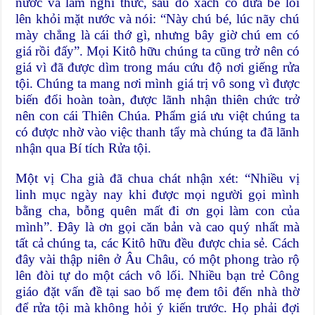
nước và làm nghi thức, sau đó xách cổ đứa bé lôi
lên khỏi mặt nước và nói: “Này chú bé, lúc nãy chú
mày chẳng là cái thớ gì, nhưng bây giờ chú em có
giá rồi đấy”. Mọi Kitô hữu chúng ta cũng trở nên có
giá vì đã được dìm trong máu cứu độ nơi giếng rửa
tội. Chúng ta mang nơi mình giá trị vô song vì được
biến đổi hoàn toàn, được lãnh nhận thiên chức trở
nên con cái Thiên Chúa. Phẩm giá ưu việt chúng ta
có được nhờ vào việc thanh tẩy mà chúng ta đã lãnh
nhận qua Bí tích Rửa tội.
Một vị Cha già đã chua chát nhận xét: “Nhiều vị
linh mục ngày nay khi được mọi người gọi mình
bằng cha, bỗng quên mất đi ơn gọi làm con của
mình”. Đây là ơn gọi căn bản và cao quý nhất mà
tất cả chúng ta, các Kitô hữu đều được chia sẻ. Cách
đây vài thập niên ở Âu Châu, có một phong trào rộ
lên đòi tự do một cách vô lối. Nhiều bạn trẻ Công
giáo đặt vấn đề tại sao bố mẹ đem tôi đến nhà thờ
để rửa tội mà không hỏi ý kiến trước. Họ phải đợi