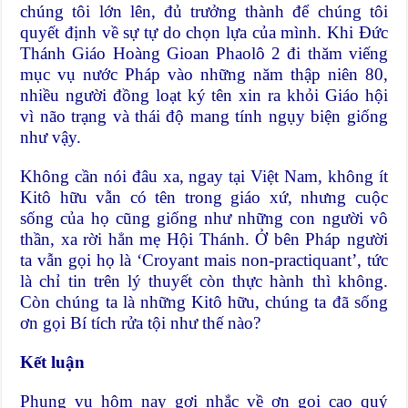
chúng tôi lớn lên, đủ trưởng thành để chúng tôi
quyết định về sự tự do chọn lựa của mình. Khi Đức
Thánh Giáo Hoàng Gioan Phaolô 2 đi thăm viếng
mục vụ nước Pháp vào những năm thập niên 80,
nhiều người đồng loạt ký tên xin ra khỏi Giáo hội
vì não trạng và thái độ mang tính ngụy biện giống
như vậy.
Không cần nói đâu xa, ngay tại Việt Nam, không ít
Kitô hữu vẫn có tên trong giáo xứ, nhưng cuộc
sống của họ cũng giống như những con người vô
thần, xa rời hẳn mẹ Hội Thánh. Ở bên Pháp người
ta vẫn gọi họ là ‘Croyant mais non-practiquant’, tức
là chỉ tin trên lý thuyết còn thực hành thì không.
Còn chúng ta là những Kitô hữu, chúng ta đã sống
ơn gọi Bí tích rửa tội như thế nào?
Kết luận
Phụng vụ hôm nay gợi nhắc về ơn gọi cao quý