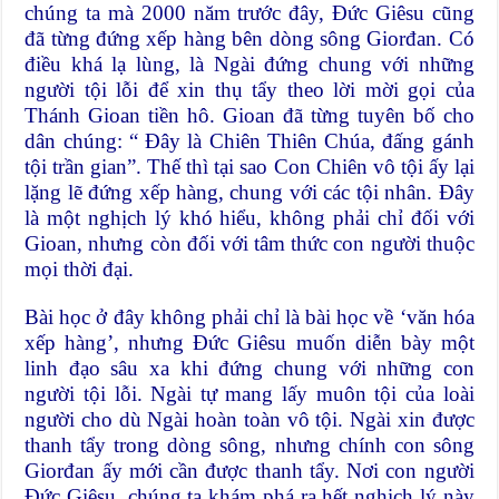
chúng ta mà 2000 năm trước đây, Đức Giêsu cũng
đã từng đứng xếp hàng bên dòng sông Giorđan. Có
điều khá lạ lùng, là Ngài đứng chung với những
người tội lỗi để xin thụ tẩy theo lời mời gọi của
Thánh Gioan tiền hô. Gioan đã từng tuyên bố cho
dân chúng: “ Đây là Chiên Thiên Chúa, đấng gánh
tội trần gian”. Thế thì tại sao Con Chiên vô tội ấy lại
lặng lẽ đứng xếp hàng, chung với các tội nhân. Đây
là một nghịch lý khó hiểu, không phải chỉ đối với
Gioan, nhưng còn đối với tâm thức con người thuộc
mọi thời đại.
Bài học ở đây không phải chỉ là bài học về ‘văn hóa
xếp hàng’, nhưng Đức Giêsu muốn diễn bày một
linh đạo sâu xa khi đứng chung với những con
người tội lỗi. Ngài tự mang lấy muôn tội của loài
người cho dù Ngài hoàn toàn vô tội. Ngài xin được
thanh tẩy trong dòng sông, nhưng chính con sông
Giorđan ấy mới cần được thanh tẩy. Nơi con người
Đức Giêsu, chúng ta khám phá ra hết nghịch lý này