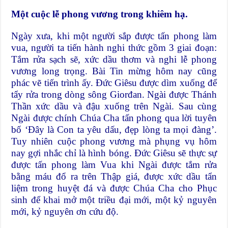
Một cuộc lễ phong vương trong khiêm hạ.
Ngày xưa, khi một người sắp được tấn phong làm
vua, người ta tiến hành nghi thức gồm 3 giai đoạn:
Tắm rửa sạch sẽ, xức dầu thơm và nghi lễ phong
vương long trọng. Bài Tin mừng hôm nay cũng
phác vẽ tiến trình ấy. Đức Giêsu được dìm xuống để
tẩy rửa trong dòng sông Giorđan. Ngài được Thánh
Thần xức dầu và đậu xuống trên Ngài. Sau cùng
Ngài được chính Chúa Cha tấn phong qua lời tuyên
bố ‘Đây là Con ta yêu dấu, đẹp lòng ta mọi đàng’.
Tuy nhiên cuộc phong vương mà phụng vụ hôm
nay gợi nhắc chỉ là hình bóng. Đức Giêsu sẽ thực sự
được tấn phong làm Vua khi Ngài được tắm rửa
bằng máu đổ ra trên Thập giá, được xức dầu tẩn
liệm trong huyệt đá và được Chúa Cha cho Phục
sinh để khai mở một triều đại mới, một kỷ nguyên
mới, kỷ nguyên ơn cứu độ.