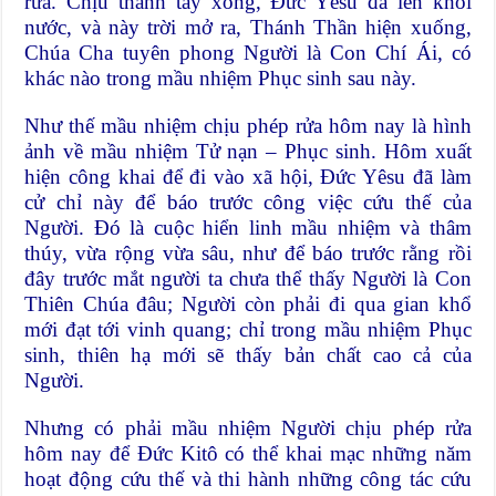
rửa. Chịu thanh tẩy xong, Ðức Yêsu đã lên khỏi
nước, và này trời mở ra, Thánh Thần hiện xuống,
Chúa Cha tuyên phong Người là Con Chí Ái, có
khác nào trong mầu nhiệm Phục sinh sau này.
Như thế mầu nhiệm chịu phép rửa hôm nay là hình
ảnh về mầu nhiệm Tử nạn – Phục sinh. Hôm xuất
hiện công khai để đi vào xã hội, Ðức Yêsu đã làm
cử chỉ này để báo trước công việc cứu thế của
Người. Ðó là cuộc hiển linh mầu nhiệm và thâm
thúy, vừa rộng vừa sâu, như để báo trước rằng rồi
đây trước mắt người ta chưa thể thấy Người là Con
Thiên Chúa đâu; Người còn phải đi qua gian khổ
mới đạt tới vinh quang; chỉ trong mầu nhiệm Phục
sinh, thiên hạ mới sẽ thấy bản chất cao cả của
Người.
Nhưng có phải mầu nhiệm Người chịu phép rửa
hôm nay để Ðức Kitô có thể khai mạc những năm
hoạt động cứu thế và thi hành những công tác cứu