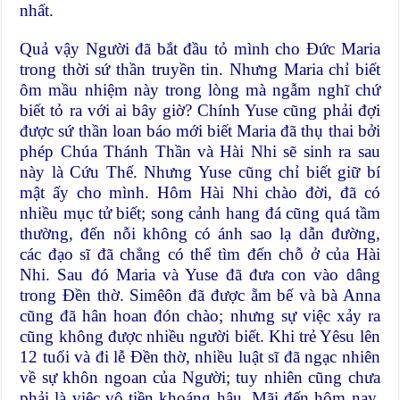
nhất.
Quả vậy Người đã bắt đầu tỏ mình cho Ðức Maria
trong thời sứ thần truyền tin. Nhưng Maria chỉ biết
ôm mầu nhiệm này trong lòng mà ngẫm nghĩ chứ
biết tỏ ra với ai bây giờ? Chính Yuse cũng phải đợi
được sứ thần loan báo mới biết Maria đã thụ thai bởi
phép Chúa Thánh Thần và Hài Nhi sẽ sinh ra sau
này là Cứu Thế. Nhưng Yuse cũng chỉ biết giữ bí
mật ấy cho mình. Hôm Hài Nhi chào đời, đã có
nhiều mục tử biết; song cảnh hang đá cũng quá tầm
thường, đến nỗi không có ánh sao lạ dẫn đường,
các đạo sĩ đã chẳng có thể tìm đến chỗ ở của Hài
Nhi. Sau đó Maria và Yuse đã đưa con vào dâng
trong Ðền thờ. Simêôn đã được ẵm bế và bà Anna
cũng đã hân hoan đón chào; nhưng sự việc xảy ra
cũng không được nhiều người biết. Khi trẻ Yêsu lên
12 tuổi và đi lễ Ðền thờ, nhiều luật sĩ đã ngạc nhiên
về sự khôn ngoan của Người; tuy nhiên cũng chưa
phải là việc vô tiền khoáng hậu. Mãi đến hôm nay,