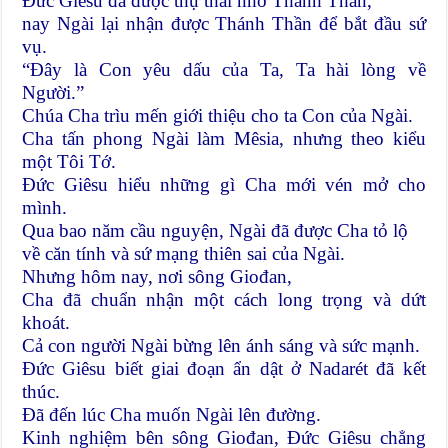
Ðức Giêsu đã được thụ thai nhờ Thánh Thần,
nay Ngài lại nhận được Thánh Thần để bắt đầu sứ
vụ.
“Ðây là Con yêu dấu của Ta, Ta hài lòng về
Người.”
Chúa Cha trìu mến giới thiệu cho ta Con của Ngài.
Cha tấn phong Ngài làm Mêsia, nhưng theo kiểu
một Tôi Tớ.
Ðức Giêsu hiểu những gì Cha mới vén mở cho
mình.
Qua bao năm cầu nguyện, Ngài đã được Cha tỏ lộ
về căn tính và sứ mạng thiên sai của Ngài.
Nhưng hôm nay, nơi sông Giođan,
Cha đã chuẩn nhận một cách long trọng và dứt
khoát.
Cả con người Ngài bừng lên ánh sáng và sức mạnh.
Ðức Giêsu biết giai đoạn ẩn dật ở Nadarét đã kết
thúc.
Ðã đến lúc Cha muốn Ngài lên đường.
Kinh nghiệm bên sông Giođan, Ðức Giêsu chẳng