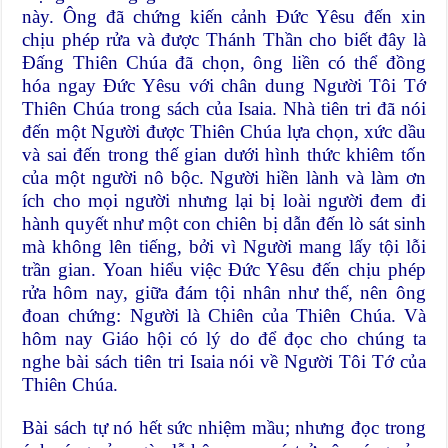
này. Ông đã chứng kiến cảnh Ðức Yêsu đến xin
chịu phép rửa và được Thánh Thần cho biết đây là
Ðấng Thiên Chúa đã chọn, ông liền có thể đồng
hóa ngay Ðức Yêsu với chân dung Người Tôi Tớ
Thiên Chúa trong sách của Isaia. Nhà tiên tri đã nói
đến một Người được Thiên Chúa lựa chọn, xức dầu
và sai đến trong thế gian dưới hình thức khiêm tốn
của một người nô bộc. Người hiền lành và làm ơn
ích cho mọi người nhưng lại bị loài người đem đi
hành quyết như một con chiên bị dẫn đến lò sát sinh
mà không lên tiếng, bởi vì Người mang lấy tội lỗi
trần gian. Yoan hiểu việc Ðức Yêsu đến chịu phép
rửa hôm nay, giữa đám tội nhân như thế, nên ông
đoan chứng: Người là Chiên của Thiên Chúa. Và
hôm nay Giáo hội có lý do để đọc cho chúng ta
nghe bài sách tiên tri Isaia nói về Người Tôi Tớ của
Thiên Chúa.
Bài sách tự nó hết sức nhiệm mầu; nhưng đọc trong