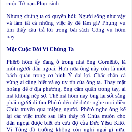
cuộc Tử nạn-Phục sinh.
Nhưng chúng ta có quyền hỏi: Người sống như vậy
và làm tất cả những việc ấy để làm gì? Phụng vụ
tìm thấy câu trả lời trong bài sách Công vụ hôm
nay.
Một Cuộc Ðời Vì Chúng Ta
Phêrô hôm ấy đang ở trong nhà ông Cornêliô, là
một người dân ngoại. Hơn nữa ông này còn là một
bách quản trong cơ binh Ý đại lợi. Chắc chắn cả
vùng ai cũng biết và sợ uy tín của ông ta. Thay mặt
hoàng đế ở địa phương, ông cầm quân trong tay, ai
mà không nép sợ. Thế mà hôm nay ông lại sốt sắng
phái người đi tìm Phêrô đến để được nghe mọi điều
Chúa truyền qua miệng người. Phêrô nghe ông kể
lại các việc trước sau liền thấy rõ Chúa muốn cho
dân ngoại được biết ơn cứu độ của Ðức Yêsu Kitô.
Vị Tông đồ trưởng không còn nghi ngại gì nữa.