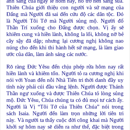
ánh sáng của ngày lễ hôm nay, nó trở nên sáng sủa.
Thiên Chúa giới thiệu con người và sứ mạng của
Ðấng mà Người đã sai đến cứu độ các dân tộc. Ðó
là Người Tôi Tớ mà Người sủng mộ. Người đổ
Thần Trí xuống cho Ðấng được chọn. Vị ấy sẽ
khiêm cung và hiền lành, không la lối, không nỡ bẻ
cây sậy đã dập; nhưng lại cương nghị không nao
núng cho đến khi thi hành hết sứ mạng, là làm giao
ước của dân, làm ánh sáng các nước.
Rõ ràng Ðức Yêsu đến chịu phép rửa hôm nay rất
hiền lành và khiêm tốn. Người tỏ ra cương nghị khi
nói với Yoan đến nỗi Nhà Tiên tri thời danh đầy uy
tính này phải cúi đầu vâng lệnh. Người được Thánh
Thần ngự xuống và được Thiên Chúa tỏ lòng sủng
mộ. Ðức Yêsu, Chúa chúng ta có đủ mọi tư cách ấy.
Người là Vị “Tôi Tớ của Thiên Chúa” nói trong
sách Isaia. Người đến làm trọn những lời tiên tri
này. Và người ta thấy cuộc đời công khai mà Người
khởi sự hôm nay sẽ diễn ra như thế, đặc biệt trong