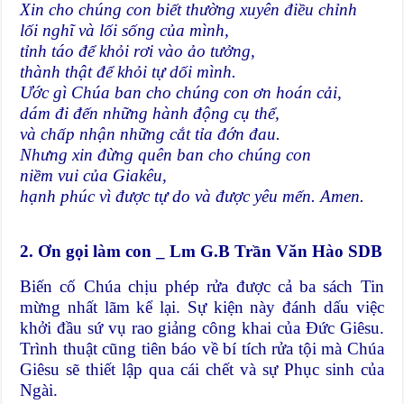
Xin cho chúng con biết thường xuyên điều chỉnh
lối nghĩ và lối sống của mình,
tỉnh táo để khỏi rơi vào ảo tưởng,
thành thật để khỏi tự dối mình.
Ước gì Chúa ban cho chúng con ơn hoán cải,
dám đi đến những hành động cụ thể,
và chấp nhận những cắt tỉa đớn đau.
Nhưng xin đừng quên ban cho chúng con
niềm vui của Giakêu,
hạnh phúc vì được tự do và được yêu mến. Amen.
2. Ơn gọi làm con _ Lm G.B Trần Văn Hào SDB
Biến cố Chúa chịu phép rửa được cả ba sách Tin
mừng nhất lãm kể lại. Sự kiện này đánh dấu việc
khởi đầu sứ vụ rao giảng công khai của Đức Giêsu.
Trình thuật cũng tiên báo về bí tích rửa tội mà Chúa
Giêsu sẽ thiết lập qua cái chết và sự Phục sinh của
Ngài.