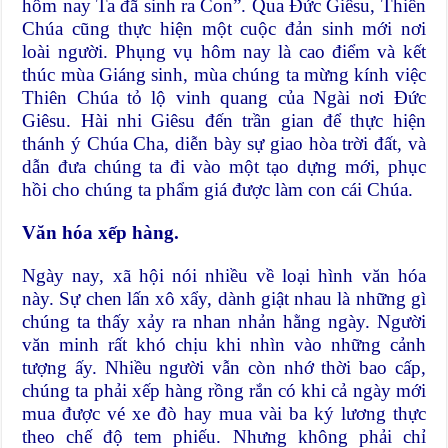
hôm nay Ta đã sinh ra Con”. Qua Đức Giêsu, Thiên
Chúa cũng thực hiện một cuộc đản sinh mới nơi
loài người. Phụng vụ hôm nay là cao điểm và kết
thúc mùa Giáng sinh, mùa chúng ta mừng kính việc
Thiên Chúa tỏ lộ vinh quang của Ngài nơi Đức
Giêsu. Hài nhi Giêsu đến trần gian để thực hiện
thánh ý Chúa Cha, diễn bày sự giao hòa trời đất, và
dẫn đưa chúng ta đi vào một tạo dựng mới, phục
hồi cho chúng ta phẩm giá được làm con cái Chúa.
Văn hóa xếp hàng.
Ngày nay, xã hội nói nhiều về loại hình văn hóa
này. Sự chen lấn xô xẩy, dành giật nhau là những gì
chúng ta thấy xảy ra nhan nhản hằng ngày. Người
văn minh rất khó chịu khi nhìn vào những cảnh
tượng ấy. Nhiều người vẫn còn nhớ thời bao cấp,
chúng ta phải xếp hàng rồng rắn có khi cả ngày mới
mua được vé xe đò hay mua vài ba ký lương thực
theo chế độ tem phiếu. Nhưng không phải chỉ