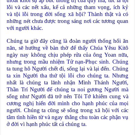
thoát khỏi sự áp bức thống trị của quỷ ma, tức là tội
lỗi và các nết xấu, kể cả những tham vọng, ích kỷ
và tội lỗi trong đời sống xã hội? Thành thật và có
những nét chưa được trong sáng nơi các tương quan
với người khác.
Chúng ta giờ đây cũng là đoàn người thống hối ăn
năn, sẽ hướng về bàn thờ để thấy Chúa Yêsu Kitô
ngày nay không chịu phép rửa của ông Yoan nữa,
nhưng trong mầu nhiệm Tử nạn-Phục sinh. Chúng
ta tung hô Người chết đi, sống lại và lại đến. Chúng
ta xin Người tha thứ tội lỗi cho chúng ta. Nhưng
nhất là chúng ta lãnh nhận Mình Thánh Người,
Thần Trí Người để chúng ta noi gương Người mà
sống như Người đã trở nên Tôi Tớ khiêm cung và
cương nghị hiến đời mình cho hạnh phúc của mọi
người. Chúng ta cũng sẽ sống trong xã hội với các
tâm tình hiền từ và ngay thẳng chu toàn các phận vụ
ở đời vì hạnh phúc tất cả chúng ta.