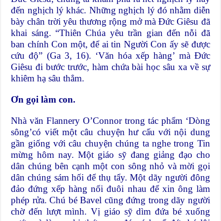
đến nghịch lý khác. Những nghịch lý đó nhằm diễn
bày chân trời yêu thương rộng mở mà Đức Giêsu đã
khai sáng. “Thiên Chúa yêu trần gian đến nỗi đã
ban chính Con một, để ai tin Người Con ấy sẽ được
cứu độ” (Ga 3, 16). ‘Văn hóa xếp hàng’ mà Đức
Giêsu đi bước trước, hàm chứa bài học sâu xa về sự
khiêm hạ sâu thẳm.
Ơn gọi làm con.
Nhà văn Flannery O’Connor trong tác phẩm ‘Dòng
sông’có viết một câu chuyện hư cấu với nội dung
gần giống với câu chuyện chúng ta nghe trong Tin
mừng hôm nay. Một giáo sỹ đang giảng đạo cho
dân chúng bên cạnh một con sông nhỏ và mời gọi
dân chúng sám hối để thụ tẩy. Một dãy người đông
đảo đứng xếp hàng nối đuôi nhau để xin ông làm
phép rửa. Chú bé Bavel cũng đứng trong dãy người
chờ đến lượt mình. Vị giáo sỹ dìm đứa bé xuống