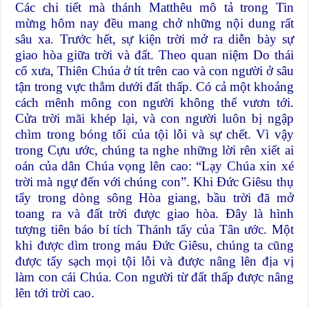
Các chi tiết mà thánh Matthêu mô tả trong Tin
mừng hôm nay đều mang chở những nội dung rất
sâu xa. Trước hết, sự kiện trời mở ra diễn bày sự
giao hòa giữa trời và đất. Theo quan niệm Do thái
cổ xưa, Thiên Chúa ở tít trên cao và con người ở sâu
tận trong vực thẳm dưới đất thấp. Có cả một khoảng
cách mênh mông con người không thể vươn tới.
Cửa trời mãi khép lại, và con người luôn bị ngập
chìm trong bóng tối của tội lỗi và sự chết. Vì vậy
trong Cựu ước, chúng ta nghe những lời rên xiết ai
oán của dân Chúa vọng lên cao: “Lạy Chúa xin xé
trời mà ngự đến với chúng con”. Khi Đức Giêsu thụ
tẩy trong dòng sông Hòa giang, bầu trời đã mở
toang ra và đất trời được giao hòa. Đây là hình
tượng tiên báo bí tích Thánh tẩy của Tân ước. Một
khi được dìm trong máu Đức Giêsu, chúng ta cũng
được tẩy sạch mọi tội lỗi và được nâng lên địa vị
làm con cái Chúa. Con người từ đất thấp được nâng
lên tới trời cao.