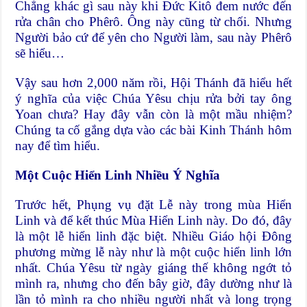
Chẳng khác gì sau này khi Ðức Kitô đem nước đến
rửa chân cho Phêrô. Ông này cũng từ chối. Nhưng
Người bảo cứ để yên cho Người làm, sau này Phêrô
sẽ hiểu…
Vậy sau hơn 2,000 năm rồi, Hội Thánh đã hiểu hết
ý nghĩa của việc Chúa Yêsu chịu rửa bởi tay ông
Yoan chưa? Hay đây vẫn còn là một mầu nhiệm?
Chúng ta cố gắng dựa vào các bài Kinh Thánh hôm
nay để tìm hiểu.
Một Cuộc Hiển Linh Nhiều Ý Nghĩa
Trước hết, Phụng vụ đặt Lễ này trong mùa Hiển
Linh và để kết thúc Mùa Hiển Linh này. Do đó, đây
là một lễ hiển linh đặc biệt. Nhiều Giáo hội Ðông
phương mừng lễ này như là một cuộc hiển linh lớn
nhất. Chúa Yêsu từ ngày giáng thế không ngớt tỏ
mình ra, nhưng cho đến bây giờ, đây dường như là
lần tỏ mình ra cho nhiều người nhất và long trọng