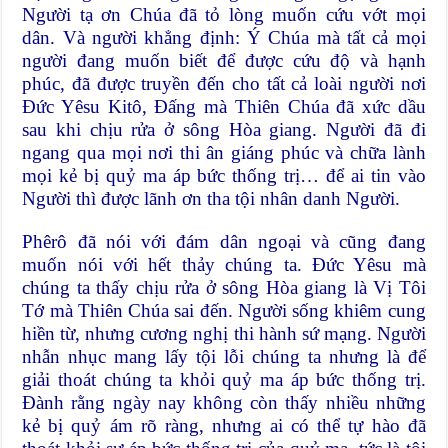
Người tạ ơn Chúa đã tỏ lòng muốn cứu vớt mọi
dân. Và người khẳng định: Ý Chúa mà tất cả mọi
người đang muốn biết để được cứu độ và hạnh
phúc, đã được truyền đến cho tất cả loài người nơi
Ðức Yêsu Kitô, Ðấng mà Thiên Chúa đã xức dầu
sau khi chịu rửa ở sông Hòa giang. Người đã đi
ngang qua mọi nơi thi ân giáng phúc và chữa lành
mọi kẻ bị quỷ ma áp bức thống trị… để ai tin vào
Người thì được lãnh ơn tha tội nhân danh Người.
Phêrô đã nói với đám dân ngoại và cũng đang
muốn nói với hết thảy chúng ta. Ðức Yêsu mà
chúng ta thấy chịu rửa ở sông Hòa giang là Vị Tôi
Tớ mà Thiên Chúa sai đến. Người sống khiêm cung
hiền từ, nhưng cương nghị thi hành sứ mạng. Người
nhẫn nhục mang lấy tội lỗi chúng ta nhưng là để
giải thoát chúng ta khỏi quỷ ma áp bức thống trị.
Ðành rằng ngày nay không còn thấy nhiều những
kẻ bị quỷ ám rõ ràng, nhưng ai có thể tự hào đã