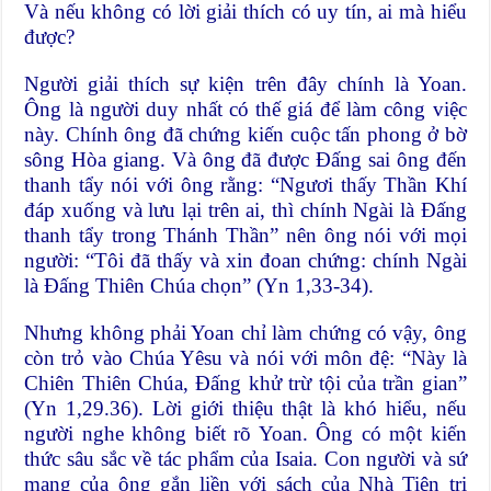
Và nếu không có lời giải thích có uy tín, ai mà hiểu
được?
Người giải thích sự kiện trên đây chính là Yoan.
Ông là người duy nhất có thế giá để làm công việc
này. Chính ông đã chứng kiến cuộc tấn phong ở bờ
sông Hòa giang. Và ông đã được Ðấng sai ông đến
thanh tẩy nói với ông rằng: “Ngươi thấy Thần Khí
đáp xuống và lưu lại trên ai, thì chính Ngài là Ðấng
thanh tẩy trong Thánh Thần” nên ông nói với mọi
người: “Tôi đã thấy và xin đoan chứng: chính Ngài
là Ðấng Thiên Chúa chọn” (Yn 1,33-34).
Nhưng không phải Yoan chỉ làm chứng có vậy, ông
còn trỏ vào Chúa Yêsu và nói với môn đệ: “Này là
Chiên Thiên Chúa, Ðấng khử trừ tội của trần gian”
(Yn 1,29.36). Lời giới thiệu thật là khó hiểu, nếu
người nghe không biết rõ Yoan. Ông có một kiến
thức sâu sắc về tác phẩm của Isaia. Con người và sứ
mạng của ông gắn liền với sách của Nhà Tiên tri