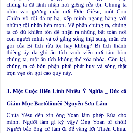
chúng ta đã lãnh nhận nơi giếng rửa tội. Chúng ta
nhìn vào gương mẫu nơi Đức Giêsu, một Con
Chiên vô tội đã tự hạ, xếp mình ngang hàng với
những tội nhân hèn mọn. Về phần chúng ta, chúng
ta có đủ khiêm tốn để nhận ra những bất toàn nơi
con người mình và cố gắng sống thật sung mãn ơn
gọi của Bí tích rửa tội hay không? Bí tích thánh
thiêng ấy đã ghi ấn tích vĩnh viễn nơi tâm hồn
chúng ta, một ấn tích không thể xóa nhòa. Còn lại,
chúng ta có bổn phận phải phát huy và sống thật
trọn vẹn ơn gọi cao quý này.
3. Một Cuộc Hiển Linh Nhiều Ý Nghĩa _ Ðức cố
Giám Mục Bartôlômêô Nguyễn Sơn Lâm
Chúa Yêsu đến xin ông Yoan làm phép Rửa cho
mình. Người làm gì kỳ vậy? Ông Yoan từ chối!
Người bảo ông cứ làm đi để vâng lời Thiên Chúa.