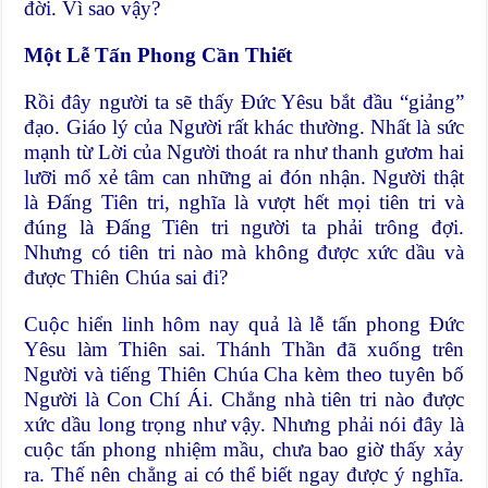
đời. Vì sao vậy?
Một Lễ Tấn Phong Cần Thiết
Rồi đây người ta sẽ thấy Ðức Yêsu bắt đầu “giảng”
đạo. Giáo lý của Người rất khác thường. Nhất là sức
mạnh từ Lời của Người thoát ra như thanh gươm hai
lưỡi mổ xẻ tâm can những ai đón nhận. Người thật
là Ðấng Tiên tri, nghĩa là vượt hết mọi tiên tri và
đúng là Ðấng Tiên tri người ta phải trông đợi.
Nhưng có tiên tri nào mà không được xức dầu và
được Thiên Chúa sai đi?
Cuộc hiển linh hôm nay quả là lễ tấn phong Ðức
Yêsu làm Thiên sai. Thánh Thần đã xuống trên
Người và tiếng Thiên Chúa Cha kèm theo tuyên bố
Người là Con Chí Ái. Chẳng nhà tiên tri nào được
xức dầu long trọng như vậy. Nhưng phải nói đây là
cuộc tấn phong nhiệm mầu, chưa bao giờ thấy xảy
ra. Thế nên chẳng ai có thể biết ngay được ý nghĩa.