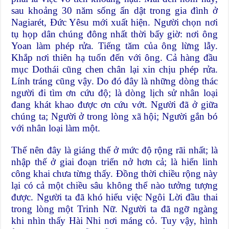
sau khoảng 30 năm sống ẩn dật trong gia đình ở
Nagiarét, Ðức Yêsu mới xuất hiện. Người chọn nơi
tụ họp dân chúng đông nhất thời bấy giờ: nơi ông
Yoan làm phép rửa. Tiếng tăm của ông lừng lẫy.
Khắp nơi thiên hạ tuốn đến với ông. Cả hàng đầu
mục Dothái cũng chen chân lại xin chịu phép rửa.
Lính tráng cũng vậy. Do đó đây là những dòng thác
người đi tìm ơn cứu độ; là dòng lịch sử nhân loại
đang khát khao được ơn cứu vớt. Người đã ở giữa
chúng ta; Người ở trong lòng xã hội; Người gắn bó
với nhân loại làm một.
Thế nên đây là giáng thế ở mức độ rộng rãi nhất; là
nhập thế ở giai đoạn triển nở hơn cả; là hiển linh
công khai chưa từng thấy. Ðồng thời chiều rộng này
lại có cả một chiều sâu không thể nào tưởng tượng
được. Người ta đã khó hiểu việc Ngôi Lời đầu thai
trong lòng một Trinh Nữ. Người ta đã ngỡ ngàng
khi nhìn thấy Hài Nhi nơi máng cỏ. Tuy vậy, hình