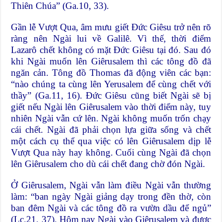
Thiên Chúa” (Ga.10, 33).
Gần lễ Vượt Qua, âm mưu giết Đức Giêsu trở nên rõ
ràng nên Ngài lui về Galilê. Vì thế, thời điểm
Lazarô chết không có mặt Đức Giêsu tại đó. Sau đó
khi Ngài muốn lên Giêrusalem thì các tông đồ đã
ngăn cản. Tông đồ Thomas đã động viên các bạn:
“nào chúng ta cùng lên Yerusalem để cùng chết với
thầy” (Ga.11, 16). Đức Giêsu cũng biết Ngài sẽ bị
giết nếu Ngài lên Giêrusalem vào thời điểm này, tuy
nhiên Ngài vẫn cứ lên. Ngài không muốn trốn chạy
cái chết. Ngài đã phải chọn lựa giữa sống và chết
một cách cụ thể qua việc có lên Giêrusalem dịp lễ
Vượt Qua này hay không. Cuối cùng Ngài đã chọn
lên Giêrusalem cho dù cái chết đang chờ đón Ngài.
Ở Giêrusalem, Ngài vẫn làm điều Ngài vẫn thường
làm: “ban ngày Ngài giảng dạy trong đền thờ, còn
ban đêm Ngài và các tông đồ ra vườn dầu để ngủ”
(Lc.21, 37). Hôm nay Ngài vào Giêrusalem và được