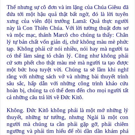
Thế nhưng sự cô đơn và im lặng của Chúa Giêsu đã
đứa tới một hậu quả thật bất ngờ, đó là lời tuyên
xưng của viên đội trưởng Lamã: Quả thực người
này là Con Thiên Chúa. Với lời tường thuật đơn sơ
và mộc mạc, thánh Marcô cho chúng ta thấy: Chân
lý tự bản chất vốn giản dị, chứ không màu mè phức
tạp. Không phải cứ nói nhiều, nói hay mà người ta
có thể làm sáng tỏ chân lý. Cũng như không phải
cứ sơn phết cho thật màu mè mà người ta tạo được
một bức hoạ tuyệt vời. Chúng ta sẽ lầm khi nghĩ
rằng với những sách vở và những bài thuyết trình
sâu sắc, hấp dẫn với những công trình khảo cứu
hoàn bị, chúng ta có thể đem đến cho mọi người tất
cả những câu trả lời về Đức Kitô.
Không. Đức Kitô không phải là một mớ những lý
thuyết, những tư tưởng, nhưng Ngài là một con
người mà chúng ta cần phải gặp gỡ, phải chiêm
ngưỡng và phải tìm hiểu để rồi dần dần khám phá