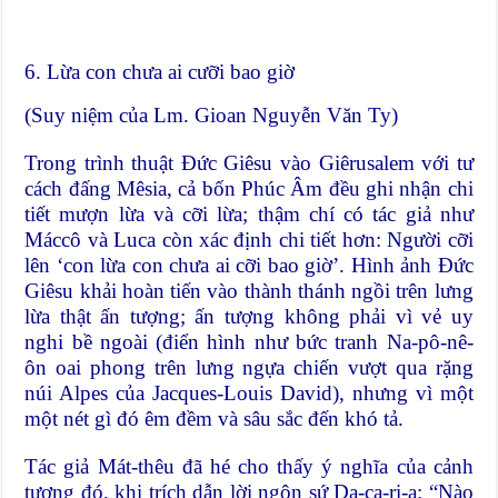
6. Lừa con chưa ai cưỡi bao giờ
(Suy niệm của Lm. Gioan Nguyễn Văn Ty)
Trong trình thuật Đức Giêsu vào Giêrusalem với tư
cách đấng Mêsia, cả bốn Phúc Âm đều ghi nhận chi
tiết mượn lừa và cỡi lừa; thậm chí có tác giả như
Máccô và Luca còn xác định chi tiết hơn: Người cỡi
lên ‘con lừa con chưa ai cỡi bao giờ’. Hình ảnh Đức
Giêsu khải hoàn tiến vào thành thánh ngồi trên lưng
lừa thật ấn tượng; ấn tượng không phải vì vẻ uy
nghi bề ngoài (điển hình như bức tranh Na-pô-nê-
ôn oai phong trên lưng ngựa chiến vượt qua rặng
núi Alpes của Jacques-Louis David), nhưng vì một
một nét gì đó êm đềm và sâu sắc đến khó tả.
Tác giả Mát-thêu đã hé cho thấy ý nghĩa của cảnh
tượng đó, khi trích dẫn lời ngôn sứ Da-ca-ri-a: “Nào