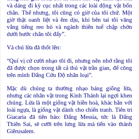
và dáng đi kỳ cục nhất trong các loài động vật bốn
chân. Thế nhưng, tôi cũng có giờ của tôi chứ. Một
giờ thật oanh liệt và êm dịu, khi bên tai tôi văng
vẳng tiếng reo hò và ngành thiên tuế chập chờn
dưới bước chân tôi đấy”.
Và chú lừa đã thốt lên:
“Quí vị cứ cười nhạo tôi đi, nhưng nên nhớ rằng tôi
đã được chọn trong tất cả thú vật trần gian, để cõng
trên mình Đấng Cứu Độ nhân loại”.
Mặc dù chúng ta thường nhạo báng giống lừa,
nhưng các nhân vật trong Kinh Thánh lại ngợi khen
chúng. Lừa là một giống vật hiền hoà, khác hẳn với
loài ngựa, là giống vật dành cho chiến tranh. Tiên tri
Giacaria đã tiên báo: Đấng Messia, tức là Đấng
Thiên Sai, sẽ cưỡi trên lưng lừa mà tiến vào thánh
Giêrusalem.