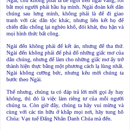
Ngài, chứ không phải là để ngồi trên ngai vàng, rồi
bắt mọi người phải hầu hạ mình. Ngài đoàn kết dân
chúng sau lưng mình, không phải là để đi giao
tranh với các dân tộc khác, nhưng liên kết họ để
chiến đấu chống lại nghèo khổ, đói khát, thu hận và
mọi hình thức bất công.
Ngài đến không phải để kết án, nhưng để tha thứ.
Ngài đến không phải để phá đổ những giấc mơ của
dân chúng, nhưng để làm cho những giấc mơ ấy trở
thành hiện thực bằng một phương cách lạ lùng nhất.
Ngài không cưỡng bức, nhưng kêu mời chúng ta
bước theo Ngài.
Thế nhưng, chúng ta có đáp trả lời mời gọi ấy hay
không, thì đó là việc làm riêng tư của mỗi người
chúng ta. Còn giờ đây, chúng ta hãy vui mừng và
cùng với các tín hữu ở khắp mọi nơi, hãy tung hô
Chúa: Vạn tuế Đấng Nhân Danh Chúa mà đến.