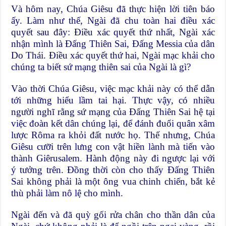
Và hôm nay, Chúa Giêsu đã thực hiện lời tiên báo
ấy. Làm như thế, Ngài đã chu toàn hai điều xác
quyết sau đây: Điều xác quyết thứ nhất, Ngài xác
nhận mình là Đấng Thiên Sai, Đấng Messia của dân
Do Thái. Điều xác quyết thứ hai, Ngài mạc khải cho
chúng ta biết sứ mạng thiên sai của Ngài là gì?
Vào thời Chúa Giêsu, việc mạc khải này có thể dẫn
tới những hiểu lầm tai hại. Thực vậy, có nhiều
người nghĩ rằng sứ mạng của Đấng Thiên Sai hệ tại
việc đoàn kết dân chúng lại, để đánh đuổi quân xâm
lược Rôma ra khỏi đất nước họ. Thế nhưng, Chúa
Giêsu cưỡi trên lưng con vật hiền lành mà tiến vào
thành Giêrusalem. Hành động này đi ngược lại với
ý tưởng trên. Đồng thời còn cho thấy Đấng Thiên
Sai không phải là một ông vua chinh chiến, bắt kẻ
thù phải làm nô lệ cho mình.
Ngài đến và đã quỳ gối rửa chân cho thần dân của