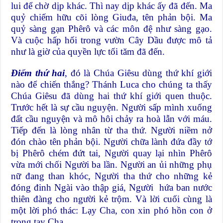
lui để chờ dịp khác. Thì nay dịp khác ấy đã đến. Ma
quỷ chiếm hữu cõi lòng Giuđa, tên phản bội. Ma
quỷ sàng gạn Phêrô và các môn đệ như sàng gạo.
Và cuộc hấp hối trong vườn Cây Dầu được mô tả
như là giờ của quyền lực tối tăm đã đến.
Điểm thứ hai
, đó là Chúa Giêsu dùng thứ khí giới
nào để chiến thắng? Thánh Luca cho chúng ta thấy
Chúa Giêsu đã dùng hai thứ khí giới quen thuộc.
Trước hết là sự cầu nguyện. Người sấp mình xuống
đất cầu nguyện và mô hôi chảy ra hoà lẫn với máu.
Tiếp đến là lòng nhân từ tha thứ. Người niềm nở
đón chào tên phản bội. Người chữa lành đứa đầy tớ
bị Phêrô chém đứt tai, Người quay lại nhìn Phêrô
vừa mới chối Người ba lần. Người an ủi những phụ
nữ đang than khóc, Người tha thứ cho những kẻ
đóng đinh Ngài vào thập giá, Người hứa ban nước
thiên đàng cho người kẻ trộm. Và lời cuối cùng là
một lời phó thác: Lạy Cha, con xin phó hồn con ở
trong tay Cha.