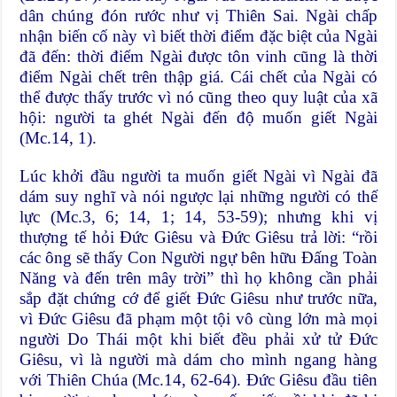
dân chúng đón rước như vị Thiên Sai. Ngài chấp
nhận biến cố này vì biết thời điểm đặc biệt của Ngài
đã đến: thời điểm Ngài được tôn vinh cũng là thời
điểm Ngài chết trên thập giá. Cái chết của Ngài có
thể được thấy trước vì nó cũng theo quy luật của xã
hội: người ta ghét Ngài đến độ muốn giết Ngài
(Mc.14, 1).
Lúc khởi đầu người ta muốn giết Ngài vì Ngài đã
dám suy nghĩ và nói ngược lại những người có thế
lực (Mc.3, 6; 14, 1; 14, 53-59); nhưng khi vị
thượng tế hỏi Đức Giêsu và Đức Giêsu trả lời: “rồi
các ông sẽ thấy Con Người ngự bên hữu Đấng Toàn
Năng và đến trên mây trời” thì họ không cần phải
sắp đặt chứng cớ để giết Đức Giêsu như trước nữa,
vì Đức Giêsu đã phạm một tội vô cùng lớn mà mọi
người Do Thái một khi biết đều phải xử tử Đức
Giêsu, vì là người mà dám cho mình ngang hàng
với Thiên Chúa (Mc.14, 62-64). Đức Giêsu đầu tiên