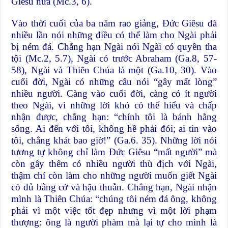
Giêsu nữa (Mc.3, 6).
Vào thời cuối của ba năm rao giảng, Đức Giêsu đã
nhiều lần nói những điều có thể làm cho Ngài phải
bị ném đá. Chẳng hạn Ngài nói Ngài có quyền tha
tội (Mc.2, 5.7), Ngài có trước Abraham (Ga.8, 57-
58), Ngài và Thiên Chúa là một (Ga.10, 30). Vào
cuối đời, Ngài có những câu nói “gây mất lòng”
nhiều người. Càng vào cuối đời, càng có ít người
theo Ngài, vì những lời khó có thể hiểu và chấp
nhận được, chẳng hạn: “chính tôi là bánh hằng
sống. Ai đến với tôi, không hề phải đói; ai tin vào
tôi, chẳng khát bao giờ!” (Ga.6. 35). Những lời nói
tương tự không chỉ làm Đức Giêsu “mất người” mà
còn gây thêm có nhiều người thù địch với Ngài,
thậm chí còn làm cho những người muốn giết Ngài
có đủ bằng cớ và hậu thuẫn. Chẳng hạn, Ngài nhận
mình là Thiên Chúa: “chúng tôi ném đá ông, không
phải vì một việc tốt đẹp nhưng vì một lời phạm
thượng: ông là người phàm mà lại tự cho mình là