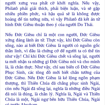
người xưng vua phất cờ khởi nghĩa. Nếu vậy,
Philatô phải giải thích, phải biện luận, và sẽ gặp
nhiều phiền phức, và hậu quả sẽ là không được
hoàng đế tin tưởng nữa, vì vậy Philatô đã kết án tử
hình Đức Giêsu thuận theo ý của người Do Thái.
Nếu Đức Giêsu chỉ là một con người, Đức Giêsu
xứng đáng lãnh án tử. Thực vậy, khi Đức Giêsu còn
sống, nào ai biết Đức Giêsu là người có nguồn gốc
thần linh, vì đâu là chứng cớ để người ta có thể tin
như vậy! Chỉ khi Đức Giêsu chết và sống lại, người
ta mới nhận ra những gì Đức Giêsu nói và cho mình
là, là chân thực. Như vậy, chỉ sau biến cố Đức Giêsu
Phục Sinh, các tông đồ mới biết chân tướng của
Đức Giêsu. Nếu Đức Giêsu là kẻ lộng ngôn phạm
thượng, thì Thiên Chúa đã chẳng phục sinh Ngài,
còn nếu Ngài đã sống lại, nghĩa là những điều Ngài
đã nói là đúng, là chân lý. Nghĩa là, Ngài và Thiên
Chúa là một, Ngài ngự bên hữu Thiên Chúa, Ngài
có trước Abraham.