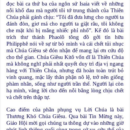
đọc bài ca thứ ba của ngôn sứ Isaia viết về những
nỗi khổ đau mà người tôi tớ trung thành của Thiên
Chúa phải gánh chịu: “Tôi đã đưa lưng cho người ta
đánh đòn, giơ má cho người ta giật râu, tôi không
che mặt khi bị mắng nhiếc phỉ nhổ”. Kế đó là bài
trích thư thánh Phaolô tông đồ gởi tín hữu
Philipphê nói về sự từ bỏ mình và cái chết tủi nhục
mà Chúa Giêsu sẽ đón nhận để mang lại ơn cứu độ
cho thế gian. Chúa Giêsu Kitô vốn dĩ là Thiên Chúa
mà không nghĩ phải nhất quyết duy trì địa vị ngang
hàng với Thiên Chúa, nhưng đã hoàn toàn trút bỏ
vinh quang, mặc lấy thân phận nô lệ, trở nên giống
phàm nhân, sống như người trần thế. Người lại còn
hạ mình, vâng lời cho đến nỗi bằng lòng chịu chết
và chết trên thập tự.
Cao điểm của phần phụng vụ Lời Chúa là bài
Thương Khó Chúa Giêsu. Qua bài Tin Mừng này,
Giáo Hội mời gọi chúng ta thông dự vào những giờ
phút linh thiêng cuối cùng trong sứ vụ cứu thế của