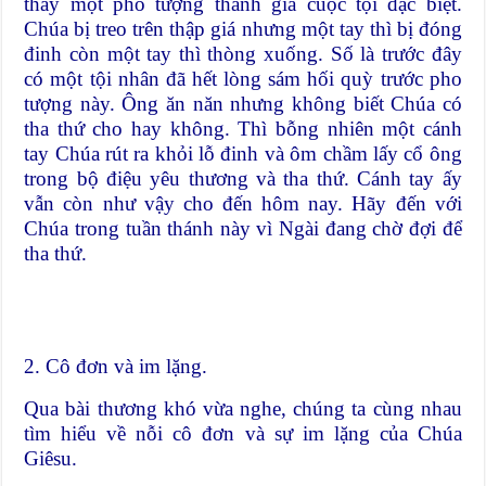
thấy một pho tượng thánh giá cuộc tội đặc biệt.
Chúa bị treo trên thập giá nhưng một tay thì bị đóng
đinh còn một tay thì thòng xuống. Số là trước đây
có một tội nhân đã hết lòng sám hối quỳ trước pho
tượng này. Ông ăn năn nhưng không biết Chúa có
tha thứ cho hay không. Thì bỗng nhiên một cánh
tay Chúa rút ra khỏi lỗ đinh và ôm chầm lấy cổ ông
trong bộ điệu yêu thương và tha thứ. Cánh tay ấy
vẫn còn như vậy cho đến hôm nay. Hãy đến với
Chúa trong tuần thánh này vì Ngài đang chờ đợi để
tha thứ.
2. Cô đơn và im lặng.
Qua bài thương khó vừa nghe, chúng ta cùng nhau
tìm hiểu về nỗi cô đơn và sự im lặng của Chúa
Giêsu.