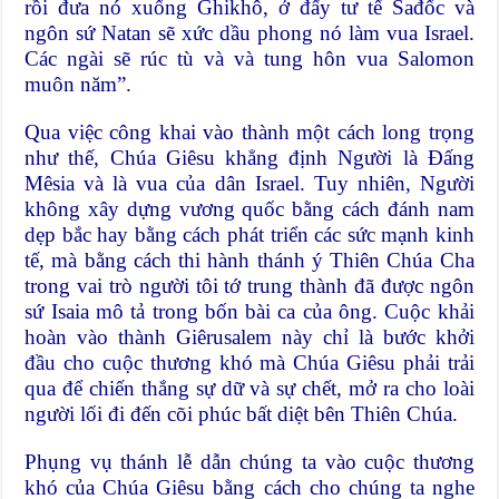
rồi đưa nó xuống Ghikhô, ở đấy tư tế Sađốc và
ngôn sứ Natan sẽ xức dầu phong nó làm vua Israel.
Các ngài sẽ rúc tù và và tung hôn vua Salomon
muôn năm”.
Qua việc công khai vào thành một cách long trọng
như thế, Chúa Giêsu khẳng định Người là Đấng
Mêsia và là vua của dân Israel. Tuy nhiên, Người
không xây dựng vương quốc bằng cách đánh nam
dẹp bắc hay bằng cách phát triển các sức mạnh kinh
tế, mà bằng cách thi hành thánh ý Thiên Chúa Cha
trong vai trò người tôi tớ trung thành đã được ngôn
sứ Isaia mô tả trong bốn bài ca của ông. Cuộc khải
hoàn vào thành Giêrusalem này chỉ là bước khởi
đầu cho cuộc thương khó mà Chúa Giêsu phải trải
qua để chiến thắng sự dữ và sự chết, mở ra cho loài
người lối đi đến cõi phúc bất diệt bên Thiên Chúa.
Phụng vụ thánh lễ dẫn chúng ta vào cuộc thương
khó của Chúa Giêsu bằng cách cho chúng ta nghe