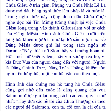
Chúa Giêsu ở trần gian. Phụng vụ Chúa Nhật Lễ Lá
được mở đầu bằng nghi thức làm phép lá và rước lá.
Trong nghi thức này, cộng đoàn dân Chúa được
nghe đọc bài Tin Mừng tường thuật lại việc Chúa
Giêsu long trọng vào thành Giêrusalem với tư cách
của Đấng Mêsia. Hình ảnh Chúa Giêsu cưỡi trên
lưng lừa khiến người ta nhớ lại lời sấm ngôn nói về
Đấng Mêsia được ghi lại trong sách ngôn sứ
Dacaria: “Này thiếu nữ Sion, hãy vui mừng hoan hỉ.
Hỡi thiếu nữ Giêrusalem, hãy vui sướng reo hò, vì
kìa Đức Vua của ngươi đang đến với ngươi. Người
là Đấng Chính Trực, Đấng Toàn Thắng, khiêm tốn
ngồi trên lưng lừa, một con lừa vẫn còn theo mẹ”.
Hình ảnh dân chúng reo hò tung hô Chúa Giêsu
cũng gợi nhớ đến cuộc lễ đăng quang của vua
Salomon được ghi lại trong sách các vua quyển thứ
nhất: “Hãy đưa các bề tôi của Chúa Thượng đi theo
các ngươi để Salomon, con ta, cỡi con la cái của ta