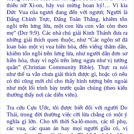
thiếu nữ Xi-on, hãy vui mừng hoan hỷ!… Vì kìa
Đức Vua của ngươi đang đến với ngươi; Người là
Đấng Chính Trực, Đấng Toàn Thắng, khiêm tốn
ngồi trên lưng lừa, một con lừa con vẫn còn theo
mẹ” (Dcr 9:9). Các nhà chú giải Kinh Thánh đưa ra
những giải thích quen thuộc, như “Các ngôn sứ đã
loan báo một vị vua hiền hòa, đến viếng thăm dân,
khiêm tốn ngồi trên lưng lừa, như người dân đơn sơ
hiền hòa, thay vì ngồi trên lưng ngựa như vị tướng
quân” (Christian Community Bible). Thực ra nói
như thế ta vẫn chưa giải thích được gì, hoặc có nếu
có thì cũng mới chỉ cho thấy hình tượng bên ngoài
như một lối trình bày trước quần chúng (theo kiểu
thường thấy nơi các diễn viên).
Tra cứu Cựu Ước, tôi được biết đối với người Do
Thái, trong đời thường việc cỡi lừa chẳng có một ý
nghĩa gì lớn. Cho tới thời Sa-lô-mom, các tổ phụ,
các vua, các quan án hay mọi người giầu có, vị