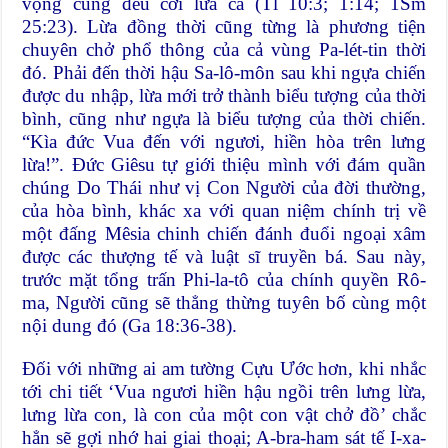
vọng cũng đều cỡi lừa cả (Tl 10:3; 1:14; 1Sm
25:23). Lừa đồng thời cũng từng là phương tiện
chuyên chở phổ thông của cả vùng Pa-lét-tin thời
đó. Phải đến thời hậu Sa-lô-môn sau khi ngựa chiến
được du nhập, lừa mới trở thành biểu tượng của thời
bình, cũng như ngựa là biểu tượng của thời chiến.
“Kìa đức Vua đến với ngươi, hiền hòa trên lưng
lừa!”. Đức Giêsu tự giới thiệu mình với đám quần
chúng Do Thái như vị Con Người của đời thường,
của hòa bình, khác xa với quan niệm chính trị về
một đấng Mêsia chinh chiến đánh đuổi ngoại xâm
được các thượng tế và luật sĩ truyền bá. Sau này,
trước mặt tổng trấn Phi-la-tô của chính quyền Rô-
ma, Người cũng sẽ thẳng thừng tuyên bố cùng một
nội dung đó (Ga 18:36-38).
Đối với những ai am tường Cựu Ước hơn, khi nhắc
tới chi tiết ‘Vua ngươi hiền hậu ngồi trên lưng lừa,
lưng lừa con, là con của một con vật chở đồ’ chắc
hẳn sẽ gợi nhớ hai giai thoại; A-bra-ham sát tế I-xa-