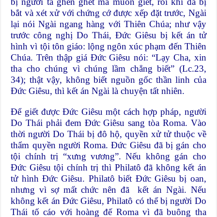
bị người ta ghen ghét mà muốn giết, rồi khi đã bị
bắt và xét xử với chứng cớ được xếp đặt trước, Ngài
lại nói Ngài ngang hàng với Thiên Chúa; như vậy
trước công nghị Do Thái, Đức Giêsu bị kết án tử
hình vì tội tôn giáo: lộng ngôn xúc phạm đến Thiên
Chúa. Trên thập giá Đức Giêsu nói: “Lạy Cha, xin
tha cho chúng vì chúng lầm chẳng biết” (Lc.23,
34); thật vậy, không biết nguồn gốc thần linh của
Đức Giêsu, thì kết án Ngài là chuyện tất nhiên.
Để giết được Đức Giêsu một cách hợp pháp, người
Do Thái phải đem Đức Giêsu sang tòa Roma. Vào
thời người Do Thái bị đô hộ, quyền xử tử thuộc về
thẩm quyền người Roma. Đức Giêsu đã bị gán cho
tội chính trị “xưng vương”. Nếu không gán cho
Đức Giêsu tội chính trị thì Philatô đã không kết án
tử hình Đức Giêsu. Philatô biết Đức Giêsu bị oan,
nhưng vì sợ mất chức nên đã kết án Ngài. Nếu
không kết án Đức Giêsu, Philatô có thể bị người Do
Thái tố cáo với hoàng đế Roma vì đã buông tha