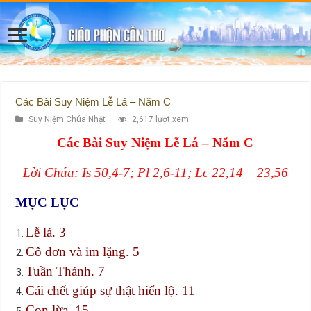
Các Bài Suy Niệm Lễ Lá – Năm C
Suy Niệm Chúa Nhật
2,617 lượt xem
Các Bài Suy Niệm Lễ Lá – Năm C
Lời Chúa: Is 50,4-7; Pl 2,6-11; Lc 22,14 – 23,56
MỤC LỤC
Lễ lá. 3
Cô đơn và im lặng. 5
Tuần Thánh. 7
Cái chết giúp sự thật hiển lộ. 11
Con lừa. 15