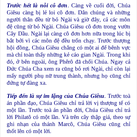
Trước hết là nỗi cô đơn
. Càng về cuối đời, Chúa
Giêsu càng bị lẻ loi cô đơn. Dân chúng và những
người thân đều từ bỏ Ngài và giờ đây, cả các môn
đệ cũng từ bỏ Ngài. Chúa Giêsu cô đơn trong vườn
Cây Dầu. Ngài lại càng cô đơn hơn nữa trong lúc bị
bắt bởi vì các môn đệ đều trốn chạy. Trước thượng
hội đồng, Chúa Giêsu chẳng có một ai để bênh vực
mà chỉ toàn thấy những kẻ cáo gian Ngài. Trong khi
đó, ở bên ngoài, ông Phêrô đã chối Chúa. Ngay cả
Đức Chúa Cha xem ra cũng bỏ rơi Ngài, chỉ còn lại
mấy người phụ nữ trung thành, nhưng họ cũng chỉ
đứng tự đàng xa.
Tiếp đến là sự im lặng của Chúa Giêsu
. Trước toà
án phần đạo, Chúa Giêsu chỉ trả lời vị thượng tế có
một lần. Trước toà án phần đời, Chúa Giêsu chỉ trả
lời Philatô có một lần. Và trên cây thập giá, theo sự
ghi nhạn của thánh Marcô, Chúa Giêsu cũng chỉ
thốt lên có một lời.