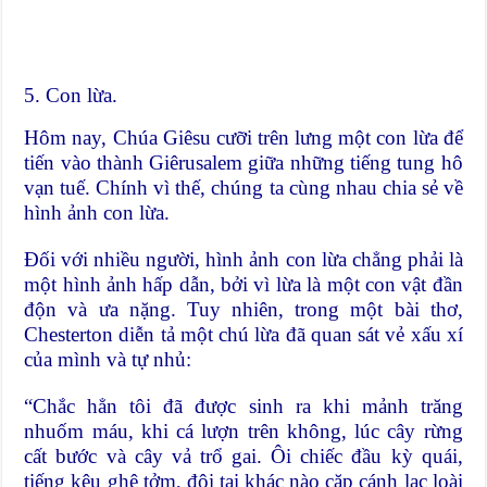
5. Con lừa.
Hôm nay, Chúa Giêsu cưỡi trên lưng một con lừa để
tiến vào thành Giêrusalem giữa những tiếng tung hô
vạn tuế. Chính vì thế, chúng ta cùng nhau chia sẻ về
hình ảnh con lừa.
Đối với nhiều người, hình ảnh con lừa chẳng phải là
một hình ảnh hấp dẫn, bởi vì lừa là một con vật đần
độn và ưa nặng. Tuy nhiên, trong một bài thơ,
Chesterton diễn tả một chú lừa đã quan sát vẻ xấu xí
của mình và tự nhủ:
“Chắc hẳn tôi đã được sinh ra khi mảnh trăng
nhuốm máu, khi cá lượn trên không, lúc cây rừng
cất bước và cây vả trổ gai. Ôi chiếc đầu kỳ quái,
tiếng kêu ghê tởm, đôi tai khác nào cặp cánh lạc loài