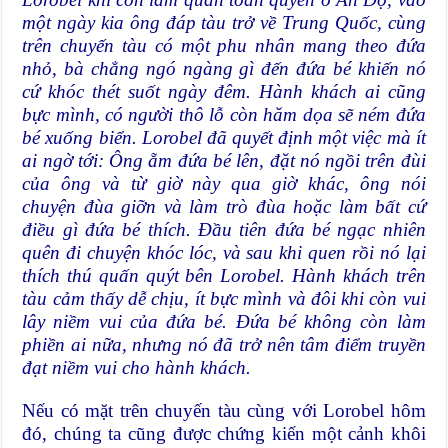
một ngày kia ông đáp tàu trở về Trung Quốc, cùng
trên chuyến tàu có một phu nhân mang theo đứa
nhỏ, bà chẳng ngó ngàng gì đến đứa bé khiến nó
cứ khóc thét suốt ngày đêm. Hành khách ai cũng
bực mình, có người thô lỗ còn hăm dọa sẽ ném đứa
bé xuống biển. Lorobel đã quyết định một việc mà ít
ai ngờ tới: Ông ẵm đứa bé lên, đặt nó ngồi trên đùi
của ông và từ giờ này qua giờ khác, ông nói
chuyện đùa giỡn và làm trò đùa hoặc làm bất cứ
điều gì đứa bé thích. Đầu tiên đứa bé ngạc nhiên
quên đi chuyện khóc lóc, và sau khi quen rồi nó lại
thích thú quấn quýt bên Lorobel. Hành khách trên
tàu cảm thấy dễ chịu, ít bực mình và đôi khi còn vui
lây niềm vui của đứa bé. Đứa bé không còn làm
phiền ai nữa, nhưng nó đã trở nên tâm điểm truyền
đạt niềm vui cho hành khách.
Nếu có mặt trên chuyến tàu cùng với Lorobel hôm
đó, chúng ta cũng được chứng kiến một cảnh khôi