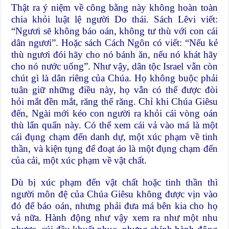
Thật ra ý niệm về công bằng này không hoàn toàn
chia khỏi luật lệ người Do thái. Sách Lêvi viết:
“Ngươi sẽ không báo oán, không tư thù với con cái
dân ngươi”. Hoặc sách Cách Ngôn có viết: “Nếu kẻ
thù ngươi đói hãy cho nó bánh ăn, nếu nó khát hãy
cho nó nước uống”. Như vậy, dân tộc Israel vẫn còn
chút gì là dân riêng của Chúa. Họ không buộc phải
tuân giữ những điều này, họ vẫn có thể được đòi
hỏi mắt đền mắt, răng thế răng. Chỉ khi Chúa Giêsu
đến, Ngài mới kéo con người ra khỏi cái vòng oán
thù lẩn quẩn này. Có thể xem cái vả vào má là một
cái đụng chạm đến danh dự, một xúc phạm về tinh
thần, và kiện tụng để đoạt áo là một đụng chạm đến
của cải, một xúc phạm về vật chất.
Dù bị xúc phạm đến vật chất hoặc tinh thần thì
người môn đệ của Chúa Giêsu không được vịn vào
đó để báo oán, nhưng phải đưa má bên kia cho họ
vả nữa. Hành động như vậy xem ra như một nhu