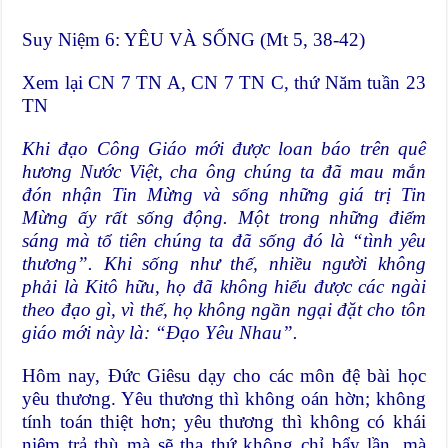
Suy Niệm 6: YÊU VÀ SỐNG (Mt 5, 38-42)
Xem lại CN 7 TN A, CN 7 TN C, thứ Năm tuần 23
TN
Khi đạo Công Giáo mới được loan báo trên quê
hương Nước Việt, cha ông chúng ta đã mau mắn
đón nhận Tin Mừng và sống những giá trị Tin
Mừng ấy rất sống động. Một trong những điểm
sáng mà tổ tiên chúng ta đã sống đó là “tình yêu
thương”. Khi sống như thế, nhiều người không
phải là Kitô hữu, họ đã không hiểu được các ngài
theo đạo gì, vì thế, họ không ngần ngại đặt cho tôn
giáo mới này là: “Đạo Yêu Nhau”.
Hôm nay, Đức Giêsu dạy cho các môn đệ bài học
yêu thương. Yêu thương thì không oán hờn; không
tính toán thiệt hơn; yêu thương thì không có khái
niệm trả thù mà sẽ tha thứ không chỉ bẩy lần, mà