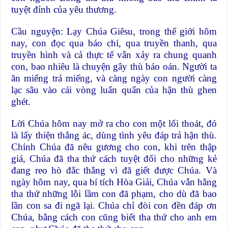
tuyệt đỉnh của yêu thương.
Cầu nguyện: Lạy Chúa Giêsu, trong thế giới hôm
nay, con đọc qua báo chí, qua truyền thanh, qua
truyền hình và cả thực tế vẫn xảy ra chung quanh
con, bao nhiêu là chuyện gây thù báo oán. Người ta
ăn miếng trả miếng, và càng ngày con người càng
lạc sâu vào cái vòng luẩn quẩn của hận thù ghen
ghét.
Lời Chúa hôm nay mở ra cho con một lối thoát, đó
là lấy thiện thắng ác, dùng tình yêu đáp trả hận thù.
Chính Chúa đã nêu gương cho con, khi trên thập
giá, Chúa đã tha thứ cách tuyệt đối cho những kẻ
đang reo hò đắc thắng vì đã giết được Chúa. Và
ngày hôm nay, qua bí tích Hòa Giải, Chúa vẫn hằng
tha thứ những lỗi lầm con đã phạm, cho dù đã bao
lần con sa đi ngã lại. Chúa chỉ đòi con đền đáp ơn
Chúa, bằng cách con cũng biết tha thứ cho anh em