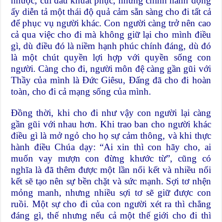
nhược, cúi đầu khuất phục, nhưng chính hành động
ấy diễn tả một thái độ quả cảm sẵn sàng cho đi tất cả
để phục vụ người khác. Con người càng trở nên cao
cả qua việc cho đi mà không giữ lại cho mình điều
gì, dù điều đó là niềm hạnh phúc chính đáng, dù đó
là một chút quyền lợi hợp với quyền sống con
người. Càng cho đi, người môn đệ càng gần gũi với
Thầy của mình là Đức Giêsu, Đấng đã cho đi hoàn
toàn, cho đi cả mạng sống của mình.
Đồng thời, khi cho đi như vậy con người lại càng
gần gũi với nhau hơn. Khi trao ban cho người khác
điều gì là mở ngỏ cho họ sự cảm thông, và khi thực
hành điều Chúa dạy: “Ai xin thì con hãy cho, ai
muốn vay mượn con đừng khước từ”, cũng có
nghĩa là đã thêm được một lần nối kết và nhiều nối
kết sẽ tạo nên sự bền chặt và sức mạnh. Sợi tơ nhện
mỏng manh, nhưng nhiều sợi tơ sẽ giữ được con
ruồi. Một sự cho đi của con người xét ra thì chẳng
đáng gì, thế nhưng nếu cả một thế giới cho đi thì