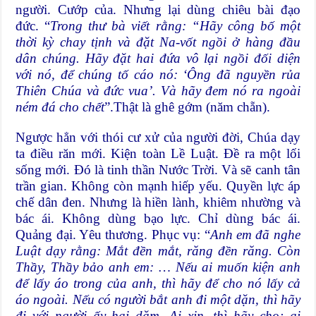
người. Cướp của. Nhưng lại dùng chiêu bài đạo
đức. “
Trong thư bà viết rằng: “Hãy công bố một
thời kỳ chay tịnh và đặt Na-vốt ngồi ở hàng đầu
dân chúng. Hãy đặt hai đứa vô lại ngồi đối diện
với nó, để chúng tố cáo nó: ‘Ông đã nguyền rủa
Thiên Chúa và đức vua’. Và hãy đem nó ra ngoài
ném đá cho chết
”.Thật là ghê gớm (năm chẵn).
Ngược hẳn với thói cư xử của người đời, Chúa dạy
ta điều răn mới. Kiện toàn Lề Luật. Đề ra một lối
sống mới. Đó là tinh thần Nước Trời. Và sẽ canh tân
trần gian. Không còn mạnh hiếp yếu. Quyền lực áp
chế dân đen. Nhưng là hiền lành, khiêm nhường và
bác ái. Không dùng bạo lực. Chỉ dùng bác ái.
Quảng đại. Yêu thương. Phục vụ: “
Anh em đã nghe
Luật dạy rằng: Mắt đền mắt, răng đền răng. Còn
Thầy, Thầy bảo anh em: … Nếu ai muốn kiện anh
để lấy áo trong của anh, thì hãy để cho nó lấy cả
áo ngoài. Nếu có người bắt anh đi một dặn, thì hãy
đi với người ấy hai dặm. Ai xin, thì hãy cho; ai