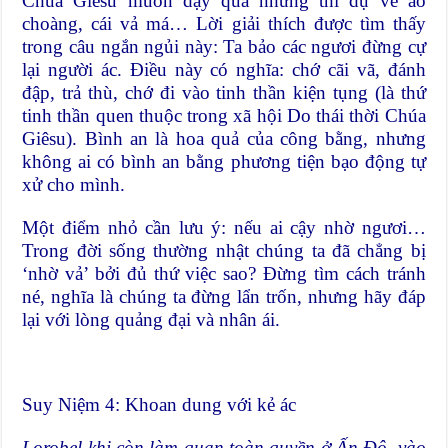
Chúa Giêsu muốn dạy qua những thí dụ về áo
choàng, cái vả má… Lời giải thích được tìm thấy
trong câu ngắn ngủi này: Ta bảo các ngươi đừng cự
lại người ác. Điều này có nghĩa: chớ cãi vã, đánh
đập, trả thù, chớ đi vào tinh thần kiện tụng (là thứ
tinh thần quen thuộc trong xã hội Do thái thời Chúa
Giêsu). Bình an là hoa quả của công bằng, nhưng
không ai có bình an bằng phương tiện bạo động tự
xử cho mình.
Một điểm nhỏ cần lưu ý: nếu ai cậy nhờ ngươi…
Trong đời sống thường nhật chúng ta đã chẳng bị
‘nhờ vả’ bởi đủ thứ việc sao? Đừng tìm cách tránh
né, nghĩa là chúng ta đừng lẩn trốn, nhưng hãy đáp
lại với lòng quảng đại và nhân ái.
Suy Niệm 4: Khoan dung với kẻ ác
Lorobel khi còn làm quan toàn quyền ở Ấn Độ, vào