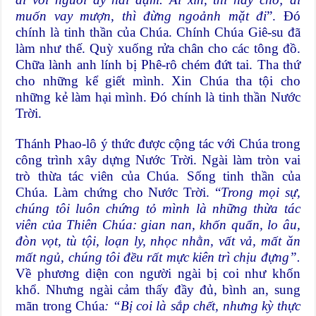
muốn vay mượn, thì đừng ngoảnh mặt đi
”. Đó
chính là tinh thần của Chúa. Chính Chúa Giê-su đã
làm như thế. Quỳ xuống rửa chân cho các tông đồ.
Chữa lành anh lính bị Phê-rô chém đứt tai. Tha thứ
cho những kể giết mình. Xin Chúa tha tội cho
những kẻ làm hại mình. Đó chính là tinh thần Nước
Trời.
Thánh Phao-lô ý thức được cộng tác với Chúa trong
công trình xây dựng Nước Trời. Ngài làm tròn vai
trò thừa tác viên của Chúa. Sống tinh thần của
Chúa. Làm chứng cho Nước Trời. “
Trong mọi sự,
chúng tôi luôn chứng tỏ mình là những thừa tác
viên của Thiên Chúa: gian nan, khốn quẩn, lo âu,
đòn vọt, tù tội, loạn ly, nhọc nhằn, vất vả, mất ăn
mất ngủ, chúng tôi đều rất mực kiên trì chịu đựng”.
Về phương diện con người ngài bị coi như khốn
khổ. Nhưng ngài cảm thấy đầy đủ, bình an, sung
mãn trong Chúa
: “Bị coi là sắp chết, nhưng kỳ thực