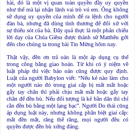
hài, đó là một vị quan toàn quyền đầy uy quyền
như thế mà lại nhận lãnh vai trò vú em. Ông không
sử dụng uy quyền của mình để ra lệnh cho người
đàn bà, nhưng đã dùng tình thương để đối xử với
sự thiếu sót của bà. Đây quả thực là một phản chiếu
lời dạy của Chúa Giêsu được thánh sử Matthêu gởi
đến cho chúng ta trong bài Tin Mừng hôm nay.
Thật vậy, đền ơn trả oán là một áp dụng cụ thể
trong công bằng giao hoán. Từ khi có ý niệm về
luật pháp thì việc báo oán cũng được quy định.
Luật của người Babylon viết: “Nếu kẻ nào làm cho
một người nào đó trong giai cấp bị mất mắt hoặc
gẫy tay chân thì phải chịu mất mắt hoặc gẫy tay
chân để đền bù. Nếu đối tượng là kẻ bần dân thì chỉ
cần đền bù bằng một lạng bạc”. Người Do thái cũng
áp dụng luật này, nhưng không phân biệt giai cấp:
mắt đền mắt, răng thế răng, mọi người đều có
quyền được đền bù xứng đáng.