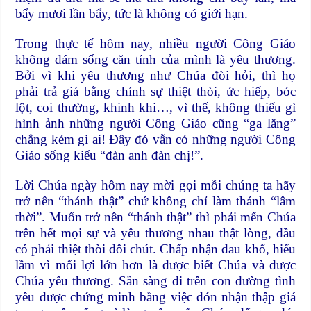
bẩy mươi lần bẩy, tức là không có giới hạn.
Trong thực tế hôm nay, nhiều người Công Giáo
không dám sống căn tính của mình là yêu thương.
Bởi vì khi yêu thương như Chúa đòi hỏi, thì họ
phải trả giá bằng chính sự thiệt thòi, ức hiếp, bóc
lột, coi thường, khinh khi…, vì thế, không thiếu gì
hình ảnh những người Công Giáo cũng “ga lăng”
chẳng kém gì ai! Đây đó vẫn có những người Công
Giáo sống kiểu “đàn anh đàn chị!”.
Lời Chúa ngày hôm nay mời gọi mỗi chúng ta hãy
trở nên “thánh thật” chứ không chỉ làm thánh “lâm
thời”. Muốn trở nên “thánh thật” thì phải mến Chúa
trên hết mọi sự và yêu thương nhau thật lòng, dầu
có phải thiệt thòi đôi chút. Chấp nhận đau khổ, hiểu
lầm vì mối lợi lớn hơn là được biết Chúa và được
Chúa yêu thương. Sẵn sàng đi trên con đường tình
yêu được chứng minh bằng việc đón nhận thập giá