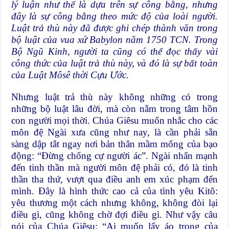
lý luận như thế là dựa trên sự công bằng, nhưng
đây là sự công bằng theo mức độ của loài người.
Luật trả thù này đã được ghi chép thành văn trong
bộ luật của vua xứ Babylon năm 1750 TCN. Trong
Bộ Ngũ Kinh, người ta cũng có thể đọc thấy vài
công thức của luật trả thù này, và đó là sự bất toàn
của Luật Môsê thời Cựu Ước.
Nhưng luật trả thù này không những có trong
những bộ luật lâu đời, mà còn nằm trong tâm hồn
con người mọi thời. Chúa Giêsu muốn nhắc cho các
môn đệ Ngài xưa cũng như nay, là cần phải sẵn
sàng dập tắt ngay nơi bản thân mầm mống của bạo
động: “Ðừng chống cự người ác”. Ngài nhấn mạnh
đến tinh thần mà người môn đệ phải có, đó là tinh
thần tha thứ, vượt qua điều anh em xúc phạm đến
mình. Ðây là hình thức cao cả của tình yêu Kitô:
yêu thương một cách nhưng không, không đòi lại
điều gì, cũng không chờ đợi điều gì. Như vậy câu
nói của Chúa Giêsu: “Ai muốn lấy áo trong của