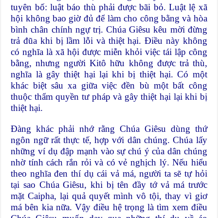
tuyên bố: luật báo thù phải được bãi bỏ. Luật lệ xã
hội không bao giờ đủ để làm cho công bằng và hòa
bình chân chính ngự trị. Chúa Giêsu kêu mời đừng
trả đũa khi bị lầm lỗi và thiệt hại. Điều này không
có nghĩa là xã hội được miễn khỏi việc tái lập công
bằng, nhưng người Kitô hữu không được trả thù,
nghĩa là gây thiệt hại lại khi bị thiệt hại. Có một
khác biệt sâu xa giữa việc đền bù một bất công
thuộc thẩm quyền tư pháp và gây thiệt hại lại khi bị
thiệt hại.
Đàng khác phải nhớ rằng Chúa Giêsu dùng thứ
ngôn ngữ rất thực tế, hợp với dân chúng. Chúa lấy
những ví dụ đập mạnh vào sự chú ý của dân chúng
nhờ tính cách rắn rỏi và có vẻ nghịch lý. Nếu hiểu
theo nghĩa đen thí dụ cái vả má, người ta sẽ tự hỏi
tại sao Chúa Giêsu, khi bị tên đầy tớ vả má trước
mặt Caipha, lại quả quyết mình vô tội, thay vì giơ
má bên kia nữa. Vậy điều hệ trọng là tìm xem điều