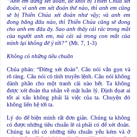
“Anh em đừng xét đoán, để khỏi bị Thiên Chúa xét
đoán, vì anh em xét đoán thế nào, thì anh em cũng
sẽ bị Thiên Chúa xét đoán như vậy; và anh em
đong bằng đấu nào, thì Thiên Chúa cũng sẽ đong
cho anh em đấu ấy. Sao anh thấy cái rác trong măt
của người anh em, mà cái xà trong con mắt của
mình lại không để ý tới?”
(Mt. 7, 1-3)
Không có những tiêu chuẩn
Chúa phán: “Đừng xét đoán”. Câu nói vắn gọn và
rõ ràng. Câu nói có tính truyền lệnh. Câu nói không
dành phần cho một tranh cãi nào hết. Ta không
được xét đoán tha nhân về mặt luân lý. Định đọat ai
tốt ai xấu không phải là việc của ta. Chuyện đó
không liên hệ tới ta.
Lý do để biện minh rất đơn giản. Chúng ta không
có được những tiêu chuẩn lẽ rá phải có để xét đoán.
Chúng ta chỉ có những tiêu chuẩn yếu kém và ở