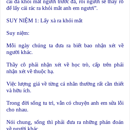
cái đà khỏi mắt ngươi trước đã, rồi ngươi sẽ thấy rõ
để lấy cái rác ra khỏi mắt anh em ngươi”.
SUY NIỆM 1: Lấy xà ra khỏi mắt
Suy niệm:
Mỗi ngày chúng ta đưa ra biết bao nhận xét về
người khác.
Thầy cô phải nhận xét về học trò, cấp trên phải
nhận xét về thuộc hạ.
Việc lượng giá về từng cá nhân thường rất cần thiết
và hữu ích.
Trong đời sống tu trì, vẫn có chuyện anh em sửa lỗi
cho nhau.
Nói chung, sống thì phải đưa ra những phán đoán
về người khác.