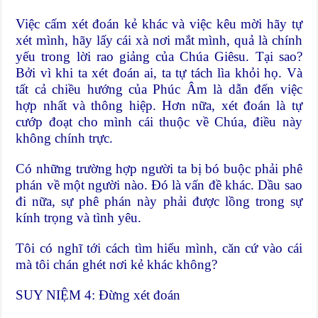
Việc cấm xét đoán kẻ khác và việc kêu mời hãy tự
xét mình, hãy lấy cái xà nơi mắt mình, quả là chính
yếu trong lời rao giảng của Chúa Giêsu. Tại sao?
Bởi vì khi ta xét đoán ai, ta tự tách lìa khỏi họ. Và
tất cả chiều hướng của Phúc Âm là dẫn đến việc
hợp nhất và thông hiệp. Hơn nữa, xét đoán là tự
cướp đoạt cho mình cái thuộc về Chúa, điều này
không chính trực.
Có những trường hợp người ta bị bó buộc phải phê
phán về một người nào. Đó là vấn đề khác. Dầu sao
đi nữa, sự phê phán này phải được lồng trong sự
kính trọng và tình yêu.
Tôi có nghĩ tới cách tìm hiểu mình, căn cứ vào cái
mà tôi chán ghét nơi kẻ khác không?
SUY NIỆM 4: Ðừng xét đoán