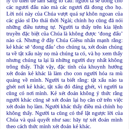
lý cổ điển để làm sáng tỏ câu: người ta sẽ đong cho
các ngươi đấu nào mà các ngươi đã đong cho họ.
Lời nói này của Chúa vượt quá sự khôn ngoan của
các giáo sĩ Do thái thời Ngài; chính họ cũng đã nói
những điều tương tự. Người ta thấy trên kia lệnh
truyền đặc biệt của Chúa là không được ‘đong đấu’
nào cả. Nhưng ở đây Chúa Giêsu nhấn mạnh rằng:
kẻ khác sẽ ‘đong đấu’ cho chúng ta, xét đoán chúng
ta về tật xấu này nọ mà chúng ta có, và họ xem thấy
nhưng chúng ta lại là những người duy nhất không
trông thấy. Thật vậy, đặc tính của khuynh hướng
xét đoán kẻ khác là làm cho con người hóa ra mù
quáng về mình. Người ta biết rằng: tật xấu nào ta
ghét nơi kẻ khác, tật xấu đó đáng ghét, vì người ta
cũng có nơi mình. Kẻ xét đoán không ý thức rằng
người khác cũng sẽ xét đoán lại họ căn cứ trên việc
xét đoán họ làm. Người khác thấy điều mà chính họ
không thấy. Người ta cũng có thể lật ngược lời của
Chúa và quả quyết như sau: hãy tự xét đoán mình
theo cách thức mình xét đoán kẻ khác.