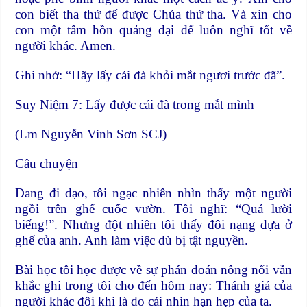
con biết tha thứ để được Chúa thứ tha. Và xin cho
con một tâm hồn quảng đại để luôn nghĩ tốt về
người khác. Amen.
Ghi nhớ: “Hãy lấy cái đà khỏi mắt ngươi trước đã”.
Suy Niệm 7: Lấy được cái đà trong mắt mình
(Lm Nguyễn Vinh Sơn SCJ)
Câu chuyện
Đang đi dạo, tôi ngạc nhiên nhìn thấy một người
ngồi trên ghế cuốc vườn. Tôi nghĩ: “Quá lười
biếng!”. Nhưng đột nhiên tôi thấy đôi nạng dựa ở
ghế của anh. Anh làm việc dù bị tật nguyền.
Bài học tôi học được về sự phán đoán nông nổi vẫn
khắc ghi trong tôi cho đến hôm nay: Thánh giá của
người khác đôi khi là do cái nhìn hạn hẹp của ta.