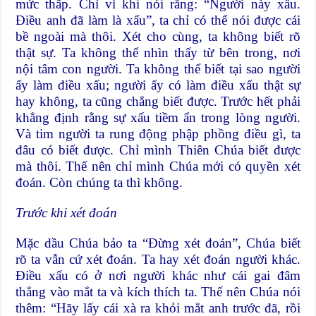
mức thấp. Chỉ vì khi nói rằng: “Người này xấu.
Điều anh đã làm là xấu”, ta chỉ có thể nói được cái
bề ngoài mà thôi. Xét cho cùng, ta không biết rõ
thật sự. Ta không thể nhìn thấy từ bên trong, nơi
nội tâm con người. Ta không thể biết tại sao người
ấy làm điều xấu; người ấy có làm điều xấu thật sự
hay không, ta cũng chẳng biết được. Trước hết phải
khẳng định rằng sự xấu tiềm ẩn trong lòng người.
Và tim người ta rung động phập phồng điều gì, ta
đâu có biết được. Chỉ mình Thiên Chúa biết được
mà thôi. Thế nên chỉ mình Chúa mới có quyền xét
đoán. Còn chúng ta thì không.
Trước khi xét đoán
Mặc dầu Chúa bảo ta “Đừng xét đoán”, Chúa biết
rõ ta vẫn cứ xét đoán. Ta hay xét đoán người khác.
Điều xấu có ở nơi người khác như cái gai đâm
thẳng vào mắt ta và kích thích ta. Thế nên Chúa nói
thêm: “Hãy lấy cái xà ra khỏi mắt anh trước đã, rồi