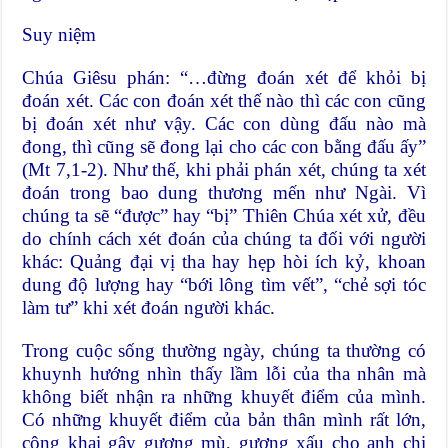
Suy niệm
Chúa Giêsu phán: “…đừng đoán xét để khỏi bị
đoán xét. Các con đoán xét thế nào thì các con cũng
bị đoán xét như vậy. Các con dùng đấu nào mà
đong, thì cũng sẽ đong lại cho các con bằng đấu ấy”
(Mt 7,1-2). Như thế, khi phải phán xét, chúng ta xét
đoán trong bao dung thương mến như Ngài. Vì
chúng ta sẽ “được” hay “bị” Thiên Chúa xét xử, đều
do chính cách xét đoán của chúng ta đối với người
khác: Quảng đại vị tha hay hẹp hòi ích kỷ, khoan
dung độ lượng hay “bới lông tìm vết”, “chẻ sợi tóc
làm tư” khi xét đoán người khác.
Trong cuộc sống thường ngày, chúng ta thường có
khuynh hướng nhìn thấy lầm lỗi của tha nhân mà
không biết nhận ra những khuyết điểm của mình.
Có những khuyết điểm của bản thân mình rất lớn,
công khai gây gương mù, gương xấu cho anh chị