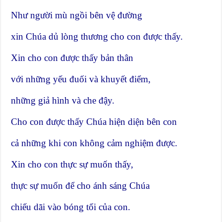
Như người mù ngồi bên vệ đường
xin Chúa dủ lòng thương cho con được thấy.
Xin cho con được thấy bản thân
với những yếu đuối và khuyết điểm,
những giả hình và che đậy.
Cho con được thấy Chúa hiện diện bên con
cả những khi con không cảm nghiệm được.
Xin cho con thực sự muốn thấy,
thực sự muốn để cho ánh sáng Chúa
chiếu dãi vào bóng tối của con.