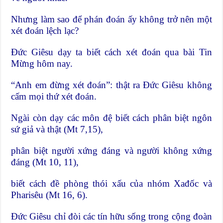
Nhưng làm sao để phán đoán ấy không trở nên một
xét đoán lệch lạc?
Đức Giêsu dạy ta biết cách xét đoán qua bài Tin
Mừng hôm nay.
“Anh em đừng xét đoán”: thật ra Đức Giêsu không
cấm mọi thứ xét đoán.
Ngài còn dạy các môn đệ biết cách phân biệt ngôn
sứ giả và thật (Mt 7,15),
phân biệt người xứng đáng và người không xứng
đáng (Mt 10, 11),
biết cách đề phòng thói xấu của nhóm Xađốc và
Pharisêu (Mt 16, 6).
Đức Giêsu chỉ đòi các tín hữu sống trong cộng đoàn