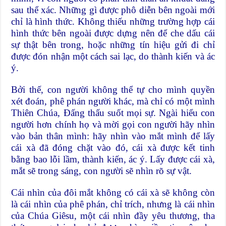
sau thể xác. Những gì được phô diễn bên ngoài mới
chỉ là hình thức. Không thiếu những trường hợp cái
hình thức bên ngoài được dựng nên để che dấu cái
sự thật bên trong, hoặc những tín hiệu gửi đi chỉ
được đón nhận một cách sai lạc, do thành kiến và ác
ý.
Bởi thế, con người không thể tự cho mình quyền
xét đoán, phê phán người khác, mà chỉ có một mình
Thiên Chúa, Ðấng thấu suốt mọi sự. Ngài hiểu con
người hơn chính họ và mời gọi con người hãy nhìn
vào bản thân mình: hãy nhìn vào mắt mình để lấy
cái xà đã đóng chặt vào đó, cái xà được kết tinh
bằng bao lỗi lầm, thành kiến, ác ý. Lấy được cái xà,
mắt sẽ trong sáng, con người sẽ nhìn rõ sự vật.
Cái nhìn của đôi mắt không có cái xà sẽ không còn
là cái nhìn của phê phán, chỉ trích, nhưng là cái nhìn
của Chúa Giêsu, một cái nhìn đầy yêu thương, tha