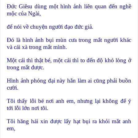
Đức Giêsu dùng một hình ảnh liên quan đến nghề
mộc của Ngài,
để nói về chuyện người đạo đức giả.
Đó là hình ảnh bụi mùn cưa trong mắt người khác
và cái xà trong mắt mình.
Một cái thì thật bé, một cái thì to đến độ khó lòng ở
trong mắt được.
Hình ảnh phóng đại này hẳn làm ai cũng phải buồn
cười.
Tôi thấy lỗi bé nơi anh em, nhưng lại không để ý
tới lỗi lớn nơi tôi.
Tôi hăng hái xin được lấy hạt bụi ra khỏi mắt anh
em,