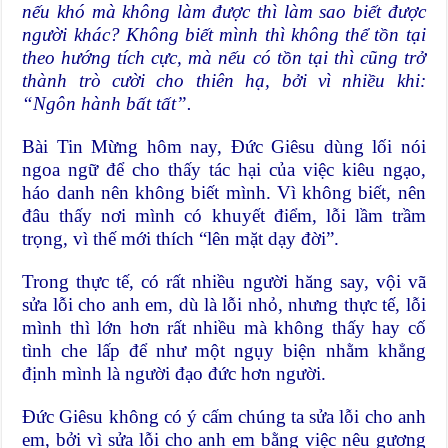
nếu khó mà không làm được thì làm sao biết được
người khác? Không biết mình thì không thể tồn tại
theo hướng tích cực, mà nếu có tồn tại thì cũng trở
thành trò cười cho thiên hạ, bởi vì nhiều khi:
“Ngôn hành bất tất”.
Bài Tin Mừng hôm nay, Đức Giêsu dùng lối nói
ngoa ngữ để cho thấy tác hại của việc kiêu ngạo,
háo danh nên không biết mình. Vì không biết, nên
đâu thấy nơi mình có khuyết điểm, lỗi lầm trầm
trọng, vì thế mới thích “lên mặt dạy đời”.
Trong thực tế, có rất nhiều người hăng say, vội vã
sửa lỗi cho anh em, dù là lỗi nhỏ, nhưng thực tế, lỗi
mình thì lớn hơn rất nhiều mà không thấy hay cố
tình che lấp để như một ngụy biện nhằm khẳng
định mình là người đạo đức hơn người.
Đức Giêsu không có ý cấm chúng ta sửa lỗi cho anh
em, bởi vì sửa lỗi cho anh em bằng việc nêu gương