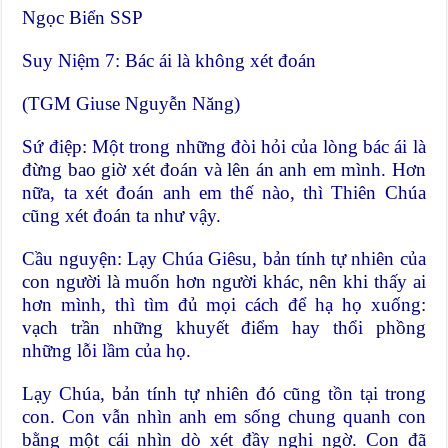
Ngọc Biển SSP
Suy Niệm 7: Bác ái là không xét đoán
(TGM Giuse Nguyễn Năng)
Sứ điệp: Một trong những đòi hỏi của lòng bác ái là
đừng bao giờ xét đoán và lên án anh em mình. Hơn
nữa, ta xét đoán anh em thế nào, thì Thiên Chúa
cũng xét đoán ta như vậy.
Cầu nguyện: Lạy Chúa Giêsu, bản tính tự nhiên của
con người là muốn hơn người khác, nên khi thấy ai
hơn mình, thì tìm đủ mọi cách để hạ họ xuống:
vạch trần những khuyết điểm hay thổi phồng
những lỗi lầm của họ.
Lạy Chúa, bản tính tự nhiên đó cũng tồn tại trong
con. Con vẫn nhìn anh em sống chung quanh con
bằng một cái nhìn dò xét đầy nghi ngờ. Con đã