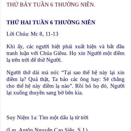
THỨ BẢY TUẦN 6 THƯỜNG NIÊN.
THỨ HAI TUẦN 6 THƯỜNG NIÊN
Lời Chúa: Mc 8, 11-13
Khi ấy, các người biệt phái xuất hiện và bắt đầu
tranh luận với Chúa Giêsu. Họ xin Người một điềm
lạ trên trời để thử Người.
Người thở dài mà nói: “Tại sao thế hệ này lại xin
điềm lạ? Quả thật, Ta bảo các ông hay: Sẽ chẳng
cho thế hệ này điềm lạ nào”. Rồi bỏ họ đó, Người
lại xuống thuyền sang bờ bên kia.
Suy Niệm 1a: Tìm một dấu lạ từ trời
(Lm. Antôn Nguyễn Cao Siêu, S.J.)