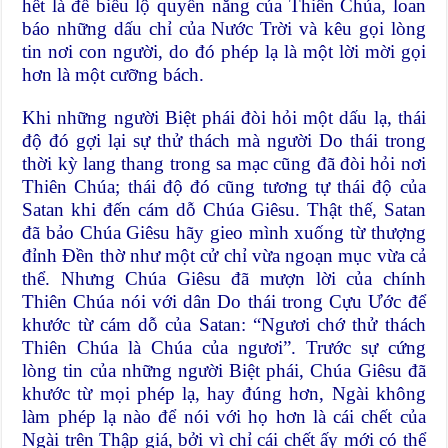
hết là để biểu lộ quyền năng của Thiên Chúa, loan
báo những dấu chỉ của Nước Trời và kêu gọi lòng
tin nơi con người, do đó phép lạ là một lời mời gọi
hơn là một cưỡng bách.
Khi những người Biệt phái đòi hỏi một dấu lạ, thái
độ đó gợi lại sự thử thách mà người Do thái trong
thời kỳ lang thang trong sa mạc cũng đã đòi hỏi nơi
Thiên Chúa; thái độ đó cũng tương tự thái độ của
Satan khi đến cám dỗ Chúa Giêsu. Thật thế, Satan
đã bảo Chúa Giêsu hãy gieo mình xuống từ thượng
đỉnh Ðền thờ như một cử chỉ vừa ngoạn mục vừa cả
thể. Nhưng Chúa Giêsu đã mượn lời của chính
Thiên Chúa nói với dân Do thái trong Cựu Ước để
khước từ cám dỗ của Satan: “Ngươi chớ thử thách
Thiên Chúa là Chúa của ngươi”. Trước sự cứng
lòng tin của những người Biệt phái, Chúa Giêsu đã
khước từ mọi phép lạ, hay đúng hơn, Ngài không
làm phép lạ nào để nói với họ hơn là cái chết của
Ngài trên Thập giá, bởi vì chỉ cái chết ấy mới có thể