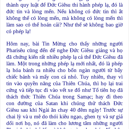
thành quy luật để Đức Giêsu thi hành phép lạ, đó là
đức tin và lòng mến. Nếu không có đức tin thì ắt
không thể có lòng mến, mà không có lòng mến thì
làm sao có thể hoán cải? Như thế sẽ không bao giờ
có phép lạ!
Hôm nay, bài Tin Mừng cho thấy những người
Pharisêu cũng đến để nghe Đức Giêsu giảng và họ
đã chứng kiến rất nhiều phép lạ cả thể Đức Giêsu đã
làm. Một trong những phép lạ mới nhất, đó là phép
lạ hóa bánh ra nhiều cho bốn ngàn người từ bẩy
chiếc bánh và mấy con cá nhỏ. Tuy nhiên, thay vì
tin vào quyền năng của Thiên Chúa, thì họ lại trai
cứng và tiếp tục đi vào vết xe đổ như Tổ tiên họ đã
thách thức Thiên Chúa trong Samạc; hay đi theo
con đường của Satan khi chúng thử thách Đức
Giêsu sau khi Ngài ăn chay 40 đêm ngày! Trước sự
chai lỳ và u mê do thói kiêu ngạo, ghen tỵ và sự giả
dối nơi họ, nó đã làm cho lương tâm những người