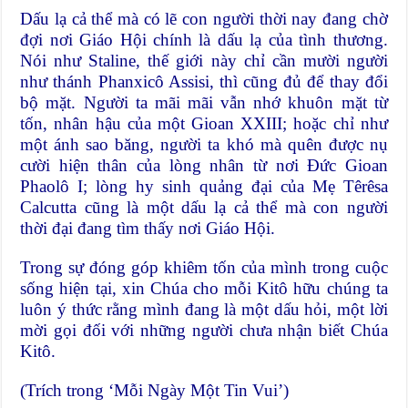
Dấu lạ cả thể mà có lẽ con người thời nay đang chờ
đợi nơi Giáo Hội chính là dấu lạ của tình thương.
Nói như Staline, thế giới này chỉ cần mười người
như thánh Phanxicô Assisi, thì cũng đủ để thay đổi
bộ mặt. Người ta mãi mãi vẫn nhớ khuôn mặt từ
tốn, nhân hậu của một Gioan XXIII; hoặc chỉ như
một ánh sao băng, người ta khó mà quên được nụ
cười hiện thân của lòng nhân từ nơi Ðức Gioan
Phaolô I; lòng hy sinh quảng đại của Mẹ Têrêsa
Calcutta cũng là một dấu lạ cả thể mà con người
thời đại đang tìm thấy nơi Giáo Hội.
Trong sự đóng góp khiêm tốn của mình trong cuộc
sống hiện tại, xin Chúa cho mỗi Kitô hữu chúng ta
luôn ý thức rằng mình đang là một dấu hỏi, một lời
mời gọi đối với những người chưa nhận biết Chúa
Kitô.
(Trích trong ‘Mỗi Ngày Một Tin Vui’)