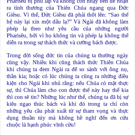
Pharisêu bị phủ lấp và không còn nhạy bén để nhận
ra tình thương của Thiên Chúa ngang qua Đức
Giêsu. Vì thế, Đức Giêsu đã phải thốt lên: “Sao thế
hệ này lại xin một dấu lạ?” Và Ngài đã không làm
phép lạ theo như yêu cầu của những người
Pharisêu, bởi vì họ không tin và phép lạ không thể
diễn ra trong sự thách thức và cưỡng bách được.
Trong đời sống đức tin của chúng ta thường ngày
cũng vậy. Nhiều khi cũng thách thức Thiên Chúa
khi chúng ta đem Ngài ra để so sánh với ông nọ,
thần kia; hoặc có lúc chúng ta cũng ra những điều
kiện cho Ngài khi nhủ rằng: nếu Chúa có mặt thực
sự, thì Chúa làm cho con được thế này hay thế kia
thì con sẽ tin? Những lúc như thế, chúng ta đã bị sự
kiêu ngạo thúc bách và khi đó trong ta chỉ còn
những yêu cầu phát xuất từ sự tham vọng và thực
dụng thuần túy mà không hề nghĩ đến ơn cứu
chuộc là hạnh phúc vĩnh cửu!