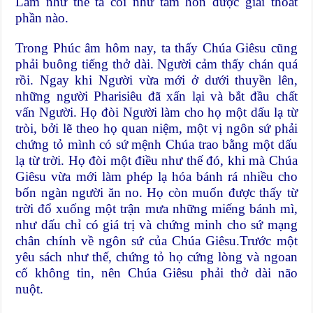
Làm như thế ta coi như tâm hồn được giải thoát
phần nào.
Trong Phúc âm hôm nay, ta thấy Chúa Giêsu cũng
phải buông tiếng thở dài. Người cảm thấy chán quá
rồi. Ngay khi Người vừa mới ở dưới thuyền lên,
những người Pharisiêu đã xấn lại và bắt đầu chất
vấn Người. Họ đòi Người làm cho họ một dấu lạ từ
tròi, bởi lẽ theo họ quan niệm, một vị ngôn sứ phải
chứng tỏ mình có sứ mệnh Chúa trao bằng một dấu
lạ từ trời. Họ đòi một điều như thế đó, khi mà Chúa
Giêsu vừa mới làm phép lạ hóa bánh rá nhiều cho
bốn ngàn người ăn no. Họ còn muốn được thấy từ
trời đổ xuống một trận mưa những miếng bánh mì,
như dấu chỉ có giá trị và chứng minh cho sứ mạng
chân chính về ngôn sứ của Chúa Giêsu.Trước một
yêu sách như thế, chứng tỏ họ cứng lòng và ngoan
cố không tin, nên Chúa Giêsu phải thở dài não
nuột.