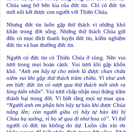
Chúa sang bờ bên kia của đức tin. Chỉ có đức tin
mới nối kết được con người với Thiên Chúa.
Nhưng đức tin luôn gặp thử thách vì những khó
khăn trong đời sống. Những thử thách Chúa gửi
đến có mục đích thanh luyện đức tin, kiểm nghiệm
đức tin và ban thưởng đức tin.
Người có đức tin có Thiên Chúa ở cùng. Nên vui
tươi trong mọi hoàn cảnh. Vui tươi khi gặp khốn
khó. “
Anh em hãy tự cho mình là được chan chứa
niềm vui khi gặp thử thách trăm chiều. Vì như anh
em biết: đức tin có vượt qua thử thách mới sinh ra
lòng kiên nhẫn
”. Vui tươi chấp nhận mọi thăng trầm
thành bại trong đời. Vì biết rằng mọi sự mau qua.
“
Người anh em phận hèn hãy tự hào khi được Chúa
nâng lên; còn người giầu có hãy tự hào khi bị
Chúa hạ xuống, vì họ sẽ qua đi như hoa cỏ
”. Vì thế
người có đức tin không do dự. Luôn cầu xin ơn