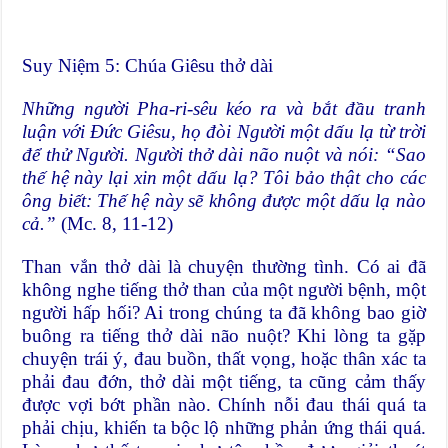
Suy Niệm 5: Chúa Giêsu thở dài
Những người Pha-ri-sêu kéo ra và bắt đầu tranh
luận với Đức Giêsu, họ đòi Người một dấu lạ từ trời
để thử Người. Người thở dài não nuột và nói: “Sao
thế hệ này lại xin một dấu lạ? Tôi bảo thật cho các
ông biết: Thế hệ này sẽ không được một dấu lạ nào
cả.”
(Mc. 8, 11-12)
Than vắn thở dài là chuyện thường tình. Có ai đã
không nghe tiếng thở than của một người bệnh, một
người hấp hối? Ai trong chúng ta đã không bao giờ
buông ra tiếng thở dài não nuột? Khi lòng ta gặp
chuyện trái ý, đau buồn, thất vọng, hoặc thân xác ta
phải đau đớn, thở dài một tiếng, ta cũng cảm thấy
được vợi bớt phần nào. Chính nỗi đau thái quá ta
phải chịu, khiến ta bộc lộ những phản ứng thái quá.