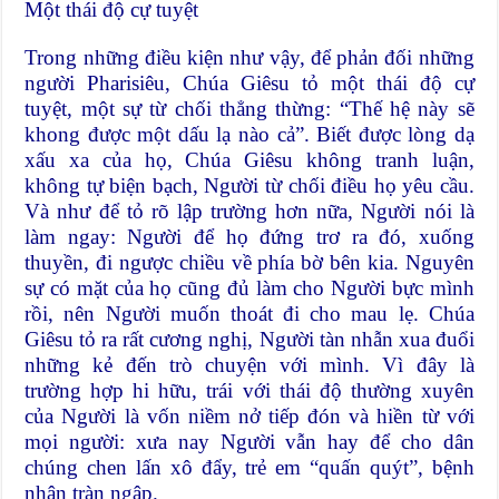
Một thái độ cự tuyệt
Trong những điều kiện như vậy, để phản đối những
người Pharisiêu, Chúa Giêsu tỏ một thái độ cự
tuyệt, một sự từ chối thẳng thừng: “Thế hệ này sẽ
khong được một dấu lạ nào cả”. Biết được lòng dạ
xấu xa của họ, Chúa Giêsu không tranh luận,
không tự biện bạch, Người từ chối điều họ yêu cầu.
Và như để tỏ rõ lập trường hơn nữa, Người nói là
làm ngay: Người để họ đứng trơ ra đó, xuống
thuyền, đi ngược chiều về phía bờ bên kia. Nguyên
sự có mặt của họ cũng đủ làm cho Người bực mình
rồi, nên Người muốn thoát đi cho mau lẹ. Chúa
Giêsu tỏ ra rất cương nghị, Người tàn nhẫn xua đuổi
những kẻ đến trò chuyện với mình. Vì đây là
trường hợp hi hữu, trái với thái độ thường xuyên
của Người là vốn niềm nở tiếp đón và hiền từ với
mọi người: xưa nay Người vẫn hay để cho dân
chúng chen lấn xô đẩy, trẻ em “quấn quýt”, bệnh
nhân tràn ngập.