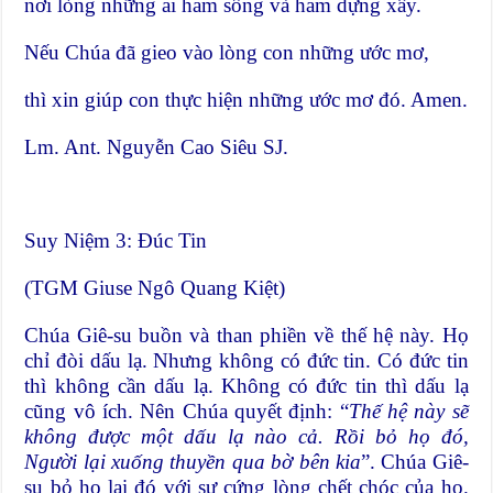
nơi lòng những ai ham sống và ham dựng xây.
Nếu Chúa đã gieo vào lòng con những ước mơ,
thì xin giúp con thực hiện những ước mơ đó. Amen.
Lm. Ant. Nguyễn Cao Siêu SJ.
Suy Niệm 3: Đúc Tin
(TGM Giuse Ngô Quang Kiệt)
Chúa Giê-su buồn và than phiền về thế hệ này. Họ
chỉ đòi dấu lạ. Nhưng không có đức tin. Có đức tin
thì không cần dấu lạ. Không có đức tin thì dấu lạ
cũng vô ích. Nên Chúa quyết định: “
Thế hệ này sẽ
không được một dấu lạ nào cả. Rồi bỏ họ đó,
Người lại xuống thuyền qua bờ bên kia
”. Chúa Giê-
su bỏ họ lại đó với sự cứng lòng chết chóc của họ.