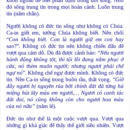
khôn ngoan để biết phân định trong đời sống. Nhờ
đó sống trung tín trong mọi hoàn cảnh. Luôn trung
tín (năm chẵn).
Người không có đức tin sống như không có Chúa.
Ca-in giết em, tưởng Chúa không biết. Nên chối
“
Con không biết. Con là người giữ em con hay
sao
?”. Không có đức tin nên không chiến đấu để
vượt qua cám dỗ. Dù đã được cảnh báo: “
Nếu ngươi
hành động không tốt, thì tội lỗi đang nằm phục ở
cửa, nó thèm muốn người; nhưng ngươi phải chế
ngự nó
”. Không chế ngự được mình. Không có đức
tin. Nên Ca-in sống trong buồn rầu, thất vọng. “
Giờ
đây ngươi bị nguyền rủa bởi chính đất đã từng há
miệng hút lấy máu em ngươi,… Ngươi có canh tác
đất đai, nó cũng không còn cho ngươi hoa màu
của nó nữa”
(năm lẻ).
Đức tin như thế là một cuộc vượt qua. Vượt qua
những gì khả giác để thấy thế giới siêu nhiên. Vượt