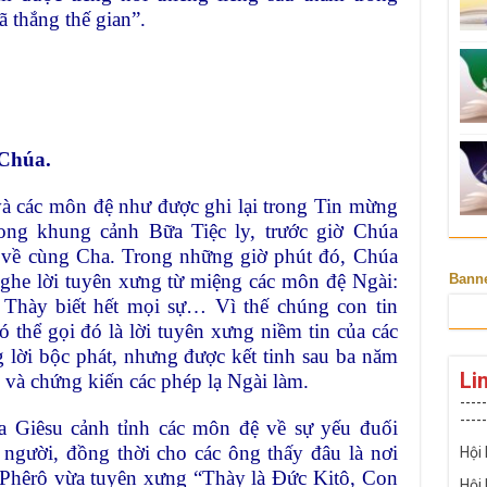
 thắng thế gian”.
Chúa.
và các môn đệ như được ghi lại trong Tin mừng
ong khung cảnh Bữa Tiệc ly, trước giờ Chúa
ể về cùng Cha. Trong những giờ phút đó, Chúa
nghe lời tuyên xưng từ miệng các môn đệ Ngài:
Bann
 Thày biết hết mọi sự… Vì thế chúng con tin
thể gọi đó là lời tuyên xưng niềm tin của các
 lời bộc phát, nhưng được kết tinh sau ba năm
Li
và chứng kiến các phép lạ Ngài làm.
-----
-----
úa Giêsu cảnh tỉnh các môn đệ về sự yếu đuối
người, đồng thời cho các ông thấy đâu là nơi
Hội
 Phêrô vừa tuyên xưng “Thày là Đức Kitô, Con
Hội