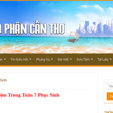
ận
Tin Giáo Hội
Phụng Vụ
Bài Viết
Sưu Tầm
Tài Liệu
Sinh
iệm Trong Tuần 7 Phục Sinh
THÔN