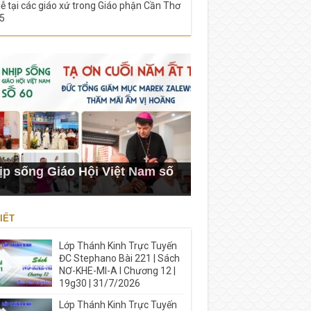
lễ tại các giáo xứ trong Giáo phận Cần Thơ
5
ịp sống Giáo Hội Việt Nam số
IẾT
Lớp Thánh Kinh Trực Tuyến
ĐC Stephano Bài 221 | Sách
NƠ-KHE-MI-A I Chương 12 |
19g30 | 31/7/2026
Lớp Thánh Kinh Trực Tuyến