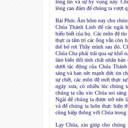
lòng tin và sự hy vọng này. C
lòng can đảm để chúng ta vượt qu
Bài Phúc Âm hôm nay cho chúng t
Chúa Thánh Linh để các ngài hi
hiểu biết của họ. Các môn đệ ti
thực ra tâm trí các ông vẫn còn 
thể bỏ rơi Thầy mình sau đó. Ch
Chúa Cha phải trải qua sự khổ n
làm biến đổi tính chất nhân bản 
dưới tác động của Chúa Thánh 
sáng và ban sức mạnh đức tin c
sự chết, các môn đệ mới thực s
ngày xưa, có nhiều lúc chúng 
chúng ta cầu xin Chúa soi sán
Ngài để chúng ta được trở nên 
và để chúng ta luôn thực hiện t
cùng hiệp thông với Chúa trong
Lạy Chúa, xin giúp cho chúng c