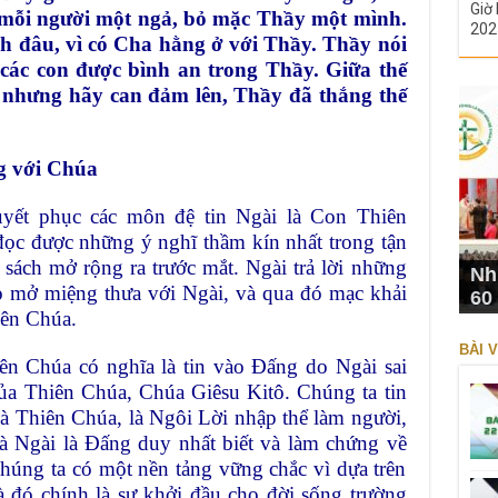
Giờ 
t mỗi người một ngả, bỏ mặc Thầy một mình.
202
 đâu, vì có Cha hằng ở với Thầy. Thầy nói
 các con được bình an trong Thầy. Giữa thế
, nhưng hãy can đảm lên, Thầy đã thắng thế
g với Chúa
uyết phục các môn đệ tin Ngài là Con Thiên
đọc được những ý nghĩ thầm kín nhất trong tận
sách mở rộng ra trước mắt. Ngài trả lời những
Nh
họ mở miệng thưa với Ngài, và qua đó mạc khải
60
iên Chúa.
BÀI V
iên Chúa có nghĩa là tin vào Ðấng do Ngài sai
ủa Thiên Chúa, Chúa Giêsu Kitô. Chúng ta tin
à Thiên Chúa, là Ngôi Lời nhập thể làm người,
à Ngài là Ðấng duy nhất biết và làm chứng về
húng ta có một nền tảng vững chắc vì dựa trên
à đó chính là sự khởi đầu cho đời sống trường