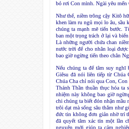
bỏ rơi Con mình. Ngài yêu mến 
Như thế, niềm trông cậy Kitô h
khen làm ru ngủ mọi lo âu, sầu 
chúng ta mạnh mẽ tiến bước. T
ban một trọng trách ở lại và biế
Là những người chứa chan niềm
nước trời để cho nhân loại đượ
bao giờ ngừng tiến theo chân Ng
Nếu chúng ta để tâm suy nghĩ 
Giêsu đã nói liên tiếp từ Chú
Chúa Cha chỉ nói qua Con, Con
Thánh Thần thuần thục hóa ta 
nhiệm này không bao giờ ngừng
chi chúng ta biết đón nhận mầu
trôi dạt mà sống sâu thẳm như g
đức tin không đơn giản nhờ trí 
đã quyết tâm xác tín một lần ch
nguyện mới giúp ta cảm nghiệm