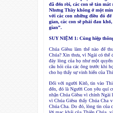
đã đến rồi, các con sẽ tản má
Nhưng Thầy không ở một mình
với các con những điều đó để
gian, các con sẽ phải đau khổ
gian”.
SUY NIỆM 1: Cùng hiệp thôn
Chúa Giêsu làm thế nào để th
Chúa? Xin thưa, vì Ngài có thể 
đáy lòng của họ như một quyển 
câu hỏi của các ông trước khi 
cho họ thấy sự vinh hiển của Th
Ðối với người Kitô, tin vào Th
đến, đó là Người Con yêu quí c
nhận Chúa Giêsu vì chính Ngài l
vì Chúa Giêsu thấy Chúa Cha v
Chúa Cha. Do đó, lòng tin của c
lời mạc khải của Thiên Chúa, v