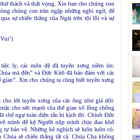
 thử thách và thất vọng. Xin ban cho chúng con
 lòng chúng con tràn ngập những nghi ngờ, để
ua sự chiến thắng của Ngài trên tội lỗi và sự
Vui’)
 tiệc ly, các môn đệ đã tuyên xưng niềm tin:
Chúa mà đến” và Đức Kitô đã bảo đảm với các
ế gian”. Xin cho chúng ta cũng biết tuyên xưng
cho lời tuyên xưng của các ông như giả dối:
mặc cho sức mạnh của thế gian xổ lồng chống
đã chế ngự toàn diện tấn bi kịch đó. Chính Đức
c về mình để kệ Người nộp mình chịu đau khổ
g tự bảo vệ. Những kẻ nghịch sẽ luôn luôn có.
n Chúa sẽ chiến thắng tất cả. Chúa Cha không