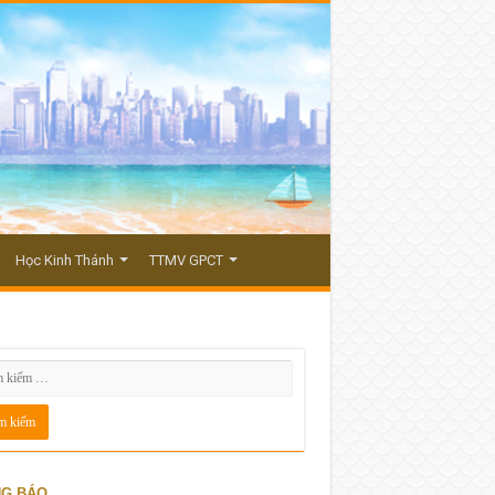
Học Kinh Thánh
TTMV GPCT
G BÁO