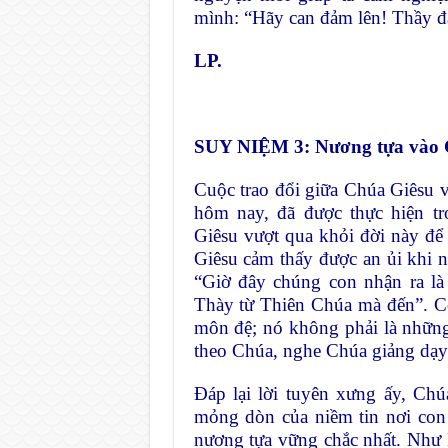
mình: “Hãy can đảm lên! Thầy đã
LP.
SUY NIỆM 3: Nương tựa vào 
Cuộc trao đổi giữa Chúa Giêsu 
hôm nay, đã được thực hiện tr
Giêsu vượt qua khỏi đời này đ
Giêsu cảm thấy được an ủi khi 
“Giờ đây chúng con nhận ra là
Thày từ Thiên Chúa mà đến”. Có 
môn đệ; nó không phải là những
theo Chúa, nghe Chúa giảng dạy 
Đáp lại lời tuyên xưng ấy, Ch
mỏng dòn của niềm tin nơi con 
nương tựa vững chắc nhất. Như