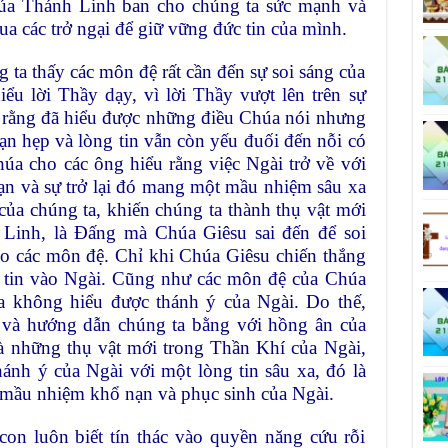
húa Thánh Linh ban cho chúng ta sức mạnh và
a các trở ngại để giữ vững đức tin của mình.
a thấy các môn đệ rất cần đến sự soi sáng của
ểu lời Thầy dạy, vì lời Thầy vượt lên trên sự
n rằng đã hiểu được những điều Chúa nói nhưng
hạn hẹp và lòng tin vẫn còn yếu đuối đến nỗi có
úa cho các ông hiểu rằng việc Ngài trở về với
ạn và sự trở lại đó mang một mầu nhiệm sâu xa
của chúng ta, khiến chúng ta thành thụ vật mới
Linh, là Ðấng mà Chúa Giêsu sai đến để soi
ho các môn đệ. Chỉ khi Chúa Giêsu chiến thắng
ự tin vào Ngài. Cũng như các môn đệ của Chúa
ta không hiểu được thánh ý của Ngài. Do thế,
g và hướng dẫn chúng ta bằng với hồng ân của
là những thụ vật mới trong Thần Khí của Ngài,
hánh ý của Ngài với một lòng tin sâu xa, đó là
 mầu nhiệm khổ nạn và phục sinh của Ngài.
on luôn biết tín thác vào quyền năng cứu rỗi