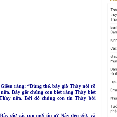
Thô
tru
Thơ
Bài
Cần
Kin
Các
Giá
mục
Dan
từ 
Địa
Giêsu rằng: “Đúng thế, bây giờ Thầy nói rõ
Ema
nữa. Bây giờ chúng con biết rằng Thầy biết
 Thầy nữa. Bởi đó chúng con tin Thầy bởi
Nhữn
Tưở
phậ
Bây giờ các con mới tin ư? Này đến giờ, và