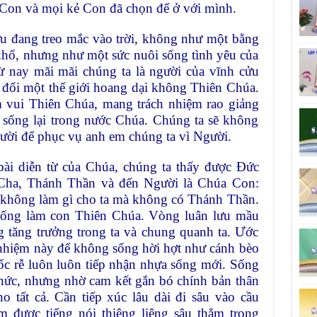
Con và mọi kẻ Con đã chọn để ở với mình.
ữu đang treo mắc vào trời, không như một bằng
khổ, nhưng như một sức nuôi sống tình yêu của
ừ nay mãi mãi chúng ta là người của vĩnh cửu
n đổi một thế giới hoang dại không Thiên Chúa.
 vui Thiên Chúa, mang trách nhiệm rao giảng
c sống lại trong nước Chúa. Chúng ta sẽ không
ười để phục vụ anh em chúng ta vì Người.
bài diễn từ của Chúa, chúng ta thấy được Đức
a Cha, Thánh Thần và đến Người là Chúa Con:
 không làm gì cho ta mà không có Thánh Thần.
sống làm con Thiên Chúa. Vòng luân lưu mầu
 tăng trưởng trong ta và chung quanh ta. Ước
 nhiệm này để không sống hời hợt như cánh bèo
ốc rễ luôn luôn tiếp nhận nhựa sống mới. Sống
thức, nhưng nhờ cam kết gắn bó chính bản thân
o tất cả. Cần tiếp xúc lâu dài đi sâu vào cầu
 được tiếng nói thiêng liêng sâu thẳm trong