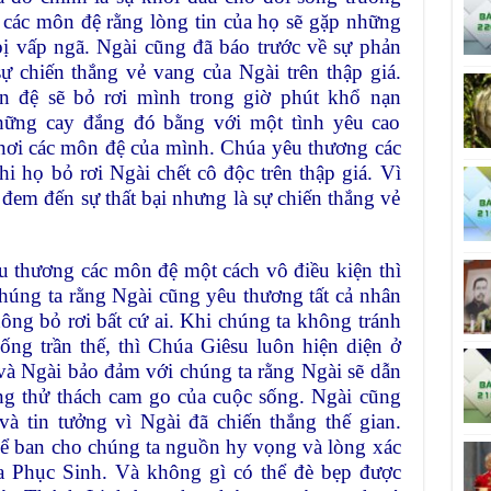
 các môn đệ rằng lòng tin của họ sẽ gặp những
 bị vấp ngã. Ngài cũng đã báo trước về sự phản
ự chiến thắng vẻ vang của Ngài trên thập giá.
n đệ sẽ bỏ rơi mình trong giờ phút khổ nạn
hững cay đắng đó bằng với một tình yêu cao
 nơi các môn đệ của mình. Chúa yêu thương các
i họ bỏ rơi Ngài chết cô độc trên thập giá. Vì
 đem đến sự thất bại nhưng là sự chiến thắng vẻ
 thương các môn đệ một cách vô điều kiện thì
húng ta rằng Ngài cũng yêu thương tất cả nhân
ông bỏ rơi bất cứ ai. Khi chúng ta không tránh
ng trần thế, thì Chúa Giêsu luôn hiện diện ở
và Ngài bảo đảm với chúng ta rằng Ngài sẽ dẫn
ng thử thách cam go của cuộc sống. Ngài cũng
à tin tưởng vì Ngài đã chiến thắng thế gian.
ể ban cho chúng ta nguồn hy vọng và lòng xác
úa Phục Sinh. Và không gì có thể đè bẹp được