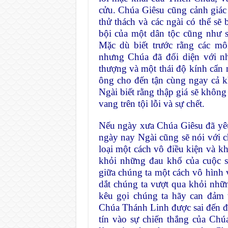
cửu. Chúa Giêsu cũng cảnh giác
thử thách và các ngài có thể sẽ
bội của một dân tộc cũng như s
Mặc dù biết trước rằng các mô
nhưng Chúa đã đối diện với n
thượng và một thái độ kính cẩn
ông cho đến tận cùng ngay cả kh
Ngài biết rằng thập giá sẽ không
vang trên tội lỗi và sự chết.
Nếu ngày xưa Chúa Giêsu đã yêu
ngày nay Ngài cũng sẽ nói với c
loại một cách vô điều kiện và kh
khỏi những đau khổ của cuộc số
giữa chúng ta một cách vô hình 
dắt chúng ta vượt qua khỏi nhữ
kêu gọi chúng ta hãy can đảm v
Chúa Thánh Linh được sai đến đ
tín vào sự chiến thắng của Ch