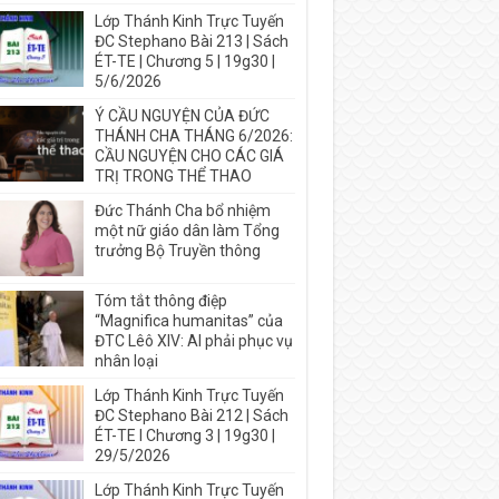
Lớp Thánh Kinh Trực Tuyến
ĐC Stephano Bài 213 | Sách
ÉT-TE | Chương 5 | 19g30 |
5/6/2026
Ý CẦU NGUYỆN CỦA ĐỨC
THÁNH CHA THÁNG 6/2026:
CẦU NGUYỆN CHO CÁC GIÁ
TRỊ TRONG THỂ THAO
Đức Thánh Cha bổ nhiệm
một nữ giáo dân làm Tổng
trưởng Bộ Truyền thông
Tóm tắt thông điệp
“Magnifica humanitas” của
ĐTC Lêô XIV: AI phải phục vụ
nhân loại
Lớp Thánh Kinh Trực Tuyến
ĐC Stephano Bài 212 | Sách
ÉT-TE I Chương 3 | 19g30 |
29/5/2026
Lớp Thánh Kinh Trực Tuyến