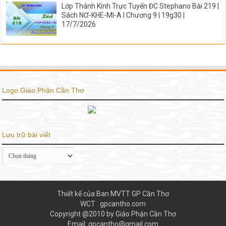
Lớp Thánh Kinh Trực Tuyến ĐC Stephano Bài 219 |
Sách NƠ-KHE-MI-A I Chương 9 | 19g30 |
17/7/2026
Logo Giáo Phận Cần Thơ
Lưu trữ bài viết
Lưu
trữ
bài
viết
Thiết kế của Ban MVTT GP Cần Thơ
WCT : gpcantho.com
Copyright @2010 by Giáo Phận Cần Thơ
Email: gpcantho@gmail.com