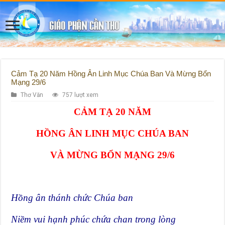
Cảm Tạ 20 Năm Hồng Ân Linh Mục Chúa Ban Và Mừng Bổn
Mạng 29/6
Thơ Văn
757 lượt xem
CẢM TẠ 20 NĂM
HỒNG ÂN LINH MỤC CHÚA BAN
VÀ MỪNG BỔN MẠNG 29/6
Hồng ân thánh chức Chúa ban
Niềm vui hạnh phúc chứa chan trong lòng