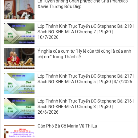
Lễ Tuyên phong Chân phước cho Cha Phanxicô
Xaviê Trương Bửu Diệp
Lớp Thánh Kinh Trực Tuyến ĐC Stephano Bài 218 |
Sách NƠ-KHE-MI-A I Chương 7 | 19g30 |
10/7/2026
Ý nghĩa của cụm từ “Hy lễ của tôi cũng là của anh
chị em” trong Thánh lễ
Lớp Thánh Kinh Trực Tuyến ĐC Stephano Bài 217 |
Sách NƠ-KHE-MI-A I Chương 5 | 19g30 | 3/7/2026
Lớp Thánh Kinh Trực Tuyến ĐC Stephano Bài 216 |
Sách NƠ-KHE-MI-A I Chương 3 | 19g30 |
26/6/2026
Cáo Phó Bà Cố Maria Vũ Thị La