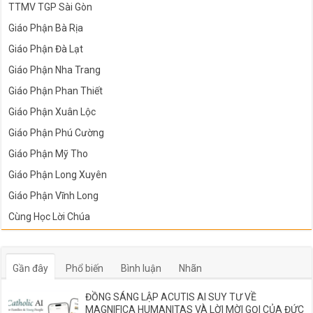
TTMV TGP Sài Gòn
Giáo Phận Bà Rịa
Giáo Phận Đà Lạt
Giáo Phận Nha Trang
Giáo Phận Phan Thiết
Giáo Phận Xuân Lộc
Giáo Phận Phú Cường
Giáo Phận Mỹ Tho
Giáo Phận Long Xuyên
Giáo Phận Vĩnh Long
Cùng Học Lời Chúa
Gần đây
Phổ biến
Bình luận
Nhãn
ĐỒNG SÁNG LẬP ACUTIS AI SUY TƯ VỀ
MAGNIFICA HUMANITAS VÀ LỜI MỜI GỌI CỦA ĐỨC