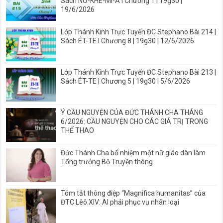
Sách NƠ-KHE-MI-A I Chương 1 | 19g30 |
19/6/2026
Lớp Thánh Kinh Trực Tuyến ĐC Stephano Bài 214 |
Sách ÉT-TE I Chương 8 | 19g30 | 12/6/2026
Lớp Thánh Kinh Trực Tuyến ĐC Stephano Bài 213 |
Sách ÉT-TE | Chương 5 | 19g30 | 5/6/2026
Ý CẦU NGUYỆN CỦA ĐỨC THÁNH CHA THÁNG
6/2026: CẦU NGUYỆN CHO CÁC GIÁ TRỊ TRONG
THỂ THAO
Đức Thánh Cha bổ nhiệm một nữ giáo dân làm
Tổng trưởng Bộ Truyền thông
Tóm tắt thông điệp “Magnifica humanitas” của
ĐTC Lêô XIV: AI phải phục vụ nhân loại