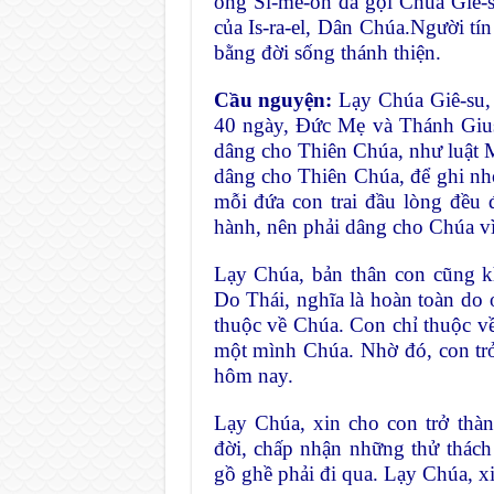
ông Si-mê-on đã gọi Chúa Giê-s
của Is-ra-el, Dân Chúa.Người tí
bằng đời sống thánh thiện.
Cầu nguyện:
Lạy Chúa Giê-su, 
40 ngày, Đức Mẹ và Thánh Gius
dâng cho Thiên Chúa, như luật M
dâng cho Thiên Chúa, để ghi nh
mỗi đứa con trai đầu lòng đều 
hành, nên phải dâng cho Chúa v
Lạy Chúa, bản thân con cũng k
Do Thái, nghĩa là hoàn toàn do 
thuộc về Chúa. Con chỉ thuộc v
một mình Chúa. Nhờ đó, con trở
hôm nay.
Lạy Chúa, xin cho con trở thà
đời, chấp nhận những thử thác
gồ ghề phải đi qua. Lạy Chúa, x