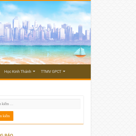
Học Kinh Thánh
TTMV GPCT
G BÁO