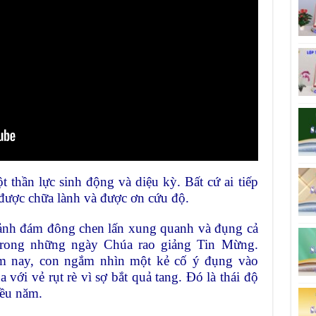
hần lực sinh động và diệu kỳ. Bất cứ ai tiếp
 được chữa lành và được ơn cứu độ.
nh đám đông chen lấn xung quanh và đụng cả
 trong những ngày Chúa rao giảng Tin Mừng.
m nay, con ngắm nhìn một kẻ cố ý đụng vào
 với vẻ rụt rè vì sợ bắt quả tang. Đó là thái độ
iều năm.