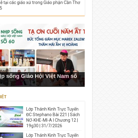
lễ tại các giáo xứ trong Giáo phận Cần Thơ
5
ịp sống Giáo Hội Việt Nam số
IẾT
Lớp Thánh Kinh Trực Tuyến
ĐC Stephano Bài 221 | Sách
NƠ-KHE-MI-A I Chương 12 |
19g30 | 31/7/2026
Lớp Thánh Kinh Trực Tuyến