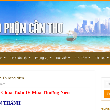
ận
Tin Giáo Hội
Phụng Vụ
Bài Viết
Sưu Tầm
Tài Liệu
a Thường Niên
 xem
i Chúa Tuần IV Mùa Thường Niên
ĐỀN THÁNH
THÔN