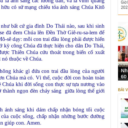
u là ánh sáng các lương dân, và là vinh quang
Giờ 
n hữu có sứ mạng chiếu tỏa ánh sáng Chúa Kitô
202
như bất cứ gia đình Do Thái nào, sau khi sinh
e đã đem Chúa lên Đền Thờ Giê-ru-sa-lem để
ô-sê dạy: mỗi con trai đầu lòng phải được hiến
ớ kỳ công Chúa đã thực hiện cho dân Do Thái,
được Thiên Chúa cứu thoát trong biến cố xuất
ì nó thuộc về Chúa.
Nh
hông khác gì đứa con trai đầu lòng của người
60
ơn Chúa mà có. Vì thế, cuộc đời con hoàn toàn
ề Chúa khi đời sống con thực sự tựa nương vào
 thành ngọn đèn cháy sáng giữa lòng thế giới
BÀI V
nh ánh sáng khi dám chấp nhận bóng tối cuộc
h của cuộc sống, chấp nhận những bước đường
in giúp con. Amen.