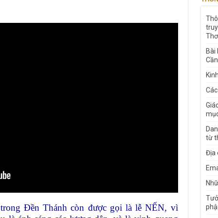
Thô
tru
Thơ
Bài
Cần
Kin
Các
Giá
mục
Dan
từ 
Địa
Ema
Nhữn
Tưở
trong Đền Thánh còn được gọi là lễ NẾN, vì
phậ