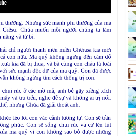
i thường. Nhưng sức mạnh phi thường của ma
a Giêsu. Chúa muốn mỗi người chúng ta làm
năng và từ bi.
i chỉ người thanh niên miền Ghêrasa kia mới
 cả con nữa. Ma quỷ không ngừng đến cám dỗ
 xưa kia đã bị thua, và bà cùng con cháu là loài
 với sức mạnh độc dữ của ma quỷ. Con đã được
ẫn không ngừng tìm cách thống trị con.
g chui rúc ở các mồ mả, anh bẻ gãy xiềng xích
ẩy và tru trếu, nghe đễ sự và không ai trị nổi.
thế, nhưng Chúa đã giải thoát anh.
héo léo lôi con vào cảnh tương tự. Con sẽ trần
công phúc. Con sẽ sống chui rúc và cứ lén lút
 xủa ma quỷ vì con không sao bỏ được những