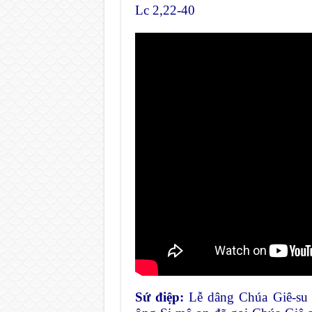
Lc 2,22-40
Sứ điệp:
Lễ dâng Chúa Giê-su 