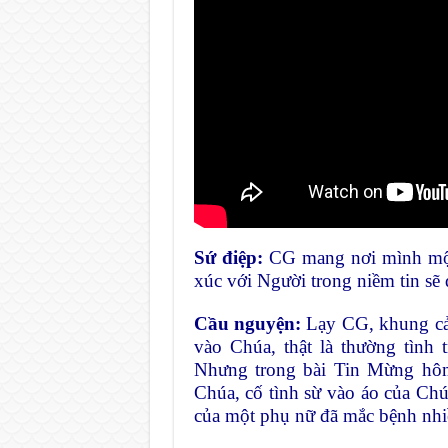
Sứ điệp:
CG mang nơi mình một t
xúc với Người trong niềm tin sẽ
Cầu nguyện:
Lạy CG, khung cả
vào Chúa, thật là thường tình
Nhưng trong bài Tin Mừng hô
Chúa, cố tình sừ vào áo của Chúa
của một phụ nữ đã mắc bệnh nh