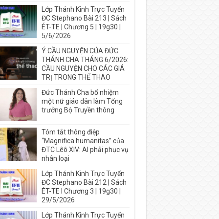
Lớp Thánh Kinh Trực Tuyến
ĐC Stephano Bài 213 | Sách
ÉT-TE | Chương 5 | 19g30 |
5/6/2026
Ý CẦU NGUYỆN CỦA ĐỨC
THÁNH CHA THÁNG 6/2026:
CẦU NGUYỆN CHO CÁC GIÁ
TRỊ TRONG THỂ THAO
Đức Thánh Cha bổ nhiệm
một nữ giáo dân làm Tổng
trưởng Bộ Truyền thông
Tóm tắt thông điệp
“Magnifica humanitas” của
ĐTC Lêô XIV: AI phải phục vụ
nhân loại
Lớp Thánh Kinh Trực Tuyến
ĐC Stephano Bài 212 | Sách
ÉT-TE I Chương 3 | 19g30 |
29/5/2026
Lớp Thánh Kinh Trực Tuyến