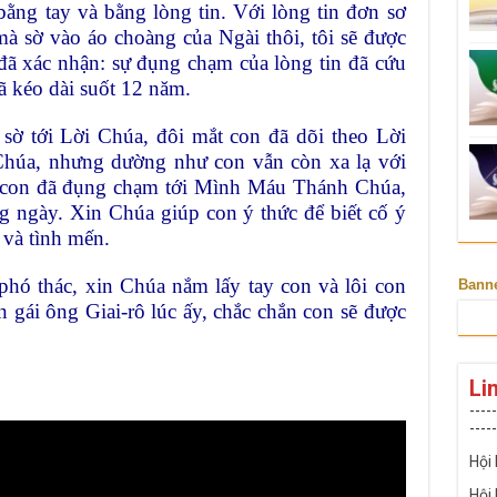
ằng tay và bằng lòng tin. Với lòng tin đơn sơ
à sờ vào áo choàng của Ngài thôi, tôi sẽ được
đã xác nhận: sự đụng chạm của lòng tin đã cứu
 kéo dài suốt 12 năm.
 sờ tới Lời Chúa, đôi mắt con đã dõi theo Lời
 Chúa, nhưng dường như con vẫn còn xa lạ với
 con đã đụng chạm tới Mình Máu Thánh Chúa,
g ngày. Xin Chúa giúp con ý thức để biết cố ý
 và tình mến.
phó thác, xin Chúa nắm lấy tay con và lôi con
Bann
 gái ông Giai-rô lúc ấy, chắc chắn con sẽ được
Li
-----
-----
Hội
Hội