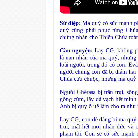
Sứ điệp:
Ma quỷ có sức mạnh ph
quỷ cũng phải phục tùng Chú
chứng nhân cho Thiên Chúa toàn 
Cầu nguyện:
Lạy CG, không phả
là nạn nhân của ma quỷ, nhưng
loài người, trong đó có con. Evà
người chúng con đã bị thảm hại
Chúa cứu chuộc, nhưng ma quỷ v
Người Ghêrasa bị trần trụi, sốn
gông cùm, lấy đá vạch hết mình m
Anh bị quỷ ô uế làm cho ra như 
Lạy CG, con dễ dàng bị ma quỷ k
trụi, mất hết mọi nhân đức và 
phạm tội. Con sẽ có sức mạnh