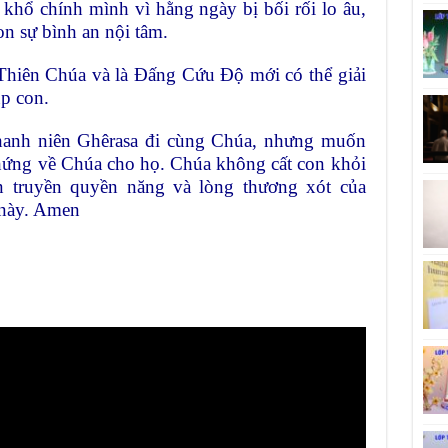
khổ chính mình vì hằng ngày bị bối rối lo âu,
on sự bình an nội tâm.
Thiên Chúa và là Đấng Cứu Độ mới có thể giải
úp con.
anh niên Ghêrasa đi cùng Chúa, nhưng muốn
chứng về Chúa cho họ. Chúa không cất con khỏi
n truyền quyền năng và lòng thương xót của
 này. Amen