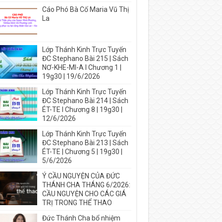
Cáo Phó Bà Cố Maria Vũ Thị
La
Lớp Thánh Kinh Trực Tuyến
ĐC Stephano Bài 215 | Sách
NƠ-KHE-MI-A I Chương 1 |
19g30 | 19/6/2026
Lớp Thánh Kinh Trực Tuyến
ĐC Stephano Bài 214 | Sách
ÉT-TE I Chương 8 | 19g30 |
12/6/2026
Lớp Thánh Kinh Trực Tuyến
ĐC Stephano Bài 213 | Sách
ÉT-TE | Chương 5 | 19g30 |
5/6/2026
Ý CẦU NGUYỆN CỦA ĐỨC
THÁNH CHA THÁNG 6/2026:
CẦU NGUYỆN CHO CÁC GIÁ
TRỊ TRONG THỂ THAO
Đức Thánh Cha bổ nhiệm