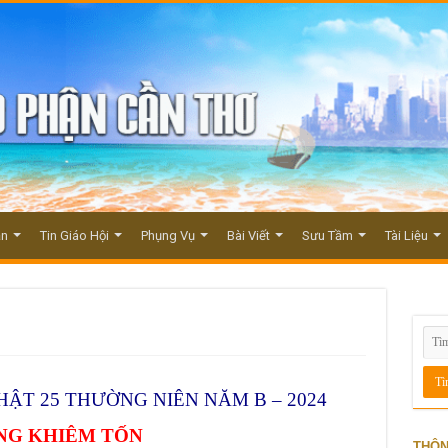
ận
Tin Giáo Hội
Phụng Vụ
Bài Viết
Sưu Tầm
Tài Liệu
ẬT 25 THƯỜNG NIÊN NĂM B – 2024
NG KHIÊM TỐN
THÔN