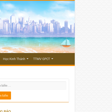
Học Kinh Thánh
TTMV GPCT
G BÁO