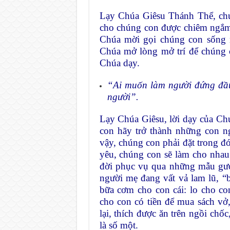
Lạy Chúa Giêsu Thánh Thể, chú
cho chúng con được chiêm ngắm
Chúa mời gọi chúng con sống m
Chúa mở lòng mở trí để chúng 
Chúa dạy.
“
Ai muốn làm người đứng đầu,
người
”.
Lạy Chúa Giêsu, lời dạy của Chú
con hãy trở thành những con 
vậy, chúng con phải đặt trong đó
yêu, chúng con sẽ làm cho nhau
đời phục vụ qua những mẫu gươ
người mẹ đang vất vả lam lũ, “b
bữa cơm cho con cái: lo cho con
cho con có tiền để mua sách v
lại, thích được ăn trên ngồi ch
là số một.