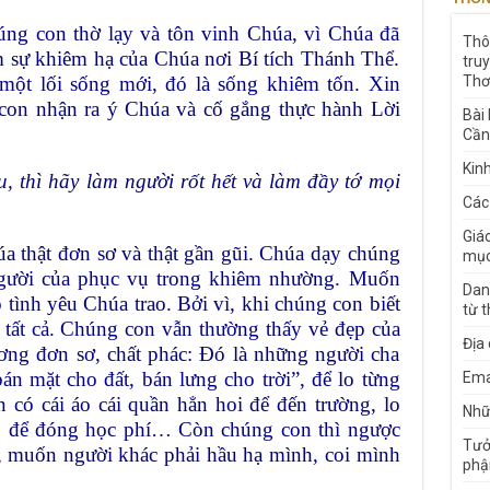
ng con thờ lạy và tôn vinh Chúa, vì Chúa đã
Thô
 sự khiêm hạ của Chúa nơi Bí tích Thánh Thể.
tru
ột lối sống mới, đó là sống khiêm tốn. Xin
Thơ
con nhận ra ý Chúa và cố gắng thực hành Lời
Bài
Cần
Kin
 thì hãy làm người rốt hết và làm đầy tớ mọi
Các
Giá
a thật đơn sơ và thật gần gũi. Chúa dạy chúng
mục
người của phục vụ trong khiêm nhường. Muốn
Dan
 tình yêu Chúa trao. Bởi vì, khi chúng con biết
từ 
 tất cả. Chúng con vẫn thường thấy vẻ đẹp của
Địa
ng đơn sơ, chất phác: Đó là những người cha
án mặt cho đất, bán lưng cho trời”, để lo từng
Ema
 có cái áo cái quần hẳn hoi để đến trường, lo
Nhữn
ở, để đóng học phí… Còn chúng con thì ngược
Tưở
ốc, muốn người khác phải hầu hạ mình, coi mình
phậ