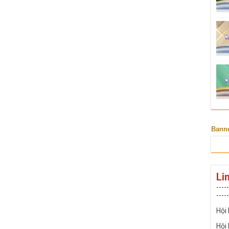
Bann
Li
-----
-----
Hội
Hội