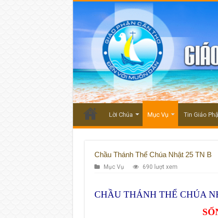
Lời Chúa
Mục Vụ
Tin Giáo Ph
Chầu Thánh Thể Chúa Nhật 25 TN B
Mục Vụ
690 lượt xem
CHẦU THÁNH THỂ CHÚA NH
SỐ