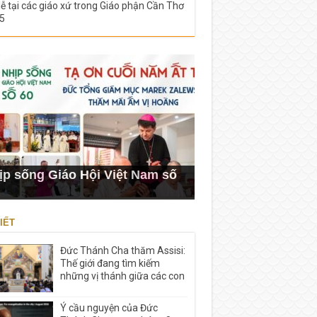
lễ tại các giáo xứ trong Giáo phận Cần Thơ
5
ịp sống Giáo Hội Việt Nam số
IẾT
Đức Thánh Cha thăm Assisi:
Thế giới đang tìm kiếm
những vị thánh giữa các con
Ý cầu nguyện của Đức