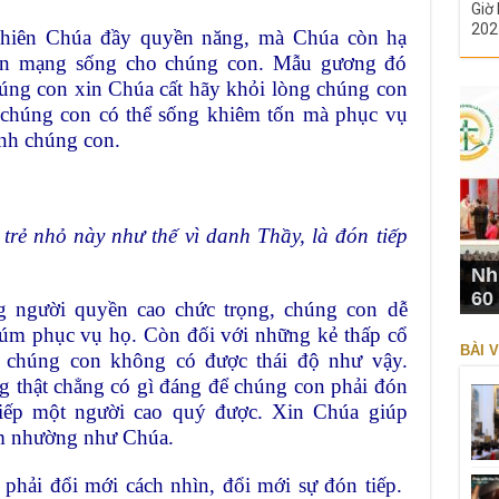
Giờ 
202
Thiên Chúa đầy quyền năng, mà Chúa còn hạ
ến mạng sống cho chúng con. Mẫu gương đó
ng con xin Chúa cất hãy khỏi lòng chúng con
ể chúng con có thể sống khiêm tốn mà phục vụ
nh chúng con.
trẻ nhỏ này như thế vì danh Thầy, là đón tiếp
Nh
60
g người quyền cao chức trọng, chúng con dễ
núm phục vụ họ. Còn đối với những kẻ thấp cổ
BÀI V
 chúng con không có được thái độ như vậy.
g thật chẳng có gì đáng để chúng con phải đón
tiếp một người cao quý được. Xin Chúa giúp
êm nhường như Chúa.
phải đổi mới cách nhìn, đổi mới sự đón tiếp.