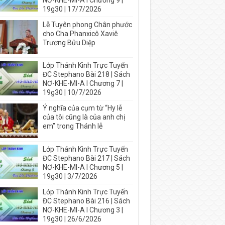
NƠ-KHE-MI-A I Chương 9 |
19g30 | 17/7/2026
Lễ Tuyên phong Chân phước
cho Cha Phanxicô Xaviê
Trương Bửu Diệp
Lớp Thánh Kinh Trực Tuyến
ĐC Stephano Bài 218 | Sách
NƠ-KHE-MI-A I Chương 7 |
19g30 | 10/7/2026
Ý nghĩa của cụm từ “Hy lễ
của tôi cũng là của anh chị
em” trong Thánh lễ
Lớp Thánh Kinh Trực Tuyến
ĐC Stephano Bài 217 | Sách
NƠ-KHE-MI-A I Chương 5 |
19g30 | 3/7/2026
Lớp Thánh Kinh Trực Tuyến
ĐC Stephano Bài 216 | Sách
NƠ-KHE-MI-A I Chương 3 |
19g30 | 26/6/2026