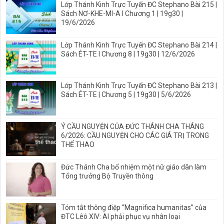
Lớp Thánh Kinh Trực Tuyến ĐC Stephano Bài 215 |
Sách NƠ-KHE-MI-A I Chương 1 | 19g30 |
19/6/2026
Lớp Thánh Kinh Trực Tuyến ĐC Stephano Bài 214 |
Sách ÉT-TE I Chương 8 | 19g30 | 12/6/2026
Lớp Thánh Kinh Trực Tuyến ĐC Stephano Bài 213 |
Sách ÉT-TE | Chương 5 | 19g30 | 5/6/2026
Ý CẦU NGUYỆN CỦA ĐỨC THÁNH CHA THÁNG
6/2026: CẦU NGUYỆN CHO CÁC GIÁ TRỊ TRONG
THỂ THAO
Đức Thánh Cha bổ nhiệm một nữ giáo dân làm
Tổng trưởng Bộ Truyền thông
Tóm tắt thông điệp “Magnifica humanitas” của
ĐTC Lêô XIV: AI phải phục vụ nhân loại