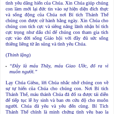
tình yêu dâng hiến của Chúa. Xin Chúa giúp chúng
con làm mới lại đức tin vào sự hiện diện đích thực
và sống động của Chúa nơi Bí tích Thánh Thể
chúng con được cử hành hằng ngày. Xin Chúa cho
chúng con tích cực và siêng năng lãnh nhận bí tích
cực trọng như dấu chỉ để chúng con tham gia tích
cực vào đời sống Giáo hội với đầy đủ sức sống
thiêng liêng từ ân sủng và tình yêu Chúa.
(
Thinh lặng
)
“
Đây là máu Thầy, máu Giao Ước, đổ ra vì
muôn người.”
Lạy Chúa Giêsu, lời Chúa nhắc nhở chúng con về
sự tự hiến của Chúa cho chúng con. Nơi Bí tích
Thánh Thể, máu thánh Chúa đã đổ ra được tái diễn
để tiếp tục lễ hy sinh và ban ơn cứu độ cho muôn
người. Chúa đã yêu và yêu đến cùng. Bí Tích
Thánh Thể chính là minh chứng tình yêu bao la