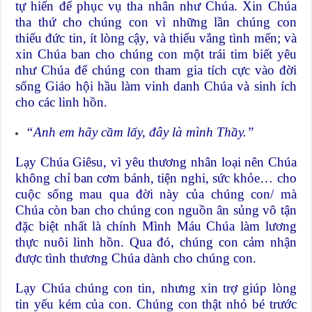
tự hiến để phục vụ tha nhân như Chúa. Xin Chúa
tha thứ cho chúng con vì những lần chúng con
thiếu đức tin, ít lòng cậy, và thiếu vắng tình mến; và
xin Chúa ban cho chúng con một trái tim biết yêu
như Chúa để chúng con tham gia tích cực vào đời
sống Giáo hội hầu làm vinh danh Chúa và sinh ích
cho các linh hồn.
“
Anh
em hãy cầm lấy, đây là mình Thầy
.”
Lạy Chúa Giêsu, vì yêu thương nhân loại nên Chúa
không chỉ ban cơm bánh, tiện nghi, sức khỏe… cho
cuộc sống mau qua đời này của chúng con/ mà
Chúa còn ban cho chúng con nguồn ân sủng vô tận
đặc biệt nhất là chính Mình Máu Chúa làm lương
thực nuôi linh hồn. Qua đó, chúng con cảm nhận
được tình thương Chúa dành cho chúng con.
Lạy Chúa chúng con tin, nhưng xin trợ giúp lòng
tin yếu kém của con. Chúng con thật nhỏ bé trước