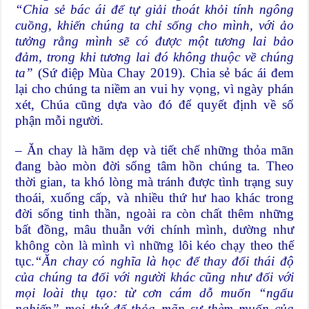
“
Chia sẻ bác ái để tự giải thoát khỏi tính ngông
cuồng, khiến chúng ta chỉ sống cho mình, với ảo
tưởng rằng mình sẽ có được một tương lai bảo
đảm, trong khi tương lai đó không thuộc về chúng
ta”
(Sứ điệp Mùa Chay 2019). Chia sẻ bác ái đem
lại cho chúng ta niềm an vui hy vọng, vì ngày phán
xét, Chúa cũng dựa vào đó để quyết định về số
phận mỗi người.
– Ăn chay là hãm dẹp và tiết chế những thỏa mãn
đang bào mòn đời sống tâm hồn chúng ta. Theo
thời gian, ta khó lòng mà tránh được tình trạng suy
thoái, xuống cấp, và nhiều thứ hư hao khác trong
đời sống tinh thần, ngoài ra còn chất thêm những
bất đồng, mâu thuẫn với chính mình, dường như
không còn là mình vì những lôi kéo chạy theo thế
tục.
“Ăn chay có nghĩa là học để thay đổi thái độ
của chúng ta đối với người khác cũng như đối với
mọi loài thụ tạo: từ cơn cám dỗ muốn “ngấu
nghiến” mọi thứ để thỏa mãn sự thèm muốn của