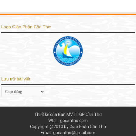
Logo Giáo Phận Cần Thơ
Lưu trữ bài viết
Lưu
trữ
bài
viết
Thiết kế của Ban MVTT GP Cần Thơ
WCT : gpcantho.com
Copyright @2010 by Giáo Phận Cần Thơ
Email: gpcantho@gmail.com