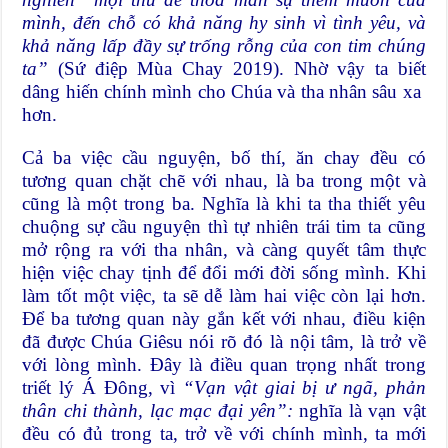
mình, đến chỗ có khả năng hy sinh vì tình yêu, và
khả năng lấp đầy sự trống rỗng của con tim chúng
ta”
(Sứ điệp Mùa Chay 2019). Nhờ vậy ta biết
dâng hiến chính mình cho Chúa và tha nhân sâu xa
hơn.
Cả ba việc cầu nguyện, bố thí, ăn chay đều có
tương quan chặt chẽ với nhau, là ba trong một và
cũng là một trong ba. Nghĩa là khi ta tha thiết yêu
chuộng sự cầu nguyện thì tự nhiên trái tim ta cũng
mở rộng ra với tha nhân, và càng quyết tâm thực
hiện việc chay tịnh để đổi mới đời sống mình. Khi
làm tốt một việc, ta sẽ dễ làm hai việc còn lại hơn.
Để ba tương quan này gắn kết với nhau, điều kiện
đã được Chúa Giêsu nói rõ đó là nội tâm, là trở về
với lòng mình. Đây là điều quan trọng nhất trong
triết lý Á Đông, vì
“Vạn vật giai bị ư ngã, phản
thân chi thành, lạc mạc đại yên”:
nghĩa là vạn vật
đều có đủ trong ta, trở về với chính mình, ta mới