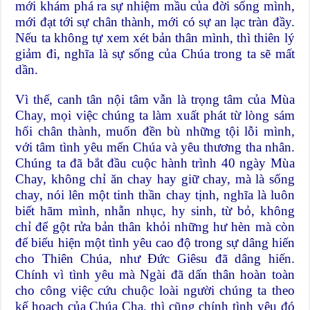
mới khám phá ra sự nhiệm mầu của đời sống mình,
mới đạt tới sự chân thành, mới có sự an lạc tràn đầy.
Nếu ta không tự xem xét bản thân mình, thì thiên lý
giảm đi, nghĩa là sự sống của Chúa trong ta sẽ mất
dần.
Vì thế, canh tân nội tâm vẫn là trọng tâm của Mùa
Chay, mọi việc chúng ta làm xuất phát từ lòng sám
hối chân thành, muốn đền bù những tội lỗi mình,
với tâm tình yêu mến Chúa và yêu thương tha nhân.
Chúng ta đã bắt đầu cuộc hành trình 40 ngày Mùa
Chay, không chỉ ăn chay hay giữ chay, mà là sống
chay, nói lên một tinh thần chay tịnh, nghĩa là luôn
biết hãm mình, nhẫn nhục, hy sinh, từ bỏ, không
chỉ để gột rửa bản thân khỏi những hư hèn mà còn
để biểu hiện một tình yêu cao độ trong sự dâng hiến
cho Thiên Chúa, như Đức Giêsu đã dâng hiến.
Chính vì tình yêu mà Ngài đã dấn thân hoàn toàn
cho công việc cứu chuộc loài người chúng ta theo
kế hoạch của Chúa Cha, thì cũng chính tình yêu đó