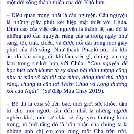
một đời sống thánh thiện của đời Kitô hữu.
– Điều quan trọng nhất là cầu nguyện. Cầu nguyện
là những giây phút kết hiệp mật thiết với Chúa.
Đỉnh cao của việc cầu nguyện là thánh lễ, sau đó là
những giờ cầu nguyện riêng của ta trong ngày như
sáng, tối, trưa, chiều, và được nối dài trong mọi giây
phút của đời sống. Như thánh Phaolô nói: dù khi
ăn, dù khi uống, dù khi làm việc gì, chúng ta cũng
làm trong sự kết hợp với Chúa.
“
Cầu nguyện để
học biết cách khước từ sự sùng bái thần tượng cũng
như tự mãn về cái tôi của mình, đồng thời thú nhận
rằng, chúng ta cần tới Thiên Chúa và Lòng thương
xót của Ngài”.
(Sứ điệp Mùa Chay 2019).
– Bố thí là chia sẻ tiền bạc, thời giờ, sức khỏe, tâm
trí cho mọi người cần đến, nhất là những người
nghèo khổ, một sự chia sẻ đầy yêu thương kính
trọng, vì biết rằng đó là bổn phận của chúng ta là
những anh chị em con cùng một Cha trên trời.