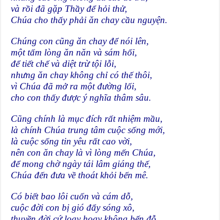
và rồi đã gặp Thầy để hỏi thử,
Chúa cho thấy phải ăn chay cầu nguyện.
Chúng con cũng ăn chay để nói lên,
một tấm lòng ăn năn và sám hối,
để tiết chế và diệt trừ tội lỗi,
nhưng ăn chay không chỉ có thế thôi,
vì Chúa đã mở ra một đường lối,
cho con thấy được ý nghĩa thâm sâu.
Cũng chính là mục đích rất nhiệm mầu,
là chính Chúa trung tâm cuộc sống mới,
là cuộc sống tin yêu rất cao vời,
nên con ăn chay là vì lòng mến Chúa,
để mong chờ ngày tái lâm giáng thế,
Chúa đến đưa về thoát khỏi bến mê.
Có biết bao lôi cuốn và cám dỗ,
cuộc đời con bị gió đẩy sóng xô,
thuyền đời cứ loay hoay không bến đỗ,