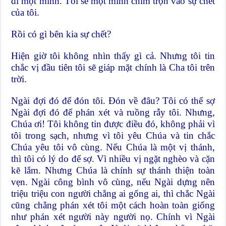
đi một mình. Tôi sẽ một mình chìm trọn vào sự chết
của tôi.
Rồi có gì bên kia sự chết?
Hiện giờ tôi không nhìn thấy gì cả. Nhưng tôi tin
chắc vị đầu tiên tôi sẽ giáp mặt chính là Cha tôi trên
trời.
Ngài đợi đó để đón tôi. Đón về đâu? Tôi có thể sợ
Ngài đợi đó để phán xét và ruồng rẫy tôi. Nhưng,
Chúa ơi! Tôi không tin được điều đó, không phải vì
tôi trong sạch, nhưng vì tôi yêu Chúa và tin chắc
Chúa yêu tôi vô cùng. Nếu Chúa là một vị thánh,
thì tôi có lý do để sợ. Vì nhiều vị ngặt nghèo và cặn
kẽ lắm. Nhưng Chúa là chính sự thánh thiện toàn
vẹn. Ngài công bình vô cùng, nếu Ngài dựng nên
triệu triệu con người chẳng ai gống ai, thì chắc Ngài
cũng chẳng phán xét tôi một cách hoàn toàn giống
như phán xét người này người nọ. Chính vì Ngài