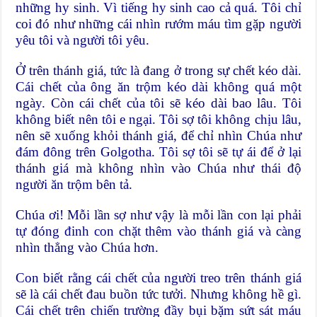
những hy sinh. Vì tiếng hy sinh cao cả quá. Tôi chỉ
coi đó như những cái nhìn rướm máu tìm gặp người
yêu tôi và người tôi yêu.
Ở trên thánh giá, tức là đang ở trong sự chết kéo dài.
Cái chết của ông ăn trộm kéo dài không quá một
ngày. Còn cái chết của tôi sẽ kéo dài bao lâu. Tôi
không biết nên tôi e ngại. Tôi sợ tôi không chịu lâu,
nên sẽ xuống khỏi thánh giá, để chỉ nhìn Chúa như
đám đông trên Golgotha. Tôi sợ tôi sẽ tự ái để ở lại
thánh giá mà không nhìn vào Chúa như thái độ
người ăn trộm bên tả.
Chúa ơi! Mỗi lần sợ như vậy là mỗi lần con lại phải
tự đóng đinh con chặt thêm vào thánh giá và càng
nhìn thẳng vào Chúa hơn.
Con biết rằng cái chết của người treo trên thánh giá
sẽ là cái chết đau buồn tức tưởi. Nhưng không hề gì.
Cái chết trên chiến trường đầy bụi bặm sứt sát máu