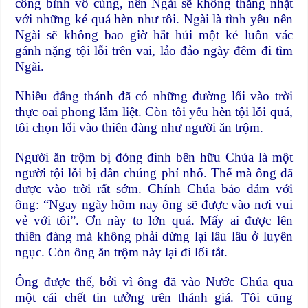
công bình vô cùng, nên Ngài sẽ không thẳng nhặt
với những ké quá hèn như tôi. Ngài là tình yêu nên
Ngài sẽ không bao giờ hắt hủi một kẻ luôn vác
gánh nặng tội lỗi trên vai, lảo đảo ngày đêm đi tìm
Ngài.
Nhiều đấng thánh đã có những đường lối vào trời
thực oai phong lẫm liệt. Còn tôi yếu hèn tội lỗi quá,
tôi chọn lối vào thiên đàng như người ăn trộm.
Người ăn trộm bị đóng đinh bên hữu Chúa là một
người tội lỗi bị dân chúng phỉ nhổ. Thế mà ông đã
được vào trời rất sớm. Chính Chúa bảo đảm với
ông: “Ngay ngày hôm nay ông sẽ được vào nơi vui
vẻ với tôi”. Ơn này to lớn quá. Mấy ai được lên
thiên đàng mà không phải dừng lại lâu lâu ở luyên
ngục. Còn ông ăn trộm này lại đi lối tắt.
Ông được thế, bởi vì ông đã vào Nước Chúa qua
một cái chết tin tưởng trên thánh giá. Tôi cũng