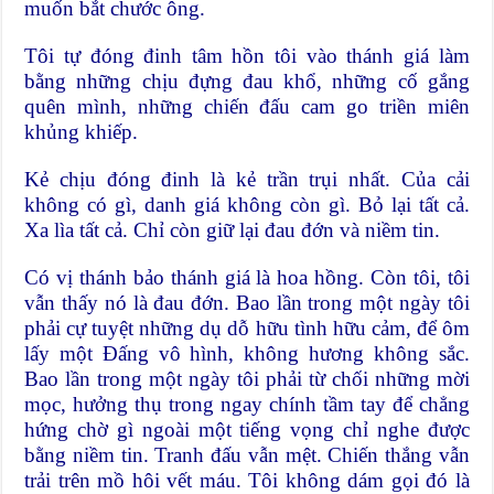
muốn bắt chước ông.
Tôi tự đóng đinh tâm hồn tôi vào thánh giá làm
bằng những chịu đựng đau khổ, những cố gắng
quên mình, những chiến đấu cam go triền miên
khủng khiếp.
Kẻ chịu đóng đinh là kẻ trần trụi nhất. Của cải
không có gì, danh giá không còn gì. Bỏ lại tất cả.
Xa lìa tất cả. Chỉ còn giữ lại đau đớn và niềm tin.
Có vị thánh bảo thánh giá là hoa hồng. Còn tôi, tôi
vẫn thấy nó là đau đớn. Bao lần trong một ngày tôi
phải cự tuyệt những dụ dỗ hữu tình hữu cảm, để ôm
lấy một Đấng vô hình, không hương không sắc.
Bao lần trong một ngày tôi phải từ chối những mời
mọc, hưởng thụ trong ngay chính tầm tay để chẳng
hứng chờ gì ngoài một tiếng vọng chỉ nghe được
bằng niềm tin. Tranh đấu vẫn mệt. Chiến thắng vẫn
trải trên mồ hôi vết máu. Tôi không dám gọi đó là