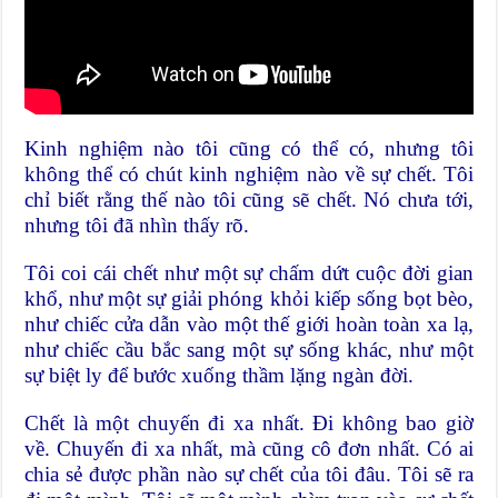
Kinh nghiệm nào tôi cũng có thể có, nhưng tôi
không thể có chút kinh nghiệm nào về sự chết. Tôi
chỉ biết rằng thế nào tôi cũng sẽ chết. Nó chưa tới,
nhưng tôi đã nhìn thấy rõ.
Tôi coi cái chết như một sự chấm dứt cuộc đời gian
khổ, như một sự giải phóng khỏi kiếp sống bọt bèo,
như chiếc cửa dẫn vào một thế giới hoàn toàn xa lạ,
như chiếc cầu bắc sang một sự sống khác, như một
sự biệt ly để bước xuống thầm lặng ngàn đời.
Chết là một chuyến đi xa nhất. Đi không bao giờ
về. Chuyến đi xa nhất, mà cũng cô đơn nhất. Có ai
chia sẻ được phần nào sự chết của tôi đâu. Tôi sẽ ra