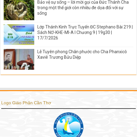
Bảo vệ sự sống – lời mời gọi của Đức Thánh Cha
trong một thế giới còn nhiều đe dọa đối với sự
sống
Lớp Thánh Kinh Trực Tuyến ĐC Stephano Bài 219 |
Sách NƠ-KHE-MI-A I Chương 9 | 19g30 |
17/7/2026
Lễ Tuyên phong Chân phước cho Cha Phanxicô
Xaviê Trương Bửu Diệp
Logo Giáo Phận Cần Thơ