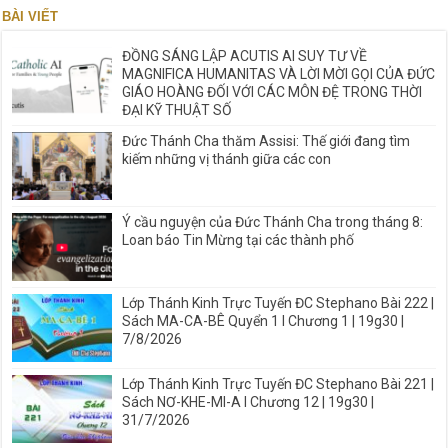
BÀI VIẾT
ĐỒNG SÁNG LẬP ACUTIS AI SUY TƯ VỀ
MAGNIFICA HUMANITAS VÀ LỜI MỜI GỌI CỦA ĐỨC
GIÁO HOÀNG ĐỐI VỚI CÁC MÔN ĐỆ TRONG THỜI
ĐẠI KỸ THUẬT SỐ
Đức Thánh Cha thăm Assisi: Thế giới đang tìm
kiếm những vị thánh giữa các con
Ý cầu nguyện của Đức Thánh Cha trong tháng 8:
Loan báo Tin Mừng tại các thành phố
Lớp Thánh Kinh Trực Tuyến ĐC Stephano Bài 222 |
Sách MA-CA-BÊ Quyển 1 I Chương 1 | 19g30 |
7/8/2026
Lớp Thánh Kinh Trực Tuyến ĐC Stephano Bài 221 |
Sách NƠ-KHE-MI-A I Chương 12 | 19g30 |
31/7/2026