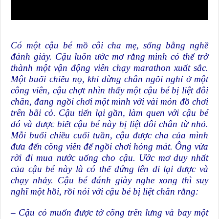
Có một cậu bé mồ côi cha mẹ, sống bằng nghề
đánh giày. Cậu luôn ước mơ rằng mình có thể trở
thành một vận động viên chạy marathon xuất sắc.
Một buổi chiều nọ, khi dừng chân ngồi nghỉ ở một
công viên, cậu chợt nhìn thấy một cậu bé bị liệt đôi
chân, đang ngồi chơi một mình với vài món đồ chơi
trên bãi cỏ. Cậu tiến lại gần, làm quen với cậu bé
đó và được biết cậu bé này bị liệt đôi chân từ nhỏ.
Mỗi buổi chiều cuối tuần, cậu được cha của mình
đưa đến công viên để ngồi chơi hóng mát. Ông vừa
rời đi mua nước uống cho cậu. Ước mơ duy nhất
của cậu bé này là có thể đứng lên đi lại được và
chạy nhảy. Cậu bé đánh giày nghe xong thì suy
nghĩ một hồi, rồi nói với cậu bé bị liệt chân rằng:
– Cậu có muốn được tớ cõng trên lưng và bay một