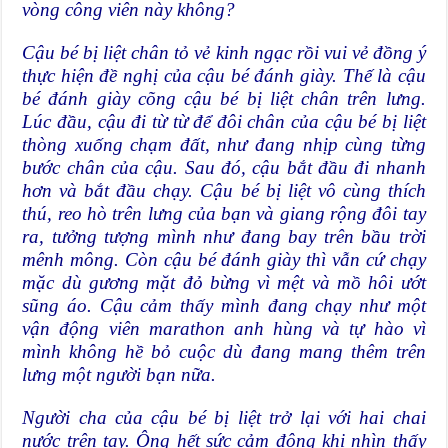
vòng công viên này không?
Cậu bé bị liệt chân tỏ vẻ kinh ngạc rồi vui vẻ đồng ý
thực hiện đề nghị của cậu bé đánh giày. Thế là cậu
bé đánh giày cõng cậu bé bị liệt chân trên lưng.
Lúc đầu, cậu đi từ từ để đôi chân của cậu bé bị liệt
thòng xuống chạm đất, như đang nhịp cùng từng
bước chân của cậu. Sau đó, cậu bắt đầu đi nhanh
hơn và bắt đầu chạy.
Cậu bé bị liệt vô cùng thích
thú, reo hò trên lưng của bạn và giang rộng đôi tay
ra, tưởng tượng mình như đang bay trên bầu trời
mênh mông. Còn cậu bé đánh giày thì vẫn cứ chạy
mặc dù gương mặt đỏ bừng vì mệt và mồ hôi ướt
sũng áo. Cậu cảm thấy mình đang chạy như một
vận động viên marathon anh hùng và tự hào vì
mình không hề bỏ cuộc dù đang mang thêm trên
lưng một người bạn nữa.
Người cha của cậu bé bị liệt trở lại với hai chai
nước trên tay. Ông hết sức cảm động khi nhìn thấy