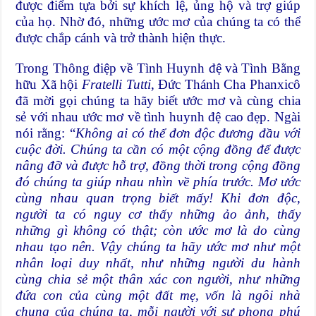
được điểm tựa bởi sự khích lệ, ủng hộ và trợ giúp
của họ. Nhờ đó, những ước mơ của chúng ta có thể
được chắp cánh và trở thành hiện thực.
Trong Thông điệp về Tình Huynh đệ và Tình Bằng
hữu Xã hội
Fratelli Tutti
, Đức Thánh Cha Phanxicô
đã mời gọi chúng ta hãy biết ước mơ và cùng chia
sẻ với nhau ước mơ về tình huynh đệ cao đẹp. Ngài
nói rằng: “
Không ai có thể đơn độc đương đầu với
cuộc đời. Chúng ta cần có một cộng đồng để được
nâng đỡ và được hỗ trợ, đồng thời trong cộng đồng
đó chúng ta giúp nhau nhìn về phía trước. Mơ ước
cùng nhau quan trọng biết mấy! Khi đơn độc,
người ta có nguy cơ thấy những ảo ảnh, thấy
những gì không có thật; còn ước mơ là do cùng
nhau tạo nên. Vậy chúng ta hãy ước mơ như một
nhân loại duy nhất, như những người du hành
cùng chia sẻ một thân xác con người, như những
đứa con của cùng một đất mẹ, vốn là ngôi nhà
chung của chúng ta, mỗi người với sự phong phú