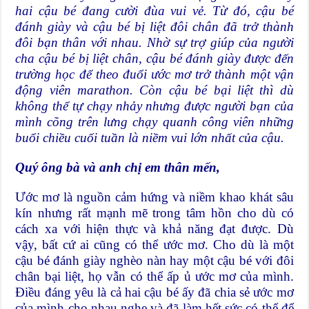
hai cậu bé đang cười đùa vui vẻ. Từ đó, cậu bé
đánh giày và cậu bé bị liệt đôi chân đã trở thành
đôi bạn thân với nhau. Nhờ sự trợ giúp của người
cha cậu bé bị liệt chân, cậu bé đánh giày được đến
trường học để theo đuổi ước mơ trở thành một vận
động viên marathon. Còn cậu bé bại liệt thì dù
không thể tự chạy nhảy nhưng được người bạn của
mình cõng trên lưng chạy quanh công viên những
buổi chiều cuối tuần là niềm vui lớn nhất của cậu.
Quý ông bà và anh chị em thân mến,
Ước mơ là nguồn cảm hứng và niềm khao khát sâu
kín nhưng rất mạnh mẽ trong tâm hồn cho dù có
cách xa với hiện thực và khả năng đạt được. Dù
vậy, bất cứ ai cũng có thể ước mơ. Cho dù là một
cậu bé đánh giày nghèo nàn hay một cậu bé với đôi
chân bại liệt, họ vẫn có thể ấp ủ ước mơ của mình.
Điều đáng yêu là cả hai cậu bé ấy đã chia sẻ ước mơ
của mình cho nhau nghe và đã làm hết sức có thể để