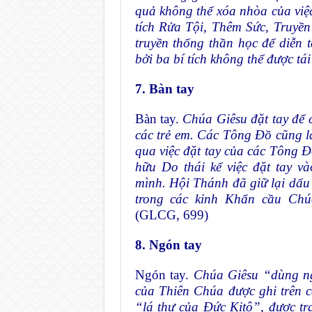
quả không thể xóa nhòa của vi
tích Rửa Tội, Thêm Sức, Truyề
truyền thống thần học để diễn 
bởi ba bí tích không thể được tá
7. Bàn tay
Bàn tay.
Chúa Giêsu đặt tay để 
các trẻ em. Các Tông Đồ cũng 
qua việc đặt tay của các Tông
hữu Do
thái kể việc đặt tay 
mình. Hội Thánh đã giữ lại dấu
trong các kinh Khẩn cầu Chúa
(GLCG, 699)
8. Ngón tay
Ngón tay.
Chúa Giêsu “dùng ng
của Thiên Chúa được ghi trên c
“lá thư của Đức Kitô”, được t