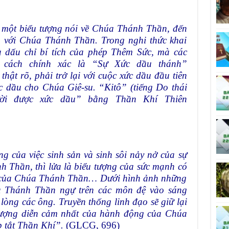
 một biểu tượng nói về Chúa Thánh Thần, đến
a với Chúa Thánh Thần. Trong nghi thức khai
là dấu chỉ bí tích của phép Thêm Sức, mà các
cách chính xác là “Sự Xức dầu thánh”
hật rõ, phải trở lại với cuộc xức dầu đầu tiên
 dầu cho Chúa Giê-su. “Kitô” (tiếng Do
thái
ười được xức dầu” bằng Thần Khí Thiên
g của việc sinh sản và sinh sôi nảy nở của sự
 Thần, thì lửa là biểu tượng của sức mạnh có
g của Chúa Thánh Thần… Dưới hình ảnh những
a Thánh Thần ngự trên các môn đệ vào sáng
òng các ông. Truyền thống linh đạo sẽ giữ lại
tượng diễn cảm nhất của hành động của Chúa
 tắt Thần Khí”
.
(GLCG, 696)