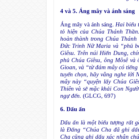
4 và 5. Áng mây và ánh sáng
Áng mây và ánh sáng.
Hai biểu t
tỏ hiện của Chúa Thánh Thần
hoàn thành trong Chúa Thánh
Đức Trinh Nữ Maria và “phủ bó
Giêsu. Trên núi Hiển Dung, c
phủ Chúa Giêsu, ông Môsê và ô
Gioan, và “từ đám mây có tiếng
tuyển chọn, hãy vâng nghe lời 
mây này “quyện lấy Chúa Giê
Thiên và sẽ mặc khải Con Ngườ
ngự đến.
(GLCG, 697)
6. Dấu ấn
Dấu ấn là một biểu tượng rất g
là Đấng “Chúa Cha đã ghi dấu
Cha cũng ghi dấu xác nhận chún