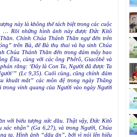
ượng này là không thể tách biệt trong các cuộc
. … Rồi những hình ảnh này được Đức Kitô
 Thần. Chính Chúa Thánh Thần ngự đến trên
ng” trên Bà, để Bà thụ thai và hạ sinh Chúa
hính Chúa Thánh Thần đến trong đám mây bao
ng Êlia, cùng với các ông Phêrô, Giacôbê và
 phán rằng: ‘Đây là Con Ta, Người đã được Ta
Người’” (Lc 9,35). Cuối cùng, cũng chính đám
su khuất mắt” các môn đệ trong ngày Thăng
i trong vinh quang của Người vào ngày Người
ần với biểu tượng xức dầu. Thật vậy, Đức Kitô
 xác nhận” (Ga 6,27), và trong Người, Chúa
g ta. Hình ảnh “dấu ấn”, bởi vì nói lên hiệu