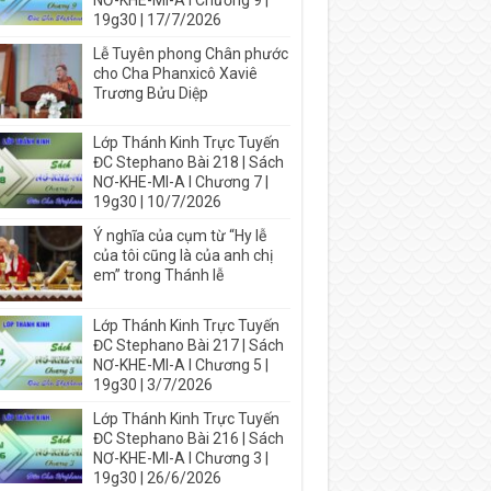
NƠ-KHE-MI-A I Chương 9 |
19g30 | 17/7/2026
Lễ Tuyên phong Chân phước
cho Cha Phanxicô Xaviê
Trương Bửu Diệp
Lớp Thánh Kinh Trực Tuyến
ĐC Stephano Bài 218 | Sách
NƠ-KHE-MI-A I Chương 7 |
19g30 | 10/7/2026
Ý nghĩa của cụm từ “Hy lễ
của tôi cũng là của anh chị
em” trong Thánh lễ
Lớp Thánh Kinh Trực Tuyến
ĐC Stephano Bài 217 | Sách
NƠ-KHE-MI-A I Chương 5 |
19g30 | 3/7/2026
Lớp Thánh Kinh Trực Tuyến
ĐC Stephano Bài 216 | Sách
NƠ-KHE-MI-A I Chương 3 |
19g30 | 26/6/2026