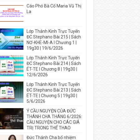
Cáo Phó Bà Cố Maria Vũ Thị
La
Lớp Thánh Kinh Trực Tuyến
ĐC Stephano Bài 215 | Sách
NƠ-KHE-MI-A I Chương 1 |
19g30 | 19/6/2026
Lớp Thánh Kinh Trực Tuyến
ĐC Stephano Bài 214 | Sách
ÉT-TE I Chương 8 | 19g30 |
12/6/2026
Lớp Thánh Kinh Trực Tuyến
ĐC Stephano Bài 213 | Sách
ÉT-TE | Chương 5 | 19g30 |
5/6/2026
Ý CẦU NGUYỆN CỦA ĐỨC
THÁNH CHA THÁNG 6/2026:
CẦU NGUYỆN CHO CÁC GIÁ
TRỊ TRONG THỂ THAO
Đức Thánh Cha bổ nhiệm