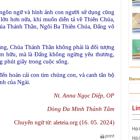
 ngôn ngữ và hình ảnh con người sử dụng cũng
n lớn hơn nữa, khi muốn diễn tả về Thiên Chúa,
Chúa Thánh Thần, Ngôi Ba Thiên Chúa, Đấng vô
ằng, Chúa Thánh Thần không phải là đối tượng
ếm hữu, mà là Đấng không ngừng yêu thương,
g phút giây trong cuộc sống.
ến hoán cải con tim chúng con, và canh tân bộ
Bann
inh của Ngài.
Nt. Anna Ngọc Diệp, OP
Li
Dòng Đa Minh Thánh Tâm
-----
-----
Chuyển ngữ từ:
aleteia.org (16. 05. 2024)
Hội
print
Hội