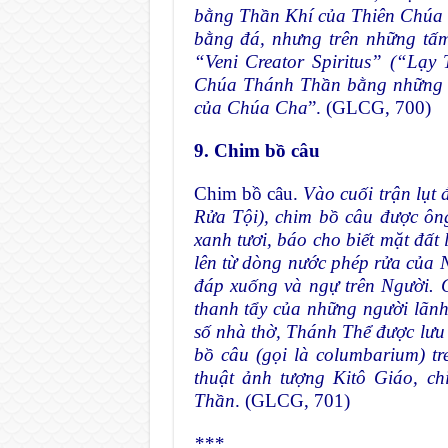
bằng Thần Khí của Thiên Chúa 
bằng đá, nhưng trên những tấm 
“Veni Creator Spiritus” (“Lạy
Chúa Thánh Thần bằng những lờ
của Chúa Cha
”. (GLCG, 700)
9. Chim bồ câu
Chim bồ câu.
Vào cuối trận lụt đ
Rửa Tội), chim bồ câu được ôn
xanh tươi, báo cho biết mặt đất 
lên từ dòng nước phép rửa của
đáp xuống và ngự trên Người. 
thanh tẩy của những người lãnh
số nhà thờ, Thánh Thể được lưu 
bồ câu (gọi là columbarium) tr
thuật ảnh tượng Kitô Giáo, c
Thần
. (GLCG, 701)
***