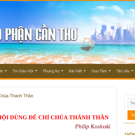
ận
Tin Giáo Hội
Phụng Vụ
Bài Viết
Sưu Tầm
Tài Liệu
 Chúa Thánh Thần
HỘI DÙNG ĐỂ CHỈ CHÚA THÁNH THẦN
Philip Kosloski
THÔN