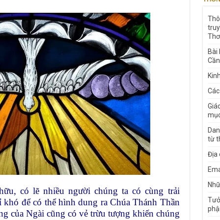
Thô
tru
Thơ
Bài
Cần
Kin
Các
Giá
mục
Dan
từ 
Địa
Ema
Nhữn
u, có lẽ nhiều người chúng ta có cùng trải
Tưở
ỉ khó để có thể hình dung ra Chúa Thánh Thần
phậ
ng của Ngài cũng có vẻ trừu tượng khiến chúng