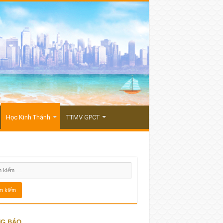
Học Kinh Thánh
TTMV GPCT
G BÁO