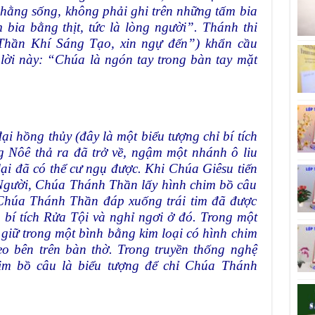
hằng sống, không phải ghi trên những tấm bia
bia bằng thịt, tức là lòng người”. Thánh thi
 Thần Khí Sáng Tạo, xin ngự đến”) khẩn cầu
i này: “Chúa là ngón tay trong bàn tay mặt
ại hồng thủy (đây là một biểu tượng chỉ bí tích
g Nôê thả ra đã trở về, ngậm một nhánh ô liu
lại đã có thể cư ngụ được. Khi Chúa Giêsu tiến
 Người, Chúa Thánh Thần lấy hình chim bồ câu
Chúa Thánh Thần đáp xuống trái tim đã được
 bí tích Rửa Tội và nghỉ ngơi ở đó. Trong một
giữ trong một bình bằng kim loại có hình chim
eo bên trên bàn thờ. Trong truyền thống nghệ
him bồ câu là biểu tượng để chỉ Chúa Thánh