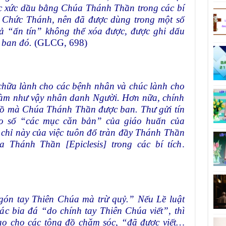
ệc xức dầu bằng Chúa Thánh Thần trong các bí
n Chức Thánh, nên đã được dùng trong một số
tả “ấn tín” không thể xóa được, được ghi dấu
i ban đó.
(GLCG, 698)
chữa lành cho các bệnh nhân và chúc lành cho
làm như vậy nhân danh Người. Hơn nữa, chính
 Đồ mà Chúa Thánh Thần được ban. Thư gửi tín
vào số “các mục căn bản” của giáo huấn của
 chỉ này của việc tuôn đổ tràn đầy Thánh Thần
 Thánh Thần [Epiclesis] trong các bí tích
.
ón tay Thiên Chúa mà trừ quỷ.” Nếu Lề luật
ác bia đá “do chính tay Thiên Chúa viết”, thì
rao cho các tông đồ chăm sóc, “đã được viết…