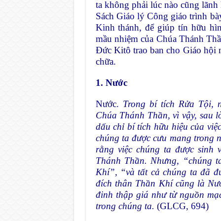
ta không phải lúc nào cũng lãnh 
Sách Giáo lý Công giáo trình bà
Kinh thánh, để giúp tín hữu h
mầu nhiệm của Chúa Thánh Thần
Đức Kitô trao ban cho Giáo hội
chữa.
1. Nước
Nước.
Trong bí tích Rửa Tội, 
Chúa Thánh Thần, vì vậy, sau 
dấu chỉ bí tích hữu hiệu của việ
chúng ta được cưu mang trong nư
rằng việc chúng ta được sinh 
Thánh Thần
.
Nhưng, “chúng ta
Khí”, “và tất cả chúng ta đã đ
đích thân Thần Khí cũng là Nư
đinh thập giá như từ nguồn mạc
trong chúng ta.
(GLCG, 694)