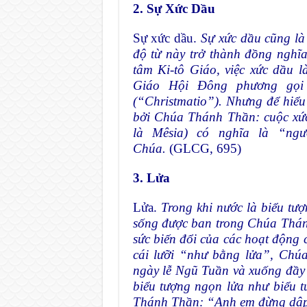
2. Sự
Xức Dầu
Sự xức dầu.
Sự xức dầu cũng là
độ từ này trở thành đồng nghĩ
tâm Ki-tô Giáo, việc xức dầu 
Giáo Hội Đông phương gọi 
(“Christmatio”). Nhưng để hiểu t
bởi Chúa Thánh Thần: cuộc xức
là Mêsia) có nghĩa là “ng
Chúa.
(GLCG, 695)
3. Lửa
Lửa.
Trong khi nước là biểu tượn
sống được ban trong Chúa Thánh
sức biến đổi của các hoạt độn
cái lưỡi “như bằng lửa”, Chú
ngày lễ Ngũ Tuần và xuống đầy l
biểu tượng ngọn lửa như biểu 
Thánh Thần: “Anh em đừng dập