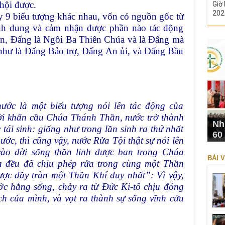
hội được.
Giờ 
202
y 9 biểu tượng khác nhau, vốn có nguồn gốc từ
ình dung và cảm nhận được phần nào tác động
, Đấng là Ngôi Ba Thiên Chúa và là Đấng mà
 như là Đấng Bảo trợ, Đấng An ủi, và Đấng Bầu
nước là một biểu tượng nói lên tác động của
lời khẩn cầu Chúa Thánh Thần, nước trở thành
Nh
c tái sinh: giống như trong lần sinh ra thứ nhất
60
ớc, thì cũng vậy, nước Rửa Tội thật sự nói lên
vào đời sống thần linh được ban trong Chúa
BÀI V
 đều đã chịu phép rửa trong cùng một Thần
ược đầy tràn một Thần Khí duy nhất”: Vì vậy,
ớc hằng sống, chảy ra từ Đức Ki-tô chịu đóng
h của mình, và vọt ra thành sự sống vĩnh cửu