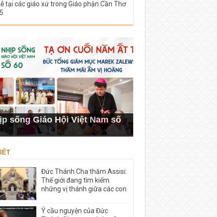
lễ tại các giáo xứ trong Giáo phận Cần Thơ
5
ịp sống Giáo Hội Việt Nam số
IẾT
Đức Thánh Cha thăm Assisi:
Thế giới đang tìm kiếm
những vị thánh giữa các con
Ý cầu nguyện của Đức