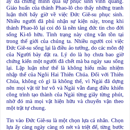
ấy đã chứng minh qua sự phục sinh vinh quang.
Giáo huấn của thánh Phao-lô cho thấy những tranh
luận thời bấy giờ về việc Đức Giê-su phục sinh.
Nhiều người đã phủ nhận sự kiện này, trong khi
thánh Phao-lô lại coi đó là nền tảng đức tin cho đời
sống Ki-tô hữu. Tình trạng này cũng vẫn tồn tại
trong thế giới của chúng ta. Nhiều người coi việc
Đức Giê-su sống lại là điều ảo tưởng, do các môn đệ
của Người bày đặt ra. Lý do là họ chưa bao giờ
chứng kiến một người đã chết mà ba ngày sau sống
lại. Lập luận như thế là không hiểu mầu nhiệm
nhập thể của Ngôi Hai Thiên Chúa. Đối với Thiên
Chúa, không có gì là không thể, vì Ngài đã dựng
nên mọi vật từ hư vô và Ngài vẫn đang điều khiển
công trình tạo thành của Ngài từng giây từng phút,
nhờ đó mà mọi vật hiện hữu và chuyển vận theo
một trật tự chung.
Tin vào Đức Giê-su là một chọn lựa cá nhân. Chọn
lựa ấy càng ngày càng rõ nét và triệt để, từng bước