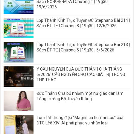
Sách NƠ-KHE-MI-A I Chương 1 | 19g30 |
19/6/2026
Lớp Thánh Kinh Trực Tuyến ĐC Stephano Bài 214 |
Sách ÉT-TE I Chương 8 | 19g30 | 12/6/2026
Lớp Thánh Kinh Trực Tuyến ĐC Stephano Bài 213 |
Sách ÉT-TE | Chương 5 | 19g30 | 5/6/2026
Ý CẦU NGUYỆN CỦA ĐỨC THÁNH CHA THÁNG
6/2026: CẦU NGUYỆN CHO CÁC GIÁ TRỊ TRONG
THỂ THAO
Đức Thánh Cha bổ nhiệm một nữ giáo dân làm
Tổng trưởng Bộ Truyền thông
Tóm tắt thông điệp “Magnifica humanitas” của
ĐTC Lêô XIV: AI phải phục vụ nhân loại