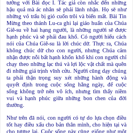
tưởng với Bài đọc I. Tác giả còn nhắc đến những
hậu quả mà ác nhân sẽ phải lãnh nhận. Họ sẽ như
những vỏ trấu bị gió cuốn trôi và biến mất. Bài
Tin
Mừng
theo thánh Lu-ca ghi lại giáo huấn của Chúa
Giê-su về hai hạng người, là những người sẽ được
hạnh phúc và sẽ phải đau khổ. Có người hiểu cách
nói của Chúa Giê-su là lời chúc dữ. Thực ra, Chúa
không chúc dữ cho con người, nhưng Chúa cảm
nhận được nỗi bất hạnh khốn khổ khi con người chỉ
chạy theo những lạc thú và lợi lộc vật chất mà quên
đi những giá trịnh vĩnh cửu. Người cũng dạy chúng
ta phải thận trọng suy xét những hành động và
quyết định trong cuộc sống hằng ngày, để cuộc
sống không trở nên vô ích, nhưng tìm thấy niềm
vui và hạnh phúc giữa những bon chen của đời
thường.
Như trên đã nói, con người có tự do lựa chọn điều
tốt hay điều xấu cho bản thân mình, cho hiện tại và
cho tương lai. Cuộc sống này cũng giống như một