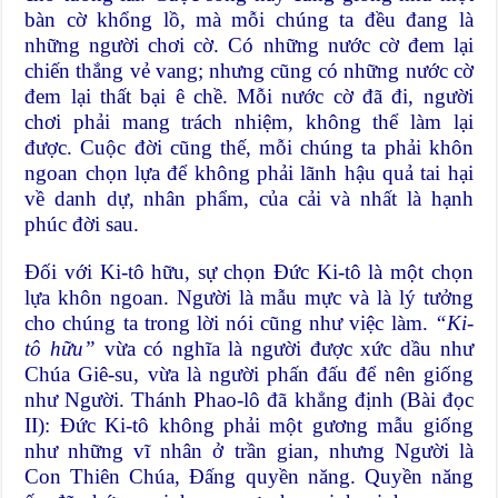
bàn cờ khổng lồ, mà mỗi chúng ta đều đang là
những người chơi cờ. Có những nước cờ đem lại
chiến thắng vẻ vang; nhưng cũng có những nước cờ
đem lại thất bại ê chề. Mỗi nước cờ đã đi, người
chơi phải mang trách nhiệm, không thể làm lại
được. Cuộc đời cũng thế, mỗi chúng ta phải khôn
ngoan chọn lựa để không phải lãnh hậu quả tai hại
về danh dự, nhân phẩm, của cải và nhất là hạnh
phúc đời sau.
Đối với Ki-tô hữu, sự chọn Đức Ki-tô là một chọn
lựa khôn ngoan. Người là mẫu mực và là lý tưởng
cho chúng ta trong lời nói cũng như việc làm.
“Ki-
tô hữu”
vừa có nghĩa là người được xức dầu như
Chúa Giê-su, vừa là người phấn đấu để nên giống
như Người. Thánh Phao-lô đã khẳng định (Bài đọc
II): Đức Ki-tô không phải một gương mẫu giống
như những vĩ nhân ở trần gian, nhưng Người là
Con Thiên Chúa, Đấng quyền năng. Quyền năng