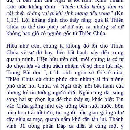
Cựu ước khẳng định:
“Thiên Chúa không làm ra
cái chết, chẳng vui gì khi sinh mạng tiêu vong”
(Kn
1,13). Lời khẳng định cho thấy rằng: quả là Thiên
Chúa có thể cho phép sự dữ xảy ra, nhưng sự dữ
không bao giờ có nguồn gốc từ Thiên Chúa.
Hiểu như trên, chúng ta không đổ lỗi cho Thiên
Chúa về sự dữ hay điều bất hạnh xảy đến xung
quanh mình. Hiện hữu trên đời, mỗi chúng ta có tự
do chọn lựa và chịu trách nhiệm về sự chọn lựa này.
Trong Bài đọc I, trích sách ngôn sứ Giê-rê-mi-a,
Thiên Chúa đã chúc phúc cho những ai tin tưởng
phó thác nơi Chúa, và Ngài thấy nỗi bất hạnh của
những kẻ tin tưởng người đời. Ngài cũng đặt song
song hai sự chọn lựa để cho thấy sự khác biệt: Tin
vào Chúa giống như cây trồng bên suối nước, bốn
mùa hoa trái tốt tươi; tin người trần gian giống như
cây giữa sa mạc, quanh năm khô cằn tàn lụi. Thánh
vịnh 31 trong phần Đáp ca diễn tả cùng một ý