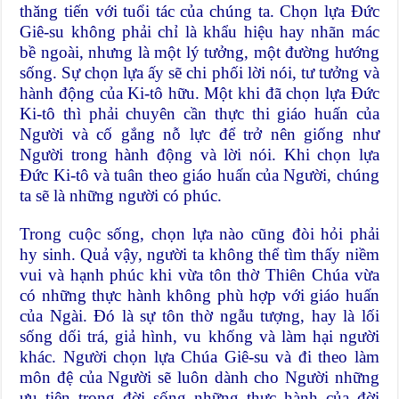
thăng tiến với tuổi tác của chúng ta. Chọn lựa Đức
Giê-su không phải chỉ là khẩu hiệu hay nhãn mác
bề ngoài, nhưng là một lý tưởng, một đường hướng
sống. Sự chọn lựa ấy sẽ chi phối lời nói, tư tưởng và
hành động của Ki-tô hữu. Một khi đã chọn lựa Đức
Ki-tô thì phải chuyên cần thực thi giáo huấn của
Người và cố gắng nỗ lực để trở nên giống như
Người trong hành động và lời nói. Khi chọn lựa
Đức Ki-tô và tuân theo giáo huấn của Người, chúng
ta sẽ là những người có phúc.
Trong cuộc sống, chọn lựa nào cũng đòi hỏi phải
hy sinh. Quả vậy, người ta không thể tìm thấy niềm
vui và hạnh phúc khi vừa tôn thờ Thiên Chúa vừa
có những thực hành không phù hợp với giáo huấn
của Ngài. Đó là sự tôn thờ ngẫu tượng, hay là lối
sống dối trá, giả hình, vu khống và làm hại người
khác. Người chọn lựa Chúa Giê-su và đi theo làm
môn đệ của Người sẽ luôn dành cho Người những
ưu tiên trong đời sống những thực hành của đời