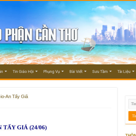
ận
Tin Giáo Hội
Phụng Vụ
Bài Viết
Sưu Tầm
Tài Liệu
io-An Tẩy Giả
TẨY GIẢ (24/06)
THÔN