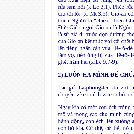
rửa sám hối (x.Lc 3,1). Phép rử
thú tội lỗi (x. Mt 3,6). Gio-an 
thiệu Người là “chiên Thiên Ch
Đức Giê-su gọi Gio-an là Ngôn s
là sứ giả đi trước dọn đường ch
của Gio-an kết thúc với cái chết
lên tiếng ngăn cản vua Hê-rô-đê 
làm vợ, nên ông bị vua Hê-rô-đê
ghét hãm hại (x.Lc 9,7-9).
2) LUÔN HẠ MÌNH ĐỂ CHÚ
Tác giả La-phông-ten đã viết 
chuyện về con ếch và con bò nh
Ngày kia có một con ếch trông 
mộ và mong sao cho mình cũng 
hành động, con ếch liền xuống 
con bò kia. Cứ thế, cứ thế, nó