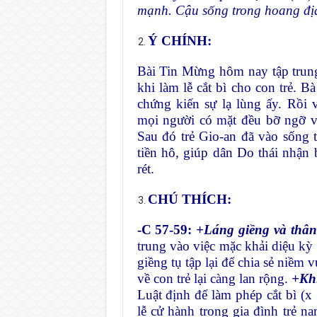
mạnh. Cậu sống trong hoang địa
Ý CHÍNH:
Bài Tin Mừng hôm nay tập trung
khi làm lễ cắt bì cho con trẻ. B
chứng kiến sự lạ lùng ấy. Rồi 
mọi người có mặt đều bỡ ngỡ và
Sau đó trẻ Gio-an đã vào sống 
tiền hô, giúp dân Do thái nhận 
rét.
CHÚ THÍCH:
-C 57-59:
+Láng giềng và thân 
trung vào việc mặc khải diệu kỳ 
giềng tụ tập lại để chia sẻ niềm 
về con trẻ lại càng lan rộng.
+Khi
Luật định để làm phép cắt bì (x 
lễ cử hành trong gia đình trẻ 