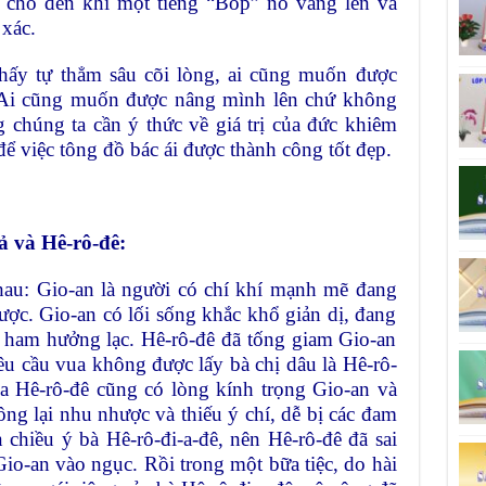
 cho đến khi một tiếng “Bốp” nổ vang lên và
 xác.
thấy tự thẳm sâu cõi lòng, ai cũng muốn được
 Ai cũng muốn được nâng mình lên chứ không
chúng ta cần ý thức về giá trị của đức khiêm
ể việc tông đồ bác ái được thành công tốt đẹp.
ả và Hê-rô-đê:
hau: Gio-an là người có chí khí mạnh mẽ đang
ược. Gio-an có lối sống khắc khổ giản dị, đang
à ham hưởng lạc. Hê-rô-đê đã tống giam Gio-an
êu cầu vua không được lấy bà chị dâu là Hê-rô-
ua Hê-rô-đê cũng có lòng kính trọng Gio-an và
ng lại nhu nhược và thiếu ý chí, dễ bị các đam
chiều ý bà Hê-rô-đi-a-đê, nên Hê-rô-đê đã sai
io-an vào ngục. Rồi trong một bữa tiệc, do hài