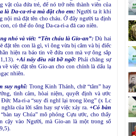
 vật của đứa trẻ, để nó trở nên thành viên của
ha là Da-ca-ri-a mà đặt cho em:
Người ta ít khi
g nội mà đặt tên cho cháu. Ở đây người ta định
 con, có thể do ông Da-ca-ri-a đã cao niên.
ng nhỏ và viết: “Tên cháu là Gio-an”:
Dù hai
 đặt tên con là gì, vì ông vừa bị câm và bị điếc
thần hiện ra báo tin về đứa con mà vợ ông sắp
 1,13).
+Ai nấy đều rất bỡ ngỡ:
Phải chăng sự
 về việc đặt tên Gio-an cho con chính là dấu lạ
ngạc nhiên.
m suy nghĩ:
Trong Kinh Thánh, chữ “tâm” hay
tưởng, tình cảm, hòai niệm, quyết định và ước
ức Ma-ri-a “suy đi nghĩ lại trong lòng” (x Lc
ý nghĩa của lời sấm hay sự việc xảy ra.
+Có bàn
 “bàn tay Chúa” mô phỏng Cựu ước, cho thấy
n cậy vào Người, mà Gio-an là một trong số
9,5).