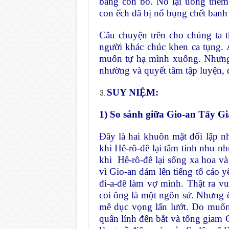
bằng con bò. Nó lại uống thêm
con ếch đã bị nổ bụng chết banh
Câu chuyện trên cho chúng ta 
người khác chúc khen ca tụng.
muốn tự hạ mình xuống. Nhưng 
nhường và quyết tâm tập luyện, đ
SUY NIỆM:
1) So sánh giữa Gio-an Tẩy Gi
Đây là hai khuôn mặt đối lập n
khi Hê-rô-đê lại tâm tính nhu nh
khi Hê-rô-đê lại sống xa hoa v
vì Gio-an dám lên tiếng tố cáo y
đi-a-đê làm vợ mình. Thật ra v
coi ông là một ngôn sứ. Nhưng ô
mê dục vọng lấn lướt. Do muốn 
quân lính đến bắt và tống giam G