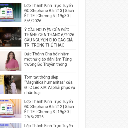
Lớp Thánh Kinh Trực Tuyến
ĐC Stephano Bài 213 | Sách
ÉT-TE | Chương 5 | 19g30 |
5/6/2026
Ý CẦU NGUYỆN CỦA ĐỨC
THÁNH CHA THÁNG 6/2026:
CẦU NGUYỆN CHO CÁC GIÁ
TRỊ TRONG THỂ THAO
Đức Thánh Cha bổ nhiệm
một nữ giáo dân làm Tổng
trưởng Bộ Truyền thông
Tóm tắt thông điệp
“Magnifica humanitas” của
ĐTC Lêô XIV: AI phải phục vụ
nhân loại
Lớp Thánh Kinh Trực Tuyến
ĐC Stephano Bài 212 | Sách
ÉT-TE I Chương 3 | 19g30 |
29/5/2026
Lớp Thánh Kinh Trực Tuyến