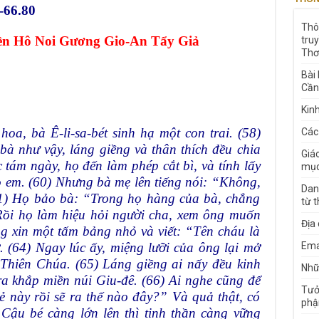
7-66.80
Thô
ền Hô Noi Gương Gio-An Tẩy Giả
tru
Thơ
Bài
Cần
Kin
oa, bà Ê-li-sa-bét sinh hạ một con trai. (58)
Các
à như vậy, láng giềng và thân thích đều chia
Giá
c tám ngày, họ đến làm phép cắt bì, và tính lấy
mục
o em. (60) Nhưng bà mẹ lên tiếng nói: “Không,
Dan
(61) Họ bảo bà: “Trong họ hàng của bà, chẳng
từ 
 Rồi họ làm hiệu hỏi người cha, xem ông muốn
Địa
ng xin một tấm bảng nhỏ và viết: “Tên cháu là
. (64) Ngay lúc ấy, miệng lưỡi của ông lại mở
Ema
 Thiên Chúa. (65) Láng giềng ai nấy đều kinh
Nhữn
ra khắp miền núi Giu-đê. (66) Ai nghe cũng để
Tưở
ẻ này rồi sẽ ra thế nào đây?” Và quả thật, có
phậ
Cậu bé càng lớn lên thì tinh thần càng vững