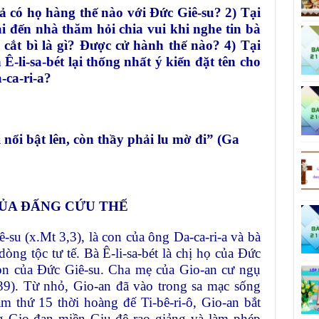
 có họ hàng thế nào với Đức Giê-su? 2) Tại
ải đến nhà thăm hỏi chia vui khi nghe tin bà
p cắt bì là gì? Được cử hành thế nào? 4) Tại
 Ê-li-sa-bét lại thống nhất ý kiến đặt tên cho
-ca-ri-a?
ổi bật lên, còn thầy phải lu mờ đi” (Ga
 CỦA ĐẤNG CỨU THẾ
ê-su (x.Mt 3,3), là con của ông Da-ca-ri-a và bà
dòng tộc tư tế. Bà Ê-li-sa-bét là chị họ của Đức
con của Đức Giê-su. Cha mẹ của Gio-an cư ngụ
,39). Từ nhỏ, Gio-an đã vào trong sa mạc sống
m thứ 15 thời hoàng đế Ti-bê-ri-ô, Gio-an bắt
ng Gio-đan miền Giu-đê rao giảng và làm phép