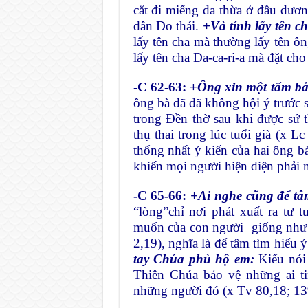
cắt đi miếng da thừa ở đầu dương
dân Do thái.
+Và tính lấy tên c
lấy tên cha mà thường lấy tên ôn
lấy tên cha Da-ca-ri-a mà đặt cho
-C 62-63: +
Ông xin một tấm bả
ông bà đã đã không hội ý trước sẽ
trong Đền thờ sau khi được sứ 
thụ thai trong lúc tuổi già (x Lc
thống nhất ý kiến của hai ông bà
khiến mọi người hiện diện phải 
-C 65-66:
+Ai nghe cũng để tâ
“lòng”chỉ nơi phát xuất ra tư 
muốn của con người giống như Đ
2,19), nghĩa là để tâm tìm hiểu 
tay Chúa phù hộ em:
Kiểu nói
Thiên Chúa bảo vệ những ai ti
những người đó (x Tv 80,18; 13