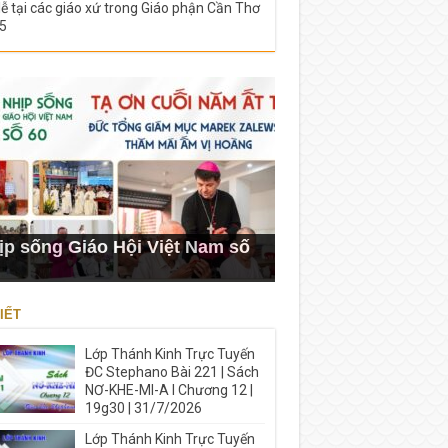
lễ tại các giáo xứ trong Giáo phận Cần Thơ
5
ịp sống Giáo Hội Việt Nam số
IẾT
Lớp Thánh Kinh Trực Tuyến
ĐC Stephano Bài 221 | Sách
NƠ-KHE-MI-A I Chương 12 |
19g30 | 31/7/2026
Lớp Thánh Kinh Trực Tuyến