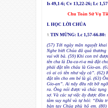
Is 49,1-6; Cv 13,22-26; Lc 1,5
Chu Toàn Sứ Vụ Ti
I. HỌC LỜI CHÚA
TIN MỪNG: Lc 1,57-66.80:
(57) Tới ngày mãn nguyệt khai h
Nghe biết Chúa đã quá thương b
vui với bà. (59) Khi con trẻ đượ
tên cha là Da-ca-ri-a mà đặt ch
phải đặt tên cháu là Gio-an. 
có ai có tên như vậy cả”. (62)
đặt tên cho em bé là gì. (63) Ô
Gio-an”. Ai nấy đều rất bỡ ngỡ
ra. Ông nói được và chúc tụng
sợ. Và các sự việc ấy được đồn 
tâm suy nghĩ và tự hỏi: “Đứa tr
bàn tay Chúa phù hộ em. (80) 