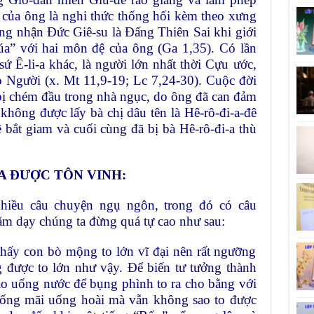
a của ông là nghi thức thống hối kèm theo xưng
công nhận Đức Giê-su là Đấng Thiên Sai khi giới
úa” với hai môn đệ của ông (Ga 1,35). Có lần
ứ Ê-li-a khác, là người lớn nhất thời Cựu ước,
o Người (x. Mt 11,9-19; Lc 7,24-30). Cuộc đời
 bị chém đầu trong nhà ngục, do ông đã can đảm
không được lấy bà chị dâu tên là Hê-rô-đi-a-đê
 bắt giam và cuối cùng đã bị bà Hê-rô-đi-a thù
A ĐƯỢC TÔN VINH:
nhiều câu chuyện ngụ ngôn, trong đó có câu
ằm dạy chúng ta đừng quá tự cao như sau:
thấy con bò mộng to lớn vĩ đại nên rất ngưỡng
được to lớn như vậy. Để biến tư tưởng thành
ao uống nước để bụng phình to ra cho bằng với
 uống mãi uống hoài mà vẫn không sao to được