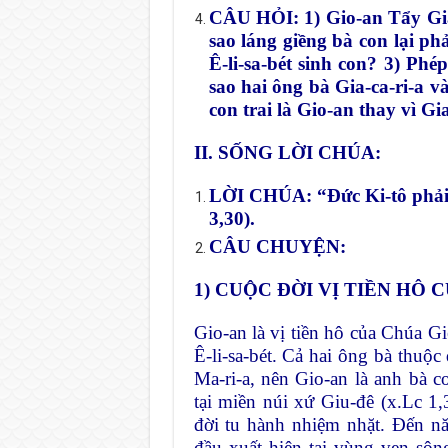
CÂU HỎI: 1) Gio-an Tẩy Giả
sao láng giềng bà con lại ph
Ê-li-sa-bét sinh con? 3) Phé
sao hai ông bà Gia-ca-ri-a và
con trai là Gio-an thay vì Gia
II. SỐNG LỜI CHÚA:
LỜI CHÚA: “Đức Ki-tô phải n
3,30).
CÂU CHUYỆN:
1) CUỘC ĐỜI VỊ TIỀN HÔ
Gio-an là vị tiền hô của Chúa Gi
Ê-li-sa-bét. Cả hai ông bà thuộc 
Ma-ri-a, nên Gio-an là anh bà 
tại miền núi xứ Giu-đê (x.Lc 1
đời tu hành nhiệm nhặt. Đến nă
đầu xuất hiện tại vùng ven sô