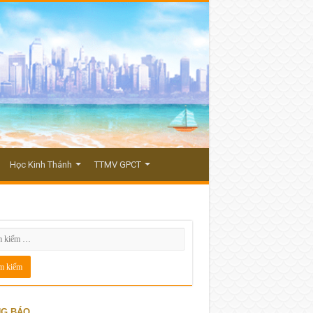
Học Kinh Thánh
TTMV GPCT
G BÁO