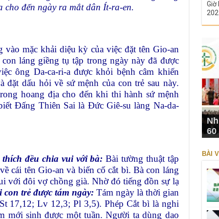
Giờ 
 cho đến ngày ra mắt dân Ít-ra-en.
202
 vào mặc khải diệu kỳ của việc đặt tên Gio-an
à con láng giềng tụ tập trong ngày này đã được
việc ông Da-ca-ri-a được khỏi bệnh câm khiến
 đặt dấu hỏi về sứ mệnh của con trẻ sau này.
trong hoang địa cho đến khi thi hành sứ mệnh
biết Đấng Thiên Sai là Đức Giê-su làng Na-da-
Nh
60
BÀI V
thích đều chia vui với bà:
Bài tường thuật tập
về cái tên Gio-an và biến cố cắt bì. Bà con láng
vui với đôi vợ chồng già. Nhờ đó tiếng đồn sự lạ
 con trẻ được tám ngày:
Tám ngày là thời gian
St 17,12; Lv 12,3; Pl 3,5). Phép Cắt bì là nghi
nam mới sinh được một tuần. Người ta dùng dao