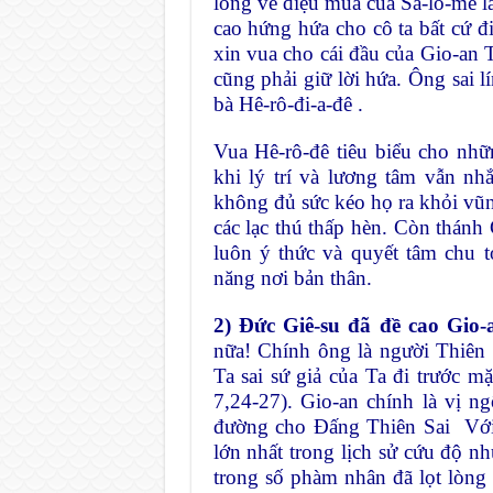
lòng về điệu múa của Sa-lô-mê là
cao hứng hứa cho cô ta bất cứ đ
xin vua cho cái đầu của Gio-an
cũng phải giữ lời hứa. Ông sai 
bà Hê-rô-đi-a-đê .
Vua Hê-rô-đê tiêu biểu cho nhữ
khi lý trí và lương tâm vẫn nh
không đủ sức kéo họ ra khỏi vũng
các lạc thú thấp hèn. Còn thánh
luôn ý thức và quyết tâm chu t
năng nơi bản thân.
2) Đức Giê-su đã đề cao Gio
nữa! Chính ông là người Thiên
Ta sai sứ giả của Ta đi trước 
7,24-27). Gio-an chính là vị n
đường cho Đấng Thiên Sai Với 
lớn nhất trong lịch sử cứu độ nh
trong số phàm nhân đã lọt lòng