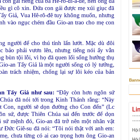
 con gái riêng của bà Hê-rô-đi-a-đê, nên ông đã
iều gì cô xin. Đứa con gái được mẹ xúi giục đã
 Tẩy Giả, Vua Hê-rô-đê tuy không muốn, nhưng
lính vào ngục chém đầu Gio-an trao cho mẹ con
ng người để cho thú tính lấn lướt. Mặc dù đôi
ắc bảo phải vươn lên, nhưng tiếng nói ấy vẫn
 bùn tội lỗi, vì họ đã quen lối sống hưởng thụ
 Gio-an Tẩy Giả là một người sống có lý tưởng,
oàn trách nhiệm, chống lại sự lôi kéo của bản
Bann
-an Tẩy Giả như sau:
“Đây còn hơn ngôn sứ
 Chúa đã nói tới trong Kinh Thánh rằng: “Này
mặt Con, người sẽ dọn đường cho Con đến” (Lc
Li
gôn sứ, được Thiên Chúa sai đến trước để dọn
-----
sứ mệnh đó, Gio-an đã trở nên một nhân vật
-----
ư Đức Giê-su đã nói: “Tôi nói thật với anh em:
Hội
 mẹ, chưa từng có ai cao trọng hơn ông Gio-an
Hội