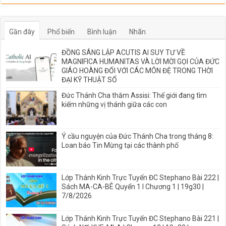
Gần đây
Phổ biến
Bình luận
Nhãn
ĐỒNG SÁNG LẬP ACUTIS AI SUY TƯ VỀ
MAGNIFICA HUMANITAS VÀ LỜI MỜI GỌI CỦA ĐỨC
GIÁO HOÀNG ĐỐI VỚI CÁC MÔN ĐỆ TRONG THỜI
ĐẠI KỸ THUẬT SỐ
Đức Thánh Cha thăm Assisi: Thế giới đang tìm
kiếm những vị thánh giữa các con
Ý cầu nguyện của Đức Thánh Cha trong tháng 8:
Loan báo Tin Mừng tại các thành phố
Lớp Thánh Kinh Trực Tuyến ĐC Stephano Bài 222 |
Sách MA-CA-BÊ Quyển 1 I Chương 1 | 19g30 |
7/8/2026
Lớp Thánh Kinh Trực Tuyến ĐC Stephano Bài 221 |