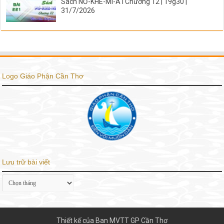
Sách NƠ-KHE-MI-A I Chương 12 | 19g30 |
31/7/2026
Logo Giáo Phận Cần Thơ
Lưu trữ bài viết
Lưu
trữ
bài
viết
Thiết kế của Ban MVTT GP Cần Thơ