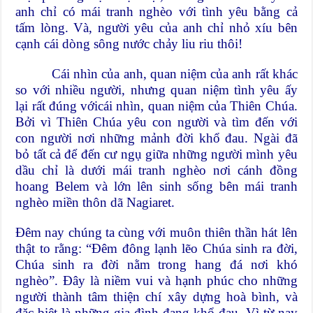
anh chỉ có mái tranh nghèo với tình yêu bằng cả
tấm lòng. Và, người yêu của anh chỉ nhỏ xíu bên
cạnh cái dòng sông nước chảy liu riu thôi!
Cái nhìn của anh, quan niệm của anh rất khác
so với nhiều người, nhưng quan niệm tình yêu ấy
lại rất đúng vớicái nhìn, quan niệm của Thiên Chúa.
Bởi vì Thiên Chúa yêu con người và tìm đến với
con người nơi những mảnh đời khổ đau. Ngài đã
bỏ tất cả để đến cư ngụ giữa những người mình yêu
dầu chỉ là dưới mái tranh nghèo nơi cánh đồng
hoang Belem và lớn lên sinh sống bên mái tranh
nghèo miền thôn dã Nagiaret.
Đêm nay chúng ta cùng với muôn thiên thần hát lên
thật to rằng: “Đêm đông lạnh lẽo Chúa sinh ra đời,
Chúa sinh ra đời nằm trong hang đá nơi khó
nghèo”. Đây là niềm vui và hạnh phúc cho những
người thành tâm thiện chí xây dựng hoà bình, và
đặc biệt là những gia đình đang khổ đau. Vì từ nay