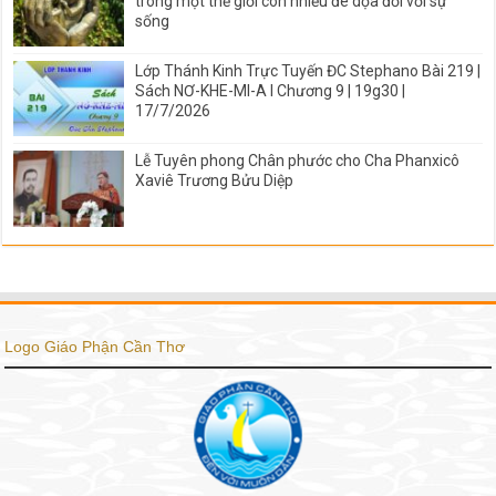
trong một thế giới còn nhiều đe dọa đối với sự
sống
Lớp Thánh Kinh Trực Tuyến ĐC Stephano Bài 219 |
Sách NƠ-KHE-MI-A I Chương 9 | 19g30 |
17/7/2026
Lễ Tuyên phong Chân phước cho Cha Phanxicô
Xaviê Trương Bửu Diệp
Logo Giáo Phận Cần Thơ