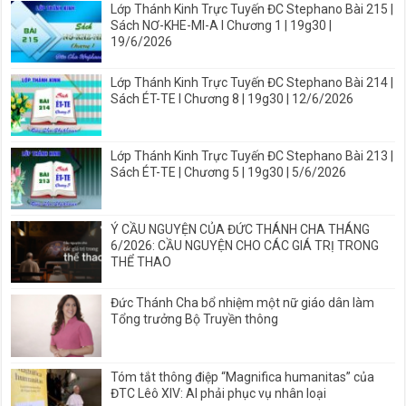
Lớp Thánh Kinh Trực Tuyến ĐC Stephano Bài 215 |
Sách NƠ-KHE-MI-A I Chương 1 | 19g30 |
19/6/2026
Lớp Thánh Kinh Trực Tuyến ĐC Stephano Bài 214 |
Sách ÉT-TE I Chương 8 | 19g30 | 12/6/2026
Lớp Thánh Kinh Trực Tuyến ĐC Stephano Bài 213 |
Sách ÉT-TE | Chương 5 | 19g30 | 5/6/2026
Ý CẦU NGUYỆN CỦA ĐỨC THÁNH CHA THÁNG
6/2026: CẦU NGUYỆN CHO CÁC GIÁ TRỊ TRONG
THỂ THAO
Đức Thánh Cha bổ nhiệm một nữ giáo dân làm
Tổng trưởng Bộ Truyền thông
Tóm tắt thông điệp “Magnifica humanitas” của
ĐTC Lêô XIV: AI phải phục vụ nhân loại