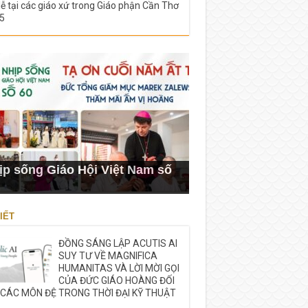
lễ tại các giáo xứ trong Giáo phận Cần Thơ
5
ịp sống Giáo Hội Việt Nam số
IẾT
ĐỒNG SÁNG LẬP ACUTIS AI
SUY TƯ VỀ MAGNIFICA
HUMANITAS VÀ LỜI MỜI GỌI
CỦA ĐỨC GIÁO HOÀNG ĐỐI
 CÁC MÔN ĐỆ TRONG THỜI ĐẠI KỸ THUẬT