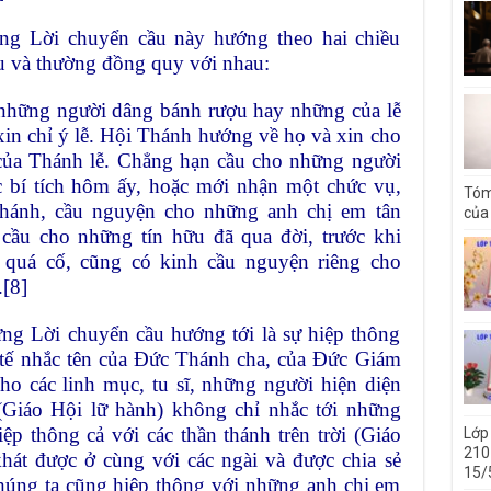
ng Lời chuyển cầu này hướng theo hai chiều
au và thường đồng quy với nhau:
 những người dâng bánh rượu hay những của lễ
xin chỉ ý lễ. Hội Thánh hướng về họ và xin cho
của Thánh lễ. Chẳng hạn cầu cho những người
c bí tích hôm ấy, hoặc mới nhận một chức vụ,
Tóm
hánh, cầu nguyện cho những anh chị em tân
của 
 cầu cho những tín hữu đã qua đời, trước khi
quá cố, cũng có kinh cầu nguyện riêng cho
.
[8]
ng Lời chuyển cầu hướng tới là sự hiệp thông
 tế nhắc tên của Đức Thánh cha, của Đức Giám
o các linh mục, tu sĩ, những người hiện diện
Giáo Hội lữ hành) không chỉ nhắc tới những
ệp thông cả với các thần thánh trên trời (Giáo
Lớp
210 
hát được ở cùng với các ngài và được chia sẻ
15/
Chúng ta cũng hiệp thông với những anh chị em