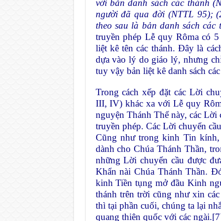
với bản danh sách các thánh (
người đã qua đời (NTTL 95); (2
theo sau là bản danh sách các
truyền phép Lễ quy Rôma có 5 
liệt kê tên các thánh. Đây là c
dựa vào lý do giáo lý, nhưng chỉ
tuy vậy bản liệt kê danh sách cá
Trong cách xếp đặt các Lời ch
III, IV) khác xa với Lễ quy Rôm
nguyện Thánh Thể này, các Lời 
truyền phép. Các Lời chuyển cầu 
Cũng như trong kinh Tin kính,
dành cho Chúa Thánh Thần, tro
những Lời chuyển cầu được đưa
Khẩn nài Chúa Thánh Thần. Đó là
kinh Tiền tụng mở đầu Kinh ngu
thánh trên trời cũng như xin các
thì tại phần cuối, chúng ta lại 
quang thiên quốc với các ngài.
[7