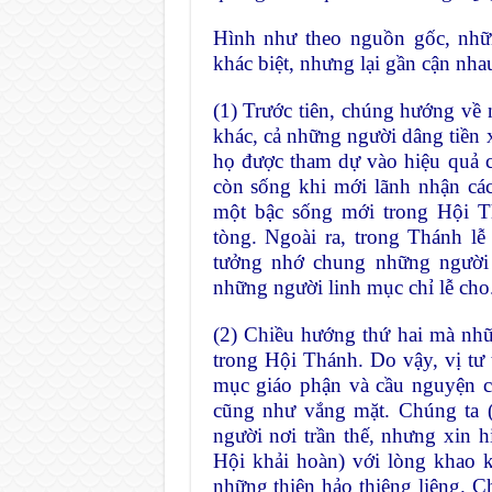
Hình như theo nguồn gốc, nhữ
khác biệt, nhưng lại gần cận nh
(1) Trước tiên, chúng hướng về
khác, cả những người dâng tiền 
họ được tham dự vào hiệu quả 
còn sống khi mới lãnh nhận cá
một bậc sống mới trong Hội T
tòng. Ngoài ra, trong Thánh lễ
tưởng nhớ chung những người 
những người linh mục chỉ lễ cho
(2) Chiều hướng thứ hai mà nhữ
trong Hội Thánh. Do vậy, vị tư
mục giáo phận và cầu nguyện ch
cũng như vắng mặt. Chúng ta (
người nơi trần thế, nhưng xin hi
Hội khải hoàn) với lòng khao k
những thiện hảo thiêng liêng. 