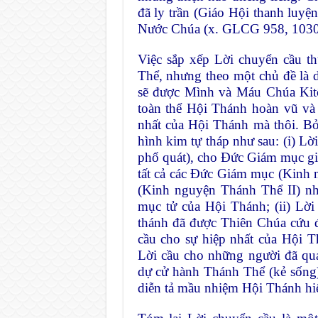
đã ly trần (Giáo Hội thanh luy
Nước Chúa (x. GLCG 958, 1030,
Việc sắp xếp Lời chuyển cầu t
Thể, nhưng theo một chủ đề là d
sẽ được Mình và Máu Chúa Kitô
toàn thể Hội Thánh hoàn vũ và
nhất của Hội Thánh mà thôi. Bở
hình kim tự tháp như sau: (i) L
phổ quát), cho Đức Giám mục gi
tất cả các Đức Giám mục (Kinh n
(Kinh nguyện Thánh Thể II) như
mục tử của Hội Thánh; (ii) Lờ
thánh đã được Thiên Chúa cứu độ
cầu cho sự hiệp nhất của Hội T
Lời cầu cho những người đã qu
dự cử hành Thánh Thể (kẻ sống)
diễn tả mầu nhiệm Hội Thánh h