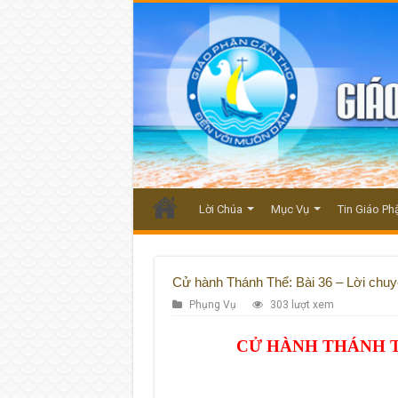
Lời Chúa
Mục Vụ
Tin Giáo Ph
Cử hành Thánh Thể: Bài 36 – Lời chu
Phụng Vụ
303 lượt xem
CỬ HÀNH THÁNH TH