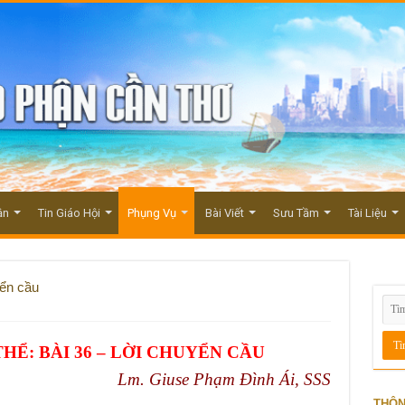
ận
Tin Giáo Hội
Phụng Vụ
Bài Viết
Sưu Tầm
Tài Liệu
yển cầu
Ể: BÀI 36 – LỜI CHUYỂN CẦU
Lm. Giuse Phạm Đình Ái, SSS
THÔN