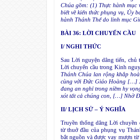
Chúa gồm: (1) Thực hành mục v
biết về kiến thức phụng vụ, Ủy b
hành Thánh Thể do linh mục Giu
BÀI 3
6: LỜI CHUYỂN CẦU
I
/
NGHI THỨC
Sau Lời nguyện dâng tiến, chủ 
Lời chuyển cầu trong Kinh ngu
Thánh Chúa lan rộng khắp hoàn
cùng với Đức Giáo Hoàng […] 
đang an nghỉ trong niềm hy vọn
xót tất cả chúng con, […] Nhờ 
II/ LỊCH SỬ – Ý NGHĨA
Truyền thống dâng Lời chuyền 
từ thuở đầu của phụng vụ Thán
bắt nguồn và được vay mượn từ 