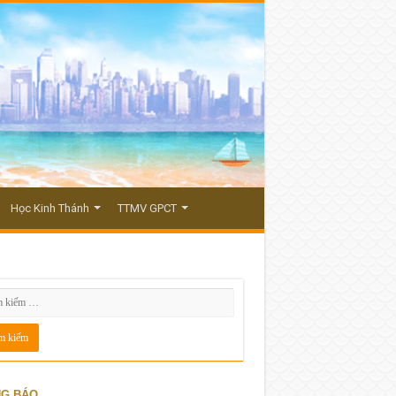
Học Kinh Thánh
TTMV GPCT
G BÁO