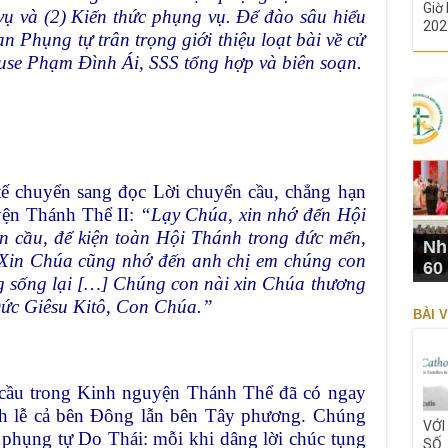
Giờ 
ụ và (2) Kiến thức phụng vụ. Để đào sâu hiểu
202
an Phụng tự trân trọng giới thiệu loạt bài về cử
se Phạm Đình Ái, SSS tổng hợp và biên soạn.
tế chuyển sang đọc Lời chuyển cầu, chẳng hạn
yện Thánh Thể II:
“Lạy Chúa, xin nhớ đến Hội
 cầu, để kiện toàn Hội Thánh trong đức mến,
Nh
Xin Chúa cũng nhớ đến anh chị em chúng con
60
g sống lại […] Chúng con nài xin Chúa thương
Đức Giêsu Kitô, Con Chúa.”
BÀI V
cầu trong Kinh nguyện Thánh Thể đã có ngay
h lễ cả bên Đông lẫn bên Tây phương. Chúng
VỚI
phụng tự Do Thái: mỗi khi dâng lời chúc tụng
SỐ