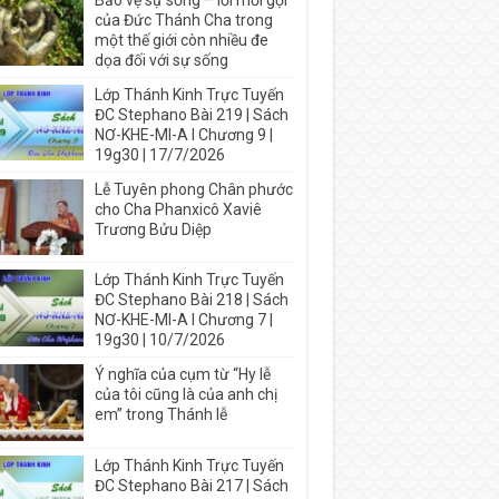
Bảo vệ sự sống – lời mời gọi
của Đức Thánh Cha trong
một thế giới còn nhiều đe
dọa đối với sự sống
Lớp Thánh Kinh Trực Tuyến
ĐC Stephano Bài 219 | Sách
NƠ-KHE-MI-A I Chương 9 |
19g30 | 17/7/2026
Lễ Tuyên phong Chân phước
cho Cha Phanxicô Xaviê
Trương Bửu Diệp
Lớp Thánh Kinh Trực Tuyến
ĐC Stephano Bài 218 | Sách
NƠ-KHE-MI-A I Chương 7 |
19g30 | 10/7/2026
Ý nghĩa của cụm từ “Hy lễ
của tôi cũng là của anh chị
em” trong Thánh lễ
Lớp Thánh Kinh Trực Tuyến
ĐC Stephano Bài 217 | Sách