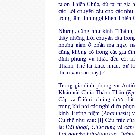
tạ ơn Thiên Chúa, dù tại tư gia
các Lời chuyển cầu cho các nhu c
trong tâm tình ngợi khen Thiên 
Nhưng, cũng như kinh “Thánh, 
thấy những Lời chuyển cầu tro
nhưng nằm ở phần mà ngày nay
cũng không có trong các gia đì
đình phụng vụ khác đều có, nh
Thánh Thể lại khác nhau. Sự k
thêm vào sau này.
[2]
Trong gia đình phụng vụ Antiô
Khẩn nài Chúa Thánh Thần (
Epi
Cập và Êtiôpi, chúng được đặt
trong khi nơi các nghi điển phụ
kinh Tưởng niệm (
Anamnesis
) 
Cụ thể như sau:
[i]
Cấu trúc của
là:
Đối thoại; Chúc tụng và cảm
Lời nguyện hậu-Sanctus; Tường 