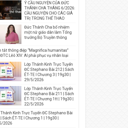
Ý CẦU NGUYỆN CỦA ĐỨC
THÁNH CHA THÁNG 6/2026:
CẦU NGUYỆN CHO CÁC GIÁ
TRỊ TRONG THỂ THAO
Đức Thánh Cha bổ nhiệm
một nữ giáo dân làm Tổng
trưởng Bộ Truyền thông
 tắt thông điệp “Magnifica humanitas”
ĐTC Lêô XIV: AI phải phục vụ nhân loại
Lớp Thánh Kinh Trực Tuyến
ĐC Stephano Bài 212 | Sách
ÉT-TE I Chương 3 | 19g30 |
29/5/2026
Lớp Thánh Kinh Trực Tuyến
ĐC Stephano Bài 211 | Sách
ÉT-TE I Chương 1tt | 19g30 |
22/5/2026
 Thánh Kinh Trực Tuyến ĐC Stephano Bài
| Sách ÉT-TE I Chương 1 | 19g30 |
5/2026