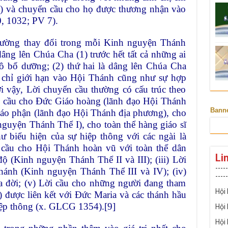
ện) và chuyển cầu cho họ được thương nhận vào
 1032; PV 7).
hường thay đổi trong mỗi Kinh nguyện Thánh
âng lên Chúa Cha (1) trước hết tất cả những ai
 bổ dưỡng; (2) thứ hai là dâng lên Chúa Cha
 chỉ giới hạn vào Hội Thánh cũng như sự hợp
i vậy, Lời chuyển cầu thường có cấu trúc theo
ời cầu cho Đức Giáo hoàng (lãnh đạo Hội Thánh
Bann
áo phận (lãnh đạo Hội Thánh địa phương), cho
guyện Thánh Thể I), cho toàn thể hàng giáo sĩ
 biểu hiện của sự hiệp thông với các ngài là
i cầu cho Hội Thánh hoàn vũ với toàn thể dân
Li
 (Kinh nguyện Thánh Thể II và III); (iii) Lời
-----
hánh (Kinh nguyện Thánh Thể III và IV); (iv)
-----
a đời; (v) Lời cầu cho những người đang tham
Hội
 được liên kết với Đức Maria và các thánh hầu
iệp thông (x. GLCG 1354).
[9]
Hội
Hội