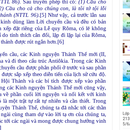
NTTL 86)
. Sau truyền phép thì có:
(1) Cầu cho
) Cầu cho cả cho chúng con, là tôi tớ tội lỗi
 thánh (NTTL 96)
.
[5]
Như vậy, cả trước lẫn sau
kinh dùng làm Lời chuyển cầu và đều có bản
ách xếp đặt riêng của Lễ quy Rôma, có lẽ không
 do tính thích cân đối, lặp đi lặp lại của Rôma,
c thánh được rút ngắn hơn.
[6]
uyển cầu, các Kinh nguyện Thánh Thể mới (II,
a và đi theo cấu trúc Antiôkia. Trong các Kinh
chuyển cầu được phân phối ở trước và sau phần
được sắp xếp theo diễn tiến của lịch sử cứu độ.
 Hội Thánh và các bí tích được xếp vào phần
ng các Kinh nguyện Thánh Thể mới cũng vậy,
 về phần cuối lời nguyện và nối kết với kinh
 một trật tự rất tự nhiên và cần thiết. Trong
yện Thánh Thể, chúng ta đã nhắc tới các thần
Lớp
 ngài cùng tham dự vào lời tạ ơn của chúng ta,
213 
nhắc tới các ngài và mong được chung hưởng vinh
5/6
]