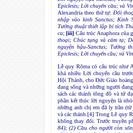
Epiclesis; Lời chuyển cầu; và Vi
Alexandria theo thứ tự:
Đối tho
nhập vào kinh Sanctus; Kinh S
Tường thuật thiết lập bí tích Th
ca
;
[iii]
Cấu trúc Anaphora của g
thoại; Chúc tụng và cảm tạ; D
nguyện hậu-Sanctus; Tường thu
Epiclesis; Lời chuyển cầu; và Vi
Lễ quy Rôma có cấu trúc như A
khá nhiều Lời chuyển cầu trướ
Hội Thánh, cho Đức Giáo hoàng
đang sống và những người đang t
sách các thánh tông đồ và tử 
phần kết thúc lời nguyện là n
những anh chị em đã ly trần (từ
và các thánh.
[4]
Trong Lễ quy Rô
không thay đổi. Trước truyền p
84); (2) Cầu cho người còn số