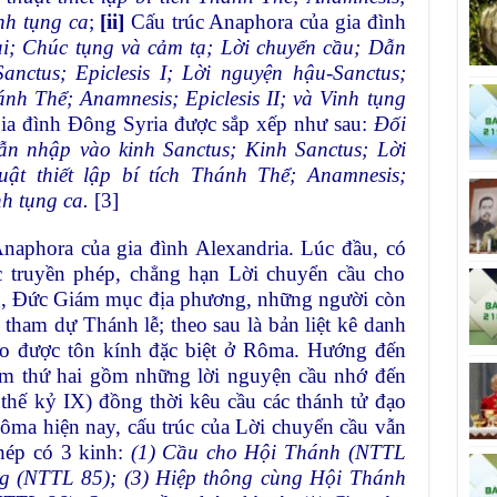
nh tụng ca
;
[ii]
Cấu trúc Anaphora của gia đình
ại; Chúc tụng và cảm tạ; Lời chuyển cầu; Dẫn
anctus; Epiclesis I; Lời nguyện hậu-Sanctus;
ánh Thể; Anamnesis; Epiclesis II; và Vinh tụng
ia đình Đông Syria được sắp xếp như sau:
Đối
ẫn nhập vào kinh Sanctus; Kinh Sanctus; Lời
ật thiết lập bí tích Thánh Thể; Anamnesis;
nh tụng ca.
[3]
naphora của gia đình Alexandria. Lúc đầu, có
c truyền phép, chẳng hạn Lời chuyển cầu cho
, Đức Giám mục địa phương, những người còn
ham dự Thánh lễ; theo sau là bản liệt kê danh
đạo được tôn kính đặc biệt ở Rôma. Hướng đến
hóm thứ hai gồm những lời nguyện cầu nhớ đến
 thế kỷ IX) đồng thời kêu cầu các thánh tử đạo
ma hiện nay, cấu trúc của Lời chuyển cầu vẫn
hép có 3 kinh:
(1) Cầu cho Hội Thánh (NTTL
ng (NTTL 85); (3) Hiệp thông cùng Hội Thánh