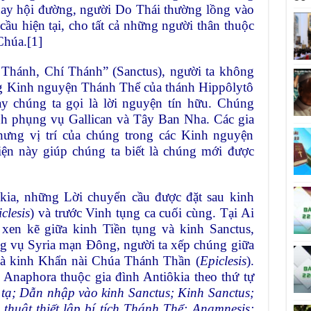
 hay hội đường, người Do Thái thường lồng vào
ầu hiện tại, cho tất cả những người thân thuộc
Chúa.
[1]
Thánh, Chí Thánh” (Sanctus), người ta không
ng Kinh nguyện Thánh Thể của thánh Hippôlytô
 chúng ta gọi là lời nguyện tín hữu. Chúng
nh phụng vụ Gallican và Tây Ban Nha. Các gia
ưng vị trí của chúng trong các Kinh nguyện
iện này giúp chúng ta biết là chúng mới được
kia, những Lời chuyển cầu được đặt sau kinh
clesis
) và trước Vinh tụng ca cuối cùng. Tại Ai
 xen kẽ giữa kinh Tiền tụng và kinh Sanctus,
ng vụ Syria mạn Đông, người ta xếp chúng giữa
và kinh Khẩn nài Chúa Thánh Thần (
Epiclesis
).
 Anaphora thuộc gia đình Antiôkia theo thứ tự
 tạ; Dẫn nhập vào kinh Sanctus; Kinh Sanctus;
thuật thiết lập bí tích Thánh Thể; Anamnesis;