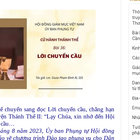
Thô
tru
Thơ
Bài
Cần
Kin
Các
Giá
mục
Dan
từ 
Địa
Ema
tế chuyển sang đọc Lời chuyển cầu, chẳng hạn
yện Thánh Thể II: “Lạy Chúa, xin nhớ đến Hội
Nhữn
n cầu…
Tưở
háng 8 năm 2023, Ủy ban Phụng tự Hội đồng
phậ
áo
về chương trình Đào tạo phụng vụ cho Dân