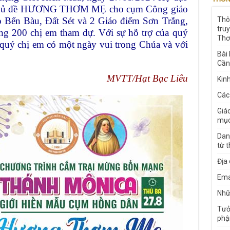
ới chủ đề HƯƠNG THƠM MẸ cho cụm Công giáo
Bến Bàu, Đất Sét và 2 Giáo điểm Sơn Trắng,
Thô
tru
g 200 chị em tham dự. Với sự hỗ trợ của quý
Thơ
quý chị em có một ngày vui trong Chúa và với
Bài
Cần
MVTT/Hạt Bạc Liêu
Kin
Các
Giá
mục
Dan
từ 
Địa
Ema
Nhữn
Tưở
phậ