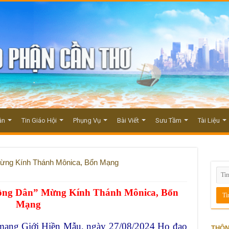
ận
Tin Giáo Hội
Phụng Vụ
Bài Viết
Sưu Tầm
Tài Liệu
ừng Kính Thánh Mônica, Bổn Mạng
ng Dân” Mừng Kính Thánh Mônica, Bổn
Mạng
mạng Giới Hiền Mẫu, ngày 27/08/2024 Họ đạo
THÔN