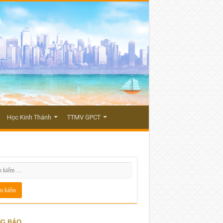
Học Kinh Thánh
TTMV GPCT
G BÁO