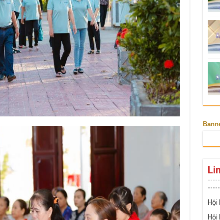
Bann
Li
-----
-----
Hội
Hội