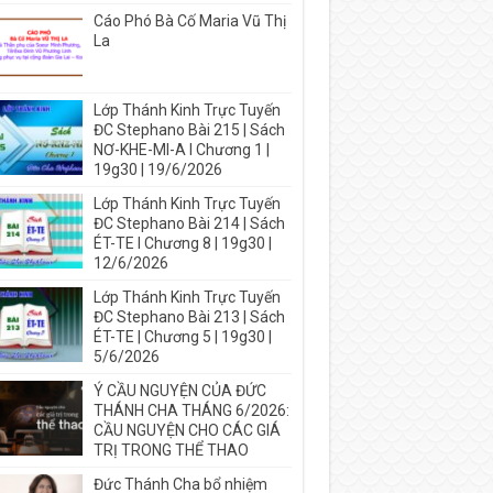
Cáo Phó Bà Cố Maria Vũ Thị
La
Lớp Thánh Kinh Trực Tuyến
ĐC Stephano Bài 215 | Sách
NƠ-KHE-MI-A I Chương 1 |
19g30 | 19/6/2026
Lớp Thánh Kinh Trực Tuyến
ĐC Stephano Bài 214 | Sách
ÉT-TE I Chương 8 | 19g30 |
12/6/2026
Lớp Thánh Kinh Trực Tuyến
ĐC Stephano Bài 213 | Sách
ÉT-TE | Chương 5 | 19g30 |
5/6/2026
Ý CẦU NGUYỆN CỦA ĐỨC
THÁNH CHA THÁNG 6/2026:
CẦU NGUYỆN CHO CÁC GIÁ
TRỊ TRONG THỂ THAO
Đức Thánh Cha bổ nhiệm