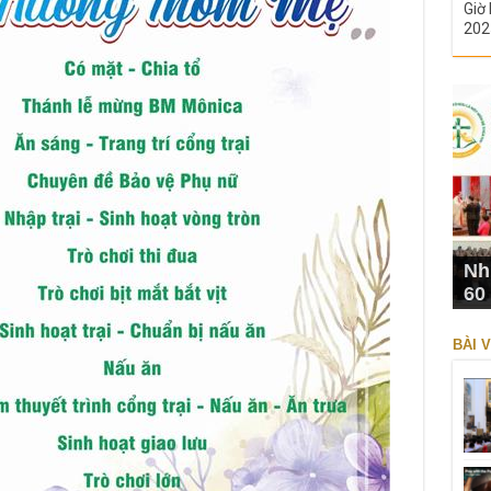
Giờ 
202
Nh
60
BÀI V