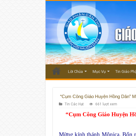
Lời Chúa
Mục Vụ
Tin Giáo Ph
“Cụm Công Giáo Huyện Hồng Dân” M
Tin Các Hạt
661 lượt xem
“Cụm Công Giáo Huyện Hồ
Mừng kính thánh Mônica, Bổn 