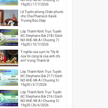
NƠ-KHE-MI-A I Chương 9 |
19g30 | 17/7/2026
Lễ Tuyên phong Chân phước
cho Cha Phanxicô Xaviê
Trương Bửu Diệp
Lớp Thánh Kinh Trực Tuyến
ĐC Stephano Bài 218 | Sách
NƠ-KHE-MI-A I Chương 7 |
19g30 | 10/7/2026
Ý nghĩa của cụm từ “Hy lễ
của tôi cũng là của anh chị
em” trong Thánh lễ
Lớp Thánh Kinh Trực Tuyến
ĐC Stephano Bài 217 | Sách
NƠ-KHE-MI-A I Chương 5 |
19g30 | 3/7/2026
Lớp Thánh Kinh Trực Tuyến
ĐC Stephano Bài 216 | Sách
NƠ-KHE-MI-A I Chương 3 |
19g30 | 26/6/2026