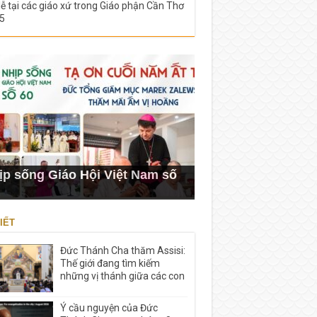
lễ tại các giáo xứ trong Giáo phận Cần Thơ
5
ịp sống Giáo Hội Việt Nam số
IẾT
Đức Thánh Cha thăm Assisi:
Thế giới đang tìm kiếm
những vị thánh giữa các con
Ý cầu nguyện của Đức